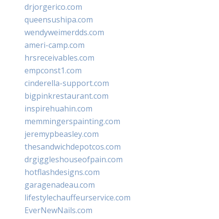
drjorgerico.com
queensushipa.com
wendyweimerdds.com
ameri-camp.com
hrsreceivables.com
empconst1.com
cinderella-support.com
bigpinkrestaurant.com
inspirehuahin.com
memmingerspainting.com
jeremypbeasley.com
thesandwichdepotcos.com
drgiggleshouseofpain.com
hotflashdesigns.com
garagenadeau.com
lifestylechauffeurservice.com
EverNewNails.com