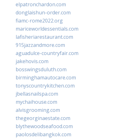
elpatronchardon.com
donglaishun-order.com
fiamc-rome2022.org
mariceworldessentials.com
lafisheriarestaurant.com
915jazzandmore.com
aguadulce-countryfair.com
jakehovis.com
bosswingsduluth.com
birminghamautocare.com
tonyscountrykitchen.com
jbellasnailspa.com
mychaihouse.com
alvisgrooming.com
thegeorginaestate.com
blythewoodseafood.com
paolosdelibangkok.com