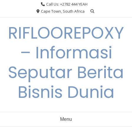
Skip
Call Us: +2782 444 YEAH
to
Cape Town, South Africa
content
RIFLOOREPOXY
– Informasi
Seputar Berita
Bisnis Dunia
Menu