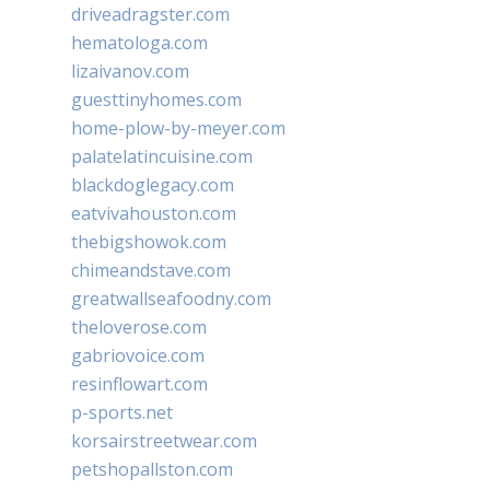
driveadragster.com
hematologa.com
lizaivanov.com
guesttinyhomes.com
home-plow-by-meyer.com
palatelatincuisine.com
blackdoglegacy.com
eatvivahouston.com
thebigshowok.com
chimeandstave.com
greatwallseafoodny.com
theloverose.com
gabriovoice.com
resinflowart.com
p-sports.net
korsairstreetwear.com
petshopallston.com