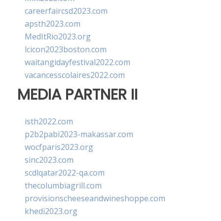
careerfaircsd2023.com
apsth2023.com
MedItRio2023.org
lcicon2023boston.com
waitangidayfestival2022.com
vacancesscolaires2022.com
MEDIA PARTNER II
isth2022.com
p2b2pabi2023-makassar.com
wocfparis2023.org
sinc2023.com
scdlqatar2022-qa.com
thecolumbiagrill.com
provisionscheeseandwineshoppe.com
khedi2023.org