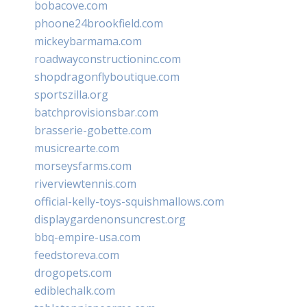
bobacove.com
phoone24brookfield.com
mickeybarmama.com
roadwayconstructioninc.com
shopdragonflyboutique.com
sportszilla.org
batchprovisionsbar.com
brasserie-gobette.com
musicrearte.com
morseysfarms.com
riverviewtennis.com
official-kelly-toys-squishmallows.com
displaygardenonsuncrest.org
bbq-empire-usa.com
feedstoreva.com
drogopets.com
ediblechalk.com