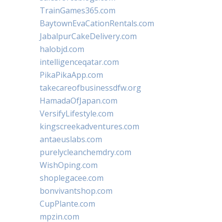
TrainGames365.com
BaytownEvaCationRentals.com
JabalpurCakeDelivery.com
halobjd.com
intelligenceqatar.com
PikaPikaApp.com
takecareofbusinessdfw.org
HamadaOfJapan.com
VersifyLifestyle.com
kingscreekadventures.com
antaeuslabs.com
purelycleanchemdry.com
WishOping.com
shoplegacee.com
bonvivantshop.com
CupPlante.com
mpzin.com