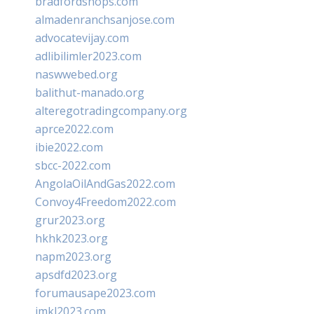
bradfordshops.com
almadenranchsanjose.com
advocatevijay.com
adlibilimler2023.com
naswwebed.org
balithut-manado.org
alteregotradingcompany.org
aprce2022.com
ibie2022.com
sbcc-2022.com
AngolaOilAndGas2022.com
Convoy4Freedom2022.com
grur2023.org
hkhk2023.org
napm2023.org
apsdfd2023.org
forumausape2023.com
imkl2023.com