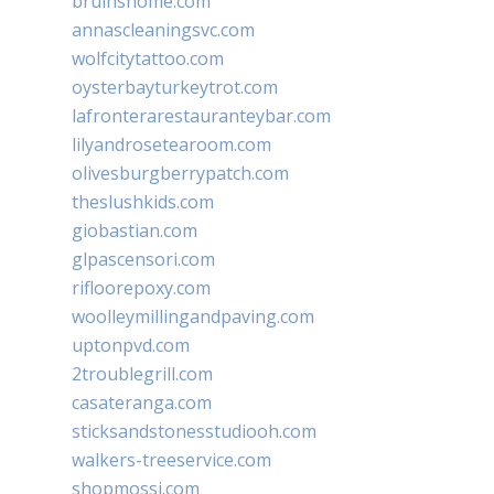
bruinshome.com
annascleaningsvc.com
wolfcitytattoo.com
oysterbayturkeytrot.com
lafronterarestauranteybar.com
lilyandrosetearoom.com
olivesburgberrypatch.com
theslushkids.com
giobastian.com
glpascensori.com
rifloorepoxy.com
woolleymillingandpaving.com
uptonpvd.com
2troublegrill.com
casateranga.com
sticksandstonesstudiooh.com
walkers-treeservice.com
shopmossi.com