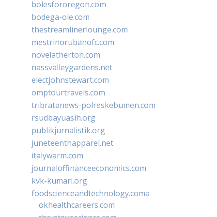
bolesfororegon.com
bodega-ole.com
thestreamlinerlounge.com
mestrinorubanofc.com
novelatherton.com
nassvalleygardens.net
electjohnstewart.com
omptourtravels.com
tribratanews-polreskebumen.com
rsudbayuasih.org
publikjurnalistik.org
juneteenthapparel.net
italywarm.com
journaloffinanceeconomics.com
kvk-kumari.org
foodscienceandtechnology.coma
okhealthcareers.com