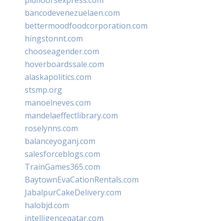
pidfloorsexpress.com
bancodevenezuelaen.com
bettermoodfoodcorporation.com
hingstonnt.com
chooseagender.com
hoverboardssale.com
alaskapolitics.com
stsmp.org
manoelneves.com
mandelaeffectlibrary.com
roselynns.com
balanceyoganj.com
salesforceblogs.com
TrainGames365.com
BaytownEvaCationRentals.com
JabalpurCakeDelivery.com
halobjd.com
intelligenceqatar.com