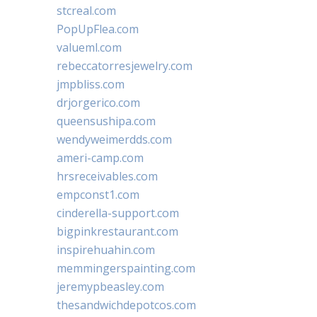
stcreal.com
PopUpFlea.com
valueml.com
rebeccatorresjewelry.com
jmpbliss.com
drjorgerico.com
queensushipa.com
wendyweimerdds.com
ameri-camp.com
hrsreceivables.com
empconst1.com
cinderella-support.com
bigpinkrestaurant.com
inspirehuahin.com
memmingerspainting.com
jeremypbeasley.com
thesandwichdepotcos.com