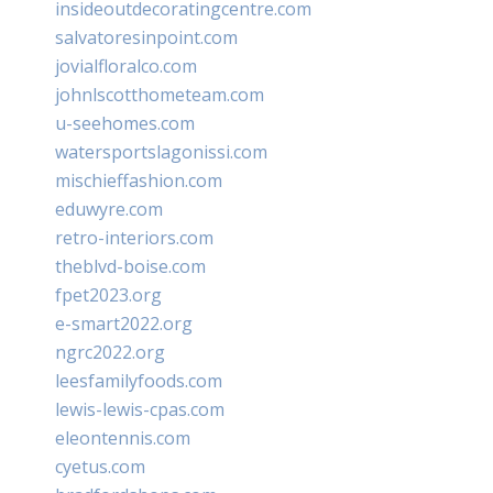
insideoutdecoratingcentre.com
salvatoresinpoint.com
jovialfloralco.com
johnlscotthometeam.com
u-seehomes.com
watersportslagonissi.com
mischieffashion.com
eduwyre.com
retro-interiors.com
theblvd-boise.com
fpet2023.org
e-smart2022.org
ngrc2022.org
leesfamilyfoods.com
lewis-lewis-cpas.com
eleontennis.com
cyetus.com