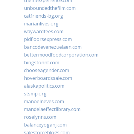
theintexperience.com
unboundedthefilm.com
catfriends-bg.org
marianlives.org
waywardtees.com
pidfloorsexpress.com
bancodevenezuelaen.com
bettermoodfoodcorporation.com
hingstonnt.com
chooseagender.com
hoverboardssale.com
alaskapolitics.com
stsmp.org
manoelneves.com
mandelaeffectlibrary.com
roselynns.com
balanceyoganj.com
salesforceblogs.com