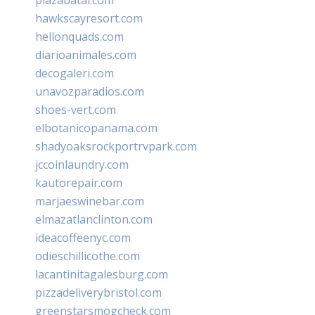
plazabatai.com
hawkscayresort.com
hellonquads.com
diarioanimales.com
decogaleri.com
unavozparadios.com
shoes-vert.com
elbotanicopanama.com
shadyoaksrockportrvpark.com
jccoinlaundry.com
kautorepair.com
marjaeswinebar.com
elmazatlanclinton.com
ideacoffeenyc.com
odieschillicothe.com
lacantinitagalesburg.com
pizzadeliverybristol.com
greenstarsmogcheck.com