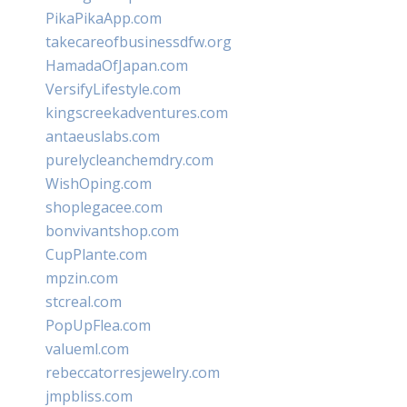
PikaPikaApp.com
takecareofbusinessdfw.org
HamadaOfJapan.com
VersifyLifestyle.com
kingscreekadventures.com
antaeuslabs.com
purelycleanchemdry.com
WishOping.com
shoplegacee.com
bonvivantshop.com
CupPlante.com
mpzin.com
stcreal.com
PopUpFlea.com
valueml.com
rebeccatorresjewelry.com
jmpbliss.com