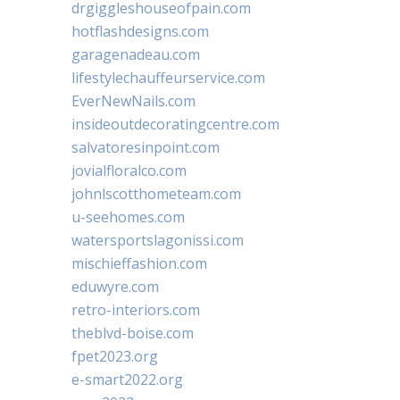
drgiggleshouseofpain.com
hotflashdesigns.com
garagenadeau.com
lifestylechauffeurservice.com
EverNewNails.com
insideoutdecoratingcentre.com
salvatoresinpoint.com
jovialfloralco.com
johnlscotthometeam.com
u-seehomes.com
watersportslagonissi.com
mischieffashion.com
eduwyre.com
retro-interiors.com
theblvd-boise.com
fpet2023.org
e-smart2022.org