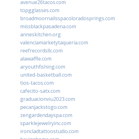
avenue26tacos.com
topgglasses.com
broadmoornailsspacoloradosprings.com
missblackpasadena.com
anneskitchen.org
valenciamarketytaqueria.com
reefrecordsllc.com
alawaffle.com
aryouthfishing.com
united-basketball.com
tios-tacos.com
cafecito-satx.com
graduacionviu2023.com
pecanjackstogo.com
zengardendayspa.com
sparklejewelryinc.com
ironcladtattoostudio.com