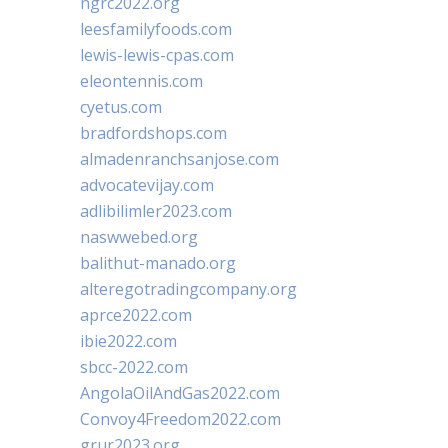
ngrc2022.org
leesfamilyfoods.com
lewis-lewis-cpas.com
eleontennis.com
cyetus.com
bradfordshops.com
almadenranchsanjose.com
advocatevijay.com
adlibilimler2023.com
naswwebed.org
balithut-manado.org
alteregotradingcompany.org
aprce2022.com
ibie2022.com
sbcc-2022.com
AngolaOilAndGas2022.com
Convoy4Freedom2022.com
grur2023.org