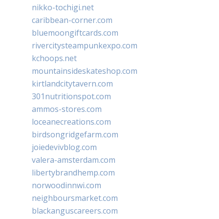
nikko-tochigi.net
caribbean-corner.com
bluemoongiftcards.com
rivercitysteampunkexpo.com
kchoops.net
mountainsideskateshop.com
kirtlandcitytavern.com
301nutritionspot.com
ammos-stores.com
loceanecreations.com
birdsongridgefarm.com
joiedevivblog.com
valera-amsterdam.com
libertybrandhemp.com
norwoodinnwi.com
neighboursmarket.com
blackanguscareers.com