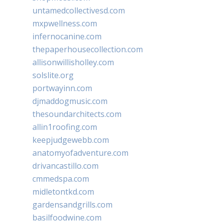
untamedcollectivesd.com
mxpwellness.com
infernocanine.com
thepaperhousecollection.com
allisonwillisholley.com
solslite.org
portwayinn.com
djmaddogmusic.com
thesoundarchitects.com
allin1roofing.com
keepjudgewebb.com
anatomyofadventure.com
drivancastillo.com
cmmedspa.com
midletontkd.com
gardensandgrills.com
basilfoodwine.com