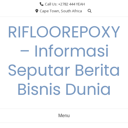
Skip
Call Us: +2782 444 YEAH
to
Cape Town, South Africa
content
RIFLOOREPOXY
– Informasi
Seputar Berita
Bisnis Dunia
Menu