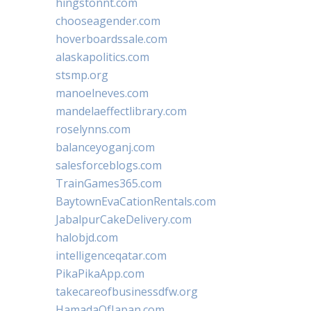
hingstonnt.com
chooseagender.com
hoverboardssale.com
alaskapolitics.com
stsmp.org
manoelneves.com
mandelaeffectlibrary.com
roselynns.com
balanceyoganj.com
salesforceblogs.com
TrainGames365.com
BaytownEvaCationRentals.com
JabalpurCakeDelivery.com
halobjd.com
intelligenceqatar.com
PikaPikaApp.com
takecareofbusinessdfw.org
HamadaOfJapan.com