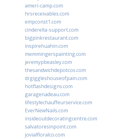
ameri-camp.com
hrsreceivables.com
empconst1.com
cinderella-support.com
bigpinkrestaurant.com
inspirehuahin.com
memmingerspainting.com
jeremypbeasley.com
thesandwichdepotcos.com
drgiggleshouseofpain.com
hotflashdesigns.com
garagenadeau.com
lifestylechauffeurservice.com
EverNewNails.com
insideoutdecoratingcentre.com
salvatoresinpoint.com
jovialfloralco.com