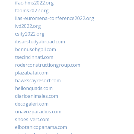
ifac-hms2022.org
taoms2022.org
iias-euromena-conference2022.org
ivd2022.org
csity2022.org
ibsarstudyabroad.com
bennusehgall.com
tsecincinnati.com
roderconstructiongroup.com
plazabatai.com
hawkscayresort.com
hellonquads.com
diarioanimales.com
decogaleri.com
unavozparadios.com
shoes-vert.com
elbotanicopanama.com