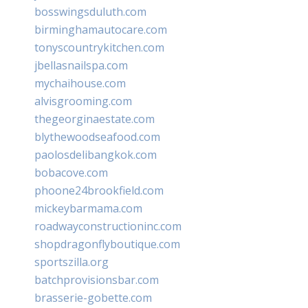
bosswingsduluth.com
birminghamautocare.com
tonyscountrykitchen.com
jbellasnailspa.com
mychaihouse.com
alvisgrooming.com
thegeorginaestate.com
blythewoodseafood.com
paolosdelibangkok.com
bobacove.com
phoone24brookfield.com
mickeybarmama.com
roadwayconstructioninc.com
shopdragonflyboutique.com
sportszilla.org
batchprovisionsbar.com
brasserie-gobette.com