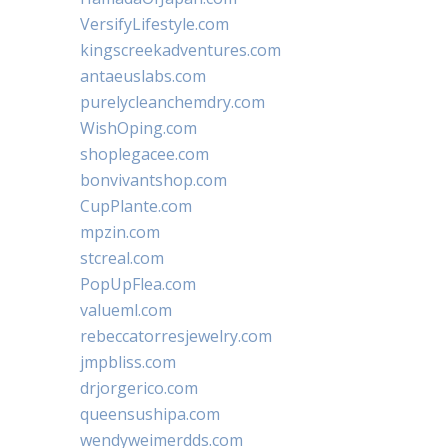
VersifyLifestyle.com
kingscreekadventures.com
antaeuslabs.com
purelycleanchemdry.com
WishOping.com
shoplegacee.com
bonvivantshop.com
CupPlante.com
mpzin.com
stcreal.com
PopUpFlea.com
valueml.com
rebeccatorresjewelry.com
jmpbliss.com
drjorgerico.com
queensushipa.com
wendyweimerdds.com