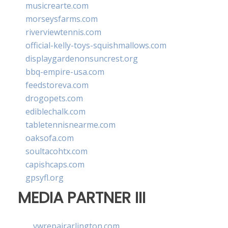
musicrearte.com
morseysfarms.com
riverviewtennis.com
official-kelly-toys-squishmallows.com
displaygardenonsuncrest.org
bbq-empire-usa.com
feedstoreva.com
drogopets.com
ediblechalk.com
tabletennisnearme.com
oaksofa.com
soultacohtx.com
capishcaps.com
gpsyfl.org
MEDIA PARTNER III
vwrepairarlington.com