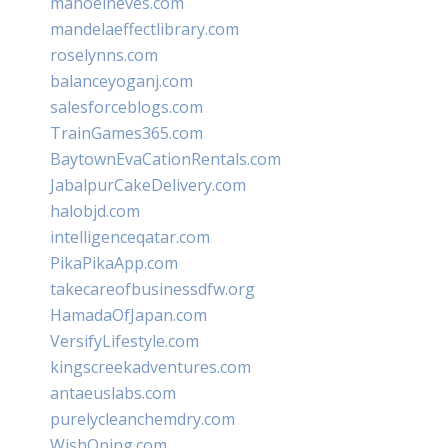
manoelneves.com
mandelaeffectlibrary.com
roselynns.com
balanceyoganj.com
salesforceblogs.com
TrainGames365.com
BaytownEvaCationRentals.com
JabalpurCakeDelivery.com
halobjd.com
intelligenceqatar.com
PikaPikaApp.com
takecareofbusinessdfw.org
HamadaOfJapan.com
VersifyLifestyle.com
kingscreekadventures.com
antaeuslabs.com
purelycleanchemdry.com
WishOping.com