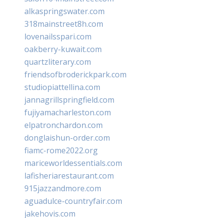
alkaspringswater.com
318mainstreet8h.com
lovenailsspari.com
oakberry-kuwait.com
quartzliterary.com
friendsofbroderickpark.com
studiopiattellina.com
jannagrillspringfield.com
fujiyamacharleston.com
elpatronchardon.com
donglaishun-order.com
fiamc-rome2022.org
mariceworldessentials.com
lafisheriarestaurant.com
915jazzandmore.com
aguadulce-countryfair.com
jakehovis.com