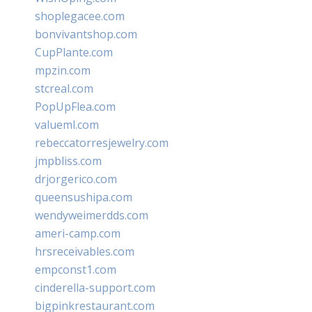
shoplegacee.com
bonvivantshop.com
CupPlante.com
mpzin.com
stcreal.com
PopUpFlea.com
valueml.com
rebeccatorresjewelry.com
jmpbliss.com
drjorgerico.com
queensushipa.com
wendyweimerdds.com
ameri-camp.com
hrsreceivables.com
empconst1.com
cinderella-support.com
bigpinkrestaurant.com