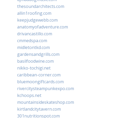
thesoundarchitects.com
allin1roofing.com
keepjudgewebb.com
anatomyofadventure.com
drivancastillo.com
cmmedspa.com
midletontkd.com
gardensandgrills.com
basilfoodwine.com
nikko-tochigi.net
caribbean-corner.com
bluemoongiftcards.com
rivercitysteampunkexpo.com
kchoops.net
mountainsideskateshop.com
kirtlandcitytavern.com
301nutritionspot.com