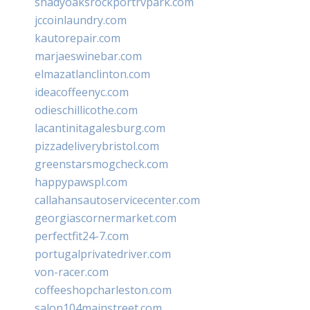
shadyoaksrockportrvpark.com
jccoinlaundry.com
kautorepair.com
marjaeswinebar.com
elmazatlanclinton.com
ideacoffeenyc.com
odieschillicothe.com
lacantinitagalesburg.com
pizzadeliverybristol.com
greenstarsmogcheck.com
happypawspl.com
callahansautoservicecenter.com
georgiascornermarket.com
perfectfit24-7.com
portugalprivatedriver.com
von-racer.com
coffeeshopcharleston.com
salon104mainstreet.com