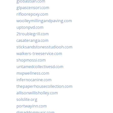
giobastian.com
glpascensori.com
rifloorepoxy.com
woolleymillingandpaving.com
uptonpvd.com
2troublegrill.com
casateranga.com
sticksandstonesstudiooh.com
walkers-treeservice.com
shopmossi.com
untamedcollectivesd.com
mxpwellness.com
infernocanine.com
thepaperhousecollection.com
allisonwillisholley.com
solslite.org
portwayinn.com
djmaddogmusic.com