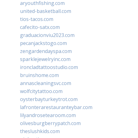
aryouthfishing.com
united-basketball.com
tios-tacos.com
cafecito-satx.com
graduacionviu2023.com
pecanjackstogo.com
zengardendayspa.com
sparklejewelryinc.com
ironcladtattoostudio.com
bruinshome.com
annascleaningsvc.com
wolfcitytattoo.com
oysterbayturkeytrot.com
lafronterarestauranteybar.com
lilyandrosetearoom.com
olivesburgberrypatch.com
theslushkids.com