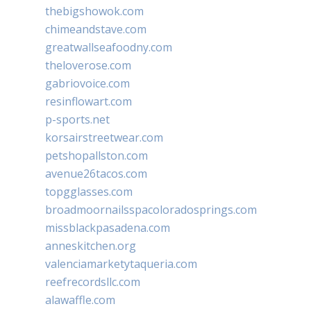
thebigshowok.com
chimeandstave.com
greatwallseafoodny.com
theloverose.com
gabriovoice.com
resinflowart.com
p-sports.net
korsairstreetwear.com
petshopallston.com
avenue26tacos.com
topgglasses.com
broadmoornailsspacoloradosprings.com
missblackpasadena.com
anneskitchen.org
valenciamarketytaqueria.com
reefrecordsllc.com
alawaffle.com