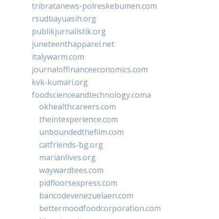
tribratanews-polreskebumen.com
rsudbayuasih.org
publikjurnalistik.org
juneteenthapparel.net
italywarm.com
journaloffinanceeconomics.com
kvk-kumari.org
foodscienceandtechnology.coma
okhealthcareers.com
theintexperience.com
unboundedthefilm.com
catfriends-bg.org
marianlives.org
waywardtees.com
pidfloorsexpress.com
bancodevenezuelaen.com
bettermoodfoodcorporation.com