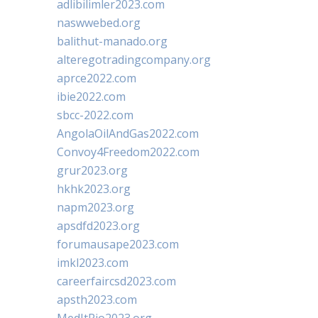
adlibilimler2023.com
naswwebed.org
balithut-manado.org
alteregotradingcompany.org
aprce2022.com
ibie2022.com
sbcc-2022.com
AngolaOilAndGas2022.com
Convoy4Freedom2022.com
grur2023.org
hkhk2023.org
napm2023.org
apsdfd2023.org
forumausape2023.com
imkl2023.com
careerfaircsd2023.com
apsth2023.com
MedItRio2023.org