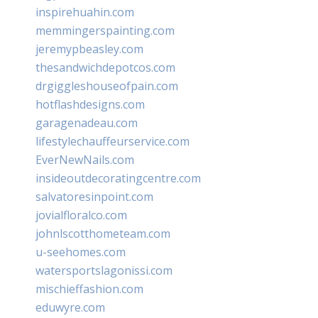
inspirehuahin.com
memmingerspainting.com
jeremypbeasley.com
thesandwichdepotcos.com
drgiggleshouseofpain.com
hotflashdesigns.com
garagenadeau.com
lifestylechauffeurservice.com
EverNewNails.com
insideoutdecoratingcentre.com
salvatoresinpoint.com
jovialfloralco.com
johnlscotthometeam.com
u-seehomes.com
watersportslagonissi.com
mischieffashion.com
eduwyre.com