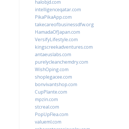
halobjd.com
intelligenceqatar.com
PikaPikaApp.com
takecareofbusinessdfw.org
HamadaOfJapan.com
VersifyLifestyle.com
kingscreekadventures.com
antaeuslabs.com
purelycleanchemdry.com
WishOping.com
shoplegacee.com
bonvivantshop.com
CupPlante.com
mpzin.com
stcreal.com
PopUpFlea.com
valueml.com