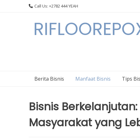
Skip
Call Us: +2782 444 YEAH
to
content
RIFLOOREPOX
Berita Bisnis
Manfaat Bisnis
Tips Bi
Bisnis Berkelanjutan: 
Masyarakat yang Leb