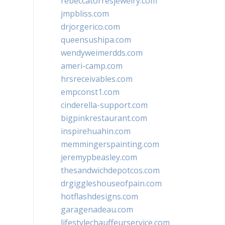
rebeccatorresjewelry.com
jmpbliss.com
drjorgerico.com
queensushipa.com
wendyweimerdds.com
ameri-camp.com
hrsreceivables.com
empconst1.com
cinderella-support.com
bigpinkrestaurant.com
inspirehuahin.com
memmingerspainting.com
jeremypbeasley.com
thesandwichdepotcos.com
drgiggleshouseofpain.com
hotflashdesigns.com
garagenadeau.com
lifestylechauffeurservice.com