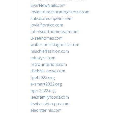
EverNewNails.com
insideoutdecoratingcentre.com
salvatoresinpoint.com
jovialfloralco.com
johnlscotthometeam.com
u-seehomes.com
watersportslagonissi.com
mischieffashion.com
eduwyre.com
retro-interiors.com
theblvd-boise.com
fpet2023.org
e-smart2022.org
ngrc2022.org
leesfamilyfoods.com
lewis-lewis-cpas.com
eleontennis.com