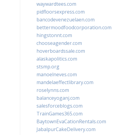
waywardtees.com
pidfloorsexpress.com
bancodevenezuelaen.com
bettermoodfoodcorporation.com
hingstonnt.com
chooseagender.com
hoverboardssale.com
alaskapolitics.com
stsmp.org
manoelneves.com
mandelaeffectlibrary.com
roselynns.com
balanceyoganj.com
salesforceblogs.com
TrainGames365.com
BaytownEvaCationRentals.com
JabalpurCakeDelivery.com