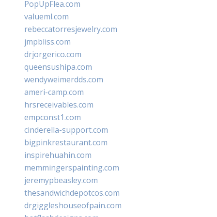
PopUpFlea.com
valueml.com
rebeccatorresjewelry.com
jmpbliss.com
drjorgerico.com
queensushipa.com
wendyweimerdds.com
ameri-camp.com
hrsreceivables.com
empconst1.com
cinderella-support.com
bigpinkrestaurant.com
inspirehuahin.com
memmingerspainting.com
jeremypbeasley.com
thesandwichdepotcos.com
drgiggleshouseofpain.com