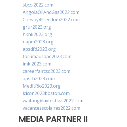
sbcc-2022.com
AngolaOilAndGas2022.com
Convoy4Freedom2022.com
grur2023.org
hkhk2023.org
napm2023.org
apsdfd2023.org
forumausape2023.com
imkl2023.com
careerfaircsd2023.com
apsth2023.com
MedItRio2023.org
lcicon2023boston.com
waitangidayfestival2022.com
vacancesscolaires2022.com
MEDIA PARTNER II