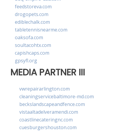
feedstoreva.com
drogopets.com
ediblechalk.com
tabletennisnearme.com
oaksofa.com
soultacohtx.com
capishcaps.com
gpsyfl.org
MEDIA PARTNER III
vwrepairarlington.com
cleaningservicebaltimore-md.com
beckslandscapeandfence.com
vistaaltadelveramendi.com
coastlinecateringnc.com
cuesburgershouston.com