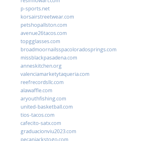
resinflowart.com
p-sports.net
korsairstreetwear.com
petshopallston.com
avenue26tacos.com
topgglasses.com
broadmoornailsspacoloradosprings.com
missblackpasadena.com
anneskitchen.org
valenciamarketytaqueria.com
reefrecordsllc.com
alawaffle.com
aryouthfishing.com
united-basketball.com
tios-tacos.com
cafecito-satx.com
graduacionviu2023.com
pecanjackstogo.com