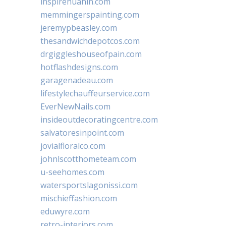
inspirehuahin.com
memmingerspainting.com
jeremypbeasley.com
thesandwichdepotcos.com
drgiggleshouseofpain.com
hotflashdesigns.com
garagenadeau.com
lifestylechauffeurservice.com
EverNewNails.com
insideoutdecoratingcentre.com
salvatoresinpoint.com
jovialfloralco.com
johnlscotthometeam.com
u-seehomes.com
watersportslagonissi.com
mischieffashion.com
eduwyre.com
retro-interiors.com