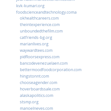
kvk-kumari.org
foodscienceandtechnology.coma
okhealthcareers.com
theintexperience.com
unboundedthefilm.com
catfriends-bg.org
marianlives.org
waywardtees.com
pidfloorsexpress.com
bancodevenezuelaen.com
bettermoodfoodcorporation.com
hingstonnt.com
chooseagender.com
hoverboardssale.com
alaskapolitics.com
stsmp.org
manoelneves.com