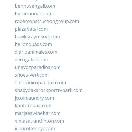
bennusehgall.com
tsecincinnati.com
roderconstructiongroup.com
plazabatai.com
hawkscayresort.com
hellonquads.com
diarioanimales.com
decogaleri.com
unavozparadios.com
shoes-vert.com
elbotanicopanama.com
shadyoaksrockportrvpark.com
jccoinlaundry.com
kautorepair.com
marjaeswinebar.com
elmazatlanclinton.com
ideacoffeenyc.com