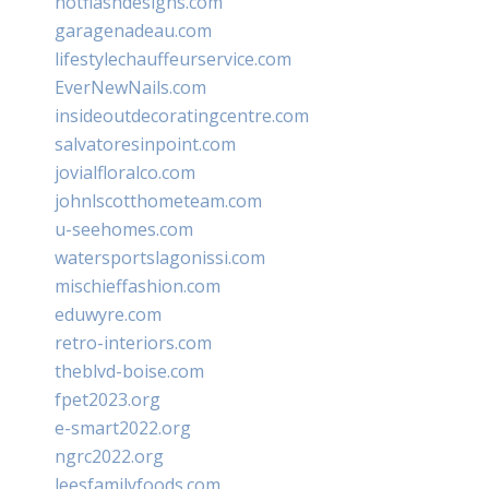
hotflashdesigns.com
garagenadeau.com
lifestylechauffeurservice.com
EverNewNails.com
insideoutdecoratingcentre.com
salvatoresinpoint.com
jovialfloralco.com
johnlscotthometeam.com
u-seehomes.com
watersportslagonissi.com
mischieffashion.com
eduwyre.com
retro-interiors.com
theblvd-boise.com
fpet2023.org
e-smart2022.org
ngrc2022.org
leesfamilyfoods.com