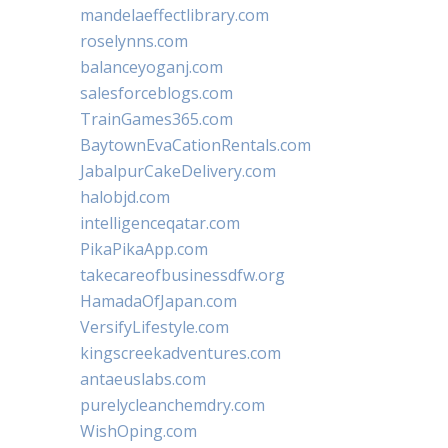
mandelaeffectlibrary.com
roselynns.com
balanceyoganj.com
salesforceblogs.com
TrainGames365.com
BaytownEvaCationRentals.com
JabalpurCakeDelivery.com
halobjd.com
intelligenceqatar.com
PikaPikaApp.com
takecareofbusinessdfw.org
HamadaOfJapan.com
VersifyLifestyle.com
kingscreekadventures.com
antaeuslabs.com
purelycleanchemdry.com
WishOping.com