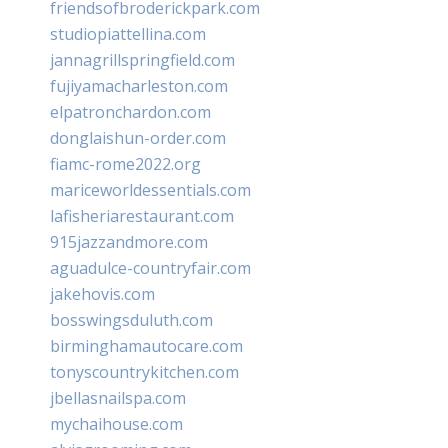
friendsofbroderickpark.com
studiopiattellina.com
jannagrillspringfield.com
fujiyamacharleston.com
elpatronchardon.com
donglaishun-order.com
fiamc-rome2022.org
mariceworldessentials.com
lafisheriarestaurant.com
915jazzandmore.com
aguadulce-countryfair.com
jakehovis.com
bosswingsduluth.com
birminghamautocare.com
tonyscountrykitchen.com
jbellasnailspa.com
mychaihouse.com