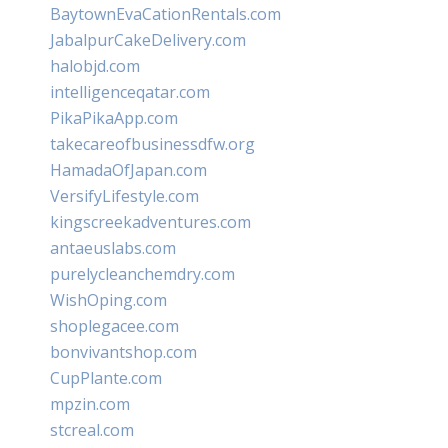
BaytownEvaCationRentals.com
JabalpurCakeDelivery.com
halobjd.com
intelligenceqatar.com
PikaPikaApp.com
takecareofbusinessdfw.org
HamadaOfJapan.com
VersifyLifestyle.com
kingscreekadventures.com
antaeuslabs.com
purelycleanchemdry.com
WishOping.com
shoplegacee.com
bonvivantshop.com
CupPlante.com
mpzin.com
stcreal.com