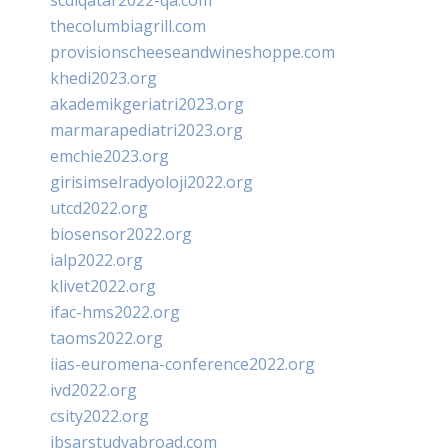
scdlqatar2022-qa.com
thecolumbiagrill.com
provisionscheeseandwineshoppe.com
khedi2023.org
akademikgeriatri2023.org
marmarapediatri2023.org
emchie2023.org
girisimselradyoloji2022.org
utcd2022.org
biosensor2022.org
ialp2022.org
klivet2022.org
ifac-hms2022.org
taoms2022.org
iias-euromena-conference2022.org
ivd2022.org
csity2022.org
ibsarstudyabroad.com