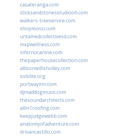
casateranga.com
sticksandstonesstudiooh.com
walkers-treeservice.com
shopmossi.com
untamedcollectivesd.com
mxpwellness.com
infernocanine.com
thepaperhousecollection.com
allisonwillisholley.com
solslite.org
portwayinn.com
djmaddogmusic.com
thesoundarchitects.com
allin1roofing.com
keepjudgewebb.com
anatomyofadventure.com
drivancastillo.com