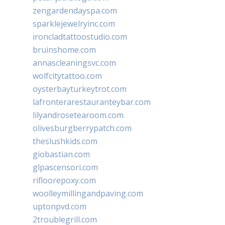
zengardendayspa.com
sparklejewelryinc.com
ironcladtattoostudio.com
bruinshome.com
annascleaningsvc.com
wolfcitytattoo.com
oysterbayturkeytrot.com
lafronterarestauranteybar.com
lilyandrosetearoom.com
olivesburgberrypatch.com
theslushkids.com
giobastian.com
glpascensori.com
rifloorepoxy.com
woolleymillingandpaving.com
uptonpvd.com
2troublegrill.com