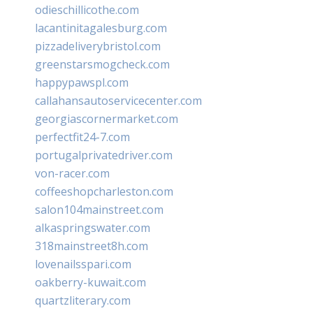
odieschillicothe.com
lacantinitagalesburg.com
pizzadeliverybristol.com
greenstarsmogcheck.com
happypawspl.com
callahansautoservicecenter.com
georgiascornermarket.com
perfectfit24-7.com
portugalprivatedriver.com
von-racer.com
coffeeshopcharleston.com
salon104mainstreet.com
alkaspringswater.com
318mainstreet8h.com
lovenailsspari.com
oakberry-kuwait.com
quartzliterary.com