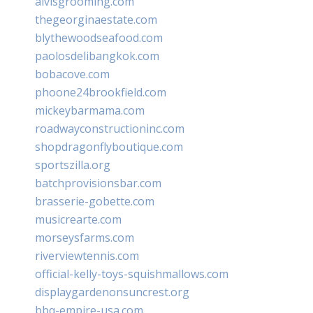
alvisgrooming.com
thegeorginaestate.com
blythewoodseafood.com
paolosdelibangkok.com
bobacove.com
phoone24brookfield.com
mickeybarmama.com
roadwayconstructioninc.com
shopdragonflyboutique.com
sportszilla.org
batchprovisionsbar.com
brasserie-gobette.com
musicrearte.com
morseysfarms.com
riverviewtennis.com
official-kelly-toys-squishmallows.com
displaygardenonsuncrest.org
bbq-empire-usa.com