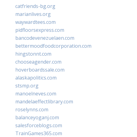
catfriends-bg.org
marianlives.org
waywardtees.com
pidfloorsexpress.com
bancodevenezuelaen.com
bettermoodfoodcorporation.com
hingstonnt.com
chooseagender.com
hoverboardssale.com
alaskapolitics.com
stsmp.org
manoelneves.com
mandelaeffectlibrary.com
roselynns.com
balanceyoganj.com
salesforceblogs.com
TrainGames365.com