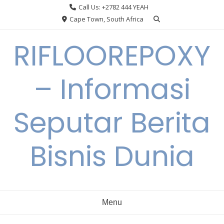
Skip
Call Us: +2782 444 YEAH
to
Cape Town, South Africa
content
RIFLOOREPOXY
– Informasi
Seputar Berita
Bisnis Dunia
Menu