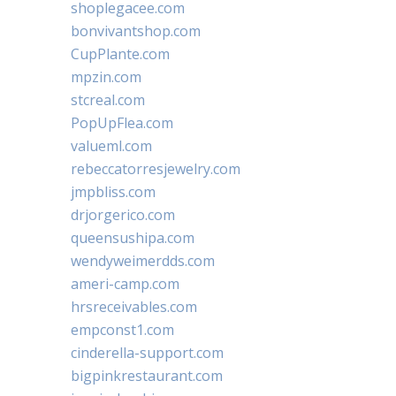
shoplegacee.com
bonvivantshop.com
CupPlante.com
mpzin.com
stcreal.com
PopUpFlea.com
valueml.com
rebeccatorresjewelry.com
jmpbliss.com
drjorgerico.com
queensushipa.com
wendyweimerdds.com
ameri-camp.com
hrsreceivables.com
empconst1.com
cinderella-support.com
bigpinkrestaurant.com