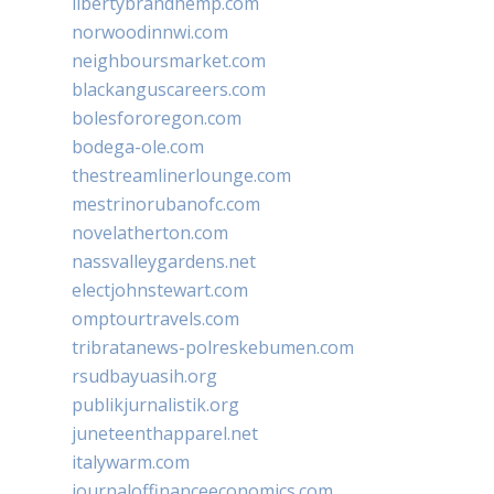
libertybrandhemp.com
norwoodinnwi.com
neighboursmarket.com
blackanguscareers.com
bolesfororegon.com
bodega-ole.com
thestreamlinerlounge.com
mestrinorubanofc.com
novelatherton.com
nassvalleygardens.net
electjohnstewart.com
omptourtravels.com
tribratanews-polreskebumen.com
rsudbayuasih.org
publikjurnalistik.org
juneteenthapparel.net
italywarm.com
journaloffinanceeconomics.com