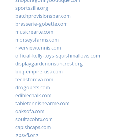
shopdragonflyboutique.com
sportszilla.org
batchprovisionsbar.com
brasserie-gobette.com
musicrearte.com
morseysfarms.com
riverviewtennis.com
official-kelly-toys-squishmallows.com
displaygardenonsuncrest.org
bbq-empire-usa.com
feedstoreva.com
drogopets.com
ediblechalk.com
tabletennisnearme.com
oaksofa.com
soultacohtx.com
capishcaps.com
gpsyfl.org