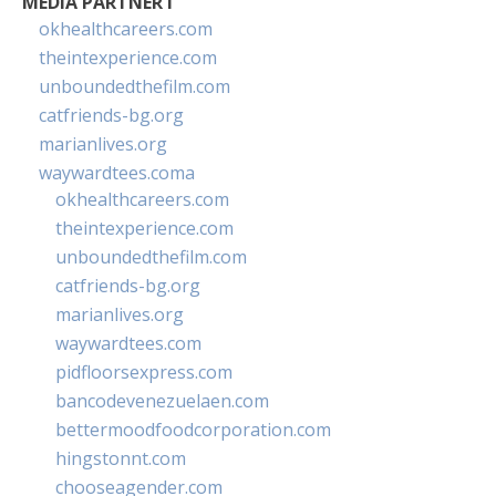
MEDIA PARTNER I
okhealthcareers.com
theintexperience.com
unboundedthefilm.com
catfriends-bg.org
marianlives.org
waywardtees.coma
okhealthcareers.com
theintexperience.com
unboundedthefilm.com
catfriends-bg.org
marianlives.org
waywardtees.com
pidfloorsexpress.com
bancodevenezuelaen.com
bettermoodfoodcorporation.com
hingstonnt.com
chooseagender.com