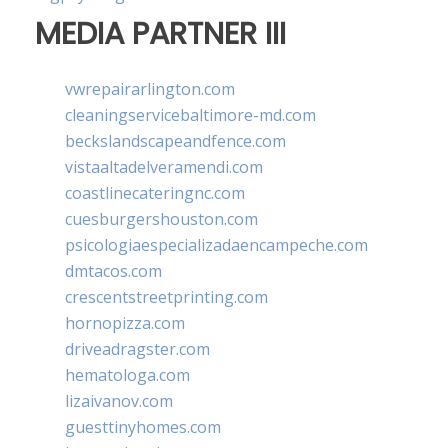
MEDIA PARTNER III
vwrepairarlington.com
cleaningservicebaltimore-md.com
beckslandscapeandfence.com
vistaaltadelveramendi.com
coastlinecateringnc.com
cuesburgershouston.com
psicologiaespecializadaencampeche.com
dmtacos.com
crescentstreetprinting.com
hornopizza.com
driveadragster.com
hematologa.com
lizaivanov.com
guesttinyhomes.com