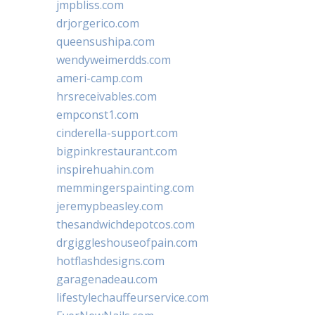
jmpbliss.com
drjorgerico.com
queensushipa.com
wendyweimerdds.com
ameri-camp.com
hrsreceivables.com
empconst1.com
cinderella-support.com
bigpinkrestaurant.com
inspirehuahin.com
memmingerspainting.com
jeremypbeasley.com
thesandwichdepotcos.com
drgiggleshouseofpain.com
hotflashdesigns.com
garagenadeau.com
lifestylechauffeurservice.com