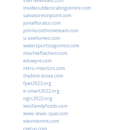
EverNewNails.com
insideoutdecoratingcentre.com
salvatoresinpoint.com
jovialfloralco.com
johnlscotthometeam.com
u-seehomes.com
watersportslagonissi.com
mischieffashion.com
eduwyre.com
retro-interiors.com
theblvd-boise.com
fpet2023.org
e-smart2022.org
ngrc2022.org
leesfamilyfoods.com
lewis-lewis-cpas.com
eleontennis.com
cyetus.com