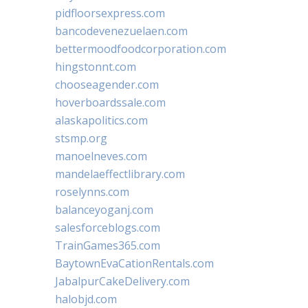
pidfloorsexpress.com
bancodevenezuelaen.com
bettermoodfoodcorporation.com
hingstonnt.com
chooseagender.com
hoverboardssale.com
alaskapolitics.com
stsmp.org
manoelneves.com
mandelaeffectlibrary.com
roselynns.com
balanceyoganj.com
salesforceblogs.com
TrainGames365.com
BaytownEvaCationRentals.com
JabalpurCakeDelivery.com
halobjd.com