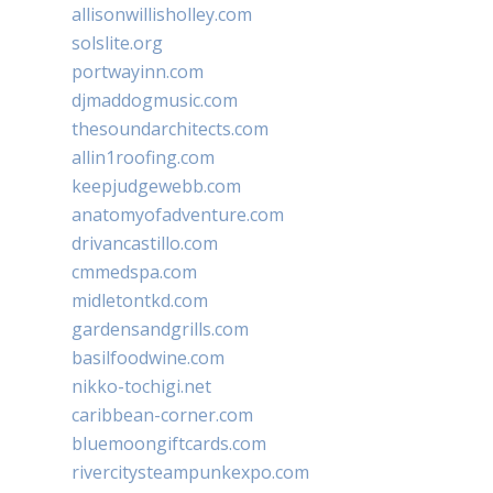
allisonwillisholley.com
solslite.org
portwayinn.com
djmaddogmusic.com
thesoundarchitects.com
allin1roofing.com
keepjudgewebb.com
anatomyofadventure.com
drivancastillo.com
cmmedspa.com
midletontkd.com
gardensandgrills.com
basilfoodwine.com
nikko-tochigi.net
caribbean-corner.com
bluemoongiftcards.com
rivercitysteampunkexpo.com