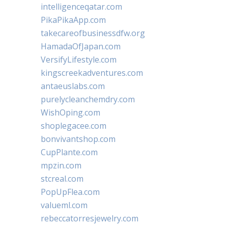
intelligenceqatar.com
PikaPikaApp.com
takecareofbusinessdfw.org
HamadaOfJapan.com
VersifyLifestyle.com
kingscreekadventures.com
antaeuslabs.com
purelycleanchemdry.com
WishOping.com
shoplegacee.com
bonvivantshop.com
CupPlante.com
mpzin.com
stcreal.com
PopUpFlea.com
valueml.com
rebeccatorresjewelry.com