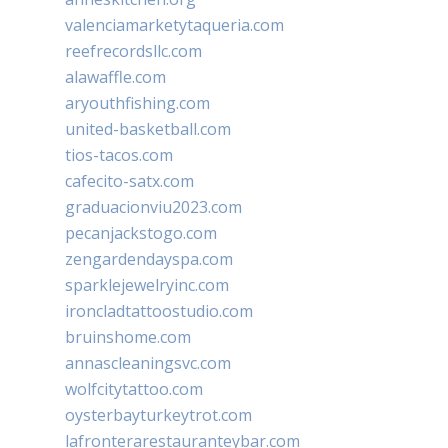
valenciamarketytaqueria.com
reefrecordsllc.com
alawaffle.com
aryouthfishing.com
united-basketball.com
tios-tacos.com
cafecito-satx.com
graduacionviu2023.com
pecanjackstogo.com
zengardendayspa.com
sparklejewelryinc.com
ironcladtattoostudio.com
bruinshome.com
annascleaningsvc.com
wolfcitytattoo.com
oysterbayturkeytrot.com
lafronterarestauranteybar.com