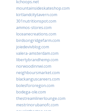
kchoops.net
mountainsideskateshop.com
kirtlandcitytavern.com
301nutritionspot.com
ammos-stores.com
loceanecreations.com
birdsongridgefarm.com
joiedevivblog.com
valera-amsterdam.com
libertybrandhemp.com
norwoodinnwi.com
neighboursmarket.com
blackanguscareers.com
bolesfororegon.com
bodega-ole.com
thestreamlinerlounge.com
mestrinorubanofc.com