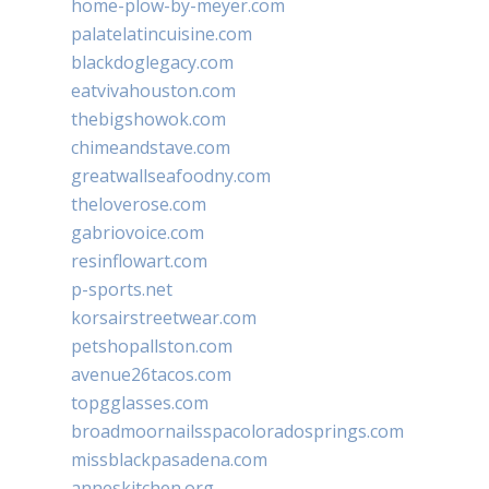
home-plow-by-meyer.com
palatelatincuisine.com
blackdoglegacy.com
eatvivahouston.com
thebigshowok.com
chimeandstave.com
greatwallseafoodny.com
theloverose.com
gabriovoice.com
resinflowart.com
p-sports.net
korsairstreetwear.com
petshopallston.com
avenue26tacos.com
topgglasses.com
broadmoornailsspacoloradosprings.com
missblackpasadena.com
anneskitchen.org