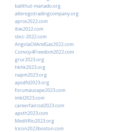
balithut-manado.org
alteregotradingcompany.org
aprce2022.com
ibie2022.com
sbcc-2022.com
AngolaOilAndGas2022.com
Convoy4Freedom2022.com
grur2023.org
hkhk2023.org
napm2023.org
apsdfd2023.org
forumausape2023.com
imkl2023.com
careerfaircsd2023.com
apsth2023.com
MedItRio2023.org
lcicon2023boston.com