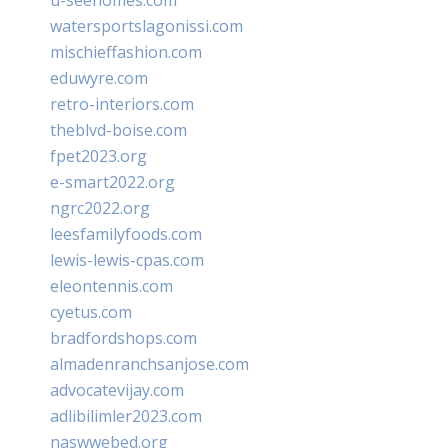
u-seehomes.com
watersportslagonissi.com
mischieffashion.com
eduwyre.com
retro-interiors.com
theblvd-boise.com
fpet2023.org
e-smart2022.org
ngrc2022.org
leesfamilyfoods.com
lewis-lewis-cpas.com
eleontennis.com
cyetus.com
bradfordshops.com
almadenranchsanjose.com
advocatevijay.com
adlibilimler2023.com
naswwebed.org