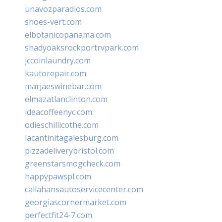
unavozparadios.com
shoes-vert.com
elbotanicopanama.com
shadyoaksrockportrvpark.com
jccoinlaundry.com
kautorepair.com
marjaeswinebar.com
elmazatlanclinton.com
ideacoffeenyc.com
odieschillicothe.com
lacantinitagalesburg.com
pizzadeliverybristol.com
greenstarsmogcheck.com
happypawspl.com
callahansautoservicecenter.com
georgiascornermarket.com
perfectfit24-7.com