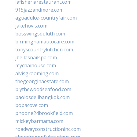
lafisheriarestaurant.com
915jazzandmore.com
aguadulce-countryfair.com
jakehovis.com
bosswingsduluth.com
birminghamautocare.com
tonyscountrykitchen.com
jbellasnailspa.com
mychaihouse.com
alvisgrooming.com
thegeorginaestate.com
blythewoodseafood.com
paolosdelibangkok.com
bobacove.com
phoone24brookfield.com
mickeybarmama.com
roadwayconstructioninc.com