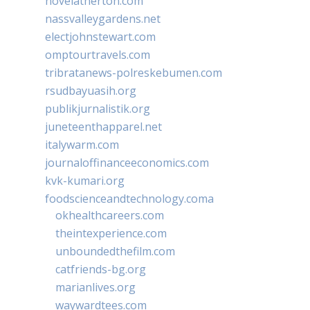
novelatherton.com
nassvalleygardens.net
electjohnstewart.com
omptourtravels.com
tribratanews-polreskebumen.com
rsudbayuasih.org
publikjurnalistik.org
juneteenthapparel.net
italywarm.com
journaloffinanceeconomics.com
kvk-kumari.org
foodscienceandtechnology.coma
okhealthcareers.com
theintexperience.com
unboundedthefilm.com
catfriends-bg.org
marianlives.org
waywardtees.com