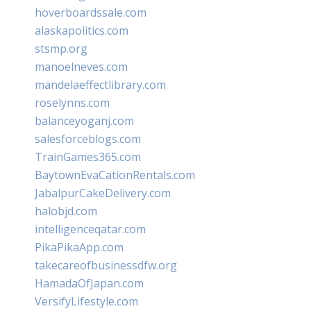
hoverboardssale.com
alaskapolitics.com
stsmp.org
manoelneves.com
mandelaeffectlibrary.com
roselynns.com
balanceyoganj.com
salesforceblogs.com
TrainGames365.com
BaytownEvaCationRentals.com
JabalpurCakeDelivery.com
halobjd.com
intelligenceqatar.com
PikaPikaApp.com
takecareofbusinessdfw.org
HamadaOfJapan.com
VersifyLifestyle.com