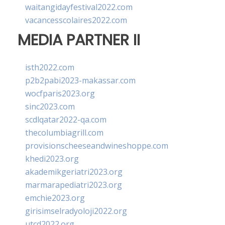
waitangidayfestival2022.com
vacancesscolaires2022.com
MEDIA PARTNER II
isth2022.com
p2b2pabi2023-makassar.com
wocfparis2023.org
sinc2023.com
scdlqatar2022-qa.com
thecolumbiagrill.com
provisionscheeseandwineshoppe.com
khedi2023.org
akademikgeriatri2023.org
marmarapediatri2023.org
emchie2023.org
girisimselradyoloji2022.org
utcd2022.org