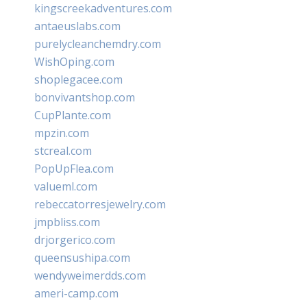
kingscreekadventures.com
antaeuslabs.com
purelycleanchemdry.com
WishOping.com
shoplegacee.com
bonvivantshop.com
CupPlante.com
mpzin.com
stcreal.com
PopUpFlea.com
valueml.com
rebeccatorresjewelry.com
jmpbliss.com
drjorgerico.com
queensushipa.com
wendyweimerdds.com
ameri-camp.com