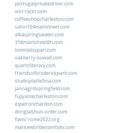
portugalprivatedriver.com
von-racer.com
coffeeshopcharleston.com
salon104mainstreet.com
alkaspringswater.com
318mainstreet8h.com
lovenailsspari.com
oakberry-kuwait.com
quartzliterary.com
friendsofbroderickpark.com
studiopiattellina.com
jannagrillspringfield.com
fujiyamacharleston.com
elpatronchardon.com
donglaishun-order.com
fiamc-rome2022.org
mariceworldessentials.com