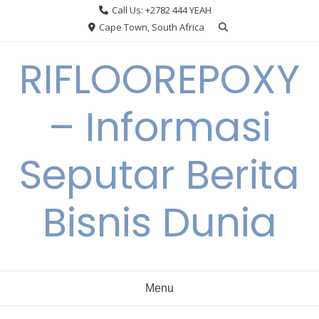
Skip
Call Us: +2782 444 YEAH
to
Cape Town, South Africa
content
RIFLOOREPOXY
– Informasi
Seputar Berita
Bisnis Dunia
Menu