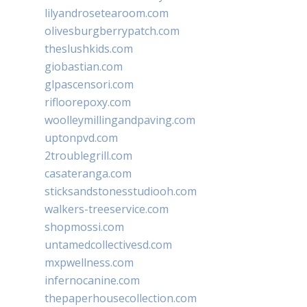
lilyandrosetearoom.com
olivesburgberrypatch.com
theslushkids.com
giobastian.com
glpascensori.com
rifloorepoxy.com
woolleymillingandpaving.com
uptonpvd.com
2troublegrill.com
casateranga.com
sticksandstonesstudiooh.com
walkers-treeservice.com
shopmossi.com
untamedcollectivesd.com
mxpwellness.com
infernocanine.com
thepaperhousecollection.com