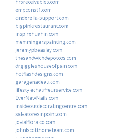
hrsreceivables.com
empconst1.com
cinderella-support.com
bigpinkrestaurant.com
inspirehuahin.com
memmingerspainting.com
jeremypbeasley.com
thesandwichdepotcos.com
drgiggleshouseofpain.com
hotflashdesigns.com
garagenadeau.com
lifestylechauffeurservice.com
EverNewNails.com
insideoutdecoratingcentre.com
salvatoresinpoint.com
jovialfloralco.com
johnlscotthometeam.com