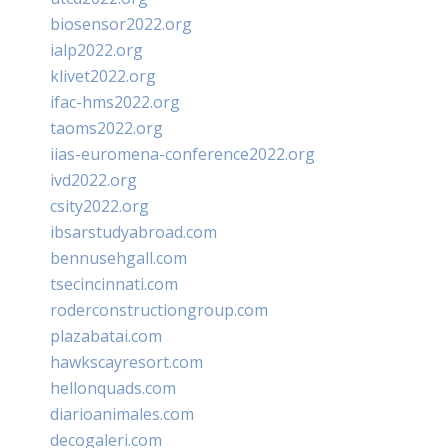
biosensor2022.org
ialp2022.org
klivet2022.org
ifac-hms2022.org
taoms2022.org
iias-euromena-conference2022.org
ivd2022.org
csity2022.org
ibsarstudyabroad.com
bennusehgall.com
tsecincinnati.com
roderconstructiongroup.com
plazabatai.com
hawkscayresort.com
hellonquads.com
diarioanimales.com
decogaleri.com