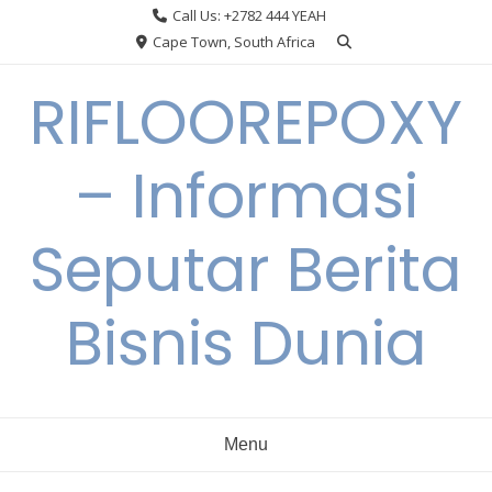
Skip
Call Us: +2782 444 YEAH
to
Cape Town, South Africa
content
RIFLOOREPOXY
– Informasi
Seputar Berita
Bisnis Dunia
Menu