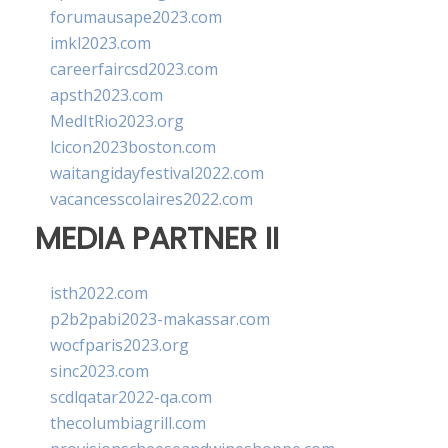
forumausape2023.com
imkl2023.com
careerfaircsd2023.com
apsth2023.com
MedItRio2023.org
lcicon2023boston.com
waitangidayfestival2022.com
vacancesscolaires2022.com
MEDIA PARTNER II
isth2022.com
p2b2pabi2023-makassar.com
wocfparis2023.org
sinc2023.com
scdlqatar2022-qa.com
thecolumbiagrill.com