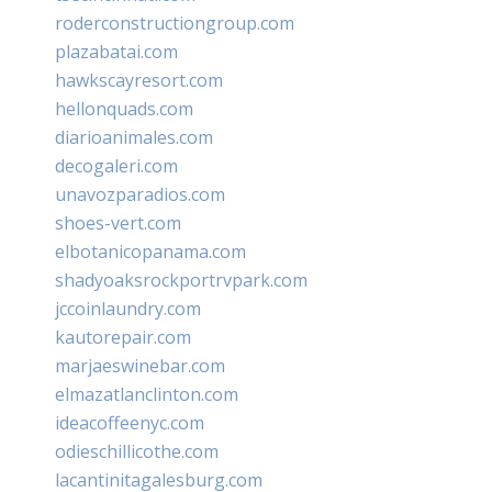
roderconstructiongroup.com
plazabatai.com
hawkscayresort.com
hellonquads.com
diarioanimales.com
decogaleri.com
unavozparadios.com
shoes-vert.com
elbotanicopanama.com
shadyoaksrockportrvpark.com
jccoinlaundry.com
kautorepair.com
marjaeswinebar.com
elmazatlanclinton.com
ideacoffeenyc.com
odieschillicothe.com
lacantinitagalesburg.com