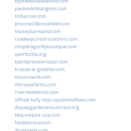
blythewoodseafood.com
paolosdelibangkok.com
bobacove.com
phoone24brookfield.com
mickeybarmama.com
roadwayconstructioninc.com
shopdragonflyboutique.com
sportszilla.org
batchprovisionsbar.com
brasserie-gobette.com
musicrearte.com
morseysfarms.com
riverviewtennis.com
official-kelly-toys-squishmallows.com
displaygardenonsuncrest.org
bbq-empire-usa.com
feedstoreva.com
drogopets.com