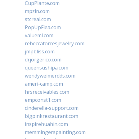
CupPlante.com
mpzin.com
stcreal.com
PopUpFlea.com
valueml.com
rebeccatorresjewelry.com
jmpbliss.com
drjorgerico.com
queensushipa.com
wendyweimerdds.com
ameri-camp.com
hrsreceivables.com
empconst1.com
cinderella-support.com
bigpinkrestaurant.com
inspirehuahin.com
memmingerspainting.com