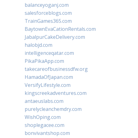
balanceyoganj.com
salesforceblogs.com
TrainGames365.com
BaytownEvaCationRentals.com
JabalpurCakeDelivery.com
halobjd.com
intelligenceqatar.com
PikaPikaApp.com
takecareofbusinessdfw.org
HamadaOfJapan.com
VersifyLifestyle.com
kingscreekadventures.com
antaeuslabs.com
purelycleanchemdry.com
WishOping.com
shoplegacee.com
bonvivantshop.com