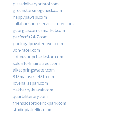
pizzadeliverybristol.com
greenstarsmogcheck.com
happypawspl.com
callahansautoservicecenter.com
georgiascornermarket.com
perfectfit24-7.com
portugalprivatedriver.com
von-racer.com
coffeeshopcharleston.com
salon104mainstreet.com
alkaspringswater.com
318mainstreet8h.com
lovenailsspari.com
oakberry-kuwait.com
quartzliterary.com
friendsofbroderickpark.com
studiopiattellina.com