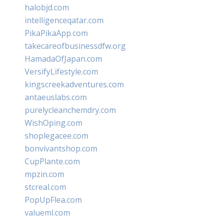
halobjd.com
intelligenceqatar.com
PikaPikaApp.com
takecareofbusinessdfw.org
HamadaOfJapan.com
VersifyLifestyle.com
kingscreekadventures.com
antaeuslabs.com
purelycleanchemdry.com
WishOping.com
shoplegacee.com
bonvivantshop.com
CupPlante.com
mpzin.com
stcreal.com
PopUpFlea.com
valueml.com