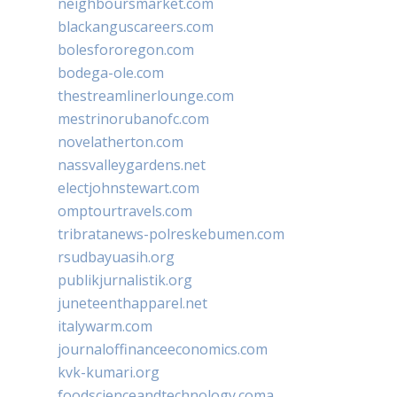
neighboursmarket.com
blackanguscareers.com
bolesfororegon.com
bodega-ole.com
thestreamlinerlounge.com
mestrinorubanofc.com
novelatherton.com
nassvalleygardens.net
electjohnstewart.com
omptourtravels.com
tribratanews-polreskebumen.com
rsudbayuasih.org
publikjurnalistik.org
juneteenthapparel.net
italywarm.com
journaloffinanceeconomics.com
kvk-kumari.org
foodscienceandtechnology.coma