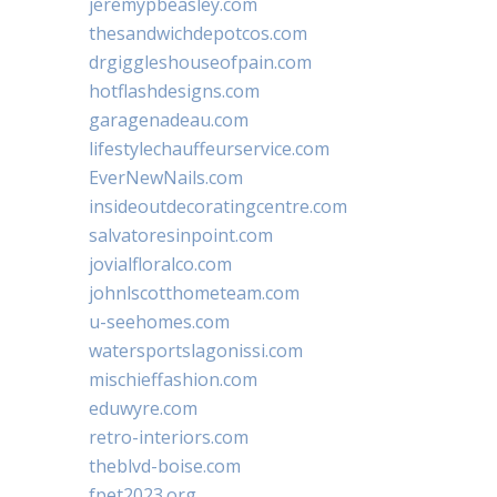
jeremypbeasley.com
thesandwichdepotcos.com
drgiggleshouseofpain.com
hotflashdesigns.com
garagenadeau.com
lifestylechauffeurservice.com
EverNewNails.com
insideoutdecoratingcentre.com
salvatoresinpoint.com
jovialfloralco.com
johnlscotthometeam.com
u-seehomes.com
watersportslagonissi.com
mischieffashion.com
eduwyre.com
retro-interiors.com
theblvd-boise.com
fpet2023.org