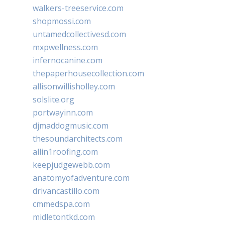
walkers-treeservice.com
shopmossi.com
untamedcollectivesd.com
mxpwellness.com
infernocanine.com
thepaperhousecollection.com
allisonwillisholley.com
solslite.org
portwayinn.com
djmaddogmusic.com
thesoundarchitects.com
allin1roofing.com
keepjudgewebb.com
anatomyofadventure.com
drivancastillo.com
cmmedspa.com
midletontkd.com