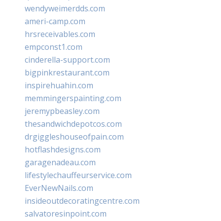
wendyweimerdds.com
ameri-camp.com
hrsreceivables.com
empconst1.com
cinderella-support.com
bigpinkrestaurant.com
inspirehuahin.com
memmingerspainting.com
jeremypbeasley.com
thesandwichdepotcos.com
drgiggleshouseofpain.com
hotflashdesigns.com
garagenadeau.com
lifestylechauffeurservice.com
EverNewNails.com
insideoutdecoratingcentre.com
salvatoresinpoint.com