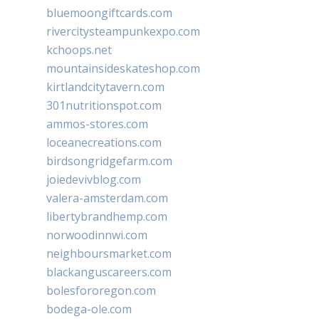
bluemoongiftcards.com
rivercitysteampunkexpo.com
kchoops.net
mountainsideskateshop.com
kirtlandcitytavern.com
301nutritionspot.com
ammos-stores.com
loceanecreations.com
birdsongridgefarm.com
joiedevivblog.com
valera-amsterdam.com
libertybrandhemp.com
norwoodinnwi.com
neighboursmarket.com
blackanguscareers.com
bolesfororegon.com
bodega-ole.com