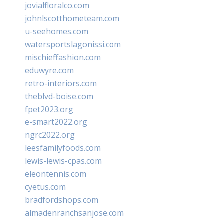
jovialfloralco.com
johnlscotthometeam.com
u-seehomes.com
watersportslagonissi.com
mischieffashion.com
eduwyre.com
retro-interiors.com
theblvd-boise.com
fpet2023.org
e-smart2022.org
ngrc2022.org
leesfamilyfoods.com
lewis-lewis-cpas.com
eleontennis.com
cyetus.com
bradfordshops.com
almadenranchsanjose.com