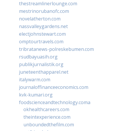
thestreamlinerlounge.com
mestrinorubanofc.com
novelatherton.com
nassvalleygardens.net
electjohnstewart.com
omptourtravels.com
tribratanews-polreskebumen.com
rsudbayuasih.org
publikjurnalistik.org
juneteenthapparel.net
italywarm.com
journaloffinanceeconomics.com
kvk-kumari.org
foodscienceandtechnology.coma
okhealthcareers.com
theintexperience.com
unboundedthefilm.com