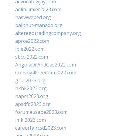
advocatevijay.com
adlibilimler2023.com
naswwebed.org
balithut-manado.org
alteregotradingcompany.org
aprce2022.com
ibie2022.com
sbcc-2022.com
AngolaOilAndGas2022.com
Convoy4Freedom2022.com
grur2023.org
hkhk2023.org
napm2023.org
apsdfd2023.org
forumausape2023.com
imkl2023.com
careerfaircsd2023.com
apsth2023.com