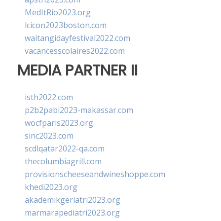
MedItRio2023.org
lcicon2023boston.com
waitangidayfestival2022.com
vacancesscolaires2022.com
MEDIA PARTNER II
isth2022.com
p2b2pabi2023-makassar.com
wocfparis2023.org
sinc2023.com
scdlqatar2022-qa.com
thecolumbiagrill.com
provisionscheeseandwineshoppe.com
khedi2023.org
akademikgeriatri2023.org
marmarapediatri2023.org