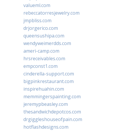
valueml.com
rebeccatorresjewelry.com
jmpbliss.com
drjorgerico.com
queensushipa.com
wendyweimerdds.com
ameri-camp.com
hrsreceivables.com
empconst1.com
cinderella-support.com
bigpinkrestaurant.com
inspirehuahin.com
memmingerspainting.com
jeremypbeasley.com
thesandwichdepotcos.com
drgiggleshouseofpain.com
hotflashdesigns.com