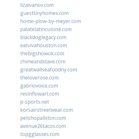
lizaivanov.com
guesttinyhomes.com
home-plow-by-meyer.com
palatelatincuisine.com
blackdoglegacy.com
eatvivahouston.com
thebigshowok.com
chimeandstave.com
greatwallseafoodny.com
theloverose.com
gabriovoice.com
resinflowart.com
p-sports.net
korsairstreetwear.com
petshopallston.com
avenue26tacos.com
topgglasses.com