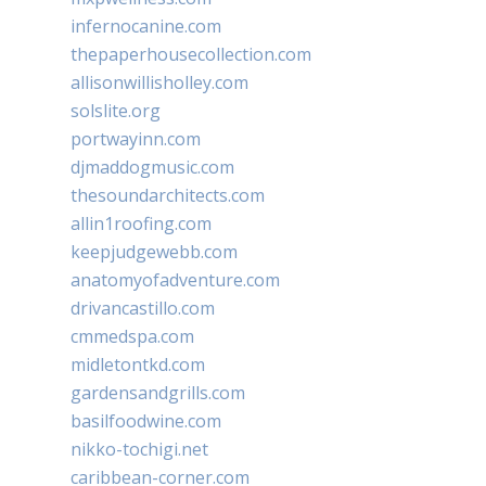
infernocanine.com
thepaperhousecollection.com
allisonwillisholley.com
solslite.org
portwayinn.com
djmaddogmusic.com
thesoundarchitects.com
allin1roofing.com
keepjudgewebb.com
anatomyofadventure.com
drivancastillo.com
cmmedspa.com
midletontkd.com
gardensandgrills.com
basilfoodwine.com
nikko-tochigi.net
caribbean-corner.com