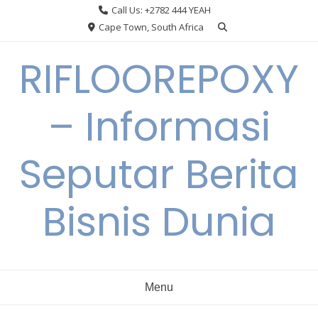
Skip
Call Us: +2782 444 YEAH
to
Cape Town, South Africa
content
RIFLOOREPOXY
– Informasi
Seputar Berita
Bisnis Dunia
Menu