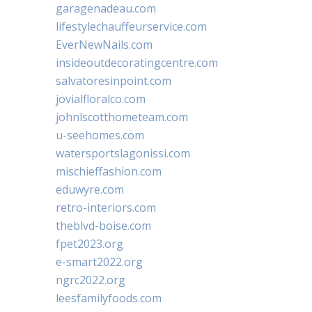
garagenadeau.com
lifestylechauffeurservice.com
EverNewNails.com
insideoutdecoratingcentre.com
salvatoresinpoint.com
jovialfloralco.com
johnlscotthometeam.com
u-seehomes.com
watersportslagonissi.com
mischieffashion.com
eduwyre.com
retro-interiors.com
theblvd-boise.com
fpet2023.org
e-smart2022.org
ngrc2022.org
leesfamilyfoods.com