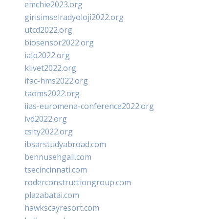
emchie2023.org
girisimselradyoloji2022.org
utcd2022.org
biosensor2022.org
ialp2022.org
klivet2022.org
ifac-hms2022.org
taoms2022.org
iias-euromena-conference2022.org
ivd2022.org
csity2022.org
ibsarstudyabroad.com
bennusehgall.com
tsecincinnati.com
roderconstructiongroup.com
plazabatai.com
hawkscayresort.com