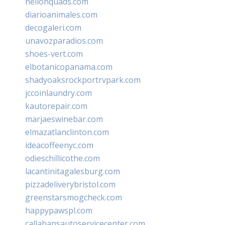
hellonquads.com
diarioanimales.com
decogaleri.com
unavozparadios.com
shoes-vert.com
elbotanicopanama.com
shadyoaksrockportrvpark.com
jccoinlaundry.com
kautorepair.com
marjaeswinebar.com
elmazatlanclinton.com
ideacoffeenyc.com
odieschillicothe.com
lacantinitagalesburg.com
pizzadeliverybristol.com
greenstarsmogcheck.com
happypawspl.com
callahansautoservicecenter.com