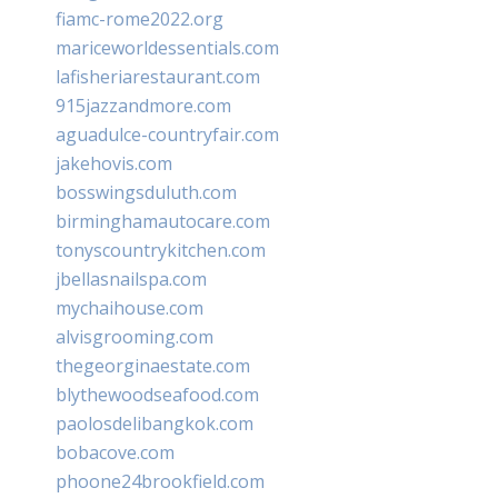
fiamc-rome2022.org
mariceworldessentials.com
lafisheriarestaurant.com
915jazzandmore.com
aguadulce-countryfair.com
jakehovis.com
bosswingsduluth.com
birminghamautocare.com
tonyscountrykitchen.com
jbellasnailspa.com
mychaihouse.com
alvisgrooming.com
thegeorginaestate.com
blythewoodseafood.com
paolosdelibangkok.com
bobacove.com
phoone24brookfield.com