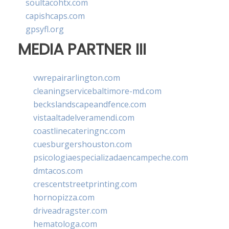
soultacohtx.com
capishcaps.com
gpsyfl.org
MEDIA PARTNER III
vwrepairarlington.com
cleaningservicebaltimore-md.com
beckslandscapeandfence.com
vistaaltadelveramendi.com
coastlinecateringnc.com
cuesburgershouston.com
psicologiaespecializadaencampeche.com
dmtacos.com
crescentstreetprinting.com
hornopizza.com
driveadragster.com
hematologa.com