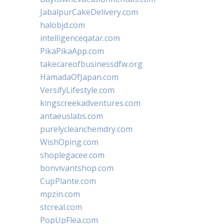
JabalpurCakeDelivery.com
halobjd.com
intelligenceqatar.com
PikaPikaApp.com
takecareofbusinessdfw.org
HamadaOfJapan.com
VersifyLifestyle.com
kingscreekadventures.com
antaeuslabs.com
purelycleanchemdry.com
WishOping.com
shoplegacee.com
bonvivantshop.com
CupPlante.com
mpzin.com
stcreal.com
PopUpFlea.com