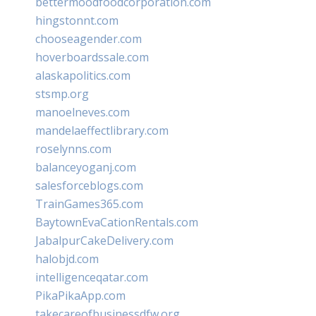
bettermoodfoodcorporation.com
hingstonnt.com
chooseagender.com
hoverboardssale.com
alaskapolitics.com
stsmp.org
manoelneves.com
mandelaeffectlibrary.com
roselynns.com
balanceyoganj.com
salesforceblogs.com
TrainGames365.com
BaytownEvaCationRentals.com
JabalpurCakeDelivery.com
halobjd.com
intelligenceqatar.com
PikaPikaApp.com
takecareofbusinessdfw.org