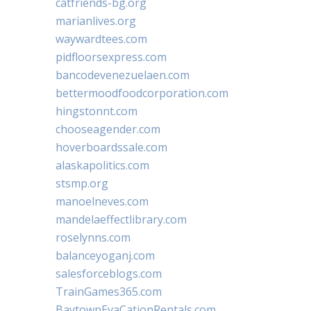
catfriends-bg.org
marianlives.org
waywardtees.com
pidfloorsexpress.com
bancodevenezuelaen.com
bettermoodfoodcorporation.com
hingstonnt.com
chooseagender.com
hoverboardssale.com
alaskapolitics.com
stsmp.org
manoelneves.com
mandelaeffectlibrary.com
roselynns.com
balanceyoganj.com
salesforceblogs.com
TrainGames365.com
BaytownEvaCationRentals.com