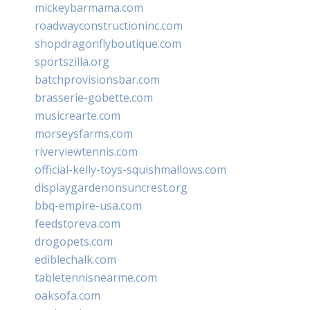
mickeybarmama.com
roadwayconstructioninc.com
shopdragonflyboutique.com
sportszilla.org
batchprovisionsbar.com
brasserie-gobette.com
musicrearte.com
morseysfarms.com
riverviewtennis.com
official-kelly-toys-squishmallows.com
displaygardenonsuncrest.org
bbq-empire-usa.com
feedstoreva.com
drogopets.com
ediblechalk.com
tabletennisnearme.com
oaksofa.com