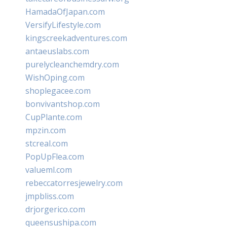
HamadaOfJapan.com
VersifyLifestyle.com
kingscreekadventures.com
antaeuslabs.com
purelycleanchemdry.com
WishOping.com
shoplegacee.com
bonvivantshop.com
CupPlante.com
mpzin.com
stcreal.com
PopUpFlea.com
valueml.com
rebeccatorresjewelry.com
jmpbliss.com
drjorgerico.com
queensushipa.com