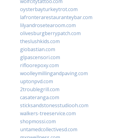
wolfcitytattoo.com
oysterbayturkeytrot.com
lafronterarestauranteybar.com
lilyandrosetearoom.com
olivesburgberrypatch.com
theslushkids.com
giobastian.com
glpascensori.com
rifloorepoxy.com
woolleymillingandpaving.com
uptonpvd.com
2troublegrill.com
casateranga.com
sticksandstonesstudiooh.com
walkers-treeservice.com
shopmossi.com
untamedcollectivesd.com
mxpwellness.com