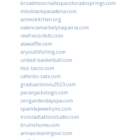
broadmoornailsspacoloradosprings.com
missblackpasadena.com
anneskitchen.org
valenciamarketytaqueria.com
reefrecordsllc.com
alawaffle.com
aryouthfishing.com
united-basketball.com
tios-tacos.com
cafecito-satx.com
graduacionviu2023.com
pecanjackstogo.com
zengardendayspa.com
sparklejewelryinc.com
ironcladtattoostudio.com
bruinshome.com
annascleaningsvc.com