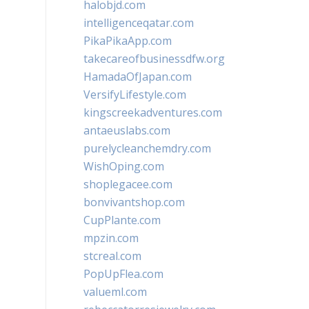
halobjd.com
intelligenceqatar.com
PikaPikaApp.com
takecareofbusinessdfw.org
HamadaOfJapan.com
VersifyLifestyle.com
kingscreekadventures.com
antaeuslabs.com
purelycleanchemdry.com
WishOping.com
shoplegacee.com
bonvivantshop.com
CupPlante.com
mpzin.com
stcreal.com
PopUpFlea.com
valueml.com