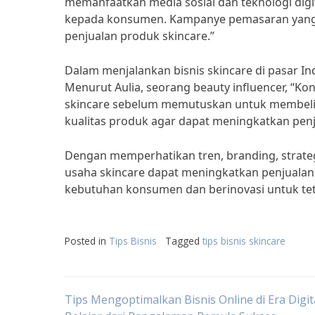
memanfaatkan media sosial dan teknologi digi
kepada konsumen. Kampanye pemasaran yang k
penjualan produk skincare.”
Dalam menjalankan bisnis skincare di pasar In
Menurut Aulia, seorang beauty influencer, “Ko
skincare sebelum memutuskan untuk membeli. 
kualitas produk agar dapat meningkatkan penj
Dengan memperhatikan tren, branding, strateg
usaha skincare dapat meningkatkan penjualan p
kebutuhan konsumen dan berinovasi untuk teta
Posted in
Tips Bisnis
Tagged
tips bisnis skincare
Post
Tips Mengoptimalkan Bisnis Online di Era Digita