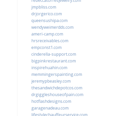
rebeccatorresjewelry.com
jmpbliss.com
drjorgerico.com
queensushipa.com
wendyweimerdds.com
ameri-camp.com
hrsreceivables.com
empconst1.com
cinderella-support.com
bigpinkrestaurant.com
inspirehuahin.com
memmingerspainting.com
jeremypbeasley.com
thesandwichdepotcos.com
drgiggleshouseofpain.com
hotflashdesigns.com
garagenadeau.com
lifestylechauffeurservice.com