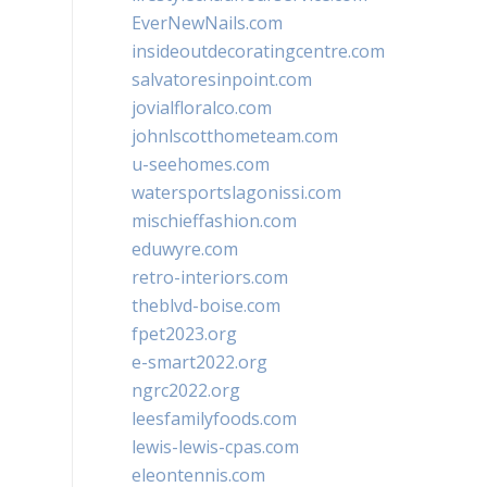
EverNewNails.com
insideoutdecoratingcentre.com
salvatoresinpoint.com
jovialfloralco.com
johnlscotthometeam.com
u-seehomes.com
watersportslagonissi.com
mischieffashion.com
eduwyre.com
retro-interiors.com
theblvd-boise.com
fpet2023.org
e-smart2022.org
ngrc2022.org
leesfamilyfoods.com
lewis-lewis-cpas.com
eleontennis.com