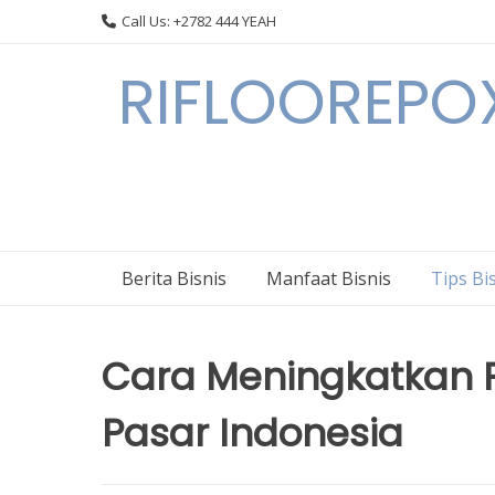
Skip
Call Us: +2782 444 YEAH
to
content
RIFLOOREPOX
Berita Bisnis
Manfaat Bisnis
Tips Bi
Cara Meningkatkan P
Pasar Indonesia