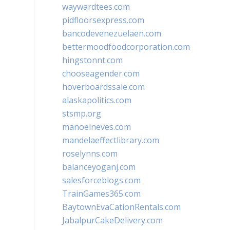
waywardtees.com
pidfloorsexpress.com
bancodevenezuelaen.com
bettermoodfoodcorporation.com
hingstonnt.com
chooseagender.com
hoverboardssale.com
alaskapolitics.com
stsmp.org
manoelneves.com
mandelaeffectlibrary.com
roselynns.com
balanceyoganj.com
salesforceblogs.com
TrainGames365.com
BaytownEvaCationRentals.com
JabalpurCakeDelivery.com