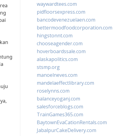
waywardtees.com
rea
pidfloorsexpress.com
ang
bancodevenezuelaen.com
pai
bettermoodfoodcorporation.com
hingstonnt.com
akan
chooseagender.com
hoverboardssale.com
antung
alaskapolitics.com
da
stsmp.org
manoelneves.com
mandelaeffectlibrary.com
nuju
roselynns.com
balanceyoganj.com
ya,
salesforceblogs.com
TrainGames365.com
BaytownEvaCationRentals.com
JabalpurCakeDelivery.com