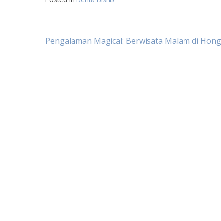
Post
Pengalaman Magical: Berwisata Malam di Hon
navigation