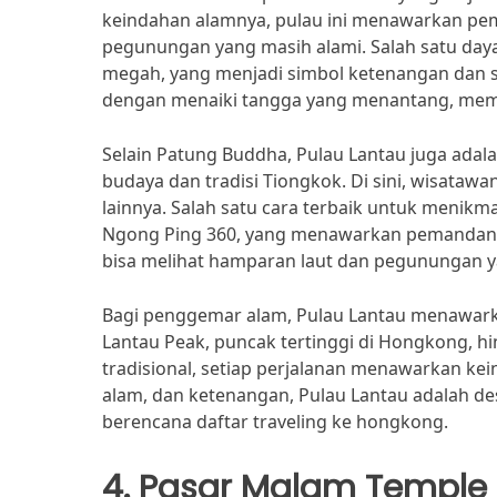
keindahan alamnya, pulau ini menawarkan pe
pegunungan yang masih alami. Salah satu daya
megah, yang menjadi simbol ketenangan dan spir
dengan menaiki tangga yang menantang, memb
Selain Patung Buddha, Pulau Lantau juga adal
budaya dan tradisi Tiongkok. Di sini, wisataw
lainnya. Salah satu cara terbaik untuk menikm
Ngong Ping 360, yang menawarkan pemandangan
bisa melihat hamparan laut dan pegunungan 
Bagi penggemar alam, Pulau Lantau menawark
Lantau Peak, puncak tertinggi di Hongkong, hing
tradisional, setiap perjalanan menawarkan ke
alam, dan ketenangan, Pulau Lantau adalah de
berencana daftar traveling ke hongkong.
4. Pasar Malam Temple 