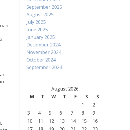
September 2025
August 2025
July 2025
anan
June 2025
January 2025
si
December 2024
November 2024
October 2024
September 2024
man
an
August 2026
M
T
W
T
F
S
S
1
2
3
4
5
6
7
8
9
10
11
12
13
14
15
16
.
17
18
19
20
21
22
23