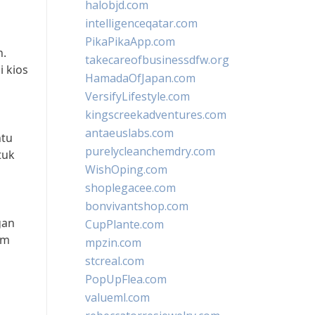
halobjd.com
intelligenceqatar.com
PikaPikaApp.com
n.
takecareofbusinessdfw.org
i kios
HamadaOfJapan.com
VersifyLifestyle.com
kingscreekadventures.com
antaeuslabs.com
ntu
purelycleanchemdry.com
tuk
WishOping.com
shoplegacee.com
bonvivantshop.com
gan
CupPlante.com
am
mpzin.com
stcreal.com
PopUpFlea.com
valueml.com