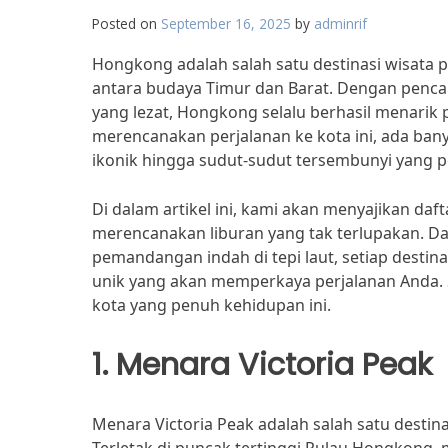
Posted on
September 16, 2025
by
adminrif
Hongkong adalah salah satu destinasi wisata
antara budaya Timur dan Barat. Dengan penca
yang lezat, Hongkong selalu berhasil menarik 
merencanakan perjalanan ke kota ini, ada bany
ikonik hingga sudut-sudut tersembunyi yang 
Di dalam artikel ini, kami akan menyajikan d
merencanakan liburan yang tak terlupakan. Da
pemandangan indah di tepi laut, setiap dest
unik yang akan memperkaya perjalanan Anda. 
kota yang penuh kehidupan ini.
1. Menara Victoria Peak
Menara Victoria Peak adalah salah satu destin