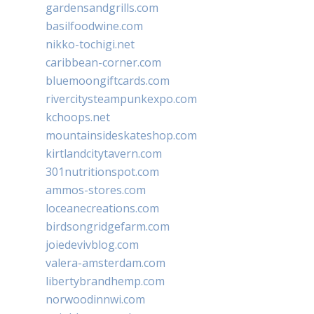
gardensandgrills.com
basilfoodwine.com
nikko-tochigi.net
caribbean-corner.com
bluemoongiftcards.com
rivercitysteampunkexpo.com
kchoops.net
mountainsideskateshop.com
kirtlandcitytavern.com
301nutritionspot.com
ammos-stores.com
loceanecreations.com
birdsongridgefarm.com
joiedevivblog.com
valera-amsterdam.com
libertybrandhemp.com
norwoodinnwi.com