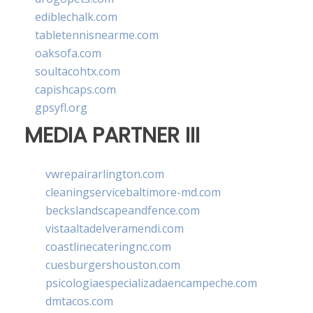
ediblechalk.com
tabletennisnearme.com
oaksofa.com
soultacohtx.com
capishcaps.com
gpsyfl.org
MEDIA PARTNER III
vwrepairarlington.com
cleaningservicebaltimore-md.com
beckslandscapeandfence.com
vistaaltadelveramendi.com
coastlinecateringnc.com
cuesburgershouston.com
psicologiaespecializadaencampeche.com
dmtacos.com