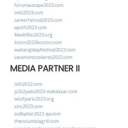
forumausape2023.com
imkl2023.com
careerfaircsd2023.com
apsth2023.com
MedItRio2023.org
lcicon2023boston.com
waitangidayfestival2022.com
vacancesscolaires2022.com
MEDIA PARTNER II
isth2022.com
p2b2pabi2023-makassar.com
wocfparis2023.org
sinc2023.com
scdlqatar2022-qa.com
thecolumbiagrill.com