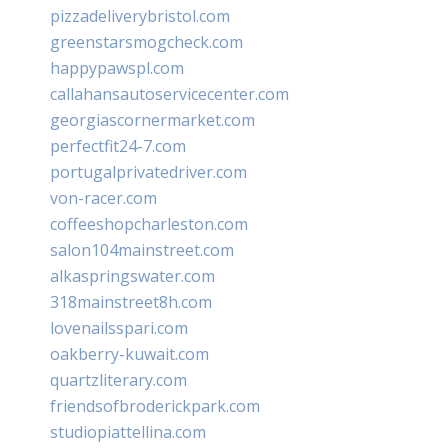
pizzadeliverybristol.com
greenstarsmogcheck.com
happypawspl.com
callahansautoservicecenter.com
georgiascornermarket.com
perfectfit24-7.com
portugalprivatedriver.com
von-racer.com
coffeeshopcharleston.com
salon104mainstreet.com
alkaspringswater.com
318mainstreet8h.com
lovenailsspari.com
oakberry-kuwait.com
quartzliterary.com
friendsofbroderickpark.com
studiopiattellina.com