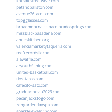
korsairstreetwear.com
petshopallston.com
avenue26tacos.com
topgglasses.com
broadmoornailsspacoloradosprings.com
missblackpasadena.com
anneskitchen.org
valenciamarketytaqueria.com
reefrecordsllc.com
alawaffle.com
aryouthfishing.com
united-basketball.com
tios-tacos.com
cafecito-satx.com
graduacionviu2023.com
pecanjackstogo.com
zengardendayspa.com
sparklejewelryinc.com