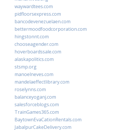
waywardtees.com
pidfloorsexpress.com
bancodevenezuelaen.com
bettermoodfoodcorporation.com
hingstonnt.com
chooseagender.com
hoverboardssale.com
alaskapolitics.com
stsmp.org
manoelneves.com
mandelaeffectlibrary.com
roselynns.com
balanceyoganj.com
salesforceblogs.com
TrainGames365.com
BaytownEvaCationRentals.com
JabalpurCakeDelivery.com