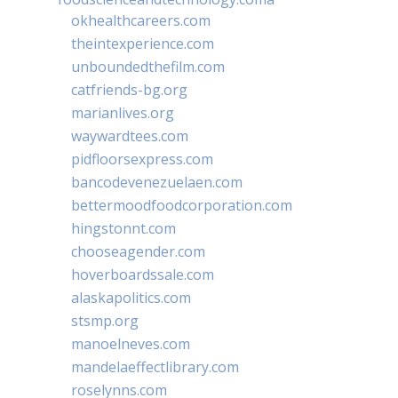
okhealthcareers.com
theintexperience.com
unboundedthefilm.com
catfriends-bg.org
marianlives.org
waywardtees.com
pidfloorsexpress.com
bancodevenezuelaen.com
bettermoodfoodcorporation.com
hingstonnt.com
chooseagender.com
hoverboardssale.com
alaskapolitics.com
stsmp.org
manoelneves.com
mandelaeffectlibrary.com
roselynns.com