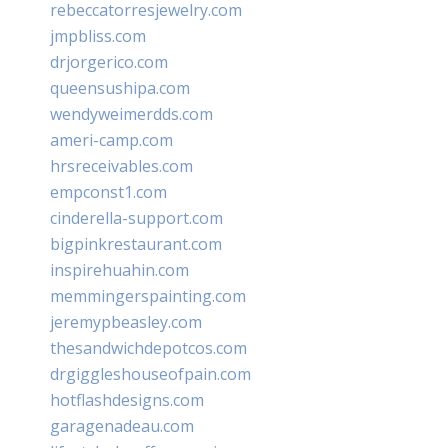
rebeccatorresjewelry.com
jmpbliss.com
drjorgerico.com
queensushipa.com
wendyweimerdds.com
ameri-camp.com
hrsreceivables.com
empconst1.com
cinderella-support.com
bigpinkrestaurant.com
inspirehuahin.com
memmingerspainting.com
jeremypbeasley.com
thesandwichdepotcos.com
drgiggleshouseofpain.com
hotflashdesigns.com
garagenadeau.com