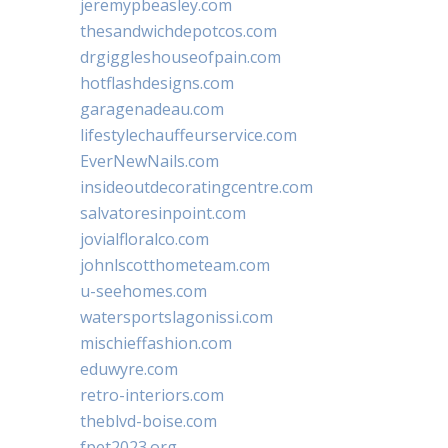
jeremypbeasley.com
thesandwichdepotcos.com
drgiggleshouseofpain.com
hotflashdesigns.com
garagenadeau.com
lifestylechauffeurservice.com
EverNewNails.com
insideoutdecoratingcentre.com
salvatoresinpoint.com
jovialfloralco.com
johnlscotthometeam.com
u-seehomes.com
watersportslagonissi.com
mischieffashion.com
eduwyre.com
retro-interiors.com
theblvd-boise.com
fpet2023.org