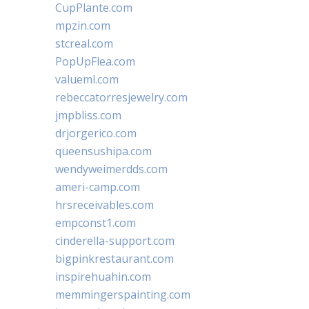
CupPlante.com
mpzin.com
stcreal.com
PopUpFlea.com
valueml.com
rebeccatorresjewelry.com
jmpbliss.com
drjorgerico.com
queensushipa.com
wendyweimerdds.com
ameri-camp.com
hrsreceivables.com
empconst1.com
cinderella-support.com
bigpinkrestaurant.com
inspirehuahin.com
memmingerspainting.com