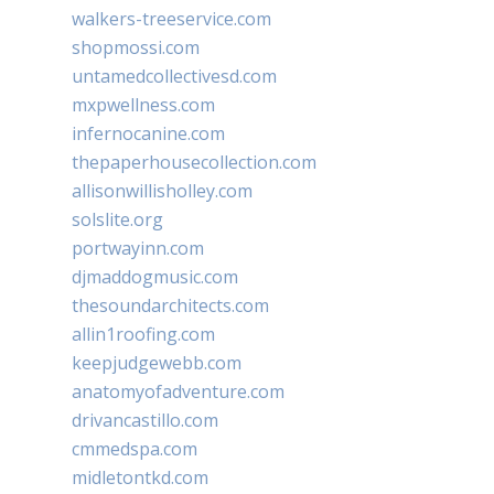
walkers-treeservice.com
shopmossi.com
untamedcollectivesd.com
mxpwellness.com
infernocanine.com
thepaperhousecollection.com
allisonwillisholley.com
solslite.org
portwayinn.com
djmaddogmusic.com
thesoundarchitects.com
allin1roofing.com
keepjudgewebb.com
anatomyofadventure.com
drivancastillo.com
cmmedspa.com
midletontkd.com