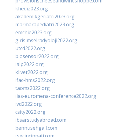
provisionscheeseandwineshoppe.com
khedi2023.org
akademikgeriatri2023.org
marmarapediatri2023.org
emchie2023.org
girisimselradyoloji2022.org
utcd2022.org
biosensor2022.org
ialp2022.org
klivet2022.org
ifac-hms2022.org
taoms2022.org
iias-euromena-conference2022.org
ivd2022.org
csity2022.org
ibsarstudyabroad.com
bennusehgall.com
tsecincinnati.com