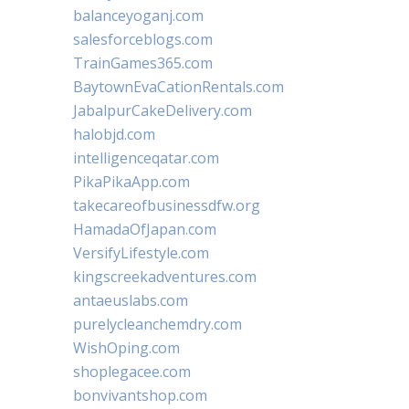
balanceyoganj.com
salesforceblogs.com
TrainGames365.com
BaytownEvaCationRentals.com
JabalpurCakeDelivery.com
halobjd.com
intelligenceqatar.com
PikaPikaApp.com
takecareofbusinessdfw.org
HamadaOfJapan.com
VersifyLifestyle.com
kingscreekadventures.com
antaeuslabs.com
purelycleanchemdry.com
WishOping.com
shoplegacee.com
bonvivantshop.com