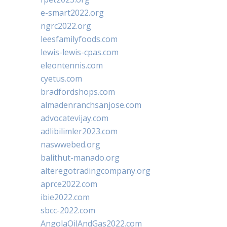
e-smart2022.org
ngrc2022.org
leesfamilyfoods.com
lewis-lewis-cpas.com
eleontennis.com
cyetus.com
bradfordshops.com
almadenranchsanjose.com
advocatevijay.com
adlibilimler2023.com
naswwebed.org
balithut-manado.org
alteregotradingcompany.org
aprce2022.com
ibie2022.com
sbcc-2022.com
AngolaOilAndGas2022.com