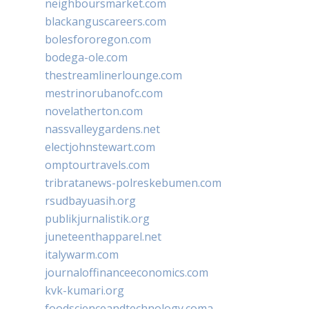
neighboursmarket.com
blackanguscareers.com
bolesfororegon.com
bodega-ole.com
thestreamlinerlounge.com
mestrinorubanofc.com
novelatherton.com
nassvalleygardens.net
electjohnstewart.com
omptourtravels.com
tribratanews-polreskebumen.com
rsudbayuasih.org
publikjurnalistik.org
juneteenthapparel.net
italywarm.com
journaloffinanceeconomics.com
kvk-kumari.org
foodscienceandtechnology.coma