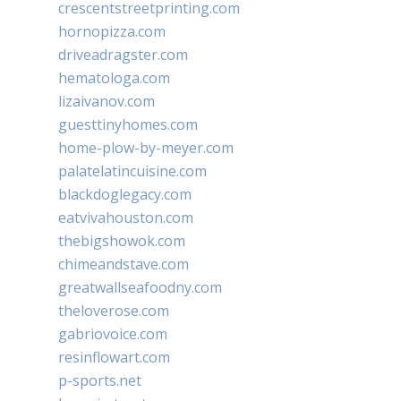
crescentstreetprinting.com
hornopizza.com
driveadragster.com
hematologa.com
lizaivanov.com
guesttinyhomes.com
home-plow-by-meyer.com
palatelatincuisine.com
blackdoglegacy.com
eatvivahouston.com
thebigshowok.com
chimeandstave.com
greatwallseafoodny.com
theloverose.com
gabriovoice.com
resinflowart.com
p-sports.net