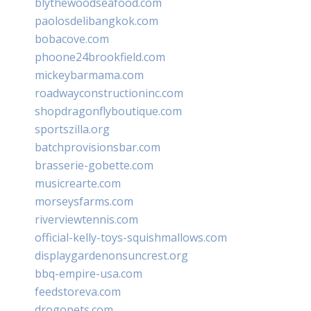
blythewoodseafood.com
paolosdelibangkok.com
bobacove.com
phoone24brookfield.com
mickeybarmama.com
roadwayconstructioninc.com
shopdragonflyboutique.com
sportszilla.org
batchprovisionsbar.com
brasserie-gobette.com
musicrearte.com
morseysfarms.com
riverviewtennis.com
official-kelly-toys-squishmallows.com
displaygardenonsuncrest.org
bbq-empire-usa.com
feedstoreva.com
drogopets.com