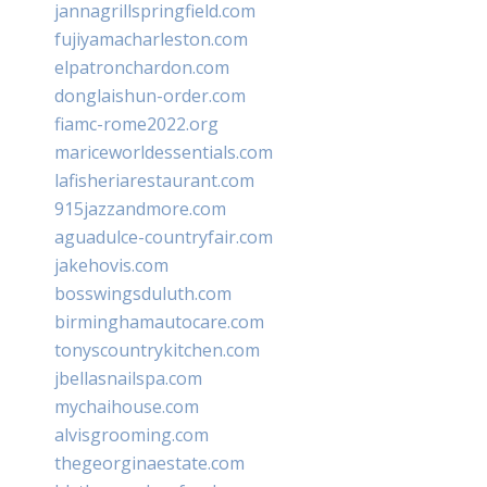
jannagrillspringfield.com
fujiyamacharleston.com
elpatronchardon.com
donglaishun-order.com
fiamc-rome2022.org
mariceworldessentials.com
lafisheriarestaurant.com
915jazzandmore.com
aguadulce-countryfair.com
jakehovis.com
bosswingsduluth.com
birminghamautocare.com
tonyscountrykitchen.com
jbellasnailspa.com
mychaihouse.com
alvisgrooming.com
thegeorginaestate.com