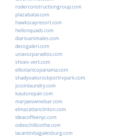
roderconstructiongroup.com
plazabatai.com
hawkscayresort.com
hellonquads.com
diarioanimales.com
decogaleri.com
unavozparadios.com
shoes-vert.com
elbotanicopanama.com
shadyoaksrockportrvpark.com
jccoinlaundry.com
kautorepair.com
marjaeswinebar.com
elmazatlanclinton.com
ideacoffeenyc.com
odieschillicothe.com
lacantinitagalesburg.com