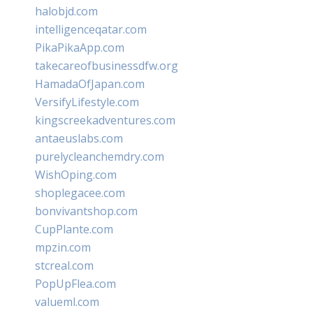
halobjd.com
intelligenceqatar.com
PikaPikaApp.com
takecareofbusinessdfw.org
HamadaOfJapan.com
VersifyLifestyle.com
kingscreekadventures.com
antaeuslabs.com
purelycleanchemdry.com
WishOping.com
shoplegacee.com
bonvivantshop.com
CupPlante.com
mpzin.com
stcreal.com
PopUpFlea.com
valueml.com