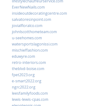
lifestylechauffeurservice.com
EverNewNails.com
insideoutdecoratingcentre.com
salvatoresinpoint.com
jovialfloralco.com
johnlscotthometeam.com
u-seehomes.com
watersportslagonissi.com
mischieffashion.com
eduwyre.com
retro-interiors.com
theblvd-boise.com
fpet2023.org
e-smart2022.org
ngrc2022.org
leesfamilyfoods.com
lewis-lewis-cpas.com
eleontennis.com