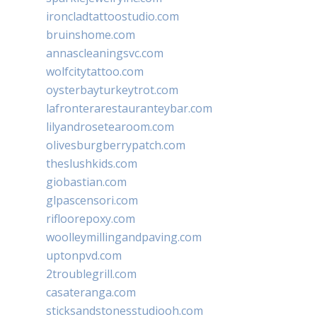
ironcladtattoostudio.com
bruinshome.com
annascleaningsvc.com
wolfcitytattoo.com
oysterbayturkeytrot.com
lafronterarestauranteybar.com
lilyandrosetearoom.com
olivesburgberrypatch.com
theslushkids.com
giobastian.com
glpascensori.com
rifloorepoxy.com
woolleymillingandpaving.com
uptonpvd.com
2troublegrill.com
casateranga.com
sticksandstonesstudiooh.com