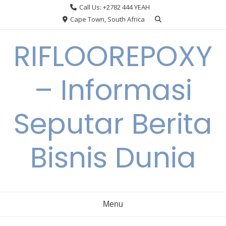
Skip
Call Us: +2782 444 YEAH
to
Cape Town, South Africa
content
RIFLOOREPOXY
– Informasi
Seputar Berita
Bisnis Dunia
Menu