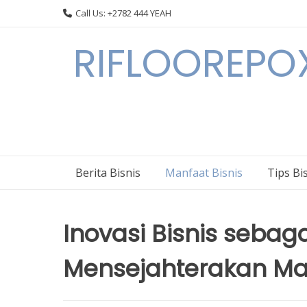
Skip
Call Us: +2782 444 YEAH
to
content
RIFLOOREPOX
Berita Bisnis
Manfaat Bisnis
Tips Bi
Inovasi Bisnis sebag
Mensejahterakan Ma