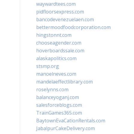
waywardtees.com
pidfloorsexpress.com
bancodevenezuelaen.com
bettermoodfoodcorporation.com
hingstonnt.com
chooseagender.com
hoverboardssale.com
alaskapolitics.com
stsmp.org
manoelneves.com
mandelaeffectlibrary.com
roselynns.com
balanceyoganj.com
salesforceblogs.com
TrainGames365.com
BaytownEvaCationRentals.com
JabalpurCakeDelivery.com