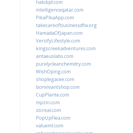
halobjd.com
intelligenceqatar.com
PikaPikaApp.com
takecareofbusinessdfw.org
HamadaOfJapan.com
VersifyLifestyle.com
kingscreekadventures.com
antaeuslabs.com
purelycleanchemdry.com
WishOping.com
shoplegacee.com
bonvivantshop.com
CupPlante.com
mpzin.com
stcreal.com
PopUpFlea.com
valueml.com