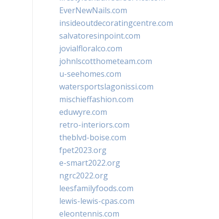
EverNewNails.com
insideoutdecoratingcentre.com
salvatoresinpoint.com
jovialfloralco.com
johnlscotthometeam.com
u-seehomes.com
watersportslagonissi.com
mischieffashion.com
eduwyre.com
retro-interiors.com
theblvd-boise.com
fpet2023.org
e-smart2022.org
ngrc2022.org
leesfamilyfoods.com
lewis-lewis-cpas.com
eleontennis.com