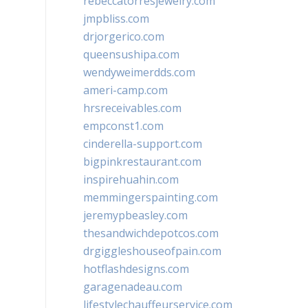
rebeccatorresjewelry.com
jmpbliss.com
drjorgerico.com
queensushipa.com
wendyweimerdds.com
ameri-camp.com
hrsreceivables.com
empconst1.com
cinderella-support.com
bigpinkrestaurant.com
inspirehuahin.com
memmingerspainting.com
jeremypbeasley.com
thesandwichdepotcos.com
drgiggleshouseofpain.com
hotflashdesigns.com
garagenadeau.com
lifestylechauffeurservice.com