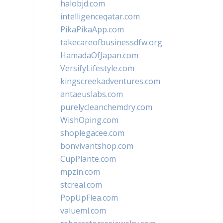
halobjd.com
intelligenceqatar.com
PikaPikaApp.com
takecareofbusinessdfw.org
HamadaOfJapan.com
VersifyLifestyle.com
kingscreekadventures.com
antaeuslabs.com
purelycleanchemdry.com
WishOping.com
shoplegacee.com
bonvivantshop.com
CupPlante.com
mpzin.com
stcreal.com
PopUpFlea.com
valueml.com