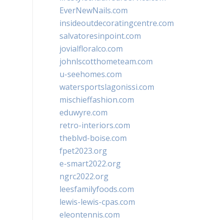
EverNewNails.com
insideoutdecoratingcentre.com
salvatoresinpoint.com
jovialfloralco.com
johnlscotthometeam.com
u-seehomes.com
watersportslagonissi.com
mischieffashion.com
eduwyre.com
retro-interiors.com
theblvd-boise.com
fpet2023.org
e-smart2022.org
ngrc2022.org
leesfamilyfoods.com
lewis-lewis-cpas.com
eleontennis.com