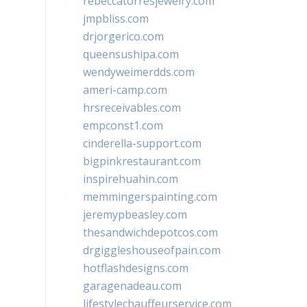
rebeccatorresjewelry.com
jmpbliss.com
drjorgerico.com
queensushipa.com
wendyweimerdds.com
ameri-camp.com
hrsreceivables.com
empconst1.com
cinderella-support.com
bigpinkrestaurant.com
inspirehuahin.com
memmingerspainting.com
jeremypbeasley.com
thesandwichdepotcos.com
drgiggleshouseofpain.com
hotflashdesigns.com
garagenadeau.com
lifestylechauffeurservice.com