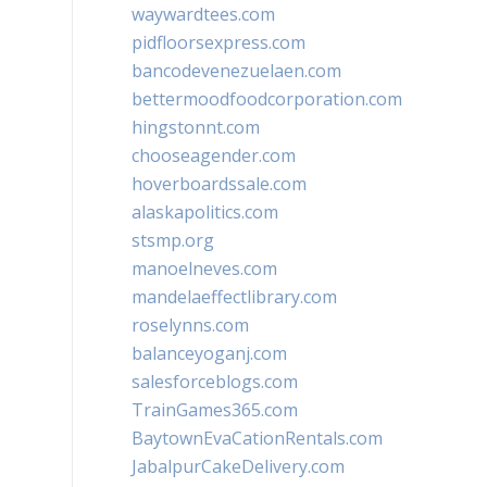
waywardtees.com
pidfloorsexpress.com
bancodevenezuelaen.com
bettermoodfoodcorporation.com
hingstonnt.com
chooseagender.com
hoverboardssale.com
alaskapolitics.com
stsmp.org
manoelneves.com
mandelaeffectlibrary.com
roselynns.com
balanceyoganj.com
salesforceblogs.com
TrainGames365.com
BaytownEvaCationRentals.com
JabalpurCakeDelivery.com