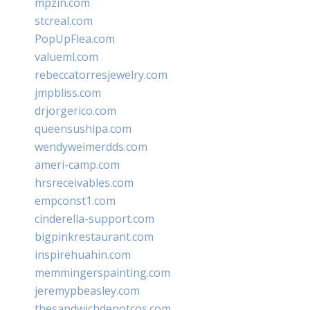
mpzin.com
stcreal.com
PopUpFlea.com
valueml.com
rebeccatorresjewelry.com
jmpbliss.com
drjorgerico.com
queensushipa.com
wendyweimerdds.com
ameri-camp.com
hrsreceivables.com
empconst1.com
cinderella-support.com
bigpinkrestaurant.com
inspirehuahin.com
memmingerspainting.com
jeremypbeasley.com
thesandwichdepotcos.com