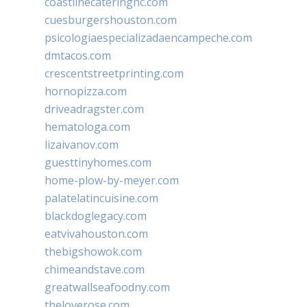
coastlinecateringnc.com
cuesburgershouston.com
psicologiaespecializadaencampeche.com
dmtacos.com
crescentstreetprinting.com
hornopizza.com
driveadragster.com
hematologa.com
lizaivanov.com
guesttinyhomes.com
home-plow-by-meyer.com
palatelatincuisine.com
blackdoglegacy.com
eatvivahouston.com
thebigshowok.com
chimeandstave.com
greatwallseafoodny.com
theloverose.com