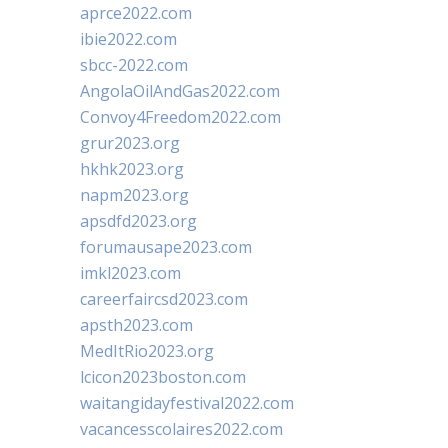
aprce2022.com
ibie2022.com
sbcc-2022.com
AngolaOilAndGas2022.com
Convoy4Freedom2022.com
grur2023.org
hkhk2023.org
napm2023.org
apsdfd2023.org
forumausape2023.com
imkl2023.com
careerfaircsd2023.com
apsth2023.com
MedItRio2023.org
lcicon2023boston.com
waitangidayfestival2022.com
vacancesscolaires2022.com