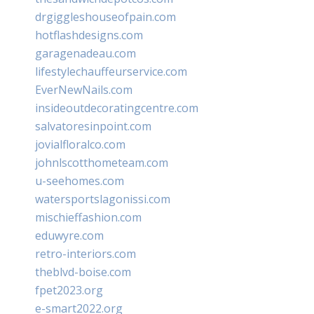
drgiggleshouseofpain.com
hotflashdesigns.com
garagenadeau.com
lifestylechauffeurservice.com
EverNewNails.com
insideoutdecoratingcentre.com
salvatoresinpoint.com
jovialfloralco.com
johnlscotthometeam.com
u-seehomes.com
watersportslagonissi.com
mischieffashion.com
eduwyre.com
retro-interiors.com
theblvd-boise.com
fpet2023.org
e-smart2022.org