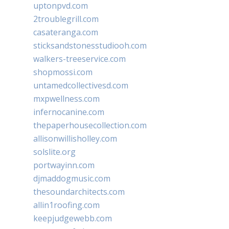
uptonpvd.com
2troublegrill.com
casateranga.com
sticksandstonesstudiooh.com
walkers-treeservice.com
shopmossi.com
untamedcollectivesd.com
mxpwellness.com
infernocanine.com
thepaperhousecollection.com
allisonwillisholley.com
solslite.org
portwayinn.com
djmaddogmusic.com
thesoundarchitects.com
allin1roofing.com
keepjudgewebb.com