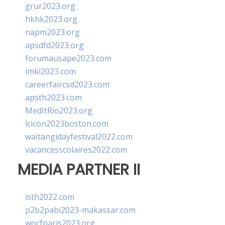
grur2023.org
hkhk2023.org
napm2023.org
apsdfd2023.org
forumausape2023.com
imkl2023.com
careerfaircsd2023.com
apsth2023.com
MedItRio2023.org
lcicon2023boston.com
waitangidayfestival2022.com
vacancesscolaires2022.com
MEDIA PARTNER II
isth2022.com
p2b2pabi2023-makassar.com
wocfparis2023.org