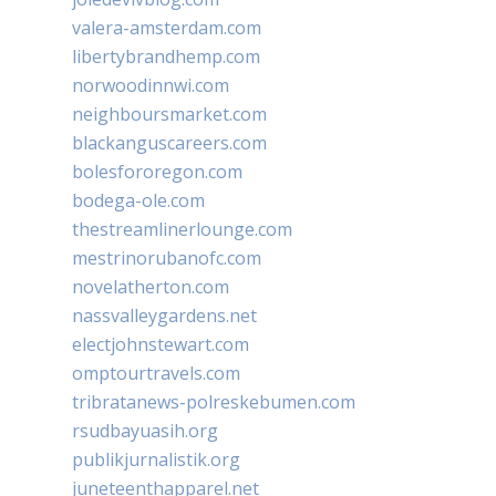
valera-amsterdam.com
libertybrandhemp.com
norwoodinnwi.com
neighboursmarket.com
blackanguscareers.com
bolesfororegon.com
bodega-ole.com
thestreamlinerlounge.com
mestrinorubanofc.com
novelatherton.com
nassvalleygardens.net
electjohnstewart.com
omptourtravels.com
tribratanews-polreskebumen.com
rsudbayuasih.org
publikjurnalistik.org
juneteenthapparel.net