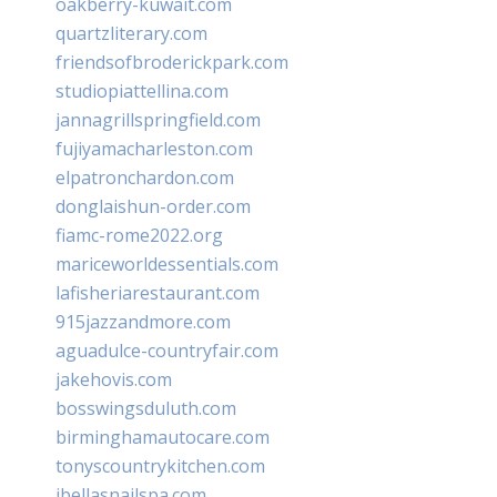
oakberry-kuwait.com
quartzliterary.com
friendsofbroderickpark.com
studiopiattellina.com
jannagrillspringfield.com
fujiyamacharleston.com
elpatronchardon.com
donglaishun-order.com
fiamc-rome2022.org
mariceworldessentials.com
lafisheriarestaurant.com
915jazzandmore.com
aguadulce-countryfair.com
jakehovis.com
bosswingsduluth.com
birminghamautocare.com
tonyscountrykitchen.com
jbellasnailspa.com