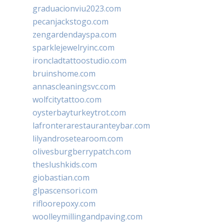
graduacionviu2023.com
pecanjackstogo.com
zengardendayspa.com
sparklejewelryinc.com
ironcladtattoostudio.com
bruinshome.com
annascleaningsvc.com
wolfcitytattoo.com
oysterbayturkeytrot.com
lafronterarestauranteybar.com
lilyandrosetearoom.com
olivesburgberrypatch.com
theslushkids.com
giobastian.com
glpascensori.com
rifloorepoxy.com
woolleymillingandpaving.com