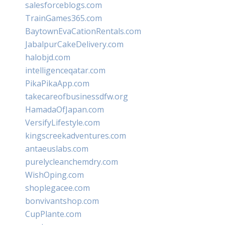
salesforceblogs.com
TrainGames365.com
BaytownEvaCationRentals.com
JabalpurCakeDelivery.com
halobjd.com
intelligenceqatar.com
PikaPikaApp.com
takecareofbusinessdfw.org
HamadaOfJapan.com
VersifyLifestyle.com
kingscreekadventures.com
antaeuslabs.com
purelycleanchemdry.com
WishOping.com
shoplegacee.com
bonvivantshop.com
CupPlante.com