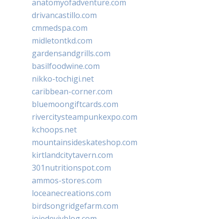
anatomyofadventure.com
drivancastillo.com
cmmedspa.com
midletontkd.com
gardensandgrills.com
basilfoodwine.com
nikko-tochigi.net
caribbean-corner.com
bluemoongiftcards.com
rivercitysteampunkexpo.com
kchoops.net
mountainsideskateshop.com
kirtlandcitytavern.com
301nutritionspot.com
ammos-stores.com
loceanecreations.com
birdsongridgefarm.com
joiedevivblog.com