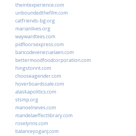
theintexperience.com
unboundedthefilm.com
catfriends-bg.org
marianlives.org
waywardtees.com
pidfloorsexpress.com
bancodevenezuelaen.com
bettermoodfoodcorporation.com
hingstonnt.com
chooseagender.com
hoverboardssale.com
alaskapolitics.com
stsmp.org
manoelneves.com
mandelaeffectlibrary.com
roselynns.com
balanceyoganj.com