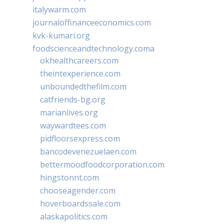
italywarm.com
journaloffinanceeconomics.com
kvk-kumari.org
foodscienceandtechnology.coma
okhealthcareers.com
theintexperience.com
unboundedthefilm.com
catfriends-bg.org
marianlives.org
waywardtees.com
pidfloorsexpress.com
bancodevenezuelaen.com
bettermoodfoodcorporation.com
hingstonnt.com
chooseagender.com
hoverboardssale.com
alaskapolitics.com