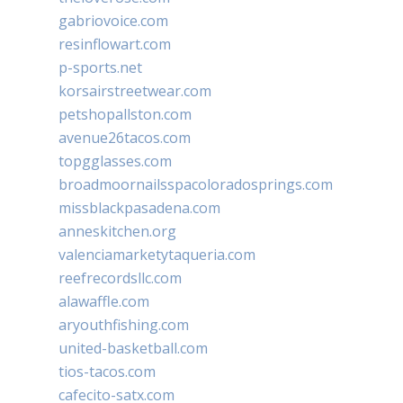
gabriovoice.com
resinflowart.com
p-sports.net
korsairstreetwear.com
petshopallston.com
avenue26tacos.com
topgglasses.com
broadmoornailsspacoloradosprings.com
missblackpasadena.com
anneskitchen.org
valenciamarketytaqueria.com
reefrecordsllc.com
alawaffle.com
aryouthfishing.com
united-basketball.com
tios-tacos.com
cafecito-satx.com