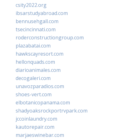
csity2022.org
ibsarstudyabroad.com
bennusehgall.com
tsecincinnati.com
roderconstructiongroup.com
plazabatai.com
hawkscayresort.com
hellonquads.com
diarioanimales.com
decogaleri.com
unavozparadios.com
shoes-vert.com
elbotanicopanama.com
shadyoaksrockportrvpark.com
jccoinlaundry.com
kautorepair.com
marjaeswinebar.com