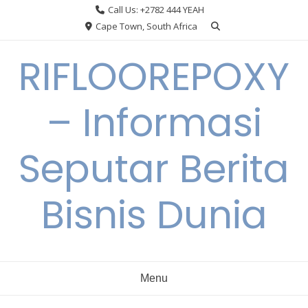
Skip
Call Us: +2782 444 YEAH
to
Cape Town, South Africa
content
RIFLOOREPOXY
– Informasi
Seputar Berita
Bisnis Dunia
Menu