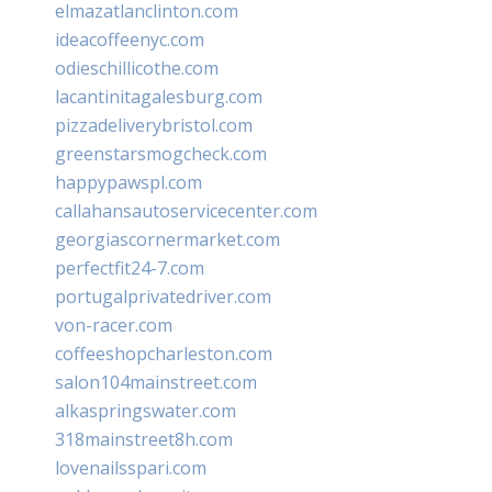
elmazatlanclinton.com
ideacoffeenyc.com
odieschillicothe.com
lacantinitagalesburg.com
pizzadeliverybristol.com
greenstarsmogcheck.com
happypawspl.com
callahansautoservicecenter.com
georgiascornermarket.com
perfectfit24-7.com
portugalprivatedriver.com
von-racer.com
coffeeshopcharleston.com
salon104mainstreet.com
alkaspringswater.com
318mainstreet8h.com
lovenailsspari.com