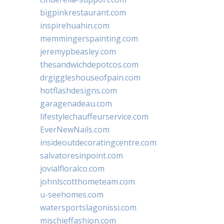
bigpinkrestaurant.com
inspirehuahin.com
memmingerspainting.com
jeremypbeasley.com
thesandwichdepotcos.com
drgiggleshouseofpain.com
hotflashdesigns.com
garagenadeau.com
lifestylechauffeurservice.com
EverNewNails.com
insideoutdecoratingcentre.com
salvatoresinpoint.com
jovialfloralco.com
johnlscotthometeam.com
u-seehomes.com
watersportslagonissi.com
mischieffashion.com