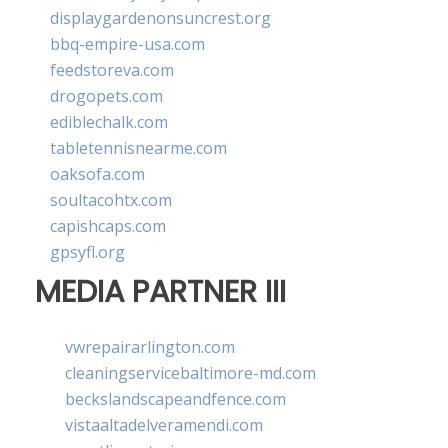
displaygardenonsuncrest.org
bbq-empire-usa.com
feedstoreva.com
drogopets.com
ediblechalk.com
tabletennisnearme.com
oaksofa.com
soultacohtx.com
capishcaps.com
gpsyfl.org
MEDIA PARTNER III
vwrepairarlington.com
cleaningservicebaltimore-md.com
beckslandscapeandfence.com
vistaaltadelveramendi.com