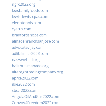
ngrc2022.org
leesfamilyfoods.com
lewis-lewis-cpas.com
eleontennis.com
cyetus.com
bradfordshops.com
almadenranchsanjose.com
advocatevijay.com
adlibilimler2023.com
naswwebed.org
balithut-manado.org
alteregotradingcompany.org
aprce2022.com
ibie2022.com
sbcc-2022.com
AngolaOilAndGas2022.com
Convoy4Freedom2022.com