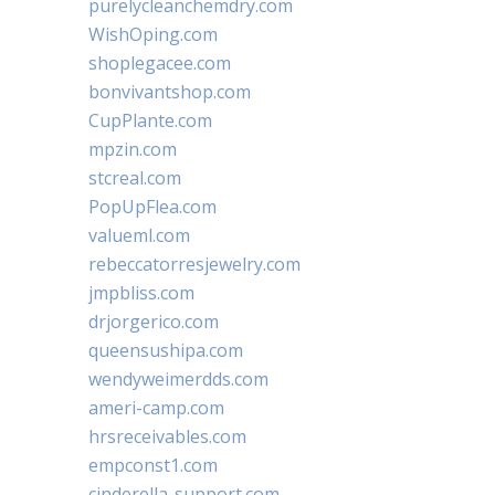
purelycleanchemdry.com
WishOping.com
shoplegacee.com
bonvivantshop.com
CupPlante.com
mpzin.com
stcreal.com
PopUpFlea.com
valueml.com
rebeccatorresjewelry.com
jmpbliss.com
drjorgerico.com
queensushipa.com
wendyweimerdds.com
ameri-camp.com
hrsreceivables.com
empconst1.com
cinderella-support.com