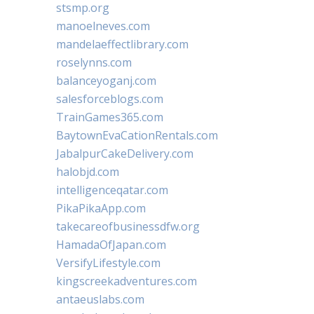
stsmp.org
manoelneves.com
mandelaeffectlibrary.com
roselynns.com
balanceyoganj.com
salesforceblogs.com
TrainGames365.com
BaytownEvaCationRentals.com
JabalpurCakeDelivery.com
halobjd.com
intelligenceqatar.com
PikaPikaApp.com
takecareofbusinessdfw.org
HamadaOfJapan.com
VersifyLifestyle.com
kingscreekadventures.com
antaeuslabs.com