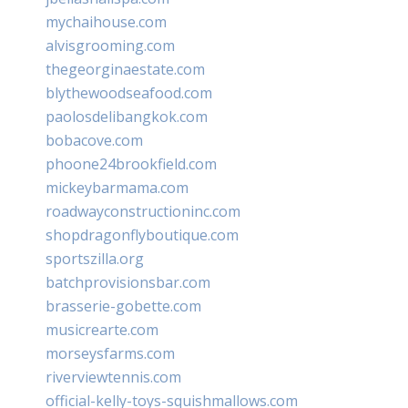
mychaihouse.com
alvisgrooming.com
thegeorginaestate.com
blythewoodseafood.com
paolosdelibangkok.com
bobacove.com
phoone24brookfield.com
mickeybarmama.com
roadwayconstructioninc.com
shopdragonflyboutique.com
sportszilla.org
batchprovisionsbar.com
brasserie-gobette.com
musicrearte.com
morseysfarms.com
riverviewtennis.com
official-kelly-toys-squishmallows.com