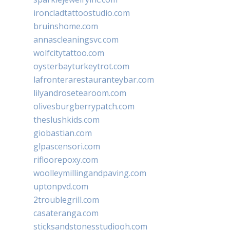
ironcladtattoostudio.com
bruinshome.com
annascleaningsvc.com
wolfcitytattoo.com
oysterbayturkeytrot.com
lafronterarestauranteybar.com
lilyandrosetearoom.com
olivesburgberrypatch.com
theslushkids.com
giobastian.com
glpascensori.com
rifloorepoxy.com
woolleymillingandpaving.com
uptonpvd.com
2troublegrill.com
casateranga.com
sticksandstonesstudiooh.com