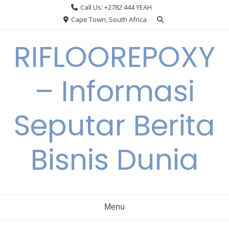
Skip
Call Us: +2782 444 YEAH
to
Cape Town, South Africa
content
RIFLOOREPOXY
– Informasi
Seputar Berita
Bisnis Dunia
Menu