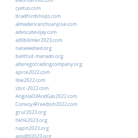
eleontennis.com
cyetus.com
bradfordshops.com
almadenranchsanjose.com
advocatevijay.com
adlibilimler2023.com
naswwebed.org
balithut-manado.org
alteregotradingcompany.org
aprce2022.com
ibie2022.com
sbcc-2022.com
AngolaOilAndGas2022.com
Convoy4Freedom2022.com
grur2023.org
hkhk2023.org
napm2023.org
apsdfd2023.org