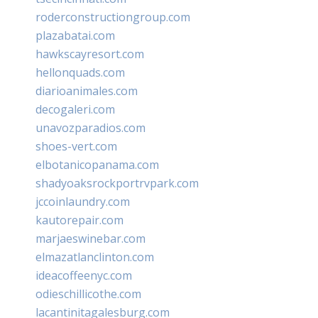
roderconstructiongroup.com
plazabatai.com
hawkscayresort.com
hellonquads.com
diarioanimales.com
decogaleri.com
unavozparadios.com
shoes-vert.com
elbotanicopanama.com
shadyoaksrockportrvpark.com
jccoinlaundry.com
kautorepair.com
marjaeswinebar.com
elmazatlanclinton.com
ideacoffeenyc.com
odieschillicothe.com
lacantinitagalesburg.com