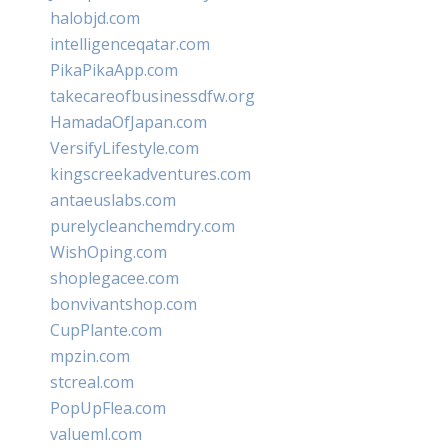
halobjd.com
intelligenceqatar.com
PikaPikaApp.com
takecareofbusinessdfw.org
HamadaOfJapan.com
VersifyLifestyle.com
kingscreekadventures.com
antaeuslabs.com
purelycleanchemdry.com
WishOping.com
shoplegacee.com
bonvivantshop.com
CupPlante.com
mpzin.com
stcreal.com
PopUpFlea.com
valueml.com