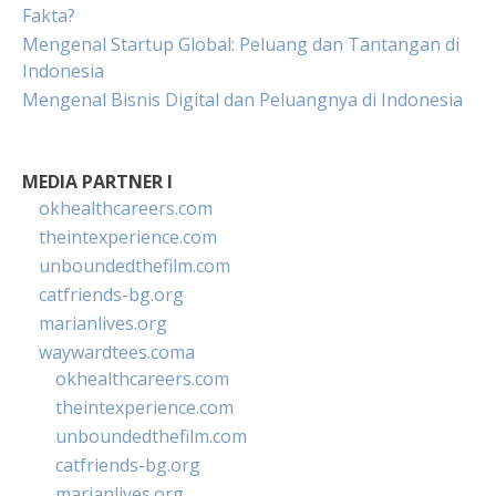
Fakta?
Mengenal Startup Global: Peluang dan Tantangan di
Indonesia
Mengenal Bisnis Digital dan Peluangnya di Indonesia
MEDIA PARTNER I
okhealthcareers.com
theintexperience.com
unboundedthefilm.com
catfriends-bg.org
marianlives.org
waywardtees.coma
okhealthcareers.com
theintexperience.com
unboundedthefilm.com
catfriends-bg.org
marianlives.org