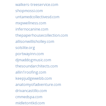
walkers-treeservice.com
shopmossi.com
untamedcollectivesd.com
mxpwellness.com
infernocanine.com
thepaperhousecollection.com
allisonwillisholley.com
solslite.org
portwayinn.com
djmaddogmusic.com
thesoundarchitects.com
allin1roofing.com
keepjudgewebb.com
anatomyofadventure.com
drivancastillo.com
cmmedspa.com
midletontkd.com