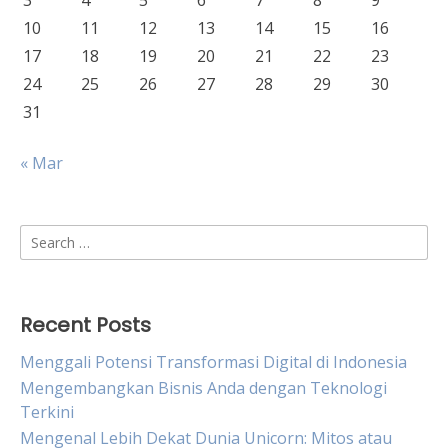
3
4
5
6
7
8
9
10
11
12
13
14
15
16
17
18
19
20
21
22
23
24
25
26
27
28
29
30
31
« Mar
Search
for:
Recent Posts
Menggali Potensi Transformasi Digital di Indonesia
Mengembangkan Bisnis Anda dengan Teknologi
Terkini
Mengenal Lebih Dekat Dunia Unicorn: Mitos atau