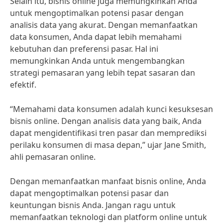
Selain itu, bisnis online juga memungkinkan Anda
untuk mengoptimalkan potensi pasar dengan
analisis data yang akurat. Dengan memanfaatkan
data konsumen, Anda dapat lebih memahami
kebutuhan dan preferensi pasar. Hal ini
memungkinkan Anda untuk mengembangkan
strategi pemasaran yang lebih tepat sasaran dan
efektif.
“Memahami data konsumen adalah kunci kesuksesan
bisnis online. Dengan analisis data yang baik, Anda
dapat mengidentifikasi tren pasar dan memprediksi
perilaku konsumen di masa depan,” ujar Jane Smith,
ahli pemasaran online.
Dengan memanfaatkan manfaat bisnis online, Anda
dapat mengoptimalkan potensi pasar dan
keuntungan bisnis Anda. Jangan ragu untuk
memanfaatkan teknologi dan platform online untuk