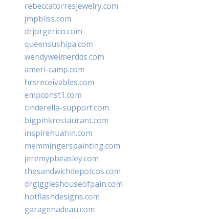
rebeccatorresjewelry.com
jmpbliss.com
drjorgerico.com
queensushipa.com
wendyweimerdds.com
ameri-camp.com
hrsreceivables.com
empconst1.com
cinderella-support.com
bigpinkrestaurant.com
inspirehuahin.com
memmingerspainting.com
jeremypbeasley.com
thesandwichdepotcos.com
drgiggleshouseofpain.com
hotflashdesigns.com
garagenadeau.com