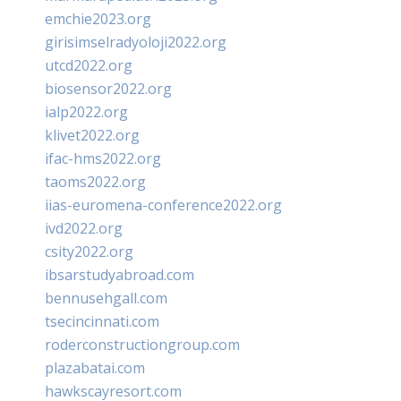
emchie2023.org
girisimselradyoloji2022.org
utcd2022.org
biosensor2022.org
ialp2022.org
klivet2022.org
ifac-hms2022.org
taoms2022.org
iias-euromena-conference2022.org
ivd2022.org
csity2022.org
ibsarstudyabroad.com
bennusehgall.com
tsecincinnati.com
roderconstructiongroup.com
plazabatai.com
hawkscayresort.com