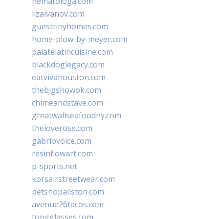
hematologa.com
lizaivanov.com
guesttinyhomes.com
home-plow-by-meyer.com
palatelatincuisine.com
blackdoglegacy.com
eatvivahouston.com
thebigshowok.com
chimeandstave.com
greatwallseafoodny.com
theloverose.com
gabriovoice.com
resinflowart.com
p-sports.net
korsairstreetwear.com
petshopallston.com
avenue26tacos.com
topgglasses.com