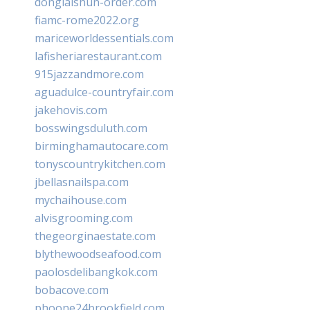
donglaishun-order.com
fiamc-rome2022.org
mariceworldessentials.com
lafisheriarestaurant.com
915jazzandmore.com
aguadulce-countryfair.com
jakehovis.com
bosswingsduluth.com
birminghamautocare.com
tonyscountrykitchen.com
jbellasnailspa.com
mychaihouse.com
alvisgrooming.com
thegeorginaestate.com
blythewoodseafood.com
paolosdelibangkok.com
bobacove.com
phoone24brookfield.com