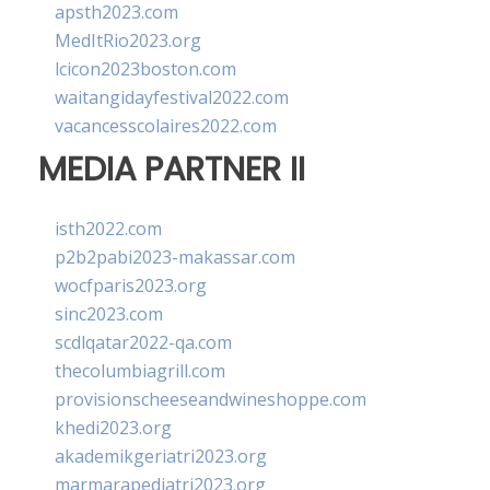
apsth2023.com
MedItRio2023.org
lcicon2023boston.com
waitangidayfestival2022.com
vacancesscolaires2022.com
MEDIA PARTNER II
isth2022.com
p2b2pabi2023-makassar.com
wocfparis2023.org
sinc2023.com
scdlqatar2022-qa.com
thecolumbiagrill.com
provisionscheeseandwineshoppe.com
khedi2023.org
akademikgeriatri2023.org
marmarapediatri2023.org