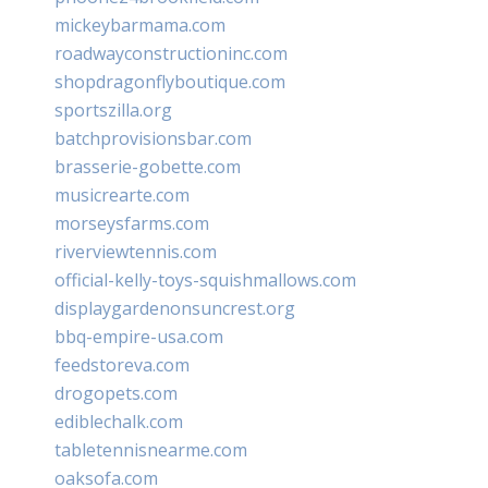
mickeybarmama.com
roadwayconstructioninc.com
shopdragonflyboutique.com
sportszilla.org
batchprovisionsbar.com
brasserie-gobette.com
musicrearte.com
morseysfarms.com
riverviewtennis.com
official-kelly-toys-squishmallows.com
displaygardenonsuncrest.org
bbq-empire-usa.com
feedstoreva.com
drogopets.com
ediblechalk.com
tabletennisnearme.com
oaksofa.com