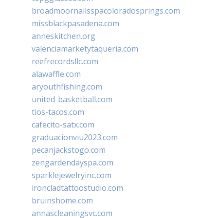
broadmoornailsspacoloradosprings.com
missblackpasadena.com
anneskitchen.org
valenciamarketytaqueria.com
reefrecordsllc.com
alawaffle.com
aryouthfishing.com
united-basketball.com
tios-tacos.com
cafecito-satx.com
graduacionviu2023.com
pecanjackstogo.com
zengardendayspa.com
sparklejewelryinc.com
ironcladtattoostudio.com
bruinshome.com
annascleaningsvc.com