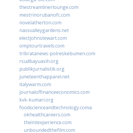
thestreamlinerlounge.com
mestrinorubanofc.com
novelatherton.com
nassvalleygardens.net
electjohnstewart.com
omptourtravels.com
tribratanews-polreskebumen.com
rsudbayuasih.org
publikjurnalistik.org
juneteenthapparel.net
italywarm.com
journaloffinanceeconomics.com
kvk-kumari.org
foodscienceandtechnology.coma
okhealthcareers.com
theintexperience.com
unboundedthefilm.com