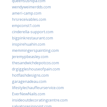
queensushipa.com
wendyweimerdds.com
ameri-camp.com
hrsreceivables.com
empconst1.com
cinderella-support.com
bigpinkrestaurant.com
inspirehuahin.com
memmingerspainting.com
jeremypbeasley.com
thesandwichdepotcos.com
drgiggleshouseofpain.com
hotflashdesigns.com
garagenadeau.com
lifestylechauffeurservice.com
EverNewNails.com
insideoutdecoratingcentre.com
salvatoresinpoint.com