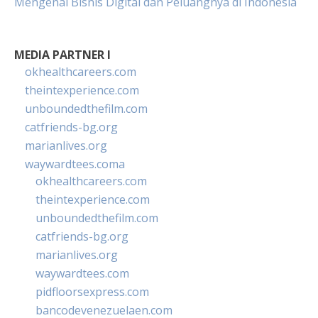
Mengenal Bisnis Digital dan Peluangnya di Indonesia
MEDIA PARTNER I
okhealthcareers.com
theintexperience.com
unboundedthefilm.com
catfriends-bg.org
marianlives.org
waywardtees.coma
okhealthcareers.com
theintexperience.com
unboundedthefilm.com
catfriends-bg.org
marianlives.org
waywardtees.com
pidfloorsexpress.com
bancodevenezuelaen.com