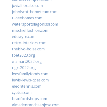
jovialfloralco.com
johnlscotthometeam.com
u-seehomes.com
watersportslagonissi.com
mischieffashion.com
eduwyre.com
retro-interiors.com
theblvd-boise.com
fpet2023.org
e-smart2022.org
ngrc2022.org
leesfamilyfoods.com
lewis-lewis-cpas.com
eleontennis.com
cyetus.com
bradfordshops.com
almadenranchsanjose.com