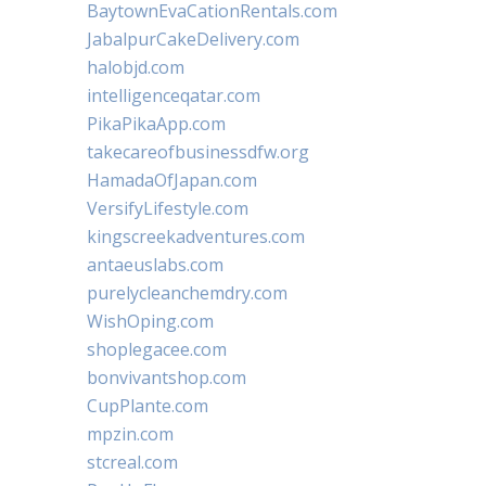
BaytownEvaCationRentals.com
JabalpurCakeDelivery.com
halobjd.com
intelligenceqatar.com
PikaPikaApp.com
takecareofbusinessdfw.org
HamadaOfJapan.com
VersifyLifestyle.com
kingscreekadventures.com
antaeuslabs.com
purelycleanchemdry.com
WishOping.com
shoplegacee.com
bonvivantshop.com
CupPlante.com
mpzin.com
stcreal.com