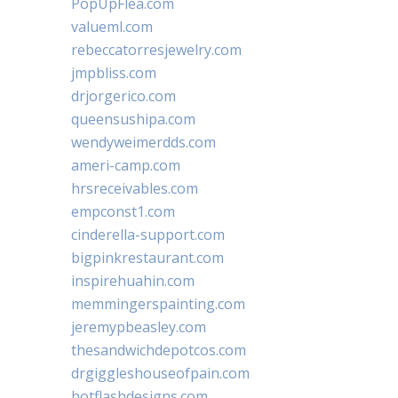
PopUpFlea.com
valueml.com
rebeccatorresjewelry.com
jmpbliss.com
drjorgerico.com
queensushipa.com
wendyweimerdds.com
ameri-camp.com
hrsreceivables.com
empconst1.com
cinderella-support.com
bigpinkrestaurant.com
inspirehuahin.com
memmingerspainting.com
jeremypbeasley.com
thesandwichdepotcos.com
drgiggleshouseofpain.com
hotflashdesigns.com