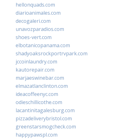
hellonquads.com
diarioanimales.com
decogaleri.com
unavozparadios.com
shoes-vert.com
elbotanicopanama.com
shadyoaksrockportrvpark.com
jccoinlaundry.com
kautorepair.com
marjaeswinebar.com
elmazatlanclinton.com
ideacoffeenyc.com
odieschillicothe.com
lacantinitagalesburg.com
pizzadeliverybristol.com
greenstarsmogcheck.com
happypawspl.com