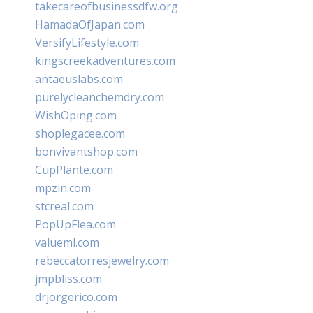
takecareofbusinessdfw.org
HamadaOfJapan.com
VersifyLifestyle.com
kingscreekadventures.com
antaeuslabs.com
purelycleanchemdry.com
WishOping.com
shoplegacee.com
bonvivantshop.com
CupPlante.com
mpzin.com
stcreal.com
PopUpFlea.com
valueml.com
rebeccatorresjewelry.com
jmpbliss.com
drjorgerico.com