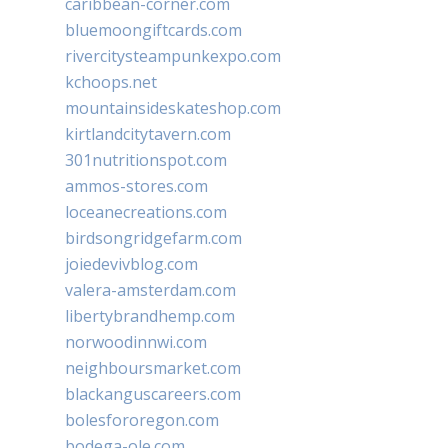
caribbean-corner.com
bluemoongiftcards.com
rivercitysteampunkexpo.com
kchoops.net
mountainsideskateshop.com
kirtlandcitytavern.com
301nutritionspot.com
ammos-stores.com
loceanecreations.com
birdsongridgefarm.com
joiedevivblog.com
valera-amsterdam.com
libertybrandhemp.com
norwoodinnwi.com
neighboursmarket.com
blackanguscareers.com
bolesfororegon.com
bodega-ole.com