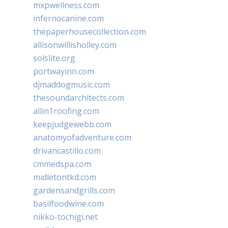
mxpwellness.com
infernocanine.com
thepaperhousecollection.com
allisonwillisholley.com
solslite.org
portwayinn.com
djmaddogmusic.com
thesoundarchitects.com
allin1roofing.com
keepjudgewebb.com
anatomyofadventure.com
drivancastillo.com
cmmedspa.com
midletontkd.com
gardensandgrills.com
basilfoodwine.com
nikko-tochigi.net