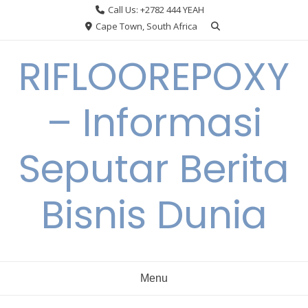
Skip
Call Us: +2782 444 YEAH
to
Cape Town, South Africa
content
RIFLOOREPOXY
– Informasi
Seputar Berita
Bisnis Dunia
Menu