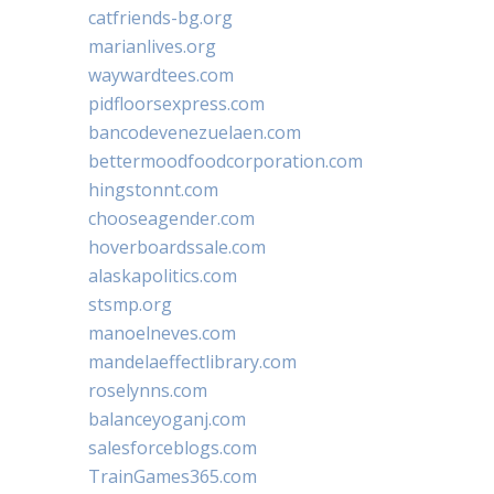
catfriends-bg.org
marianlives.org
waywardtees.com
pidfloorsexpress.com
bancodevenezuelaen.com
bettermoodfoodcorporation.com
hingstonnt.com
chooseagender.com
hoverboardssale.com
alaskapolitics.com
stsmp.org
manoelneves.com
mandelaeffectlibrary.com
roselynns.com
balanceyoganj.com
salesforceblogs.com
TrainGames365.com