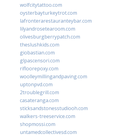
wolfcitytattoo.com
oysterbayturkeytrot.com
lafronterarestauranteybar.com
lilyandrosetearoom.com
olivesburgberrypatch.com
theslushkids.com
giobastian.com
glpascensori.com
rifloorepoxy.com
woolleymillingandpaving.com
uptonpvd.com
2troublegrill.com
casateranga.com
sticksandstonesstudiooh.com
walkers-treeservice.com
shopmossi.com
untamedcollectivesd.com