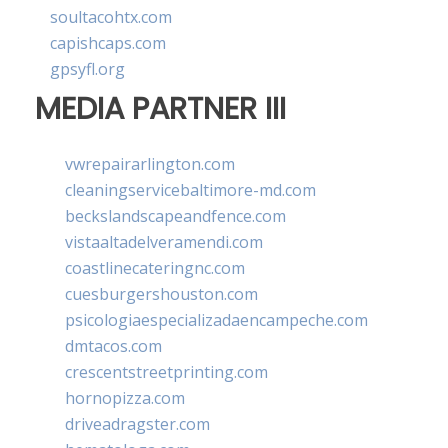
soultacohtx.com
capishcaps.com
gpsyfl.org
MEDIA PARTNER III
vwrepairarlington.com
cleaningservicebaltimore-md.com
beckslandscapeandfence.com
vistaaltadelveramendi.com
coastlinecateringnc.com
cuesburgershouston.com
psicologiaespecializadaencampeche.com
dmtacos.com
crescentstreetprinting.com
hornopizza.com
driveadragster.com