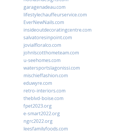
garagenadeau.com
lifestylechauffeurservice.com
EverNewNails.com
insideoutdecoratingcentre.com
salvatoresinpoint.com
jovialfloralco.com
johnlscotthometeam.com
u-seehomes.com
watersportslagonissi.com
mischieffashion.com
eduwyre.com
retro-interiors.com
theblvd-boise.com
fpet2023.org
e-smart2022.org
ngrc2022.org
leesfamilyfoods.com