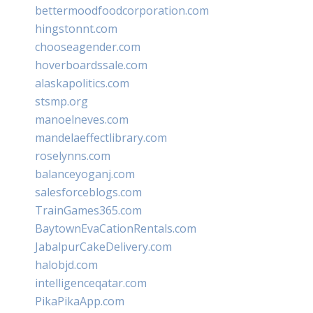
bettermoodfoodcorporation.com
hingstonnt.com
chooseagender.com
hoverboardssale.com
alaskapolitics.com
stsmp.org
manoelneves.com
mandelaeffectlibrary.com
roselynns.com
balanceyoganj.com
salesforceblogs.com
TrainGames365.com
BaytownEvaCationRentals.com
JabalpurCakeDelivery.com
halobjd.com
intelligenceqatar.com
PikaPikaApp.com