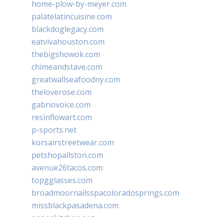
home-plow-by-meyer.com
palatelatincuisine.com
blackdoglegacy.com
eatvivahouston.com
thebigshowok.com
chimeandstave.com
greatwallseafoodny.com
theloverose.com
gabriovoice.com
resinflowart.com
p-sports.net
korsairstreetwear.com
petshopallston.com
avenue26tacos.com
topgglasses.com
broadmoornailsspacoloradosprings.com
missblackpasadena.com