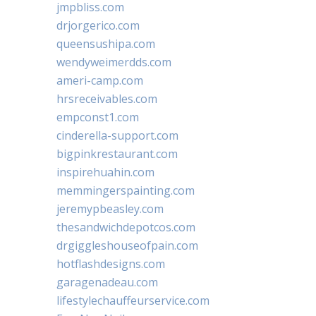
jmpbliss.com
drjorgerico.com
queensushipa.com
wendyweimerdds.com
ameri-camp.com
hrsreceivables.com
empconst1.com
cinderella-support.com
bigpinkrestaurant.com
inspirehuahin.com
memmingerspainting.com
jeremypbeasley.com
thesandwichdepotcos.com
drgiggleshouseofpain.com
hotflashdesigns.com
garagenadeau.com
lifestylechauffeurservice.com