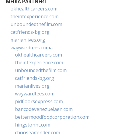
MEDIA PARTNER I
okhealthcareers.com
theintexperience.com
unboundedthefilm.com
catfriends-bg.org
marianlives.org
waywardtees.coma
okhealthcareers.com
theintexperience.com
unboundedthefilm.com
catfriends-bg.org
marianlives.org
waywardtees.com
pidfloorsexpress.com
bancodevenezuelaen.com
bettermoodfoodcorporation.com
hingstonnt.com
chooseagender.com