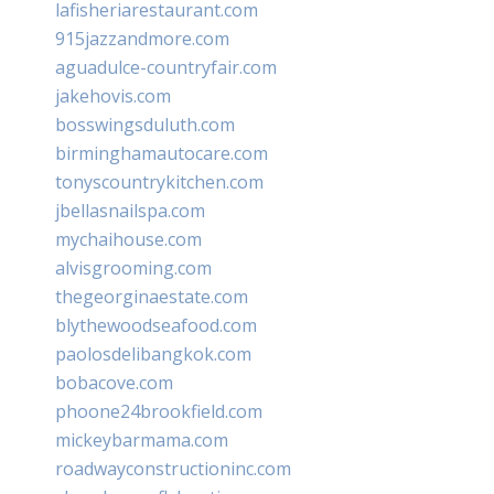
lafisheriarestaurant.com
915jazzandmore.com
aguadulce-countryfair.com
jakehovis.com
bosswingsduluth.com
birminghamautocare.com
tonyscountrykitchen.com
jbellasnailspa.com
mychaihouse.com
alvisgrooming.com
thegeorginaestate.com
blythewoodseafood.com
paolosdelibangkok.com
bobacove.com
phoone24brookfield.com
mickeybarmama.com
roadwayconstructioninc.com