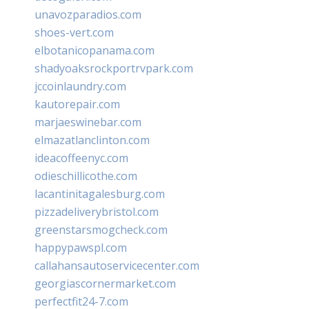
unavozparadios.com
shoes-vert.com
elbotanicopanama.com
shadyoaksrockportrvpark.com
jccoinlaundry.com
kautorepair.com
marjaeswinebar.com
elmazatlanclinton.com
ideacoffeenyc.com
odieschillicothe.com
lacantinitagalesburg.com
pizzadeliverybristol.com
greenstarsmogcheck.com
happypawspl.com
callahansautoservicecenter.com
georgiascornermarket.com
perfectfit24-7.com