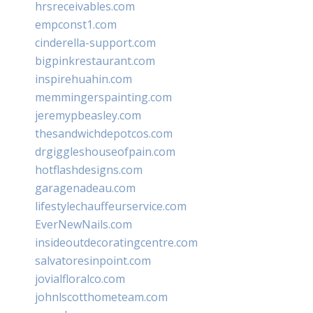
hrsreceivables.com
empconst1.com
cinderella-support.com
bigpinkrestaurant.com
inspirehuahin.com
memmingerspainting.com
jeremypbeasley.com
thesandwichdepotcos.com
drgiggleshouseofpain.com
hotflashdesigns.com
garagenadeau.com
lifestylechauffeurservice.com
EverNewNails.com
insideoutdecoratingcentre.com
salvatoresinpoint.com
jovialfloralco.com
johnlscotthometeam.com