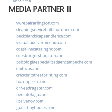
MEDIA PARTNER III
vwrepairarlington.com
cleaningservicebaltimore-md.com
beckslandscapeandfence.com
vistaaltadelveramendi.com
coastlinecateringnc.com
cuesburgershouston.com
psicologiaespecializadaencampeche.com
dmtacos.com
crescentstreetprinting.com
hornopizza.com
driveadragster.com
hematologa.com
lizaivanov.com
guesttinyhomes.com