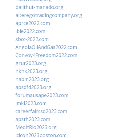
balithut-manado.org
alteregotradingcompany.org
aprce2022.com
ibie2022.com
sbcc-2022.com
AngolaOilAndGas2022.com
Convoy4Freedom2022.com
grur2023.org
hkhk2023.org
napm2023.org
apsdfd2023.org
forumausape2023.com
imkl2023.com
careerfaircsd2023.com
apsth2023.com
MedItRio2023.org
lcicon2023boston.com