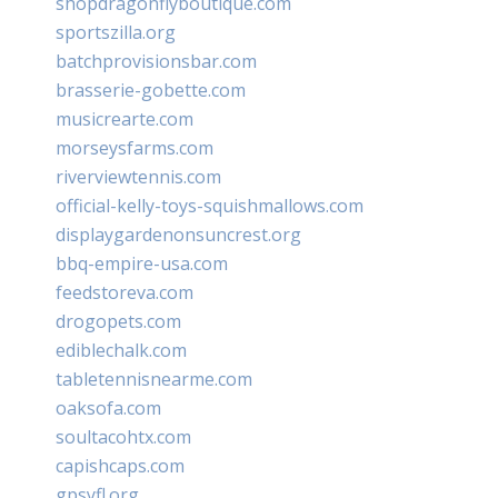
shopdragonflyboutique.com
sportszilla.org
batchprovisionsbar.com
brasserie-gobette.com
musicrearte.com
morseysfarms.com
riverviewtennis.com
official-kelly-toys-squishmallows.com
displaygardenonsuncrest.org
bbq-empire-usa.com
feedstoreva.com
drogopets.com
ediblechalk.com
tabletennisnearme.com
oaksofa.com
soultacohtx.com
capishcaps.com
gpsyfl.org