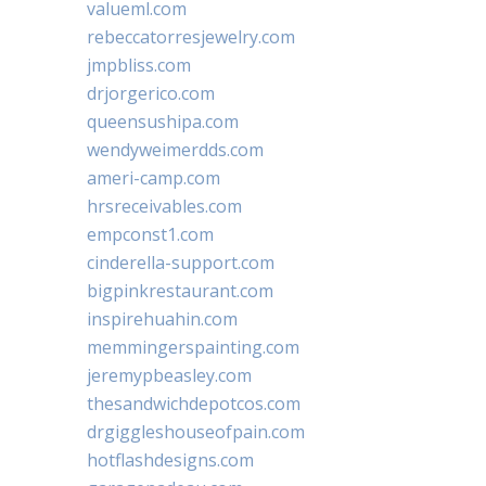
valueml.com
rebeccatorresjewelry.com
jmpbliss.com
drjorgerico.com
queensushipa.com
wendyweimerdds.com
ameri-camp.com
hrsreceivables.com
empconst1.com
cinderella-support.com
bigpinkrestaurant.com
inspirehuahin.com
memmingerspainting.com
jeremypbeasley.com
thesandwichdepotcos.com
drgiggleshouseofpain.com
hotflashdesigns.com