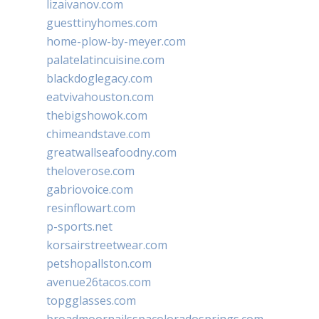
lizaivanov.com
guesttinyhomes.com
home-plow-by-meyer.com
palatelatincuisine.com
blackdoglegacy.com
eatvivahouston.com
thebigshowok.com
chimeandstave.com
greatwallseafoodny.com
theloverose.com
gabriovoice.com
resinflowart.com
p-sports.net
korsairstreetwear.com
petshopallston.com
avenue26tacos.com
topgglasses.com
broadmoornailsspacoloradosprings.com