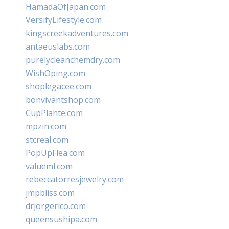
HamadaOfJapan.com
VersifyLifestyle.com
kingscreekadventures.com
antaeuslabs.com
purelycleanchemdry.com
WishOping.com
shoplegacee.com
bonvivantshop.com
CupPlante.com
mpzin.com
stcreal.com
PopUpFlea.com
valueml.com
rebeccatorresjewelry.com
jmpbliss.com
drjorgerico.com
queensushipa.com