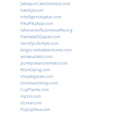
JabalpurCakeDelivery.com
halobjd.com
intelligenceqatar.com
PikaPikaApp.com
takecareofbusinessdfw.org
HamadaOfJapan.com
VersifyLifestyle.com
kingscreekadventures.com
antaeuslabs.com
purelycleanchemdry.com
WishOping.com
shoplegacee.com
bonvivantshop.com
CupPlante.com
mpzin.com
stcreal.com
PopUpFlea.com