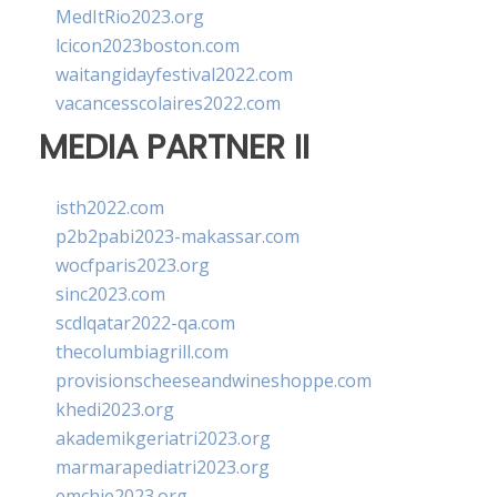
MedItRio2023.org
lcicon2023boston.com
waitangidayfestival2022.com
vacancesscolaires2022.com
MEDIA PARTNER II
isth2022.com
p2b2pabi2023-makassar.com
wocfparis2023.org
sinc2023.com
scdlqatar2022-qa.com
thecolumbiagrill.com
provisionscheeseandwineshoppe.com
khedi2023.org
akademikgeriatri2023.org
marmarapediatri2023.org
emchie2023.org