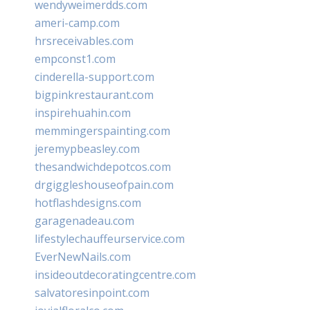
wendyweimerdds.com
ameri-camp.com
hrsreceivables.com
empconst1.com
cinderella-support.com
bigpinkrestaurant.com
inspirehuahin.com
memmingerspainting.com
jeremypbeasley.com
thesandwichdepotcos.com
drgiggleshouseofpain.com
hotflashdesigns.com
garagenadeau.com
lifestylechauffeurservice.com
EverNewNails.com
insideoutdecoratingcentre.com
salvatoresinpoint.com