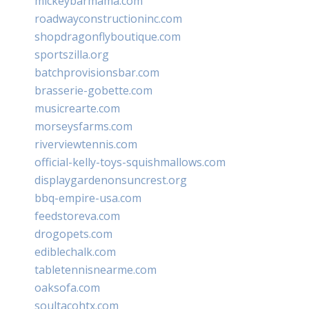
mickeybarmama.com
roadwayconstructioninc.com
shopdragonflyboutique.com
sportszilla.org
batchprovisionsbar.com
brasserie-gobette.com
musicrearte.com
morseysfarms.com
riverviewtennis.com
official-kelly-toys-squishmallows.com
displaygardenonsuncrest.org
bbq-empire-usa.com
feedstoreva.com
drogopets.com
ediblechalk.com
tabletennisnearme.com
oaksofa.com
soultacohtx.com