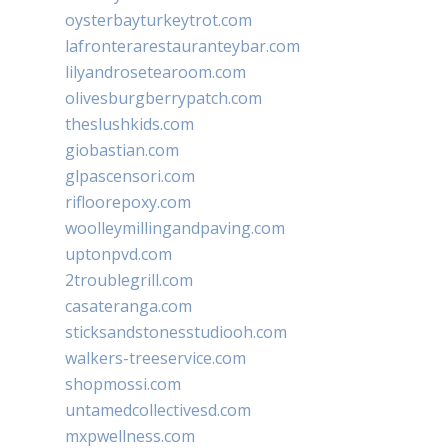
oysterbayturkeytrot.com
lafronterarestauranteybar.com
lilyandrosetearoom.com
olivesburgberrypatch.com
theslushkids.com
giobastian.com
glpascensori.com
rifloorepoxy.com
woolleymillingandpaving.com
uptonpvd.com
2troublegrill.com
casateranga.com
sticksandstonesstudiooh.com
walkers-treeservice.com
shopmossi.com
untamedcollectivesd.com
mxpwellness.com