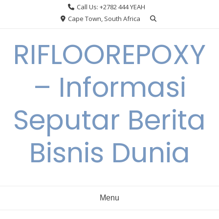
Skip
Call Us: +2782 444 YEAH
to
Cape Town, South Africa
content
RIFLOOREPOXY
– Informasi
Seputar Berita
Bisnis Dunia
Menu