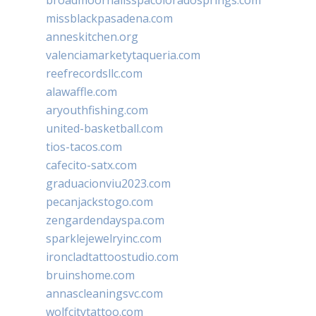
missblackpasadena.com
anneskitchen.org
valenciamarketytaqueria.com
reefrecordsllc.com
alawaffle.com
aryouthfishing.com
united-basketball.com
tios-tacos.com
cafecito-satx.com
graduacionviu2023.com
pecanjackstogo.com
zengardendayspa.com
sparklejewelryinc.com
ironcladtattoostudio.com
bruinshome.com
annascleaningsvc.com
wolfcitytattoo.com