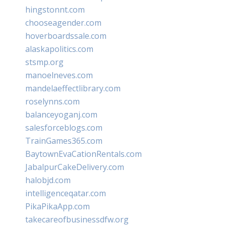
hingstonnt.com
chooseagender.com
hoverboardssale.com
alaskapolitics.com
stsmp.org
manoelneves.com
mandelaeffectlibrary.com
roselynns.com
balanceyoganj.com
salesforceblogs.com
TrainGames365.com
BaytownEvaCationRentals.com
JabalpurCakeDelivery.com
halobjd.com
intelligenceqatar.com
PikaPikaApp.com
takecareofbusinessdfw.org