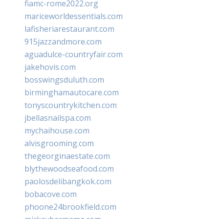
fiamc-rome2022.org
mariceworldessentials.com
lafisheriarestaurant.com
915jazzandmore.com
aguadulce-countryfair.com
jakehovis.com
bosswingsduluth.com
birminghamautocare.com
tonyscountrykitchen.com
jbellasnailspa.com
mychaihouse.com
alvisgrooming.com
thegeorginaestate.com
blythewoodseafood.com
paolosdelibangkok.com
bobacove.com
phoone24brookfield.com