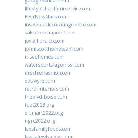
garagenadeau.com
lifestylechauffeurservice.com
EverNewNails.com
insideoutdecoratingcentre.com
salvatoresinpoint.com
jovialfloralco.com
johnlscotthometeam.com
u-seehomes.com
watersportslagonissi.com
mischieffashion.com
eduwyre.com
retro-interiors.com
theblvd-boise.com
fpet2023.org
e-smart2022.org
ngrc2022.org
leesfamilyfoods.com
lewis-lewis-cpas.com