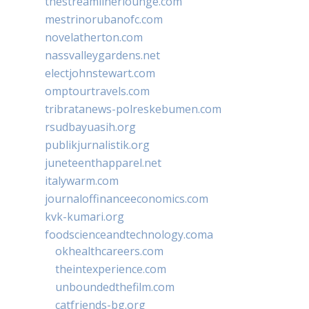
thestreamlinerlounge.com
mestrinorubanofc.com
novelatherton.com
nassvalleygardens.net
electjohnstewart.com
omptourtravels.com
tribratanews-polreskebumen.com
rsudbayuasih.org
publikjurnalistik.org
juneteenthapparel.net
italywarm.com
journaloffinanceeconomics.com
kvk-kumari.org
foodscienceandtechnology.coma
okhealthcareers.com
theintexperience.com
unboundedthefilm.com
catfriends-bg.org