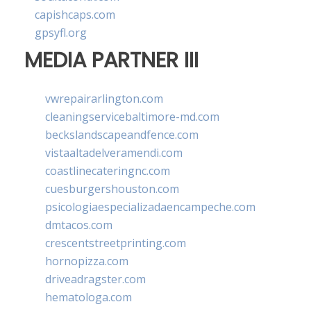
capishcaps.com
gpsyfl.org
MEDIA PARTNER III
vwrepairarlington.com
cleaningservicebaltimore-md.com
beckslandscapeandfence.com
vistaaltadelveramendi.com
coastlinecateringnc.com
cuesburgershouston.com
psicologiaespecializadaencampeche.com
dmtacos.com
crescentstreetprinting.com
hornopizza.com
driveadragster.com
hematologa.com