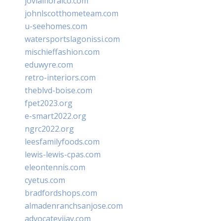
jovialfloralco.com
johnlscotthometeam.com
u-seehomes.com
watersportslagonissi.com
mischieffashion.com
eduwyre.com
retro-interiors.com
theblvd-boise.com
fpet2023.org
e-smart2022.org
ngrc2022.org
leesfamilyfoods.com
lewis-lewis-cpas.com
eleontennis.com
cyetus.com
bradfordshops.com
almadenranchsanjose.com
advocatevijay.com