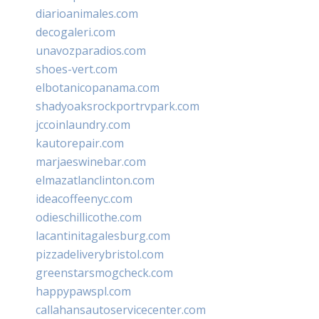
diarioanimales.com
decogaleri.com
unavozparadios.com
shoes-vert.com
elbotanicopanama.com
shadyoaksrockportrvpark.com
jccoinlaundry.com
kautorepair.com
marjaeswinebar.com
elmazatlanclinton.com
ideacoffeenyc.com
odieschillicothe.com
lacantinitagalesburg.com
pizzadeliverybristol.com
greenstarsmogcheck.com
happypawspl.com
callahansautoservicecenter.com