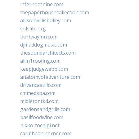
infernocanine.com
thepaperhousecollection.com
allisonwillisholley.com
solslite.org
portwayinn.com
djmaddogmusic.com
thesoundarchitects.com
allin1roofing.com
keepjudgewebb.com
anatomyofadventure.com
drivancastillo.com
cmmedspa.com
midletontkd.com
gardensandgrills.com
basilfoodwine.com
nikko-tochigi.net
caribbean-corner.com