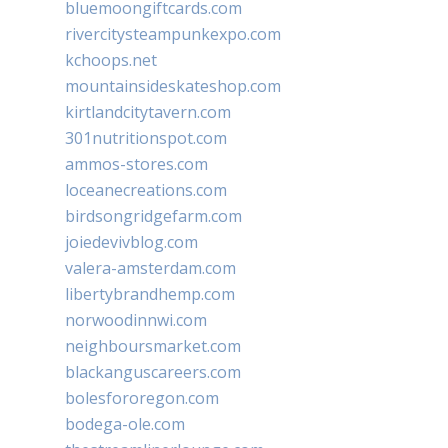
bluemoongiftcards.com
rivercitysteampunkexpo.com
kchoops.net
mountainsideskateshop.com
kirtlandcitytavern.com
301nutritionspot.com
ammos-stores.com
loceanecreations.com
birdsongridgefarm.com
joiedevivblog.com
valera-amsterdam.com
libertybrandhemp.com
norwoodinnwi.com
neighboursmarket.com
blackanguscareers.com
bolesfororegon.com
bodega-ole.com