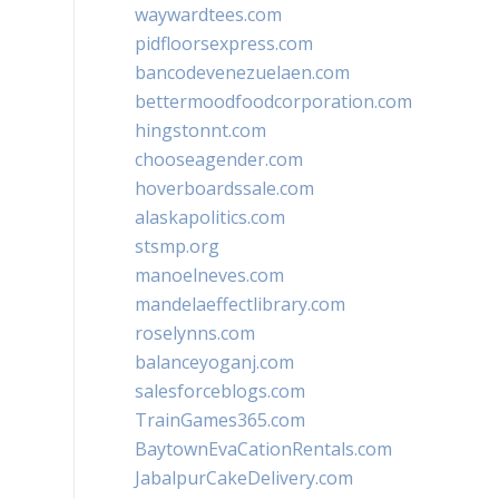
waywardtees.com
pidfloorsexpress.com
bancodevenezuelaen.com
bettermoodfoodcorporation.com
hingstonnt.com
chooseagender.com
hoverboardssale.com
alaskapolitics.com
stsmp.org
manoelneves.com
mandelaeffectlibrary.com
roselynns.com
balanceyoganj.com
salesforceblogs.com
TrainGames365.com
BaytownEvaCationRentals.com
JabalpurCakeDelivery.com