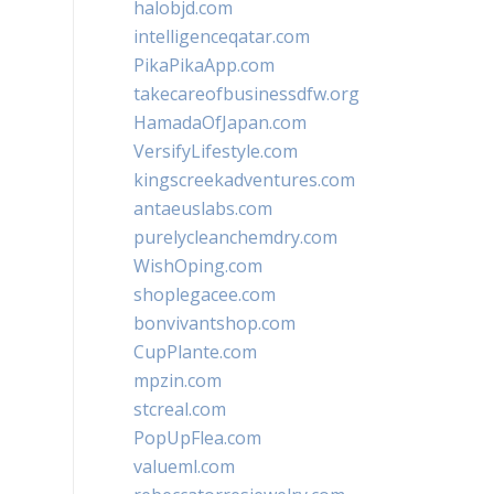
halobjd.com
intelligenceqatar.com
PikaPikaApp.com
takecareofbusinessdfw.org
HamadaOfJapan.com
VersifyLifestyle.com
kingscreekadventures.com
antaeuslabs.com
purelycleanchemdry.com
WishOping.com
shoplegacee.com
bonvivantshop.com
CupPlante.com
mpzin.com
stcreal.com
PopUpFlea.com
valueml.com