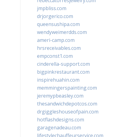
rebeccatorresjewelry.com
jmpbliss.com
drjorgerico.com
queensushipa.com
wendyweimerdds.com
ameri-camp.com
hrsreceivables.com
empconst1.com
cinderella-support.com
bigpinkrestaurant.com
inspirehuahin.com
memmingerspainting.com
jeremypbeasley.com
thesandwichdepotcos.com
drgiggleshouseofpain.com
hotflashdesigns.com
garagenadeau.com
lifestylechauffeurservice.com