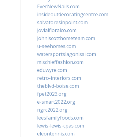
EverNewNails.com
insideoutdecoratingcentre.com
salvatoresinpoint.com
jovialfloralco.com
johnlscotthometeam.com
u-seehomes.com
watersportslagonissi.com
mischieffashion.com
eduwyre.com
retro-interiors.com
theblvd-boise.com
fpet2023.org
e-smart2022.org
ngrc2022.org
leesfamilyfoods.com
lewis-lewis-cpas.com
eleontennis.com