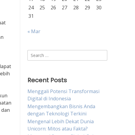
24
25
26
27
28
29
30
31
uat
« Mar
an
Search
for:
dapat
lebih
Recent Posts
Menggali Potensi Transformasi
akun
Digital di Indonesia
uatan
Mengembangkan Bisnis Anda
s dan
dengan Teknologi Terkini
Mengenal Lebih Dekat Dunia
Unicorn: Mitos atau Fakta?