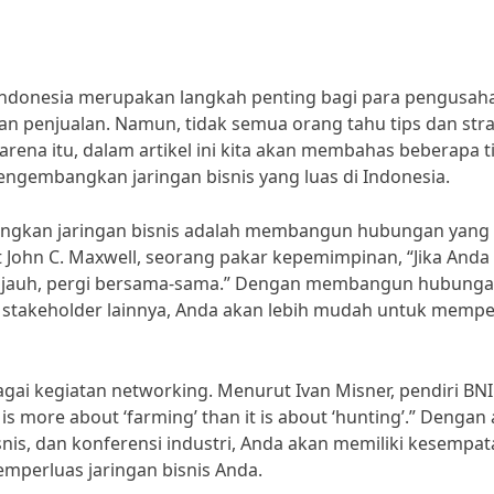
Indonesia merupakan langkah penting bagi para pengusah
n penjualan. Namun, tidak semua orang tahu tips dan stra
arena itu, dalam artikel ini kita akan membahas beberapa t
engembangkan jaringan bisnis yang luas di Indonesia.
angkan jaringan bisnis adalah membangun hubungan yang 
ohn C. Maxwell, seorang pakar kepemimpinan, “Jika Anda 
pergi jauh, pergi bersama-sama.” Dengan membangun hubung
n stakeholder lainnya, Anda akan lebih mudah untuk mempe
bagai kegiatan networking. Menurut Ivan Misner, pendiri BNI
s more about ‘farming’ than it is about ‘hunting’.” Dengan 
nis, dan konferensi industri, Anda akan memiliki kesempa
perluas jaringan bisnis Anda.