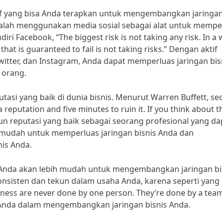
ektif yang bisa Anda terapkan untuk mengembangkan jaringa
 adalah menggunakan media sosial sebagai alat untuk mempe
ri Facebook, “The biggest risk is not taking any risk. In a 
 that is guaranteed to fail is not taking risks.” Dengan aktif
witter, dan Instagram, Anda dapat memperluas jaringan bis
 orang.
tasi yang baik di dunia bisnis. Menurut Warren Buffett, s
 reputation and five minutes to ruin it. If you think about t
un reputasi yang baik sebagai seorang profesional yang da
h mudah untuk memperluas jaringan bisnis Anda dan
is Anda.
, Anda akan lebih mudah untuk mengembangkan jaringan bi
 konsisten dan tekun dalam usaha Anda, karena seperti yang
siness are never done by one person. They’re done by a tea
k Anda dalam mengembangkan jaringan bisnis Anda.