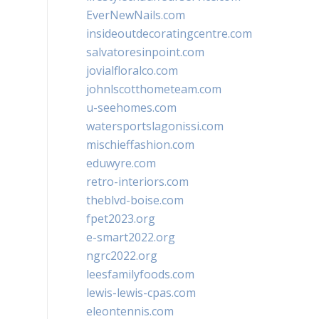
EverNewNails.com
insideoutdecoratingcentre.com
salvatoresinpoint.com
jovialfloralco.com
johnlscotthometeam.com
u-seehomes.com
watersportslagonissi.com
mischieffashion.com
eduwyre.com
retro-interiors.com
theblvd-boise.com
fpet2023.org
e-smart2022.org
ngrc2022.org
leesfamilyfoods.com
lewis-lewis-cpas.com
eleontennis.com