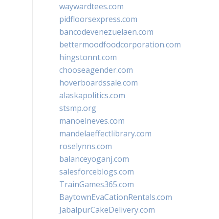
waywardtees.com
pidfloorsexpress.com
bancodevenezuelaen.com
bettermoodfoodcorporation.com
hingstonnt.com
chooseagender.com
hoverboardssale.com
alaskapolitics.com
stsmp.org
manoelneves.com
mandelaeffectlibrary.com
roselynns.com
balanceyoganj.com
salesforceblogs.com
TrainGames365.com
BaytownEvaCationRentals.com
JabalpurCakeDelivery.com