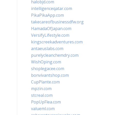
halobjd.com
intelligenceqatar.com
PikaPikaApp.com
takecareofbusinessdfw.org
HamadaOfJapan.com
VersifyLifestyle.com
kingscreekadventures.com
antaeuslabs.com
purelycleanchemdry.com
WishOping.com
shoplegacee.com
bonvivantshop.com
CupPlante.com
mpzin.com
stcreal.com
PopUpFlea.com
valueml.com