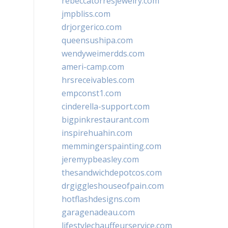
rebeccatorresjewelry.com
jmpbliss.com
drjorgerico.com
queensushipa.com
wendyweimerdds.com
ameri-camp.com
hrsreceivables.com
empconst1.com
cinderella-support.com
bigpinkrestaurant.com
inspirehuahin.com
memmingerspainting.com
jeremypbeasley.com
thesandwichdepotcos.com
drgiggleshouseofpain.com
hotflashdesigns.com
garagenadeau.com
lifestylechauffeurservice.com