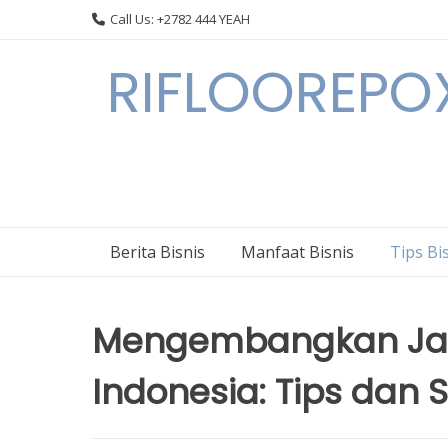
Skip
Call Us: +2782 444 YEAH
to
content
RIFLOOREPOX
Berita Bisnis
Manfaat Bisnis
Tips Bi
Mengembangkan Jari
Indonesia: Tips dan St