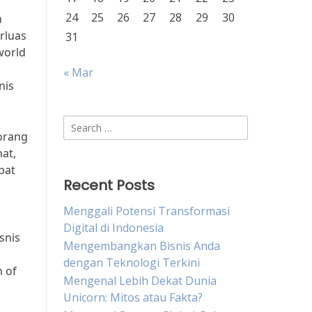
24
25
26
27
28
29
30
n
rluas
31
world
« Mar
nis
Search
eorang
for:
hat,
pat
Recent Posts
Menggali Potensi Transformasi
Digital di Indonesia
snis
Mengembangkan Bisnis Anda
dengan Teknologi Terkini
m of
Mengenal Lebih Dekat Dunia
Unicorn: Mitos atau Fakta?