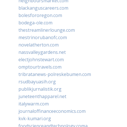
neighboursmarket.com
blackanguscareers.com
bolesfororegon.com
bodega-ole.com
thestreamlinerlounge.com
mestrinorubanofc.com
novelatherton.com
nassvalleygardens.net
electjohnstewart.com
omptourtravels.com
tribratanews-polreskebumen.com
rsudbayuasih.org
publikjurnalistik.org
juneteenthapparel.net
italywarm.com
journaloffinanceeconomics.com
kvk-kumari.org
foodscienceandtechnology.coma