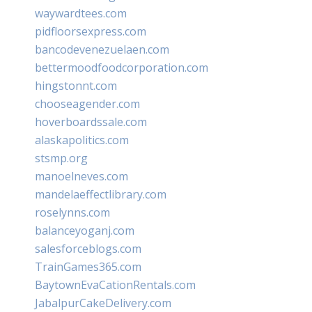
waywardtees.com
pidfloorsexpress.com
bancodevenezuelaen.com
bettermoodfoodcorporation.com
hingstonnt.com
chooseagender.com
hoverboardssale.com
alaskapolitics.com
stsmp.org
manoelneves.com
mandelaeffectlibrary.com
roselynns.com
balanceyoganj.com
salesforceblogs.com
TrainGames365.com
BaytownEvaCationRentals.com
JabalpurCakeDelivery.com