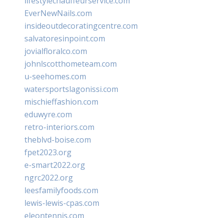
lifestylechauffeurservice.com
EverNewNails.com
insideoutdecoratingcentre.com
salvatoresinpoint.com
jovialfloralco.com
johnlscotthometeam.com
u-seehomes.com
watersportslagonissi.com
mischieffashion.com
eduwyre.com
retro-interiors.com
theblvd-boise.com
fpet2023.org
e-smart2022.org
ngrc2022.org
leesfamilyfoods.com
lewis-lewis-cpas.com
eleontennis.com