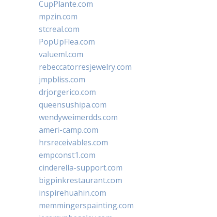
CupPlante.com
mpzin.com
stcreal.com
PopUpFlea.com
valueml.com
rebeccatorresjewelry.com
jmpbliss.com
drjorgerico.com
queensushipa.com
wendyweimerdds.com
ameri-camp.com
hrsreceivables.com
empconst1.com
cinderella-support.com
bigpinkrestaurant.com
inspirehuahin.com
memmingerspainting.com