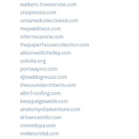
walkers-treeservice.com
shopmossi.com
untamedcollectivesd.com
mxpwellness.com
infernocanine.com
thepaperhousecollection.com
allisonwillisholley.com
solslite.org
portwayinn.com
djmaddogmusic.com
thesoundarchitects.com
allin1roofing.com
keepjudgewebb.com
anatomyofadventure.com
drivancastillo.com
cmmedspa.com
midletontkd.com