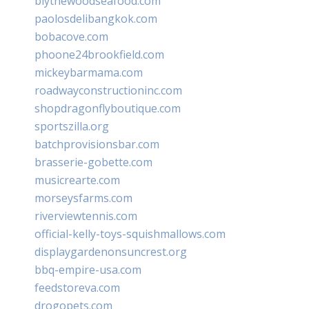
blythewoodseafood.com
paolosdelibangkok.com
bobacove.com
phoone24brookfield.com
mickeybarmama.com
roadwayconstructioninc.com
shopdragonflyboutique.com
sportszilla.org
batchprovisionsbar.com
brasserie-gobette.com
musicrearte.com
morseysfarms.com
riverviewtennis.com
official-kelly-toys-squishmallows.com
displaygardenonsuncrest.org
bbq-empire-usa.com
feedstoreva.com
drogopets.com