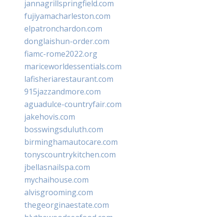
jannagrillspringfield.com
fujiyamacharleston.com
elpatronchardon.com
donglaishun-order.com
fiamc-rome2022.org
mariceworldessentials.com
lafisheriarestaurant.com
915jazzandmore.com
aguadulce-countryfair.com
jakehovis.com
bosswingsduluth.com
birminghamautocare.com
tonyscountrykitchen.com
jbellasnailspa.com
mychaihouse.com
alvisgrooming.com
thegeorginaestate.com