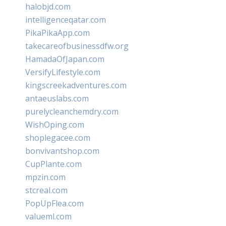
halobjd.com
intelligenceqatar.com
PikaPikaApp.com
takecareofbusinessdfw.org
HamadaOfJapan.com
VersifyLifestyle.com
kingscreekadventures.com
antaeuslabs.com
purelycleanchemdry.com
WishOping.com
shoplegacee.com
bonvivantshop.com
CupPlante.com
mpzin.com
stcreal.com
PopUpFlea.com
valueml.com