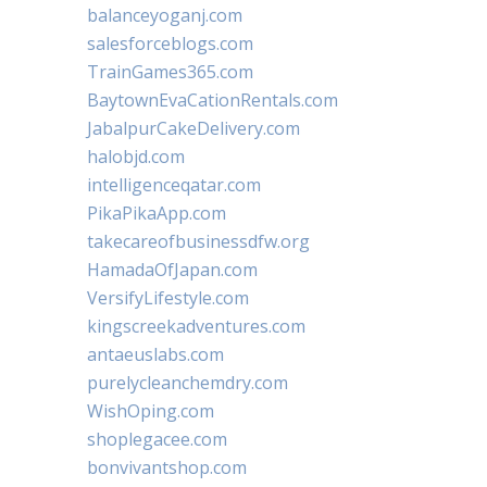
balanceyoganj.com
salesforceblogs.com
TrainGames365.com
BaytownEvaCationRentals.com
JabalpurCakeDelivery.com
halobjd.com
intelligenceqatar.com
PikaPikaApp.com
takecareofbusinessdfw.org
HamadaOfJapan.com
VersifyLifestyle.com
kingscreekadventures.com
antaeuslabs.com
purelycleanchemdry.com
WishOping.com
shoplegacee.com
bonvivantshop.com