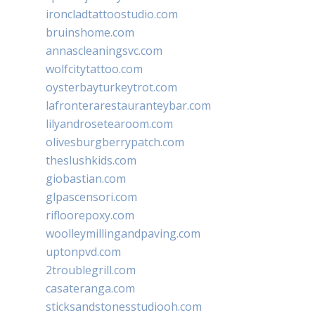
ironcladtattoostudio.com
bruinshome.com
annascleaningsvc.com
wolfcitytattoo.com
oysterbayturkeytrot.com
lafronterarestauranteybar.com
lilyandrosetearoom.com
olivesburgberrypatch.com
theslushkids.com
giobastian.com
glpascensori.com
rifloorepoxy.com
woolleymillingandpaving.com
uptonpvd.com
2troublegrill.com
casateranga.com
sticksandstonesstudiooh.com