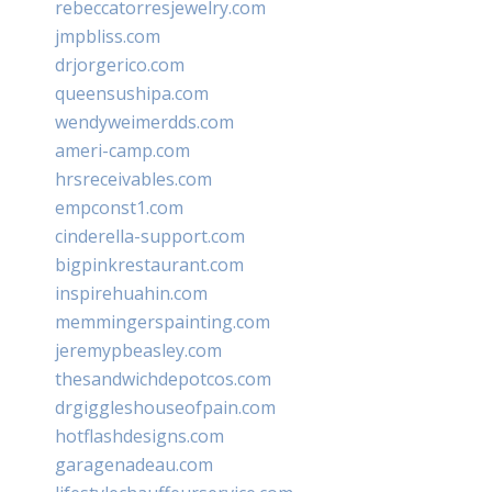
rebeccatorresjewelry.com
jmpbliss.com
drjorgerico.com
queensushipa.com
wendyweimerdds.com
ameri-camp.com
hrsreceivables.com
empconst1.com
cinderella-support.com
bigpinkrestaurant.com
inspirehuahin.com
memmingerspainting.com
jeremypbeasley.com
thesandwichdepotcos.com
drgiggleshouseofpain.com
hotflashdesigns.com
garagenadeau.com