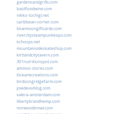
gardensandgrills.com
basilfoodwine.com
nikko-tochigi.net
caribbean-corner.com
bluemoongiftcards.com
rivercitysteampunkexpo.com
kchoops.net
mountainsideskateshop.com
kirtlandcitytavern.com
301nutritionspot.com
ammos-stores.com
loceanecreations.com
birdsongridgefarm.com
joiedevivblog.com
valera-amsterdam.com
libertybrandhemp.com
norwoodinnwi.com