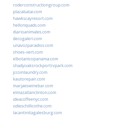
roderconstructiongroup.com
plazabatai.com
hawkscayresort.com
hellonquads.com
diarioanimales.com
decogaleri.com
unavozparadios.com
shoes-vert.com
elbotanicopanama.com
shadyoaksrockportrvpark.com
jccoinlaundry.com
kautorepair.com
marjaeswinebar.com
elmazatlanclinton.com
ideacoffeenyc.com
odieschillicothe.com
lacantinitagalesburg.com