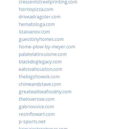
crescentstreetprinting.com
hornopizza.com
driveadragster.com
hematologa.com
lizaivanov.com
guesttinyhomes.com
home-plow-by-meyer.com
palatelatincuisine.com
blackdoglegacy.com
eatvivahouston.com
thebigshowok.com
chimeandstave.com
greatwallseafoodny.com
theloverose.com
gabriovoice.com
resinflowart.com
p-sports.net
korsairstreetwear.com