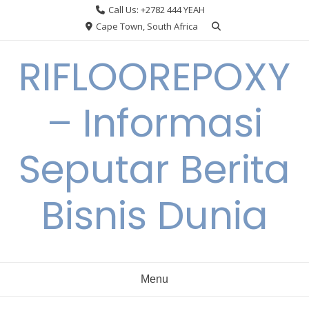
Skip
Call Us: +2782 444 YEAH
to
Cape Town, South Africa
content
RIFLOOREPOXY
– Informasi
Seputar Berita
Bisnis Dunia
Menu