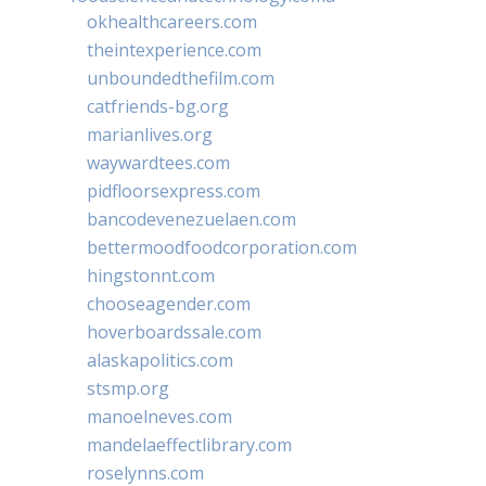
okhealthcareers.com
theintexperience.com
unboundedthefilm.com
catfriends-bg.org
marianlives.org
waywardtees.com
pidfloorsexpress.com
bancodevenezuelaen.com
bettermoodfoodcorporation.com
hingstonnt.com
chooseagender.com
hoverboardssale.com
alaskapolitics.com
stsmp.org
manoelneves.com
mandelaeffectlibrary.com
roselynns.com