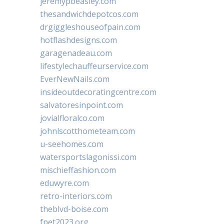
jeremypbeasley.com
thesandwichdepotcos.com
drgiggleshouseofpain.com
hotflashdesigns.com
garagenadeau.com
lifestylechauffeurservice.com
EverNewNails.com
insideoutdecoratingcentre.com
salvatoresinpoint.com
jovialfloralco.com
johnlscotthometeam.com
u-seehomes.com
watersportslagonissi.com
mischieffashion.com
eduwyre.com
retro-interiors.com
theblvd-boise.com
fpet2023.org