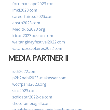
forumausape2023.com
imkl2023.com
careerfaircsd2023.com
apsth2023.com
MedItRio2023.org
lcicon2023boston.com
waitangidayfestival2022.com
vacancesscolaires2022.com
MEDIA PARTNER II
isth2022.com
p2b2pabi2023-makassar.com
wocfparis2023.org
sinc2023.com
scdlqatar2022-qa.com
thecolumbiagrill.com
provisionscheeseandwineshoppe.com