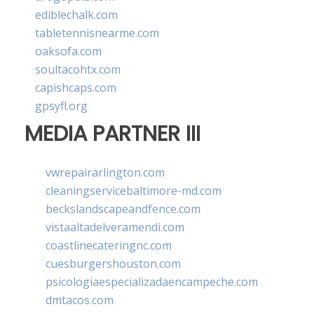
ediblechalk.com
tabletennisnearme.com
oaksofa.com
soultacohtx.com
capishcaps.com
gpsyfl.org
MEDIA PARTNER III
vwrepairarlington.com
cleaningservicebaltimore-md.com
beckslandscapeandfence.com
vistaaltadelveramendi.com
coastlinecateringnc.com
cuesburgershouston.com
psicologiaespecializadaencampeche.com
dmtacos.com