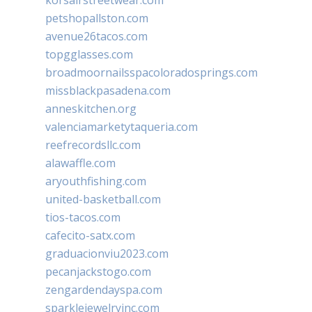
petshopallston.com
avenue26tacos.com
topgglasses.com
broadmoornailsspacoloradosprings.com
missblackpasadena.com
anneskitchen.org
valenciamarketytaqueria.com
reefrecordsllc.com
alawaffle.com
aryouthfishing.com
united-basketball.com
tios-tacos.com
cafecito-satx.com
graduacionviu2023.com
pecanjackstogo.com
zengardendayspa.com
sparklejewelryinc.com