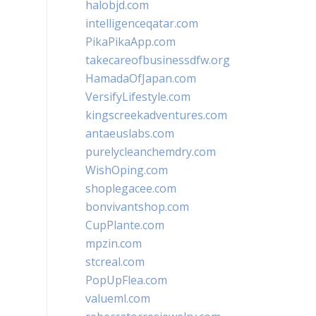
halobjd.com
intelligenceqatar.com
PikaPikaApp.com
takecareofbusinessdfw.org
HamadaOfJapan.com
VersifyLifestyle.com
kingscreekadventures.com
antaeuslabs.com
purelycleanchemdry.com
WishOping.com
shoplegacee.com
bonvivantshop.com
CupPlante.com
mpzin.com
stcreal.com
PopUpFlea.com
valueml.com