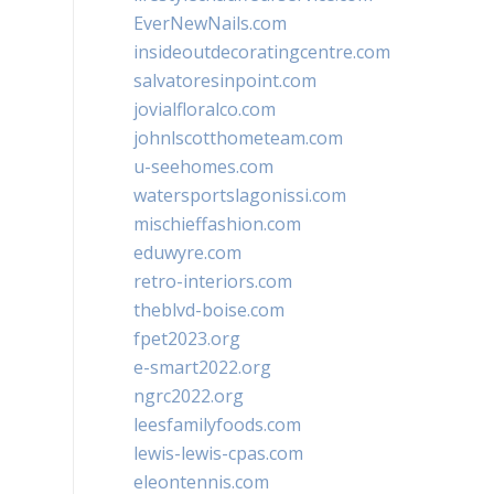
EverNewNails.com
insideoutdecoratingcentre.com
salvatoresinpoint.com
jovialfloralco.com
johnlscotthometeam.com
u-seehomes.com
watersportslagonissi.com
mischieffashion.com
eduwyre.com
retro-interiors.com
theblvd-boise.com
fpet2023.org
e-smart2022.org
ngrc2022.org
leesfamilyfoods.com
lewis-lewis-cpas.com
eleontennis.com