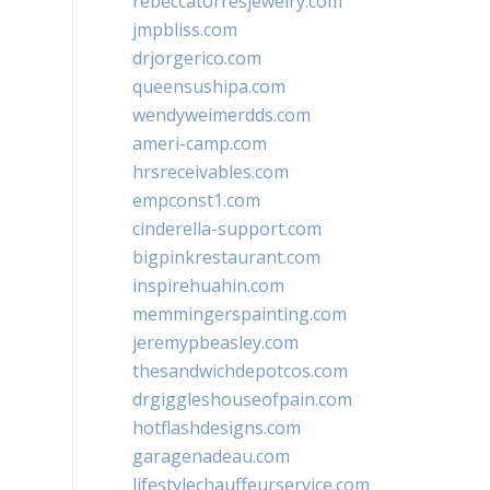
rebeccatorresjewelry.com
jmpbliss.com
drjorgerico.com
queensushipa.com
wendyweimerdds.com
ameri-camp.com
hrsreceivables.com
empconst1.com
cinderella-support.com
bigpinkrestaurant.com
inspirehuahin.com
memmingerspainting.com
jeremypbeasley.com
thesandwichdepotcos.com
drgiggleshouseofpain.com
hotflashdesigns.com
garagenadeau.com
lifestylechauffeurservice.com