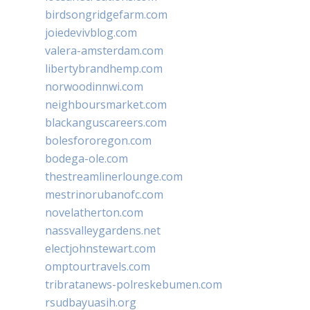
birdsongridgefarm.com
joiedevivblog.com
valera-amsterdam.com
libertybrandhemp.com
norwoodinnwi.com
neighboursmarket.com
blackanguscareers.com
bolesfororegon.com
bodega-ole.com
thestreamlinerlounge.com
mestrinorubanofc.com
novelatherton.com
nassvalleygardens.net
electjohnstewart.com
omptourtravels.com
tribratanews-polreskebumen.com
rsudbayuasih.org