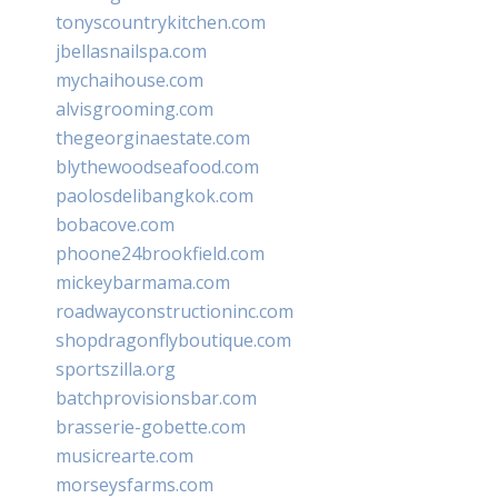
tonyscountrykitchen.com
jbellasnailspa.com
mychaihouse.com
alvisgrooming.com
thegeorginaestate.com
blythewoodseafood.com
paolosdelibangkok.com
bobacove.com
phoone24brookfield.com
mickeybarmama.com
roadwayconstructioninc.com
shopdragonflyboutique.com
sportszilla.org
batchprovisionsbar.com
brasserie-gobette.com
musicrearte.com
morseysfarms.com