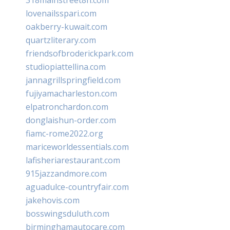
318mainstreet8h.com
lovenailsspari.com
oakberry-kuwait.com
quartzliterary.com
friendsofbroderickpark.com
studiopiattellina.com
jannagrillspringfield.com
fujiyamacharleston.com
elpatronchardon.com
donglaishun-order.com
fiamc-rome2022.org
mariceworldessentials.com
lafisheriarestaurant.com
915jazzandmore.com
aguadulce-countryfair.com
jakehovis.com
bosswingsduluth.com
birminghamautocare.com