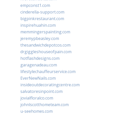
empconst1.com
cinderella-support.com
bigpinkrestaurant.com
inspirehuahin.com
memmingerspainting.com
jeremypbeasley.com
thesandwichdepotcos.com
drgiggleshouseofpain.com
hotflashdesigns.com
garagenadeau.com
lifestylechauffeurservice.com
EverNewNails.com
insideoutdecoratingcentre.com
salvatoresinpoint.com
jovialfloralco.com
johnlscotthometeam.com
u-seehomes.com