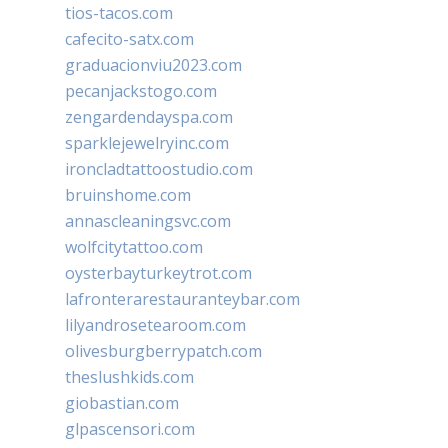
tios-tacos.com
cafecito-satx.com
graduacionviu2023.com
pecanjackstogo.com
zengardendayspa.com
sparklejewelryinc.com
ironcladtattoostudio.com
bruinshome.com
annascleaningsvc.com
wolfcitytattoo.com
oysterbayturkeytrot.com
lafronterarestauranteybar.com
lilyandrosetearoom.com
olivesburgberrypatch.com
theslushkids.com
giobastian.com
glpascensori.com