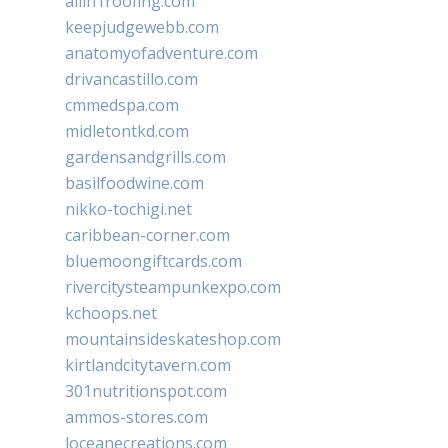
allin1roofing.com
keepjudgewebb.com
anatomyofadventure.com
drivancastillo.com
cmmedspa.com
midletontkd.com
gardensandgrills.com
basilfoodwine.com
nikko-tochigi.net
caribbean-corner.com
bluemoongiftcards.com
rivercitysteampunkexpo.com
kchoops.net
mountainsideskateshop.com
kirtlandcitytavern.com
301nutritionspot.com
ammos-stores.com
loceanecreations.com