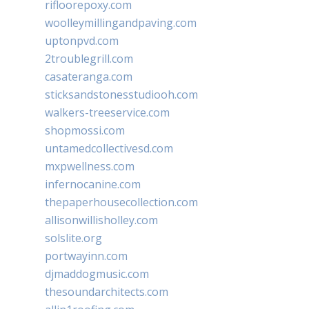
rifloorepoxy.com
woolleymillingandpaving.com
uptonpvd.com
2troublegrill.com
casateranga.com
sticksandstonesstudiooh.com
walkers-treeservice.com
shopmossi.com
untamedcollectivesd.com
mxpwellness.com
infernocanine.com
thepaperhousecollection.com
allisonwillisholley.com
solslite.org
portwayinn.com
djmaddogmusic.com
thesoundarchitects.com