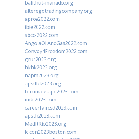
balithut-manado.org
alteregotradingcompany.org
aprce2022.com
ibie2022.com
sbcc-2022.com
AngolaOilAndGas2022.com
Convoy4Freedom2022.com
grur2023.org
hkhk2023.org
napm2023.org
apsdfd2023.org
forumausape2023.com
imkl2023.com
careerfaircsd2023.com
apsth2023.com
MedItRio2023.org
lcicon2023boston.com