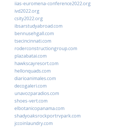
iias-euromena-conference2022.org
ivd2022.org
csity2022.org
ibsarstudyabroad.com
bennusehgall.com
tsecincinnati.com
roderconstructiongroup.com
plazabatai.com
hawkscayresort.com
hellonquads.com
diarioanimales.com
decogaleri.com
unavozparadios.com
shoes-vert.com
elbotanicopanama.com
shadyoaksrockportrvpark.com
jccoinlaundry.com