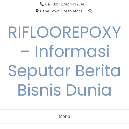
Skip
Call Us: +2782 444 YEAH
to
Cape Town, South Africa
content
RIFLOOREPOXY
– Informasi
Seputar Berita
Bisnis Dunia
Menu