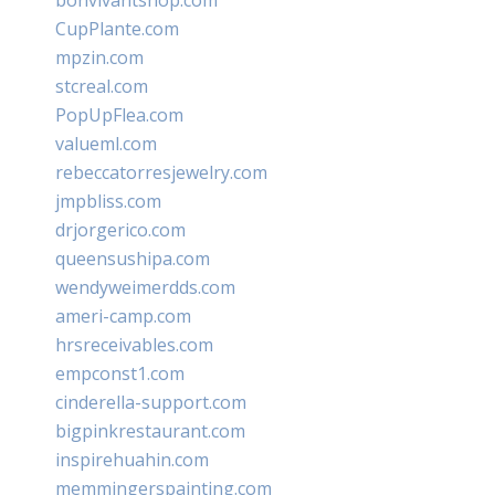
bonvivantshop.com
CupPlante.com
mpzin.com
stcreal.com
PopUpFlea.com
valueml.com
rebeccatorresjewelry.com
jmpbliss.com
drjorgerico.com
queensushipa.com
wendyweimerdds.com
ameri-camp.com
hrsreceivables.com
empconst1.com
cinderella-support.com
bigpinkrestaurant.com
inspirehuahin.com
memmingerspainting.com