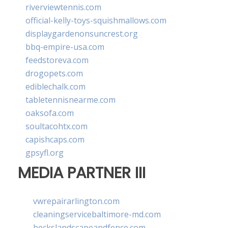
riverviewtennis.com
official-kelly-toys-squishmallows.com
displaygardenonsuncrest.org
bbq-empire-usa.com
feedstoreva.com
drogopets.com
ediblechalk.com
tabletennisnearme.com
oaksofa.com
soultacohtx.com
capishcaps.com
gpsyfl.org
MEDIA PARTNER III
vwrepairarlington.com
cleaningservicebaltimore-md.com
beckslandscapeandfence.com