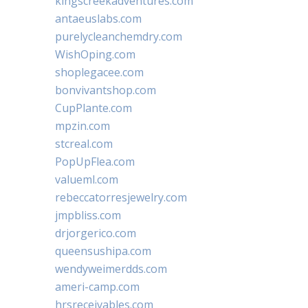
kingscreekadventures.com
antaeuslabs.com
purelycleanchemdry.com
WishOping.com
shoplegacee.com
bonvivantshop.com
CupPlante.com
mpzin.com
stcreal.com
PopUpFlea.com
valueml.com
rebeccatorresjewelry.com
jmpbliss.com
drjorgerico.com
queensushipa.com
wendyweimerdds.com
ameri-camp.com
hrsreceivables.com