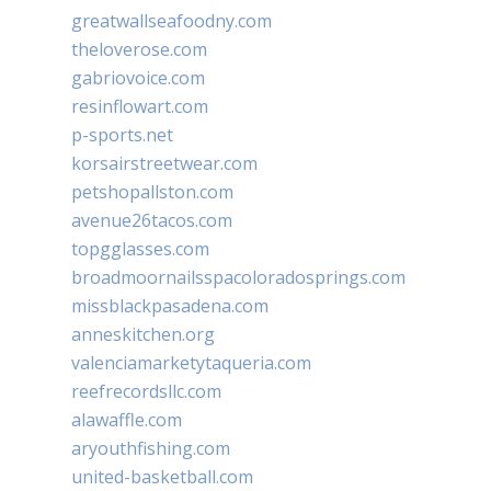
greatwallseafoodny.com
theloverose.com
gabriovoice.com
resinflowart.com
p-sports.net
korsairstreetwear.com
petshopallston.com
avenue26tacos.com
topgglasses.com
broadmoornailsspacoloradosprings.com
missblackpasadena.com
anneskitchen.org
valenciamarketytaqueria.com
reefrecordsllc.com
alawaffle.com
aryouthfishing.com
united-basketball.com