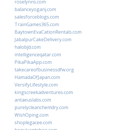
roselynns.com
balanceyoganj.com
salesforceblogs.com
TrainGames365.com
BaytownEvaCationRentals.com
JabalpurCakeDelivery.com
halobjd.com
intelligenceqatar.com
PikaPikaApp.com
takecareofbusinessdfw.org
HamadaOfJapan.com
VersifyLifestyle.com
kingscreekadventures.com
antaeuslabs.com
purelycleanchemdry.com
WishOping.com
shoplegacee.com