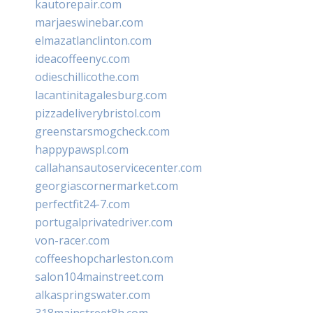
kautorepair.com
marjaeswinebar.com
elmazatlanclinton.com
ideacoffeenyc.com
odieschillicothe.com
lacantinitagalesburg.com
pizzadeliverybristol.com
greenstarsmogcheck.com
happypawspl.com
callahansautoservicecenter.com
georgiascornermarket.com
perfectfit24-7.com
portugalprivatedriver.com
von-racer.com
coffeeshopcharleston.com
salon104mainstreet.com
alkaspringswater.com