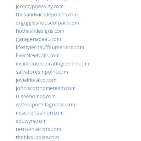
jeremypbeasley.com
thesandwichdepotcos.com
drgiggleshouseofpain.com
hotflashdesigns.com
garagenadeau.com
lifestylechauffeurservice.com
EverNewNails.com
insideoutdecoratingcentre.com
salvatoresinpoint.com
jovialfloralco.com
johnlscotthometeam.com
u-seehomes.com
watersportslagonissi.com
mischieffashion.com
eduwyre.com
retro-interiors.com
theblvd-boise.com