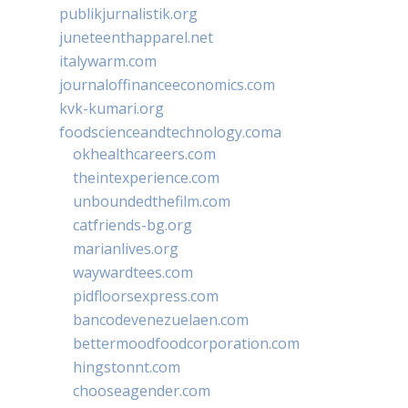
publikjurnalistik.org
juneteenthapparel.net
italywarm.com
journaloffinanceeconomics.com
kvk-kumari.org
foodscienceandtechnology.coma
okhealthcareers.com
theintexperience.com
unboundedthefilm.com
catfriends-bg.org
marianlives.org
waywardtees.com
pidfloorsexpress.com
bancodevenezuelaen.com
bettermoodfoodcorporation.com
hingstonnt.com
chooseagender.com