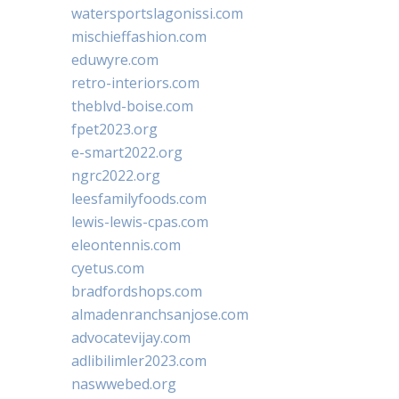
watersportslagonissi.com
mischieffashion.com
eduwyre.com
retro-interiors.com
theblvd-boise.com
fpet2023.org
e-smart2022.org
ngrc2022.org
leesfamilyfoods.com
lewis-lewis-cpas.com
eleontennis.com
cyetus.com
bradfordshops.com
almadenranchsanjose.com
advocatevijay.com
adlibilimler2023.com
naswwebed.org