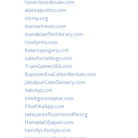
hoverboardssale.com
alaskapolitics.com
stsmp.org
manoelneves.com
mandelaeffectlibrary.com
roselynns.com
balanceyoganj.com
salesforceblogs.com
TrainGames365.com
BaytownEvaCationRentals.com
JabalpurCakeDelivery.com
halobjd.com
intelligenceqatar.com
PikaPikaApp.com
takecareofbusinessdfw.org
HamadaOfJapan.com
VersifyLifestyle.com