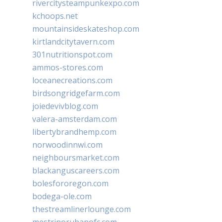
rivercitysteampunkexpo.com
kchoops.net
mountainsideskateshop.com
kirtlandcitytavern.com
301nutritionspot.com
ammos-stores.com
loceanecreations.com
birdsongridgefarm.com
joiedevivblog.com
valera-amsterdam.com
libertybrandhemp.com
norwoodinnwi.com
neighboursmarket.com
blackanguscareers.com
bolesfororegon.com
bodega-ole.com
thestreamlinerlounge.com
mestrinorubanofc.com