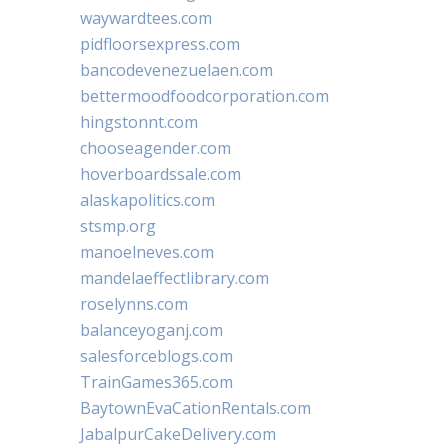
waywardtees.com
pidfloorsexpress.com
bancodevenezuelaen.com
bettermoodfoodcorporation.com
hingstonnt.com
chooseagender.com
hoverboardssale.com
alaskapolitics.com
stsmp.org
manoelneves.com
mandelaeffectlibrary.com
roselynns.com
balanceyoganj.com
salesforceblogs.com
TrainGames365.com
BaytownEvaCationRentals.com
JabalpurCakeDelivery.com