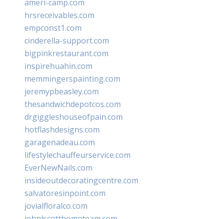
ameri-camp.com
hrsreceivables.com
empconst1.com
cinderella-support.com
bigpinkrestaurant.com
inspirehuahin.com
memmingerspainting.com
jeremypbeasley.com
thesandwichdepotcos.com
drgiggleshouseofpain.com
hotflashdesigns.com
garagenadeau.com
lifestylechauffeurservice.com
EverNewNails.com
insideoutdecoratingcentre.com
salvatoresinpoint.com
jovialfloralco.com
johnlscotthometeam.com