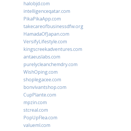
halobjd.com
intelligenceqatar.com
PikaPikaApp.com
takecareofbusinessdfw.org
HamadaOfJapan.com
VersifyLifestyle.com
kingscreekadventures.com
antaeuslabs.com
purelycleanchemdry.com
WishOping.com
shoplegacee.com
bonvivantshop.com
CupPlante.com
mpzin.com
stcreal.com
PopUpFlea.com
valueml.com