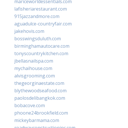
mariceworldessentials.com
lafisheriarestaurant.com
915jazzandmore.com
aguadulce-countryfair.com
jakehovis.com
bosswingsduluth.com
birminghamautocare.com
tonyscountrykitchen.com
jbellasnailspa.com
mychaihouse.com
alvisgrooming.com
thegeorginaestate.com
blythewoodseafood.com
paolosdelibangkok.com
bobacove.com
phoone24brookfield.com
mickeybarmama.com
roadwayconstructioninc.com