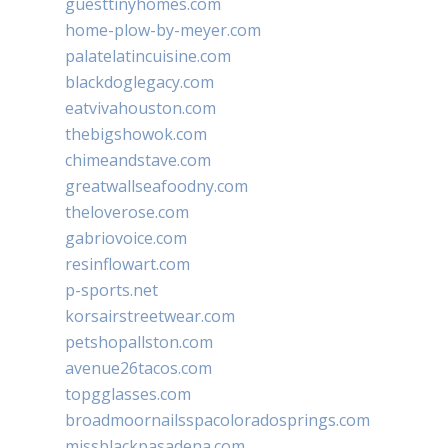
guesttinyhomes.com
home-plow-by-meyer.com
palatelatincuisine.com
blackdoglegacy.com
eatvivahouston.com
thebigshowok.com
chimeandstave.com
greatwallseafoodny.com
theloverose.com
gabriovoice.com
resinflowart.com
p-sports.net
korsairstreetwear.com
petshopallston.com
avenue26tacos.com
topgglasses.com
broadmoornailsspacoloradosprings.com
missblackpasadena.com