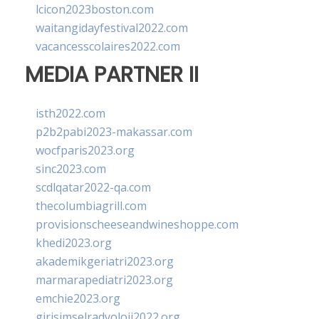
lcicon2023boston.com
waitangidayfestival2022.com
vacancesscolaires2022.com
MEDIA PARTNER II
isth2022.com
p2b2pabi2023-makassar.com
wocfparis2023.org
sinc2023.com
scdlqatar2022-qa.com
thecolumbiagrill.com
provisionscheeseandwineshoppe.com
khedi2023.org
akademikgeriatri2023.org
marmarapediatri2023.org
emchie2023.org
girisimselradyoloji2022.org