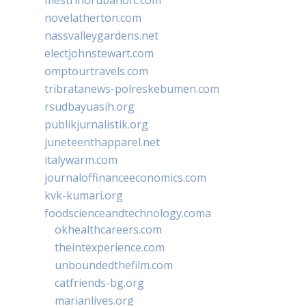
novelatherton.com
nassvalleygardens.net
electjohnstewart.com
omptourtravels.com
tribratanews-polreskebumen.com
rsudbayuasih.org
publikjurnalistik.org
juneteenthapparel.net
italywarm.com
journaloffinanceeconomics.com
kvk-kumari.org
foodscienceandtechnology.coma
okhealthcareers.com
theintexperience.com
unboundedthefilm.com
catfriends-bg.org
marianlives.org