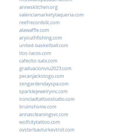
anneskitchen.org
valenciamarketytaqueria.com
reefrecordsllc.com
alawaffle.com
aryouthfishing.com
united-basketball.com
tios-tacos.com
cafecito-satx.com
graduacionviu2023.com
pecanjackstogo.com
zengardendayspa.com
sparklejewelryinc.com
ironcladtattoostudio.com
bruinshome.com
annascleaningsvc.com
wolfcitytattoo.com
oysterbayturkeytrot.com