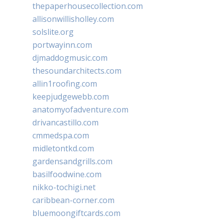
thepaperhousecollection.com
allisonwillisholley.com
solslite.org
portwayinn.com
djmaddogmusic.com
thesoundarchitects.com
allin1roofing.com
keepjudgewebb.com
anatomyofadventure.com
drivancastillo.com
cmmedspa.com
midletontkd.com
gardensandgrills.com
basilfoodwine.com
nikko-tochigi.net
caribbean-corner.com
bluemoongiftcards.com