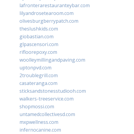
lafronterarestauranteybar.com
lilyandrosetearoom.com
olivesburgberrypatch.com
theslushkids.com
giobastian.com
glpascensori.com
rifloorepoxy.com
woolleymillingandpaving.com
uptonpvd.com
2troublegrill.com
casateranga.com
sticksandstonesstudiooh.com
walkers-treeservice.com
shopmossi.com
untamedcollectivesd.com
mxpwellness.com
infernocanine.com