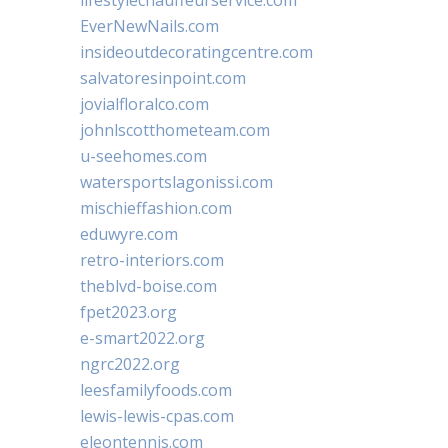
EverNewNails.com
insideoutdecoratingcentre.com
salvatoresinpoint.com
jovialfloralco.com
johnlscotthometeam.com
u-seehomes.com
watersportslagonissi.com
mischieffashion.com
eduwyre.com
retro-interiors.com
theblvd-boise.com
fpet2023.org
e-smart2022.org
ngrc2022.org
leesfamilyfoods.com
lewis-lewis-cpas.com
eleontennis.com