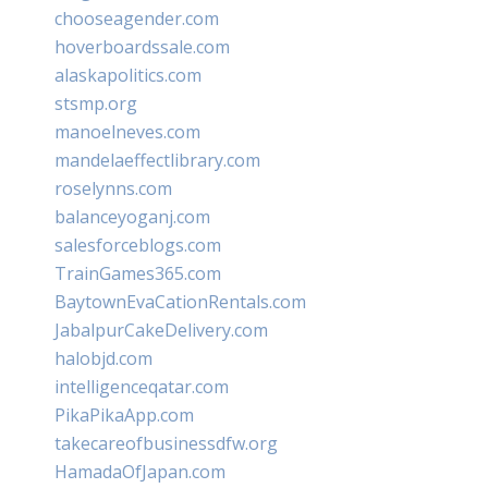
chooseagender.com
hoverboardssale.com
alaskapolitics.com
stsmp.org
manoelneves.com
mandelaeffectlibrary.com
roselynns.com
balanceyoganj.com
salesforceblogs.com
TrainGames365.com
BaytownEvaCationRentals.com
JabalpurCakeDelivery.com
halobjd.com
intelligenceqatar.com
PikaPikaApp.com
takecareofbusinessdfw.org
HamadaOfJapan.com