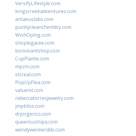
VersifyLifestyle.com
kingscreekadventures.com
antaeuslabs.com
purelycleanchemdry.com
WishOping.com
shoplegacee.com
bonvivantshop.com
CupPlante.com
mpzin.com
stcreal.com
PopUpFlea.com
valueml.com
rebeccatorresjewelry.com
jmpbliss.com
drjorgerico.com
queensushipa.com
wendyweimerdds.com