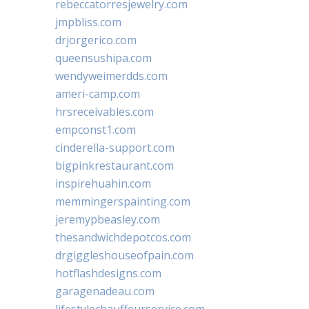
rebeccatorresjewelry.com
jmpbliss.com
drjorgerico.com
queensushipa.com
wendyweimerdds.com
ameri-camp.com
hrsreceivables.com
empconst1.com
cinderella-support.com
bigpinkrestaurant.com
inspirehuahin.com
memmingerspainting.com
jeremypbeasley.com
thesandwichdepotcos.com
drgiggleshouseofpain.com
hotflashdesigns.com
garagenadeau.com
lifestylechauffeurservice.com