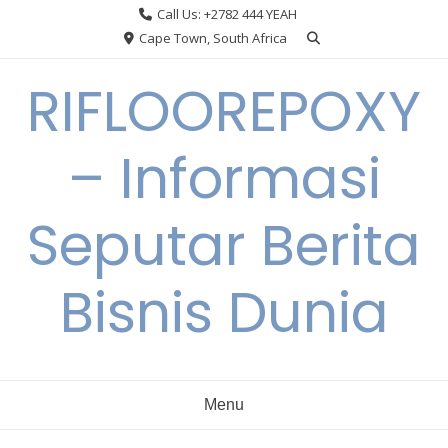
Skip
Call Us: +2782 444 YEAH
to
Cape Town, South Africa
content
RIFLOOREPOXY
– Informasi
Seputar Berita
Bisnis Dunia
Menu