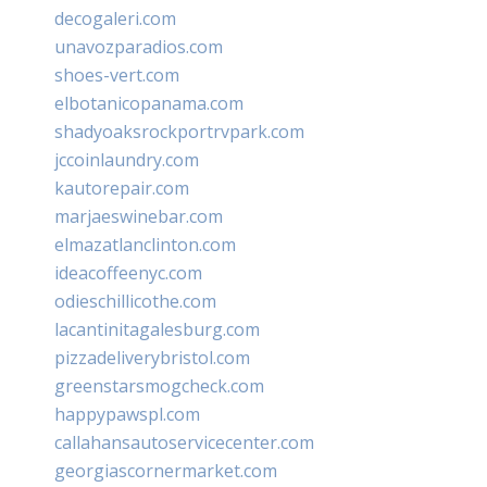
decogaleri.com
unavozparadios.com
shoes-vert.com
elbotanicopanama.com
shadyoaksrockportrvpark.com
jccoinlaundry.com
kautorepair.com
marjaeswinebar.com
elmazatlanclinton.com
ideacoffeenyc.com
odieschillicothe.com
lacantinitagalesburg.com
pizzadeliverybristol.com
greenstarsmogcheck.com
happypawspl.com
callahansautoservicecenter.com
georgiascornermarket.com