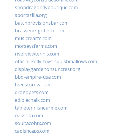
shopdragonflyboutique.com
sportszilla.org
batchprovisionsbar.com
brasserie-gobette.com
musicrearte.com
morseysfarms.com
riverviewtennis.com
official-kelly-toys-squishmallows.com
displaygardenonsuncrest.org
bbq-empire-usa.com
feedstoreva.com
drogopets.com
ediblechalk.com
tabletennisnearme.com
oaksofa.com
soultacohtx.com
capishcaps.com