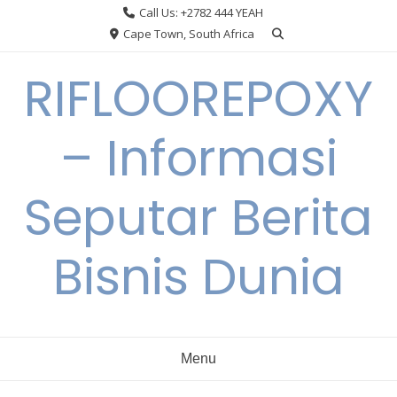
Skip
Call Us: +2782 444 YEAH
to
Cape Town, South Africa
content
RIFLOOREPOXY
– Informasi
Seputar Berita
Bisnis Dunia
Menu