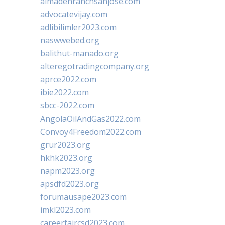
almadenranchsanjose.com
advocatevijay.com
adlibilimler2023.com
naswwebed.org
balithut-manado.org
alteregotradingcompany.org
aprce2022.com
ibie2022.com
sbcc-2022.com
AngolaOilAndGas2022.com
Convoy4Freedom2022.com
grur2023.org
hkhk2023.org
napm2023.org
apsdfd2023.org
forumausape2023.com
imkl2023.com
careerfaircsd2023.com