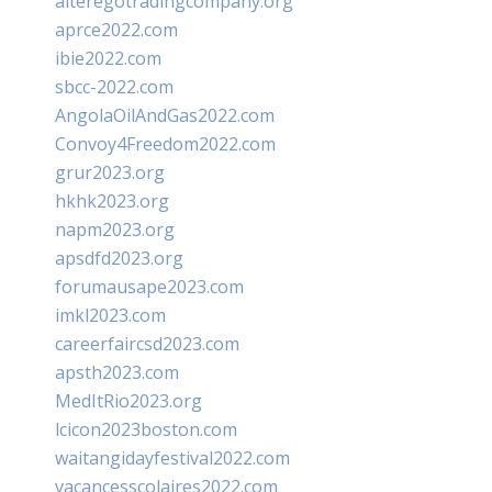
alteregotradingcompany.org
aprce2022.com
ibie2022.com
sbcc-2022.com
AngolaOilAndGas2022.com
Convoy4Freedom2022.com
grur2023.org
hkhk2023.org
napm2023.org
apsdfd2023.org
forumausape2023.com
imkl2023.com
careerfaircsd2023.com
apsth2023.com
MedItRio2023.org
lcicon2023boston.com
waitangidayfestival2022.com
vacancesscolaires2022.com