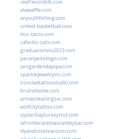
reefrecordsllc.com
alawaffle.com
aryouthfishing.com
united-basketball.com
tios-tacos.com
cafecito-satx.com
graduacionviu2023.com
pecanjackstogo.com
zengardendayspa.com
sparklejewelryinc.com
ironcladtattoostudio.com
bruinshome.com
annascleaningsvc.com
wolfcitytattoo.com
oysterbayturkeytrot.com
lafronterarestauranteybar.com
lilyandrosetearoom.com
olivesburgberrypatch.com