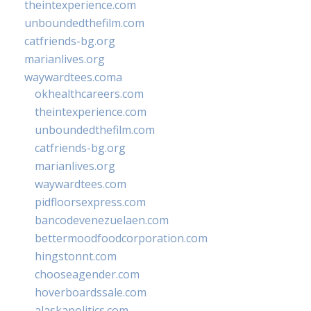
theintexperience.com
unboundedthefilm.com
catfriends-bg.org
marianlives.org
waywardtees.coma
okhealthcareers.com
theintexperience.com
unboundedthefilm.com
catfriends-bg.org
marianlives.org
waywardtees.com
pidfloorsexpress.com
bancodevenezuelaen.com
bettermoodfoodcorporation.com
hingstonnt.com
chooseagender.com
hoverboardssale.com
alaskapolitics.com