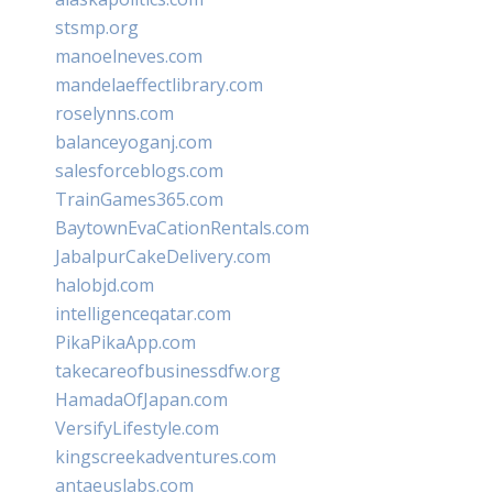
stsmp.org
manoelneves.com
mandelaeffectlibrary.com
roselynns.com
balanceyoganj.com
salesforceblogs.com
TrainGames365.com
BaytownEvaCationRentals.com
JabalpurCakeDelivery.com
halobjd.com
intelligenceqatar.com
PikaPikaApp.com
takecareofbusinessdfw.org
HamadaOfJapan.com
VersifyLifestyle.com
kingscreekadventures.com
antaeuslabs.com