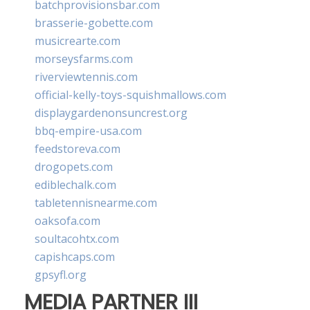
batchprovisionsbar.com
brasserie-gobette.com
musicrearte.com
morseysfarms.com
riverviewtennis.com
official-kelly-toys-squishmallows.com
displaygardenonsuncrest.org
bbq-empire-usa.com
feedstoreva.com
drogopets.com
ediblechalk.com
tabletennisnearme.com
oaksofa.com
soultacohtx.com
capishcaps.com
gpsyfl.org
MEDIA PARTNER III