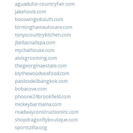
aguadulce-countryfair.com
jakehovis.com
bosswingsduluth.com
birminghamautocare.com
tonyscountrykitchen.com
jbellasnailspa.com
mychaihouse.com
alvisgrooming.com
thegeorginaestate.com
blythewoodseafood.com
paolosdelibangkok.com
bobacove.com
phoone24brookfield.com
mickeybarmama.com
roadwayconstructioninc.com
shopdragonflyboutique.com
sportszilla.org