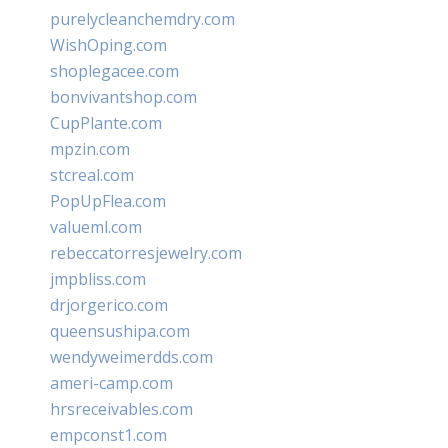
purelycleanchemdry.com
WishOping.com
shoplegacee.com
bonvivantshop.com
CupPlante.com
mpzin.com
stcreal.com
PopUpFlea.com
valueml.com
rebeccatorresjewelry.com
jmpbliss.com
drjorgerico.com
queensushipa.com
wendyweimerdds.com
ameri-camp.com
hrsreceivables.com
empconst1.com