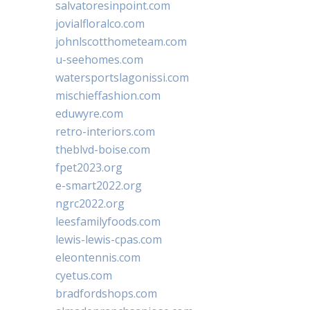
salvatoresinpoint.com
jovialfloralco.com
johnlscotthometeam.com
u-seehomes.com
watersportslagonissi.com
mischieffashion.com
eduwyre.com
retro-interiors.com
theblvd-boise.com
fpet2023.org
e-smart2022.org
ngrc2022.org
leesfamilyfoods.com
lewis-lewis-cpas.com
eleontennis.com
cyetus.com
bradfordshops.com