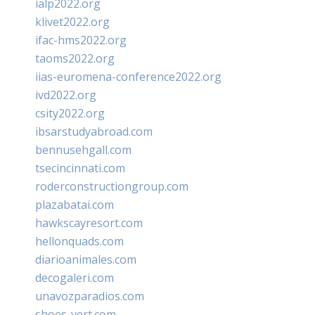
ialp2022.org
klivet2022.org
ifac-hms2022.org
taoms2022.org
iias-euromena-conference2022.org
ivd2022.org
csity2022.org
ibsarstudyabroad.com
bennusehgall.com
tsecincinnati.com
roderconstructiongroup.com
plazabatai.com
hawkscayresort.com
hellonquads.com
diarioanimales.com
decogaleri.com
unavozparadios.com
shoes-vert.com