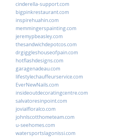
cinderella-support.com
bigpinkrestaurant.com
inspirehuahin.com
memmingerspainting.com
jeremypbeasley.com
thesandwichdepotcos.com
drgiggleshouseofpain.com
hotflashdesigns.com
garagenadeau.com
lifestylechauffeurservice.com
EverNewNails.com
insideoutdecoratingcentre.com
salvatoresinpoint.com
jovialfloralco.com
johnlscotthometeam.com
u-seehomes.com
watersportslagonissi.com