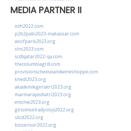
MEDIA PARTNER II
isth2022.com
p2b2pabi2023-makassar.com
wocfparis2023.org
sinc2023.com
scdlqatar2022-qa.com
thecolumbiagrill.com
provisionscheeseandwineshoppe.com
khedi2023.org
akademikgeriatri2023.org
marmarapediatri2023.org
emchie2023.org
girisimselradyoloji2022.org
utcd2022.org
biosensor2022.org