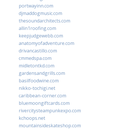
portwayinn.com
djmaddogmusic.com
thesoundarchitects.com
allin1roofing.com
keepjudgewebb.com
anatomyofadventure.com
drivancastillo.com
cmmedspa.com
midletontkd.com
gardensandgrills.com
basilfoodwine.com
nikko-tochigi.net
caribbean-corner.com
bluemoongiftcards.com
rivercitysteampunkexpo.com
kchoops.net
mountainsideskateshop.com