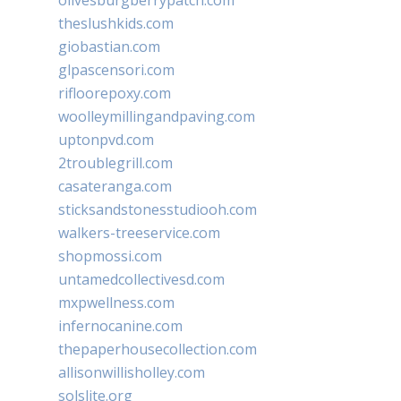
theslushkids.com
giobastian.com
glpascensori.com
rifloorepoxy.com
woolleymillingandpaving.com
uptonpvd.com
2troublegrill.com
casateranga.com
sticksandstonesstudiooh.com
walkers-treeservice.com
shopmossi.com
untamedcollectivesd.com
mxpwellness.com
infernocanine.com
thepaperhousecollection.com
allisonwillisholley.com
solslite.org