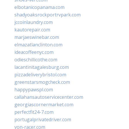
elbotanicopanama.com
shadyoaksrockportrvpark.com
jccoinlaundry.com
kautorepair.com
marjaeswinebar.com
elmazatlanclinton.com
ideacoffeenyc.com
odieschillicothe.com
lacantinitagalesburg.com
pizzadeliverybristol.com
greenstarsmogcheck.com
happypawspl.com
callahansautoservicecenter.com
georgiascornermarket.com
perfectfit24-7.com
portugalprivatedriver.com
von-racer.com