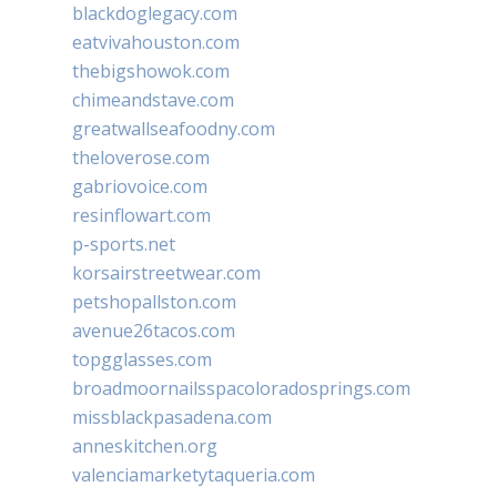
blackdoglegacy.com
eatvivahouston.com
thebigshowok.com
chimeandstave.com
greatwallseafoodny.com
theloverose.com
gabriovoice.com
resinflowart.com
p-sports.net
korsairstreetwear.com
petshopallston.com
avenue26tacos.com
topgglasses.com
broadmoornailsspacoloradosprings.com
missblackpasadena.com
anneskitchen.org
valenciamarketytaqueria.com