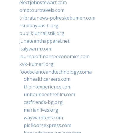
electjohnstewart.com
omptourtravels.com
tribratanews-polreskebumen.com
rsudbayuasih.org
publikjurnalistik.org
juneteenthapparel.net
italywarm.com
journaloffinanceeconomics.com
kvk-kumari.org
foodscienceandtechnology.coma
okhealthcareers.com
theintexperience.com
unboundedthefilm.com
catfriends-bg.org
marianlives.org
waywardtees.com
pidfloorsexpress.com
bancodevenezuelaen.com