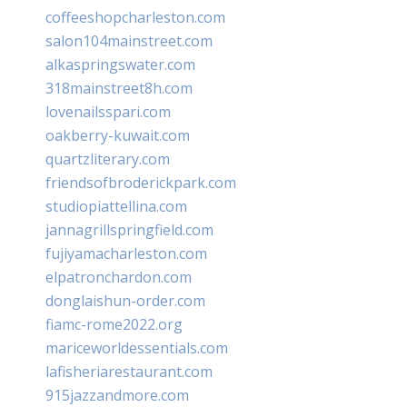
coffeeshopcharleston.com
salon104mainstreet.com
alkaspringswater.com
318mainstreet8h.com
lovenailsspari.com
oakberry-kuwait.com
quartzliterary.com
friendsofbroderickpark.com
studiopiattellina.com
jannagrillspringfield.com
fujiyamacharleston.com
elpatronchardon.com
donglaishun-order.com
fiamc-rome2022.org
mariceworldessentials.com
lafisheriarestaurant.com
915jazzandmore.com