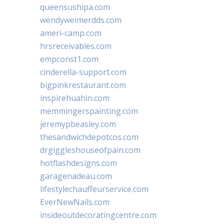
queensushipa.com
wendyweimerdds.com
ameri-camp.com
hrsreceivables.com
empconst1.com
cinderella-support.com
bigpinkrestaurant.com
inspirehuahin.com
memmingerspainting.com
jeremypbeasley.com
thesandwichdepotcos.com
drgiggleshouseofpain.com
hotflashdesigns.com
garagenadeau.com
lifestylechauffeurservice.com
EverNewNails.com
insideoutdecoratingcentre.com