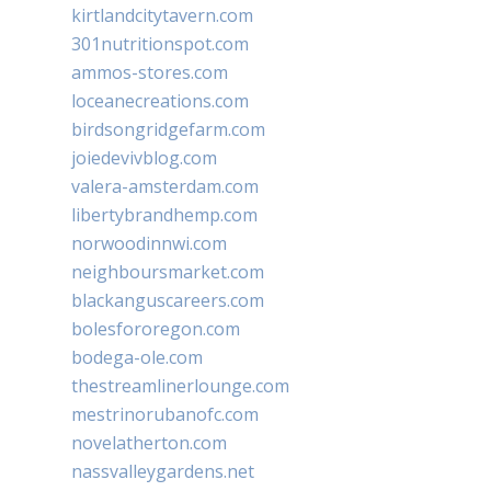
kirtlandcitytavern.com
301nutritionspot.com
ammos-stores.com
loceanecreations.com
birdsongridgefarm.com
joiedevivblog.com
valera-amsterdam.com
libertybrandhemp.com
norwoodinnwi.com
neighboursmarket.com
blackanguscareers.com
bolesfororegon.com
bodega-ole.com
thestreamlinerlounge.com
mestrinorubanofc.com
novelatherton.com
nassvalleygardens.net