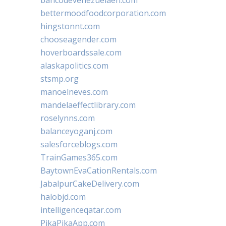
bettermoodfoodcorporation.com
hingstonnt.com
chooseagender.com
hoverboardssale.com
alaskapolitics.com
stsmp.org
manoelneves.com
mandelaeffectlibrary.com
roselynns.com
balanceyoganj.com
salesforceblogs.com
TrainGames365.com
BaytownEvaCationRentals.com
JabalpurCakeDelivery.com
halobjd.com
intelligenceqatar.com
PikaPikaApp.com