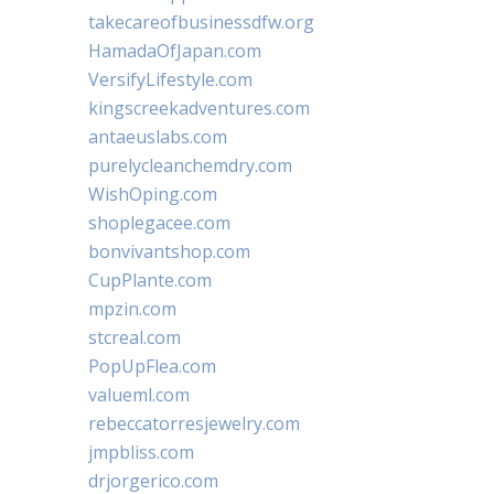
takecareofbusinessdfw.org
HamadaOfJapan.com
VersifyLifestyle.com
kingscreekadventures.com
antaeuslabs.com
purelycleanchemdry.com
WishOping.com
shoplegacee.com
bonvivantshop.com
CupPlante.com
mpzin.com
stcreal.com
PopUpFlea.com
valueml.com
rebeccatorresjewelry.com
jmpbliss.com
drjorgerico.com