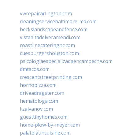
vwrepairarlington.com
cleaningservicebaltimore-md.com
beckslandscapeandfence.com
vistaaltadelveramendi.com
coastlinecateringnc.com
cuesburgershouston.com
psicologiaespecializadaencampeche.com
dmtacos.com
crescentstreetprinting.com
hornopizza.com
driveadragster.com
hematologa.com
lizaivanov.com
guesttinyhomes.com
home-plow-by-meyer.com
palatelatincuisine.com