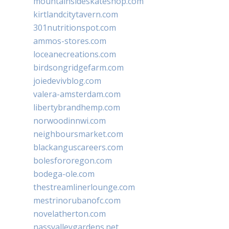
mountainsideskateshop.com
kirtlandcitytavern.com
301nutritionspot.com
ammos-stores.com
loceanecreations.com
birdsongridgefarm.com
joiedevivblog.com
valera-amsterdam.com
libertybrandhemp.com
norwoodinnwi.com
neighboursmarket.com
blackanguscareers.com
bolesfororegon.com
bodega-ole.com
thestreamlinerlounge.com
mestrinorubanofc.com
novelatherton.com
nassvalleygardens.net