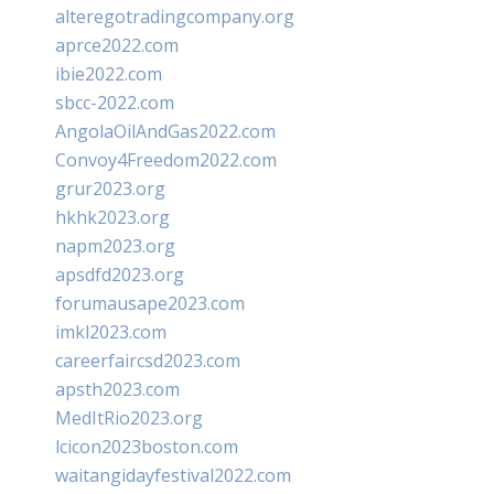
alteregotradingcompany.org
aprce2022.com
ibie2022.com
sbcc-2022.com
AngolaOilAndGas2022.com
Convoy4Freedom2022.com
grur2023.org
hkhk2023.org
napm2023.org
apsdfd2023.org
forumausape2023.com
imkl2023.com
careerfaircsd2023.com
apsth2023.com
MedItRio2023.org
lcicon2023boston.com
waitangidayfestival2022.com