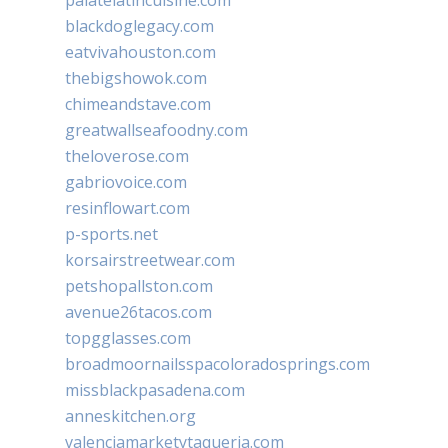
blackdoglegacy.com
eatvivahouston.com
thebigshowok.com
chimeandstave.com
greatwallseafoodny.com
theloverose.com
gabriovoice.com
resinflowart.com
p-sports.net
korsairstreetwear.com
petshopallston.com
avenue26tacos.com
topgglasses.com
broadmoornailsspacoloradosprings.com
missblackpasadena.com
anneskitchen.org
valenciamarketytaqueria.com