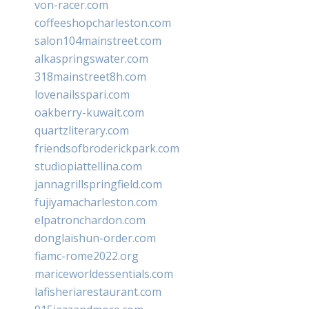
von-racer.com
coffeeshopcharleston.com
salon104mainstreet.com
alkaspringswater.com
318mainstreet8h.com
lovenailsspari.com
oakberry-kuwait.com
quartzliterary.com
friendsofbroderickpark.com
studiopiattellina.com
jannagrillspringfield.com
fujiyamacharleston.com
elpatronchardon.com
donglaishun-order.com
fiamc-rome2022.org
mariceworldessentials.com
lafisheriarestaurant.com