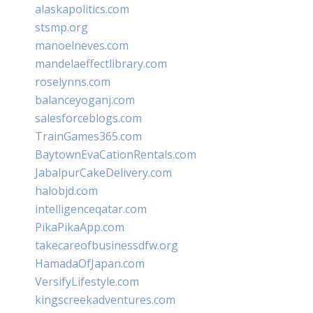
alaskapolitics.com
stsmp.org
manoelneves.com
mandelaeffectlibrary.com
roselynns.com
balanceyoganj.com
salesforceblogs.com
TrainGames365.com
BaytownEvaCationRentals.com
JabalpurCakeDelivery.com
halobjd.com
intelligenceqatar.com
PikaPikaApp.com
takecareofbusinessdfw.org
HamadaOfJapan.com
VersifyLifestyle.com
kingscreekadventures.com