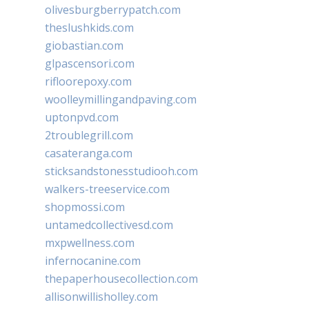
olivesburgberrypatch.com
theslushkids.com
giobastian.com
glpascensori.com
rifloorepoxy.com
woolleymillingandpaving.com
uptonpvd.com
2troublegrill.com
casateranga.com
sticksandstonesstudiooh.com
walkers-treeservice.com
shopmossi.com
untamedcollectivesd.com
mxpwellness.com
infernocanine.com
thepaperhousecollection.com
allisonwillisholley.com