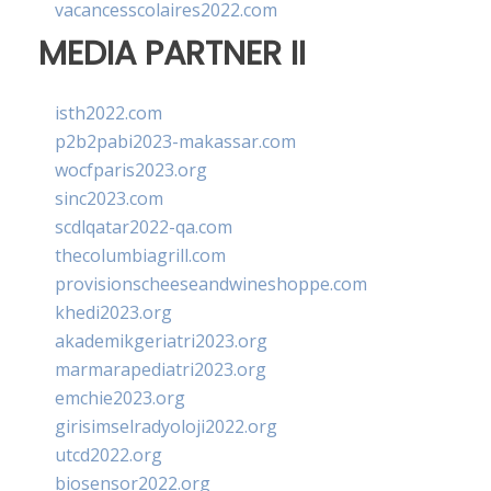
vacancesscolaires2022.com
MEDIA PARTNER II
isth2022.com
p2b2pabi2023-makassar.com
wocfparis2023.org
sinc2023.com
scdlqatar2022-qa.com
thecolumbiagrill.com
provisionscheeseandwineshoppe.com
khedi2023.org
akademikgeriatri2023.org
marmarapediatri2023.org
emchie2023.org
girisimselradyoloji2022.org
utcd2022.org
biosensor2022.org