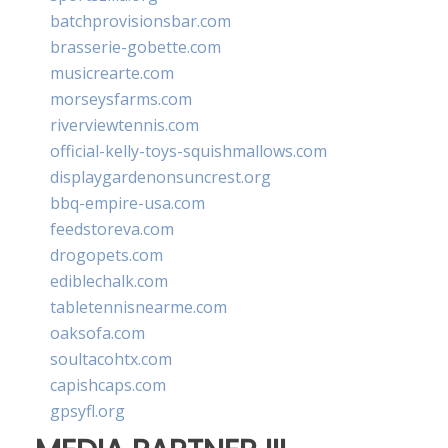
batchprovisionsbar.com
brasserie-gobette.com
musicrearte.com
morseysfarms.com
riverviewtennis.com
official-kelly-toys-squishmallows.com
displaygardenonsuncrest.org
bbq-empire-usa.com
feedstoreva.com
drogopets.com
ediblechalk.com
tabletennisnearme.com
oaksofa.com
soultacohtx.com
capishcaps.com
gpsyfl.org