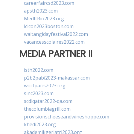
careerfaircsd2023.com
apsth2023.com
MedItRio2023.org
lcicon2023boston.com
waitangidayfestival2022.com
vacancesscolaires2022.com
MEDIA PARTNER II
isth2022.com
p2b2pabi2023-makassar.com
wocfparis2023.org
sinc2023.com
scdlqatar2022-qa.com
thecolumbiagrill.com
provisionscheeseandwineshoppe.com
khedi2023.org
akademikgeriatri2023.org