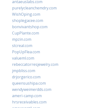
antaeuslabs.com
purelycleanchemdry.com
WishOping.com
shoplegacee.com
bonvivantshop.com
CupPlante.com
mpzin.com
stcreal.com
PopUpFlea.com
valueml.com
rebeccatorresjewelry.com
jmpbliss.com
drjorgerico.com
queensushipa.com
wendyweimerdds.com
ameri-camp.com
hrsreceivables.com