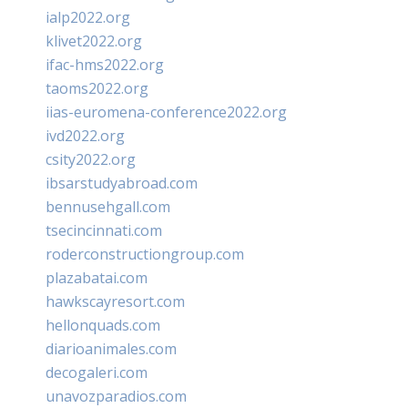
ialp2022.org
klivet2022.org
ifac-hms2022.org
taoms2022.org
iias-euromena-conference2022.org
ivd2022.org
csity2022.org
ibsarstudyabroad.com
bennusehgall.com
tsecincinnati.com
roderconstructiongroup.com
plazabatai.com
hawkscayresort.com
hellonquads.com
diarioanimales.com
decogaleri.com
unavozparadios.com