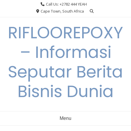
Skip
Call Us: +2782 444 YEAH
to
Cape Town, South Africa
content
RIFLOOREPOXY
– Informasi
Seputar Berita
Bisnis Dunia
Menu