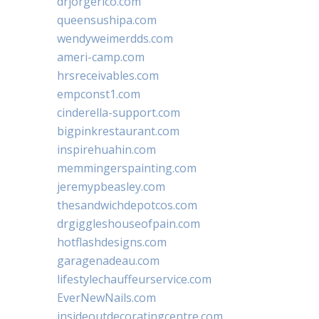
drjorgerico.com
queensushipa.com
wendyweimerdds.com
ameri-camp.com
hrsreceivables.com
empconst1.com
cinderella-support.com
bigpinkrestaurant.com
inspirehuahin.com
memmingerspainting.com
jeremypbeasley.com
thesandwichdepotcos.com
drgiggleshouseofpain.com
hotflashdesigns.com
garagenadeau.com
lifestylechauffeurservice.com
EverNewNails.com
insideoutdecoratingcentre.com