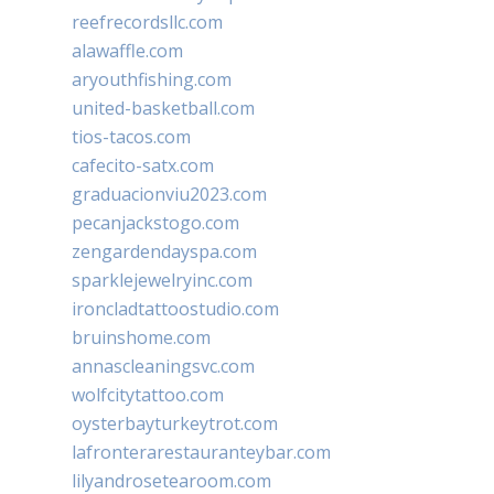
reefrecordsllc.com
alawaffle.com
aryouthfishing.com
united-basketball.com
tios-tacos.com
cafecito-satx.com
graduacionviu2023.com
pecanjackstogo.com
zengardendayspa.com
sparklejewelryinc.com
ironcladtattoostudio.com
bruinshome.com
annascleaningsvc.com
wolfcitytattoo.com
oysterbayturkeytrot.com
lafronterarestauranteybar.com
lilyandrosetearoom.com