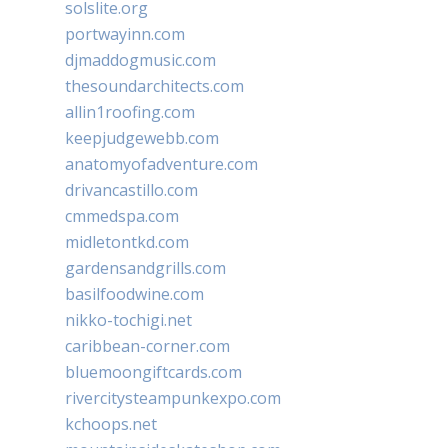
solslite.org
portwayinn.com
djmaddogmusic.com
thesoundarchitects.com
allin1roofing.com
keepjudgewebb.com
anatomyofadventure.com
drivancastillo.com
cmmedspa.com
midletontkd.com
gardensandgrills.com
basilfoodwine.com
nikko-tochigi.net
caribbean-corner.com
bluemoongiftcards.com
rivercitysteampunkexpo.com
kchoops.net