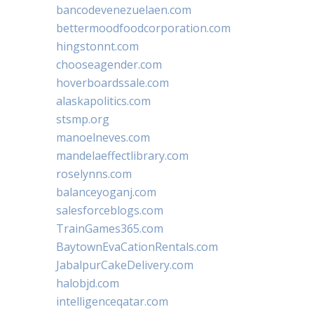
bancodevenezuelaen.com
bettermoodfoodcorporation.com
hingstonnt.com
chooseagender.com
hoverboardssale.com
alaskapolitics.com
stsmp.org
manoelneves.com
mandelaeffectlibrary.com
roselynns.com
balanceyoganj.com
salesforceblogs.com
TrainGames365.com
BaytownEvaCationRentals.com
JabalpurCakeDelivery.com
halobjd.com
intelligenceqatar.com