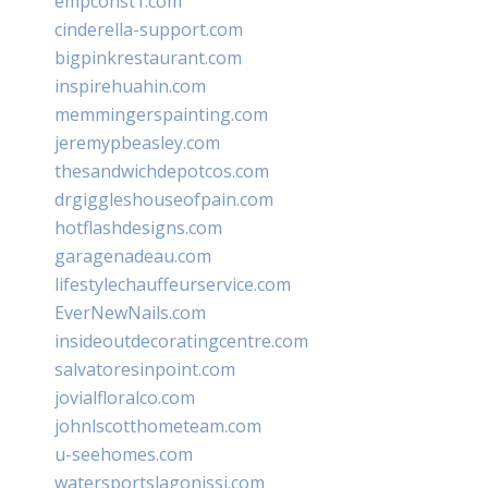
empconst1.com
cinderella-support.com
bigpinkrestaurant.com
inspirehuahin.com
memmingerspainting.com
jeremypbeasley.com
thesandwichdepotcos.com
drgiggleshouseofpain.com
hotflashdesigns.com
garagenadeau.com
lifestylechauffeurservice.com
EverNewNails.com
insideoutdecoratingcentre.com
salvatoresinpoint.com
jovialfloralco.com
johnlscotthometeam.com
u-seehomes.com
watersportslagonissi.com