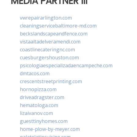
MEDIA PARTNER III
vwrepairarlington.com
cleaningservicebaltimore-md.com
beckslandscapeandfence.com
vistaaltadelveramendi.com
coastlinecateringnc.com
cuesburgershouston.com
psicologiaespecializadaencampeche.com
dmtacos.com
crescentstreetprinting.com
hornopizza.com
driveadragster.com
hematologa.com
lizaivanov.com
guesttinyhomes.com
home-plow-by-meyer.com
palatelatincuisine.com