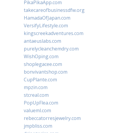
PikaPikaApp.com
takecareofbusinessdfw.org
HamadaOfJapan.com
VersifyLifestyle.com
kingscreekadventures.com
antaeuslabs.com
purelycleanchemdry.com
WishOping.com
shoplegacee.com
bonvivantshop.com
CupPlante.com
mpzin.com
stcreal.com
PopUpFlea.com
valueml.com
rebeccatorresjewelry.com
jmpbliss.com