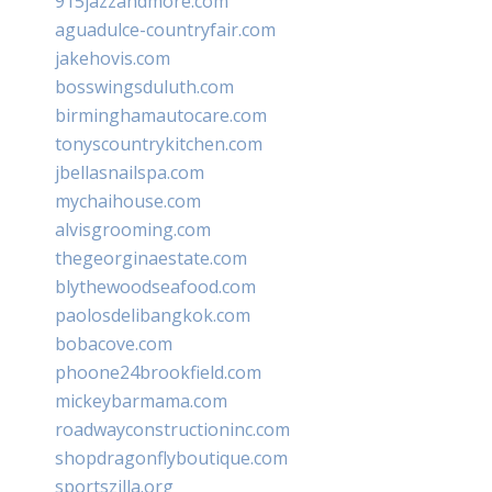
915jazzandmore.com
aguadulce-countryfair.com
jakehovis.com
bosswingsduluth.com
birminghamautocare.com
tonyscountrykitchen.com
jbellasnailspa.com
mychaihouse.com
alvisgrooming.com
thegeorginaestate.com
blythewoodseafood.com
paolosdelibangkok.com
bobacove.com
phoone24brookfield.com
mickeybarmama.com
roadwayconstructioninc.com
shopdragonflyboutique.com
sportszilla.org