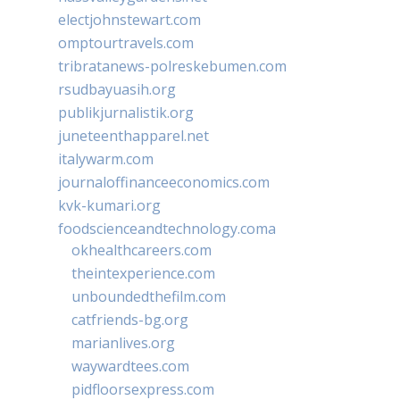
electjohnstewart.com
omptourtravels.com
tribratanews-polreskebumen.com
rsudbayuasih.org
publikjurnalistik.org
juneteenthapparel.net
italywarm.com
journaloffinanceeconomics.com
kvk-kumari.org
foodscienceandtechnology.coma
okhealthcareers.com
theintexperience.com
unboundedthefilm.com
catfriends-bg.org
marianlives.org
waywardtees.com
pidfloorsexpress.com