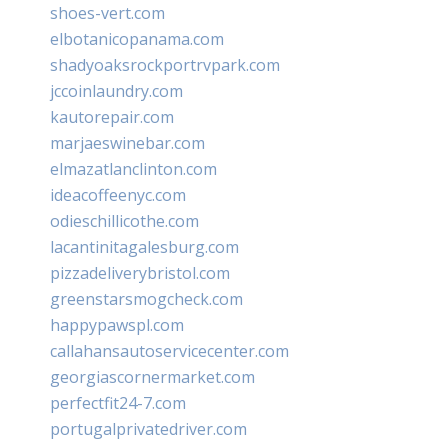
shoes-vert.com
elbotanicopanama.com
shadyoaksrockportrvpark.com
jccoinlaundry.com
kautorepair.com
marjaeswinebar.com
elmazatlanclinton.com
ideacoffeenyc.com
odieschillicothe.com
lacantinitagalesburg.com
pizzadeliverybristol.com
greenstarsmogcheck.com
happypawspl.com
callahansautoservicecenter.com
georgiascornermarket.com
perfectfit24-7.com
portugalprivatedriver.com