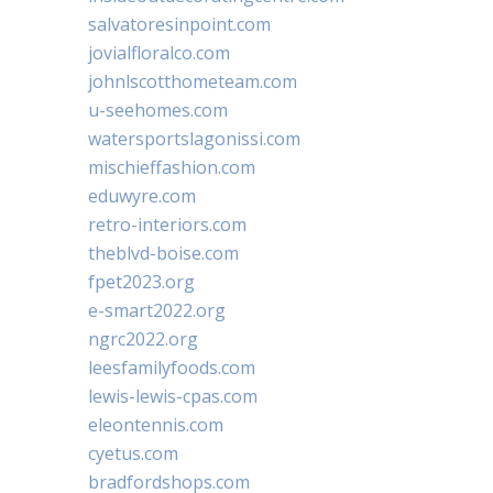
salvatoresinpoint.com
jovialfloralco.com
johnlscotthometeam.com
u-seehomes.com
watersportslagonissi.com
mischieffashion.com
eduwyre.com
retro-interiors.com
theblvd-boise.com
fpet2023.org
e-smart2022.org
ngrc2022.org
leesfamilyfoods.com
lewis-lewis-cpas.com
eleontennis.com
cyetus.com
bradfordshops.com