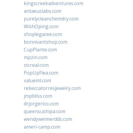
kingscreekadventures.com
antaeuslabs.com
purelycleanchemdry.com
WishOping.com
shoplegacee.com
bonvivantshop.com
CupPlante.com
mpzin.com
stcreal.com
PopUpFlea.com
valueml.com
rebeccatorresjewelry.com
jmpbliss.com
drjorgerico.com
queensushipa.com
wendyweimerdds.com
ameri-camp.com