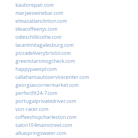
kautorepair.com
marjaeswinebar.com
elmazatlanclinton.com
ideacoffeenyc.com
odieschillicothe.com
lacantinitagalesburg.com
pizzadeliverybristol.com
greenstarsmogcheck.com
happypawspl.com
callahansautoservicecenter.com
georgiascornermarket.com
perfectfit24-7.com
portugalprivatedriver.com
von-racer.com
coffeeshopcharleston.com
salon104mainstreet.com
alkaspringswater.com