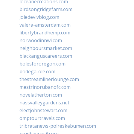
loceanecreations.com
birdsongridgefarm.com
joiedevivblog.com
valera-amsterdam.com
libertybrandhemp.com
norwoodinnwi.com
neighboursmarket.com
blackanguscareers.com
bolesfororegon.com
bodega-ole.com
thestreamlinerlounge.com
mestrinorubanofc.com
novelatherton.com
nassvalleygardens.net
electjohnstewart.com
omptourtravels.com
tribratanews-polreskebumen.com
rsudbayuasih.org