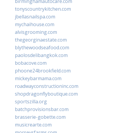
birminghamautocare.com
tonyscountrykitchen.com
jbellasnailspa.com
mychaihouse.com
alvisgrooming.com
thegeorginaestate.com
blythewoodseafood.com
paolosdelibangkok.com
bobacove.com
phoone24brookfield.com
mickeybarmama.com
roadwayconstructioninc.com
shopdragonflyboutique.com
sportszilla.org
batchprovisionsbar.com
brasserie-gobette.com
musicrearte.com
morseysfarms.com