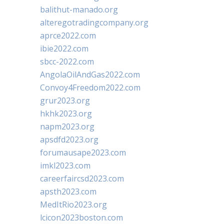
balithut-manado.org
alteregotradingcompany.org
aprce2022.com
ibie2022.com
sbcc-2022.com
AngolaOilAndGas2022.com
Convoy4Freedom2022.com
grur2023.org
hkhk2023.org
napm2023.org
apsdfd2023.org
forumausape2023.com
imkl2023.com
careerfaircsd2023.com
apsth2023.com
MedItRio2023.org
lcicon2023boston.com