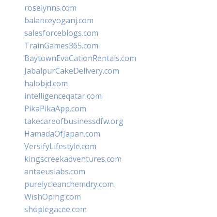
roselynns.com
balanceyoganj.com
salesforceblogs.com
TrainGames365.com
BaytownEvaCationRentals.com
JabalpurCakeDelivery.com
halobjd.com
intelligenceqatar.com
PikaPikaApp.com
takecareofbusinessdfw.org
HamadaOfJapan.com
VersifyLifestyle.com
kingscreekadventures.com
antaeuslabs.com
purelycleanchemdry.com
WishOping.com
shoplegacee.com