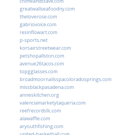
chimeandstave.com
greatwallseafoodny.com
theloverose.com
gabriovoice.com
resinflowart.com
p-sports.net
korsairstreetwear.com
petshopallston.com
avenue26tacos.com
topgglasses.com
broadmoornailsspacoloradosprings.com
missblackpasadena.com
anneskitchen.org
valenciamarketytaqueria.com
reefrecordsllc.com
alawaffle.com
aryouthfishing.com
united-basketball.com