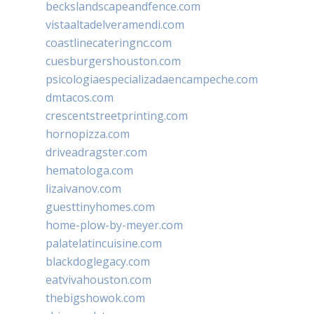
beckslandscapeandfence.com
vistaaltadelveramendi.com
coastlinecateringnc.com
cuesburgershouston.com
psicologiaespecializadaencampeche.com
dmtacos.com
crescentstreetprinting.com
hornopizza.com
driveadragster.com
hematologa.com
lizaivanov.com
guesttinyhomes.com
home-plow-by-meyer.com
palatelatincuisine.com
blackdoglegacy.com
eatvivahouston.com
thebigshowok.com