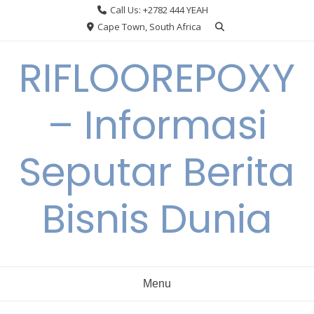
Skip
Call Us: +2782 444 YEAH
to
Cape Town, South Africa
content
RIFLOOREPOXY
– Informasi
Seputar Berita
Bisnis Dunia
Menu