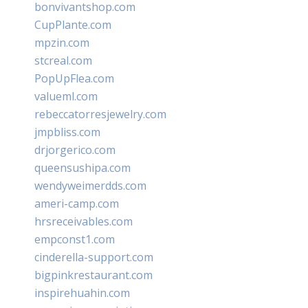
bonvivantshop.com
CupPlante.com
mpzin.com
stcreal.com
PopUpFlea.com
valueml.com
rebeccatorresjewelry.com
jmpbliss.com
drjorgerico.com
queensushipa.com
wendyweimerdds.com
ameri-camp.com
hrsreceivables.com
empconst1.com
cinderella-support.com
bigpinkrestaurant.com
inspirehuahin.com