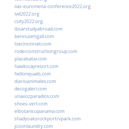
iias-euromena-conference2022.org
ivd2022.org
csity2022.org
ibsarstudyabroad.com
bennusehgall.com
tsecincinnati.com
roderconstructiongroup.com
plazabatai.com
hawkscayresort.com
hellonquads.com
diarioanimales.com
decogaleri.com
unavozparadios.com
shoes-vert.com
elbotanicopanama.com
shadyoaksrockportrvpark.com
jccoinlaundry.com