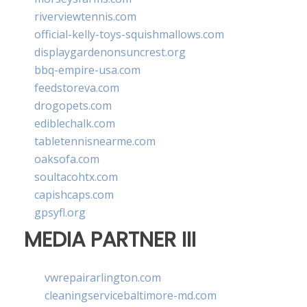
riverviewtennis.com
official-kelly-toys-squishmallows.com
displaygardenonsuncrest.org
bbq-empire-usa.com
feedstoreva.com
drogopets.com
ediblechalk.com
tabletennisnearme.com
oaksofa.com
soultacohtx.com
capishcaps.com
gpsyfl.org
MEDIA PARTNER III
vwrepairarlington.com
cleaningservicebaltimore-md.com