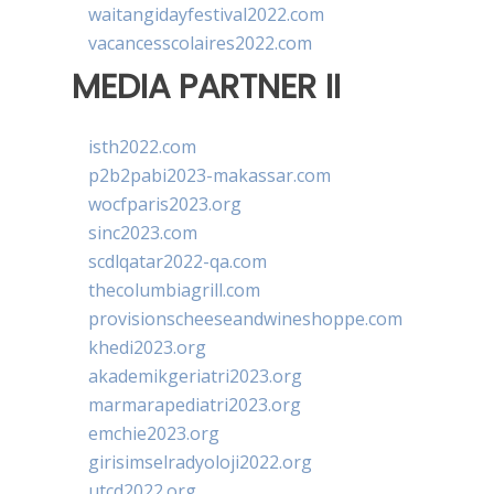
waitangidayfestival2022.com
vacancesscolaires2022.com
MEDIA PARTNER II
isth2022.com
p2b2pabi2023-makassar.com
wocfparis2023.org
sinc2023.com
scdlqatar2022-qa.com
thecolumbiagrill.com
provisionscheeseandwineshoppe.com
khedi2023.org
akademikgeriatri2023.org
marmarapediatri2023.org
emchie2023.org
girisimselradyoloji2022.org
utcd2022.org