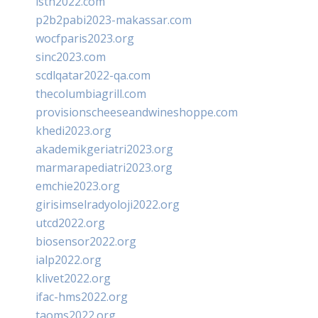
isth2022.com
p2b2pabi2023-makassar.com
wocfparis2023.org
sinc2023.com
scdlqatar2022-qa.com
thecolumbiagrill.com
provisionscheeseandwineshoppe.com
khedi2023.org
akademikgeriatri2023.org
marmarapediatri2023.org
emchie2023.org
girisimselradyoloji2022.org
utcd2022.org
biosensor2022.org
ialp2022.org
klivet2022.org
ifac-hms2022.org
taoms2022.org