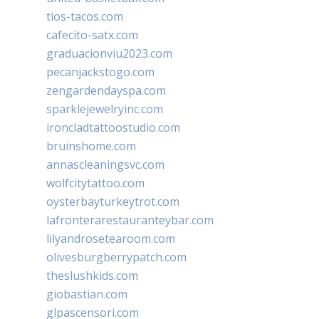
tios-tacos.com
cafecito-satx.com
graduacionviu2023.com
pecanjackstogo.com
zengardendayspa.com
sparklejewelryinc.com
ironcladtattoostudio.com
bruinshome.com
annascleaningsvc.com
wolfcitytattoo.com
oysterbayturkeytrot.com
lafronterarestauranteybar.com
lilyandrosetearoom.com
olivesburgberrypatch.com
theslushkids.com
giobastian.com
glpascensori.com