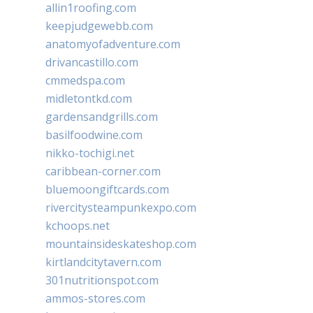
allin1roofing.com
keepjudgewebb.com
anatomyofadventure.com
drivancastillo.com
cmmedspa.com
midletontkd.com
gardensandgrills.com
basilfoodwine.com
nikko-tochigi.net
caribbean-corner.com
bluemoongiftcards.com
rivercitysteampunkexpo.com
kchoops.net
mountainsideskateshop.com
kirtlandcitytavern.com
301nutritionspot.com
ammos-stores.com