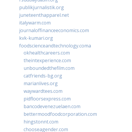
publikjurnalistik.org
juneteenthapparel.net
italywarm.com
journaloffinanceeconomics.com
kvk-kumari.org
foodscienceandtechnology.coma
okhealthcareers.com
theintexperience.com
unboundedthefilm.com
catfriends-bg.org
marianlives.org
waywardtees.com
pidfloorsexpress.com
bancodevenezuelaen.com
bettermoodfoodcorporation.com
hingstonnt.com
chooseagender.com