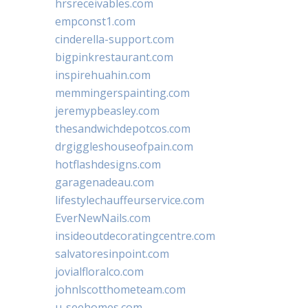
hrsreceivables.com
empconst1.com
cinderella-support.com
bigpinkrestaurant.com
inspirehuahin.com
memmingerspainting.com
jeremypbeasley.com
thesandwichdepotcos.com
drgiggleshouseofpain.com
hotflashdesigns.com
garagenadeau.com
lifestylechauffeurservice.com
EverNewNails.com
insideoutdecoratingcentre.com
salvatoresinpoint.com
jovialfloralco.com
johnlscotthometeam.com
u-seehomes.com