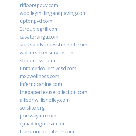
rifloorepoxy.com
woolleymillingandpaving.com
uptonpvd.com
2troublegrill.com
casateranga.com
sticksandstonesstudiooh.com
walkers-treeservice.com
shopmossi.com
untamedcollectivesd.com
mxpwellness.com
infernocanine.com
thepaperhousecollection.com
allisonwillisholley.com
solslite.org
portwayinn.com
djmaddogmusic.com
thesoundarchitects.com