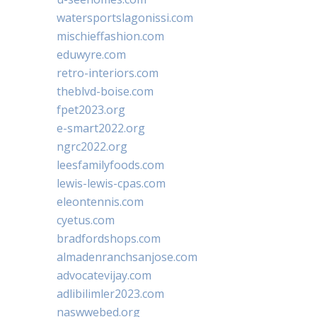
watersportslagonissi.com
mischieffashion.com
eduwyre.com
retro-interiors.com
theblvd-boise.com
fpet2023.org
e-smart2022.org
ngrc2022.org
leesfamilyfoods.com
lewis-lewis-cpas.com
eleontennis.com
cyetus.com
bradfordshops.com
almadenranchsanjose.com
advocatevijay.com
adlibilimler2023.com
naswwebed.org