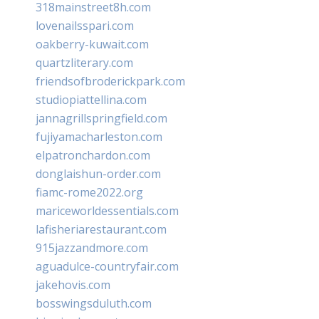
318mainstreet8h.com
lovenailsspari.com
oakberry-kuwait.com
quartzliterary.com
friendsofbroderickpark.com
studiopiattellina.com
jannagrillspringfield.com
fujiyamacharleston.com
elpatronchardon.com
donglaishun-order.com
fiamc-rome2022.org
mariceworldessentials.com
lafisheriarestaurant.com
915jazzandmore.com
aguadulce-countryfair.com
jakehovis.com
bosswingsduluth.com