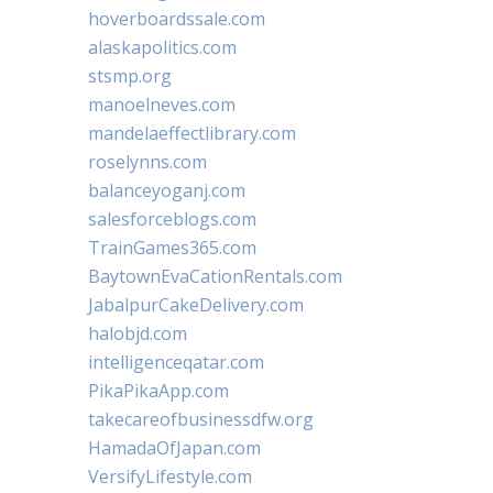
hoverboardssale.com
alaskapolitics.com
stsmp.org
manoelneves.com
mandelaeffectlibrary.com
roselynns.com
balanceyoganj.com
salesforceblogs.com
TrainGames365.com
BaytownEvaCationRentals.com
JabalpurCakeDelivery.com
halobjd.com
intelligenceqatar.com
PikaPikaApp.com
takecareofbusinessdfw.org
HamadaOfJapan.com
VersifyLifestyle.com