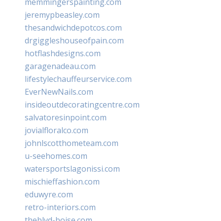
memmingerspainting.com
jeremypbeasley.com
thesandwichdepotcos.com
drgiggleshouseofpain.com
hotflashdesigns.com
garagenadeau.com
lifestylechauffeurservice.com
EverNewNails.com
insideoutdecoratingcentre.com
salvatoresinpoint.com
jovialfloralco.com
johnlscotthometeam.com
u-seehomes.com
watersportslagonissi.com
mischieffashion.com
eduwyre.com
retro-interiors.com
theblvd-boise.com