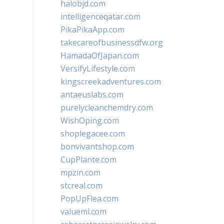
halobjd.com
intelligenceqatar.com
PikaPikaApp.com
takecareofbusinessdfw.org
HamadaOfJapan.com
VersifyLifestyle.com
kingscreekadventures.com
antaeuslabs.com
purelycleanchemdry.com
WishOping.com
shoplegacee.com
bonvivantshop.com
CupPlante.com
mpzin.com
stcreal.com
PopUpFlea.com
valueml.com