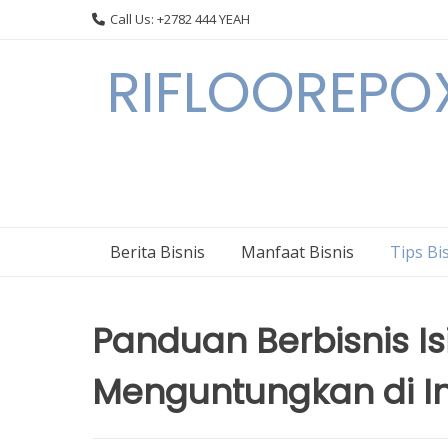
Skip
Call Us: +2782 444 YEAH
to
content
RIFLOOREPOX
Berita Bisnis
Manfaat Bisnis
Tips Bi
Panduan Berbisnis Is
Menguntungkan di I