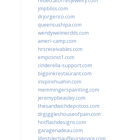
rebeccatorresjewelry.com
jmpbliss.com
drjorgerico.com
queensushipa.com
wendyweimerdds.com
ameri-camp.com
hrsreceivables.com
empconst1.com
cinderella-support.com
bigpinkrestaurant.com
inspirehuahin.com
memmingerspainting.com
jeremypbeasley.com
thesandwichdepotcos.com
drgiggleshouseofpain.com
hotflashdesigns.com
garagenadeau.com
lifestylechauffeurservice.com