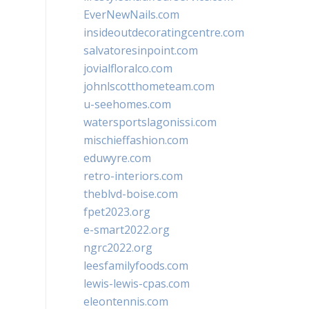
EverNewNails.com
insideoutdecoratingcentre.com
salvatoresinpoint.com
jovialfloralco.com
johnlscotthometeam.com
u-seehomes.com
watersportslagonissi.com
mischieffashion.com
eduwyre.com
retro-interiors.com
theblvd-boise.com
fpet2023.org
e-smart2022.org
ngrc2022.org
leesfamilyfoods.com
lewis-lewis-cpas.com
eleontennis.com