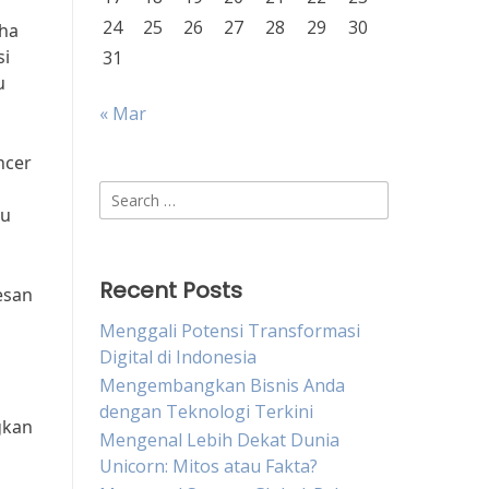
24
25
26
27
28
29
30
aha
si
31
u
« Mar
ncer
Search
tu
for:
Recent Posts
esan
Menggali Potensi Transformasi
Digital di Indonesia
Mengembangkan Bisnis Anda
dengan Teknologi Terkini
gkan
Mengenal Lebih Dekat Dunia
a
Unicorn: Mitos atau Fakta?