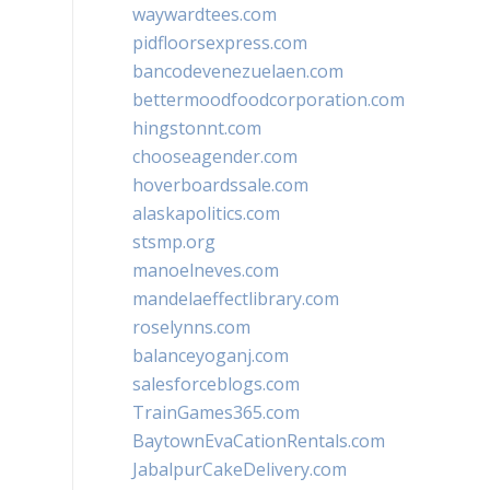
waywardtees.com
pidfloorsexpress.com
bancodevenezuelaen.com
bettermoodfoodcorporation.com
hingstonnt.com
chooseagender.com
hoverboardssale.com
alaskapolitics.com
stsmp.org
manoelneves.com
mandelaeffectlibrary.com
roselynns.com
balanceyoganj.com
salesforceblogs.com
TrainGames365.com
BaytownEvaCationRentals.com
JabalpurCakeDelivery.com