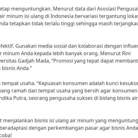
tetap menguntungkan. Menurut data dari Asosiasi Pengus
air minum isi ulang di Indonesia bervariasi tergantung loka
nda tetapkan tidak terlalu tinggi sehingga masih terjangka
fektif. Gunakan media sosial dan kolaborasi dengan influe
air minum Anda kepada lebih banyak orang. Menurut Rini
versitas Gadjah Mada, “Promosi yang tepat dapat memban
bisnis Anda.”
han tempat usaha. “Kepuasan konsumen adalah kunci kesuks
an yang ramah dan tempat usaha yang bersih agar konsumen
ndika Putra, seorang pengusaha sukses di bidang bisnis air
t menjalankan bisnis isi ulang air minum yang menguntun
an beradaptasi dengan perkembangan pasar agar bisnis And
coba!