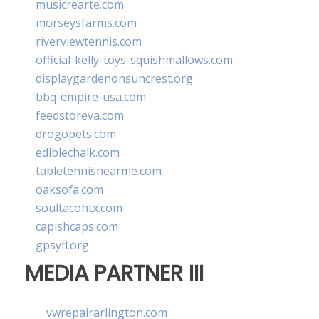
musicrearte.com
morseysfarms.com
riverviewtennis.com
official-kelly-toys-squishmallows.com
displaygardenonsuncrest.org
bbq-empire-usa.com
feedstoreva.com
drogopets.com
ediblechalk.com
tabletennisnearme.com
oaksofa.com
soultacohtx.com
capishcaps.com
gpsyfl.org
MEDIA PARTNER III
vwrepairarlington.com