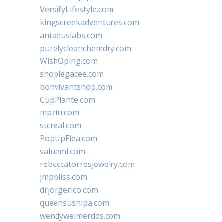
VersifyLifestyle.com
kingscreekadventures.com
antaeuslabs.com
purelycleanchemdry.com
WishOping.com
shoplegacee.com
bonvivantshop.com
CupPlante.com
mpzin.com
stcreal.com
PopUpFlea.com
valueml.com
rebeccatorresjewelry.com
jmpbliss.com
drjorgerico.com
queensushipa.com
wendyweimerdds.com