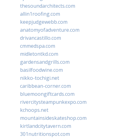
thesoundarchitects.com
allin1roofing.com
keepjudgewebb.com
anatomyofadventure.com
drivancastillo.com
cmmedspa.com
midletontkd.com
gardensandgrills.com
basilfoodwine.com
nikko-tochigi.net
caribbean-corner.com
bluemoongiftcards.com
rivercitysteampunkexpo.com
kchoops.net
mountainsideskateshop.com
kirtlandcitytavern.com
301nutritionspot.com