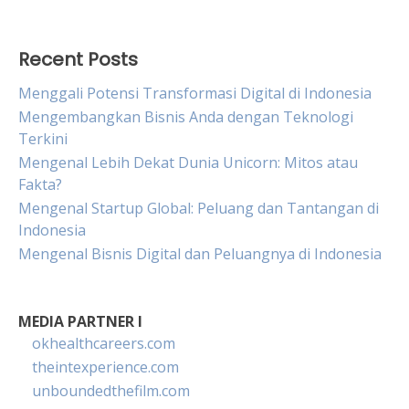
for:
Recent Posts
Menggali Potensi Transformasi Digital di Indonesia
Mengembangkan Bisnis Anda dengan Teknologi
Terkini
Mengenal Lebih Dekat Dunia Unicorn: Mitos atau
Fakta?
Mengenal Startup Global: Peluang dan Tantangan di
Indonesia
Mengenal Bisnis Digital dan Peluangnya di Indonesia
MEDIA PARTNER I
okhealthcareers.com
theintexperience.com
unboundedthefilm.com