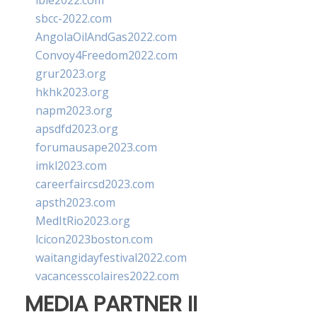
ibie2022.com
sbcc-2022.com
AngolaOilAndGas2022.com
Convoy4Freedom2022.com
grur2023.org
hkhk2023.org
napm2023.org
apsdfd2023.org
forumausape2023.com
imkl2023.com
careerfaircsd2023.com
apsth2023.com
MedItRio2023.org
lcicon2023boston.com
waitangidayfestival2022.com
vacancesscolaires2022.com
MEDIA PARTNER II