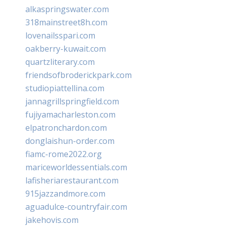
alkaspringswater.com
318mainstreet8h.com
lovenailsspari.com
oakberry-kuwait.com
quartzliterary.com
friendsofbroderickpark.com
studiopiattellina.com
jannagrillspringfield.com
fujiyamacharleston.com
elpatronchardon.com
donglaishun-order.com
fiamc-rome2022.org
mariceworldessentials.com
lafisheriarestaurant.com
915jazzandmore.com
aguadulce-countryfair.com
jakehovis.com