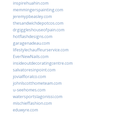
inspirehuahin.com
memmingerspainting.com
jeremypbeasley.com
thesandwichdepotcos.com
drgiggleshouseofpain.com
hotflashdesigns.com
garagenadeau.com
lifestylechauffeurservice.com
EverNewNails.com
insideoutdecoratingcentre.com
salvatoresinpoint.com
jovialfloralco.com
johnlscotthometeam.com
u-seehomes.com
watersportslagonissi.com
mischieffashion.com
eduwyre.com