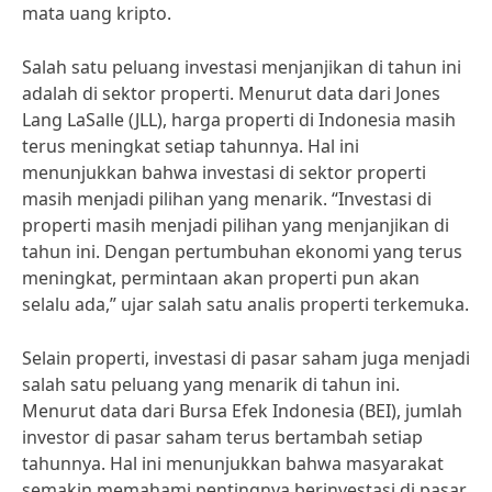
mata uang kripto.
Salah satu peluang investasi menjanjikan di tahun ini
adalah di sektor properti. Menurut data dari Jones
Lang LaSalle (JLL), harga properti di Indonesia masih
terus meningkat setiap tahunnya. Hal ini
menunjukkan bahwa investasi di sektor properti
masih menjadi pilihan yang menarik. “Investasi di
properti masih menjadi pilihan yang menjanjikan di
tahun ini. Dengan pertumbuhan ekonomi yang terus
meningkat, permintaan akan properti pun akan
selalu ada,” ujar salah satu analis properti terkemuka.
Selain properti, investasi di pasar saham juga menjadi
salah satu peluang yang menarik di tahun ini.
Menurut data dari Bursa Efek Indonesia (BEI), jumlah
investor di pasar saham terus bertambah setiap
tahunnya. Hal ini menunjukkan bahwa masyarakat
semakin memahami pentingnya berinvestasi di pasar