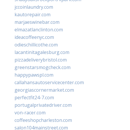
jccoinlaundry.com
kautorepair.com
marjaeswinebar.com
elmazatlanclinton.com
ideacoffeenyc.com
odieschillicothe.com
lacantinitagalesburg.com
pizzadeliverybristol.com
greenstarsmogcheck.com
happypawspl.com
callahansautoservicecenter.com
georgiascornermarket.com
perfectfit24-7.com
portugalprivatedriver.com
von-racer.com
coffeeshopcharleston.com
salon104mainstreet.com