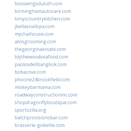
bosswingsduluth.com
birminghamautocare.com
tonyscountrykitchen.com
jbellasnailspa.com
mychaihouse.com
alvisgrooming.com
thegeorginaestate.com
blythewoodseafood.com
paolosdelibangkok.com
bobacove.com
phoone24brookfield.com
mickeybarmama.com
roadwayconstructioninc.com
shopdragonflyboutique.com
sportszilla.org
batchprovisionsbar.com
brasserie-gobette.com