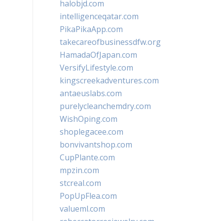
halobjd.com
intelligenceqatar.com
PikaPikaApp.com
takecareofbusinessdfw.org
HamadaOfJapan.com
VersifyLifestyle.com
kingscreekadventures.com
antaeuslabs.com
purelycleanchemdry.com
WishOping.com
shoplegacee.com
bonvivantshop.com
CupPlante.com
mpzin.com
stcreal.com
PopUpFlea.com
valueml.com