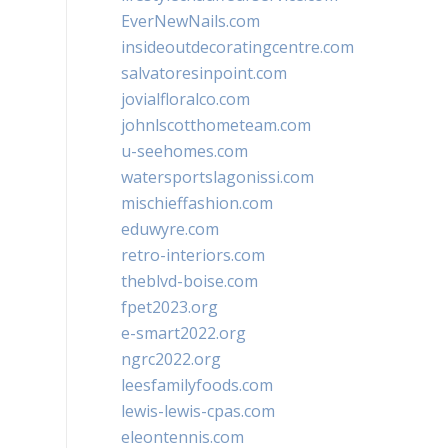
EverNewNails.com
insideoutdecoratingcentre.com
salvatoresinpoint.com
jovialfloralco.com
johnlscotthometeam.com
u-seehomes.com
watersportslagonissi.com
mischieffashion.com
eduwyre.com
retro-interiors.com
theblvd-boise.com
fpet2023.org
e-smart2022.org
ngrc2022.org
leesfamilyfoods.com
lewis-lewis-cpas.com
eleontennis.com