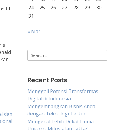
24
25
26
27
28
29
30
sitif
31
« Mar
t
nis
enald
Search
ikan
for:
Recent Posts
Menggali Potensi Transformasi
Digital di Indonesia
Mengembangkan Bisnis Anda
dengan Teknologi Terkini
l dan
sional
Mengenal Lebih Dekat Dunia
Unicorn: Mitos atau Fakta?