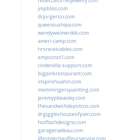
rebeccatorresjewelry.com
jmpbliss.com
drjorgerico.com
queensushipa.com
wendyweimerdds.com
ameri-camp.com
hrsreceivables.com
empconst1.com
cinderella-support.com
bigpinkrestaurant.com
inspirehuahin.com
memmingerspainting.com
jeremypbeasley.com
thesandwichdepotcos.com
drgiggleshouseofpain.com
hotflashdesigns.com
garagenadeau.com
lifestylechauffeurservice.com