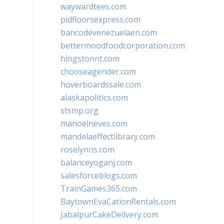
waywardtees.com
pidfloorsexpress.com
bancodevenezuelaen.com
bettermoodfoodcorporation.com
hingstonnt.com
chooseagender.com
hoverboardssale.com
alaskapolitics.com
stsmp.org
manoelneves.com
mandelaeffectlibrary.com
roselynns.com
balanceyoganj.com
salesforceblogs.com
TrainGames365.com
BaytownEvaCationRentals.com
JabalpurCakeDelivery.com