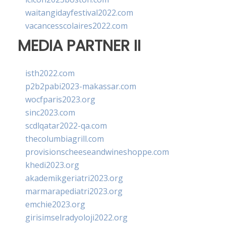
waitangidayfestival2022.com
vacancesscolaires2022.com
MEDIA PARTNER II
isth2022.com
p2b2pabi2023-makassar.com
wocfparis2023.org
sinc2023.com
scdlqatar2022-qa.com
thecolumbiagrill.com
provisionscheeseandwineshoppe.com
khedi2023.org
akademikgeriatri2023.org
marmarapediatri2023.org
emchie2023.org
girisimselradyoloji2022.org