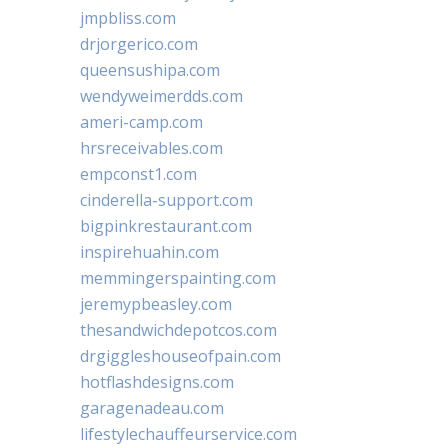
jmpbliss.com
drjorgerico.com
queensushipa.com
wendyweimerdds.com
ameri-camp.com
hrsreceivables.com
empconst1.com
cinderella-support.com
bigpinkrestaurant.com
inspirehuahin.com
memmingerspainting.com
jeremypbeasley.com
thesandwichdepotcos.com
drgiggleshouseofpain.com
hotflashdesigns.com
garagenadeau.com
lifestylechauffeurservice.com