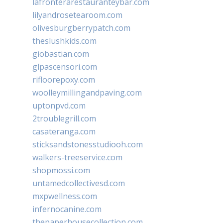
lafronterarestauranteybar.com
lilyandrosetearoom.com
olivesburgberrypatch.com
theslushkids.com
giobastian.com
glpascensori.com
rifloorepoxy.com
woolleymillingandpaving.com
uptonpvd.com
2troublegrill.com
casateranga.com
sticksandstonesstudiooh.com
walkers-treeservice.com
shopmossi.com
untamedcollectivesd.com
mxpwellness.com
infernocanine.com
thepaperhousecollection.com