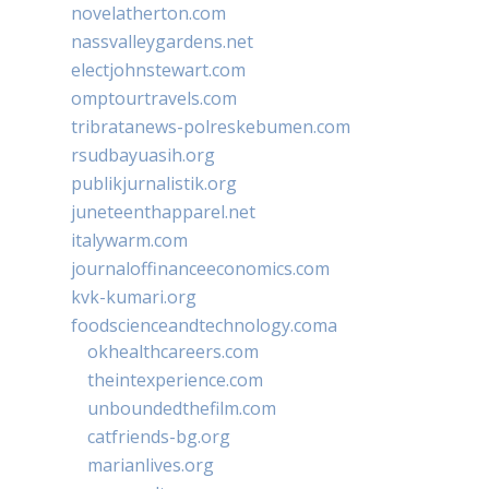
novelatherton.com
nassvalleygardens.net
electjohnstewart.com
omptourtravels.com
tribratanews-polreskebumen.com
rsudbayuasih.org
publikjurnalistik.org
juneteenthapparel.net
italywarm.com
journaloffinanceeconomics.com
kvk-kumari.org
foodscienceandtechnology.coma
okhealthcareers.com
theintexperience.com
unboundedthefilm.com
catfriends-bg.org
marianlives.org