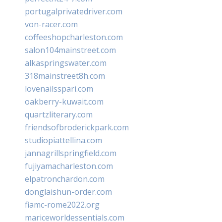
portugalprivatedriver.com
von-racer.com
coffeeshopcharleston.com
salon104mainstreet.com
alkaspringswater.com
318mainstreet8h.com
lovenailsspari.com
oakberry-kuwait.com
quartzliterary.com
friendsofbroderickpark.com
studiopiattellina.com
jannagrillspringfield.com
fujiyamacharleston.com
elpatronchardon.com
donglaishun-order.com
fiamc-rome2022.org
mariceworldessentials.com