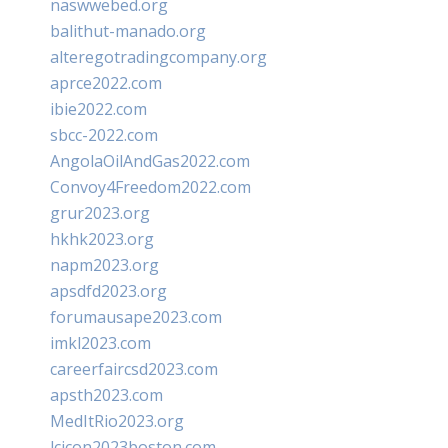
naswwebed.org
balithut-manado.org
alteregotradingcompany.org
aprce2022.com
ibie2022.com
sbcc-2022.com
AngolaOilAndGas2022.com
Convoy4Freedom2022.com
grur2023.org
hkhk2023.org
napm2023.org
apsdfd2023.org
forumausape2023.com
imkl2023.com
careerfaircsd2023.com
apsth2023.com
MedItRio2023.org
lcicon2023boston.com