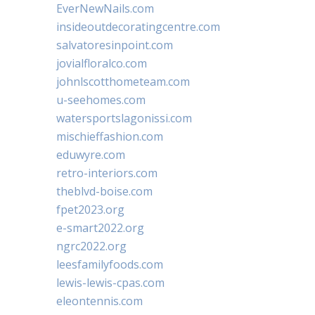
EverNewNails.com
insideoutdecoratingcentre.com
salvatoresinpoint.com
jovialfloralco.com
johnlscotthometeam.com
u-seehomes.com
watersportslagonissi.com
mischieffashion.com
eduwyre.com
retro-interiors.com
theblvd-boise.com
fpet2023.org
e-smart2022.org
ngrc2022.org
leesfamilyfoods.com
lewis-lewis-cpas.com
eleontennis.com