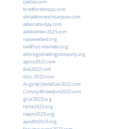
cyetus.com
bradfordshops.com
almadenranchsanjose.com
advocatevijay.com
adlibilimler2023.com
naswwebed.org
balithut-manado.org
alteregotradingcompany.org
aprce2022.com
ibie2022.com
sbcc-2022.com
AngolaOilAndGas2022.com
Convoy4Freedom2022.com
grur2023.org
hkhk2023.org
napm2023.org
apsdfd2023.org
forumausape2023.com