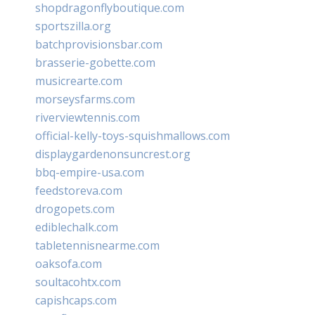
shopdragonflyboutique.com
sportszilla.org
batchprovisionsbar.com
brasserie-gobette.com
musicrearte.com
morseysfarms.com
riverviewtennis.com
official-kelly-toys-squishmallows.com
displaygardenonsuncrest.org
bbq-empire-usa.com
feedstoreva.com
drogopets.com
ediblechalk.com
tabletennisnearme.com
oaksofa.com
soultacohtx.com
capishcaps.com