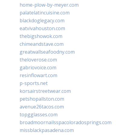
home-plow-by-meyer.com
palatelatincuisine.com
blackdoglegacy.com
eatvivahouston.com
thebigshowok.com
chimeandstave.com
greatwallseafoodny.com
theloverose.com
gabriovoice.com
resinflowart.com
p-sports.net
korsairstreetwear.com
petshopallston.com
avenue26tacos.com
topgglasses.com
broadmoornailsspacoloradosprings.com
missblackpasadena.com