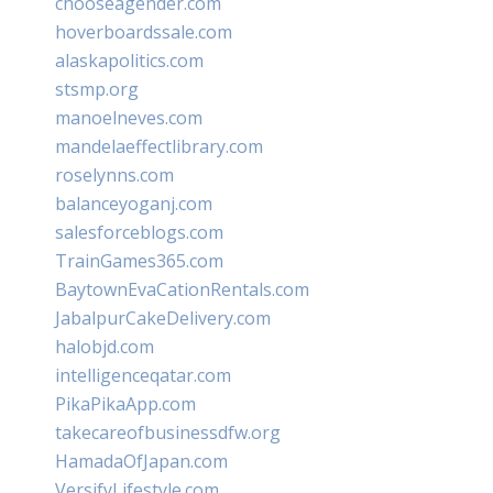
chooseagender.com
hoverboardssale.com
alaskapolitics.com
stsmp.org
manoelneves.com
mandelaeffectlibrary.com
roselynns.com
balanceyoganj.com
salesforceblogs.com
TrainGames365.com
BaytownEvaCationRentals.com
JabalpurCakeDelivery.com
halobjd.com
intelligenceqatar.com
PikaPikaApp.com
takecareofbusinessdfw.org
HamadaOfJapan.com
VersifyLifestyle.com