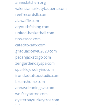
anneskitchen.org
valenciamarketytaqueria.com
reefrecordsllc.com
alawaffle.com
aryouthfishing.com
united-basketball.com
tios-tacos.com
cafecito-satx.com
graduacionviu2023.com
pecanjackstogo.com
zengardendayspa.com
sparklejewelryinc.com
ironcladtattoostudio.com
bruinshome.com
annascleaningsvc.com
wolfcitytattoo.com
oysterbayturkeytrot.com