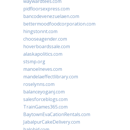
waywardtees.com
pidfloorsexpress.com
bancodevenezuelaen.com
bettermoodfoodcorporation.com
hingstonnt.com
chooseagender.com
hoverboardssale.com
alaskapolitics.com
stsmp.org
manoelneves.com
mandelaeffectlibrary.com
roselynns.com
balanceyoganj.com
salesforceblogs.com
TrainGames365.com
BaytownEvaCationRentals.com
JabalpurCakeDelivery.com
halobjd.com