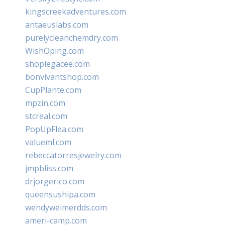
kingscreekadventures.com
antaeuslabs.com
purelycleanchemdry.com
WishOping.com
shoplegacee.com
bonvivantshop.com
CupPlante.com
mpzin.com
stcreal.com
PopUpFlea.com
valueml.com
rebeccatorresjewelry.com
jmpbliss.com
drjorgerico.com
queensushipa.com
wendyweimerdds.com
ameri-camp.com