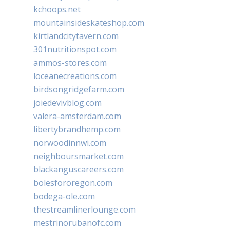
kchoops.net
mountainsideskateshop.com
kirtlandcitytavern.com
301nutritionspot.com
ammos-stores.com
loceanecreations.com
birdsongridgefarm.com
joiedevivblog.com
valera-amsterdam.com
libertybrandhemp.com
norwoodinnwi.com
neighboursmarket.com
blackanguscareers.com
bolesfororegon.com
bodega-ole.com
thestreamlinerlounge.com
mestrinorubanofc.com