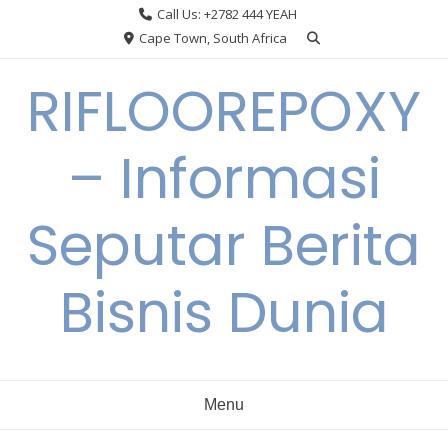
Skip
Call Us: +2782 444 YEAH
to
Cape Town, South Africa
content
RIFLOOREPOXY
– Informasi
Seputar Berita
Bisnis Dunia
Menu