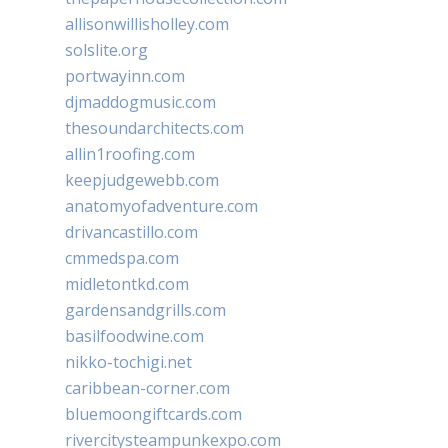
allisonwillisholley.com
solslite.org
portwayinn.com
djmaddogmusic.com
thesoundarchitects.com
allin1roofing.com
keepjudgewebb.com
anatomyofadventure.com
drivancastillo.com
cmmedspa.com
midletontkd.com
gardensandgrills.com
basilfoodwine.com
nikko-tochigi.net
caribbean-corner.com
bluemoongiftcards.com
rivercitysteampunkexpo.com