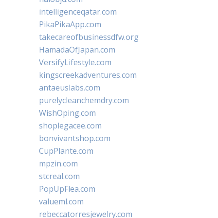
intelligenceqatar.com
PikaPikaApp.com
takecareofbusinessdfw.org
HamadaOfJapan.com
VersifyLifestyle.com
kingscreekadventures.com
antaeuslabs.com
purelycleanchemdry.com
WishOping.com
shoplegacee.com
bonvivantshop.com
CupPlante.com
mpzin.com
stcreal.com
PopUpFlea.com
valueml.com
rebeccatorresjewelry.com