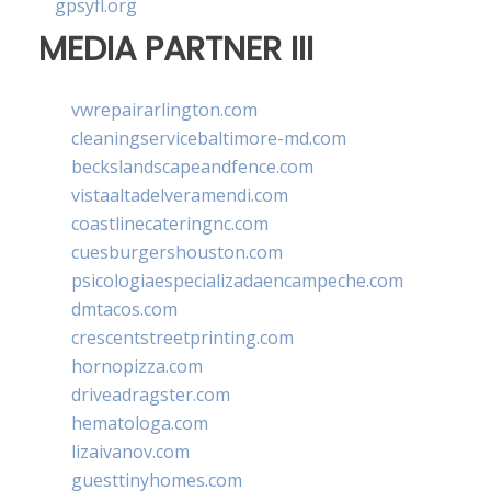
gpsyfl.org
MEDIA PARTNER III
vwrepairarlington.com
cleaningservicebaltimore-md.com
beckslandscapeandfence.com
vistaaltadelveramendi.com
coastlinecateringnc.com
cuesburgershouston.com
psicologiaespecializadaencampeche.com
dmtacos.com
crescentstreetprinting.com
hornopizza.com
driveadragster.com
hematologa.com
lizaivanov.com
guesttinyhomes.com