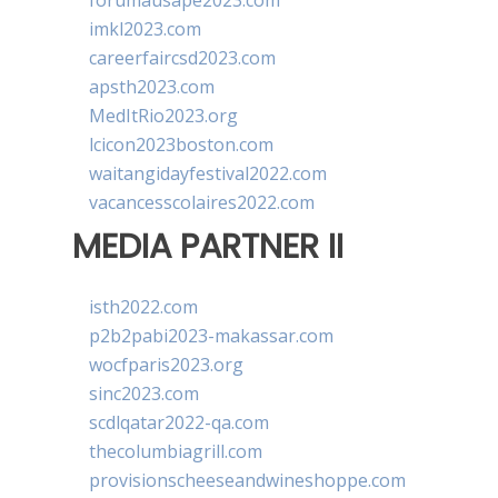
imkl2023.com
careerfaircsd2023.com
apsth2023.com
MedItRio2023.org
lcicon2023boston.com
waitangidayfestival2022.com
vacancesscolaires2022.com
MEDIA PARTNER II
isth2022.com
p2b2pabi2023-makassar.com
wocfparis2023.org
sinc2023.com
scdlqatar2022-qa.com
thecolumbiagrill.com
provisionscheeseandwineshoppe.com