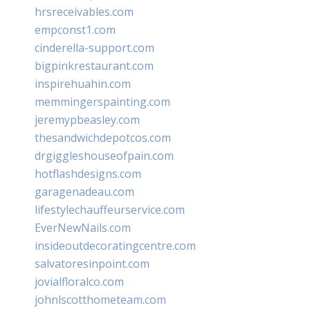
hrsreceivables.com
empconst1.com
cinderella-support.com
bigpinkrestaurant.com
inspirehuahin.com
memmingerspainting.com
jeremypbeasley.com
thesandwichdepotcos.com
drgiggleshouseofpain.com
hotflashdesigns.com
garagenadeau.com
lifestylechauffeurservice.com
EverNewNails.com
insideoutdecoratingcentre.com
salvatoresinpoint.com
jovialfloralco.com
johnlscotthometeam.com