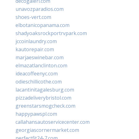
decogaleri.com
unavozparadios.com
shoes-vert.com
elbotanicopanama.com
shadyoaksrockportrvpark.com
jccoinlaundry.com
kautorepair.com
marjaeswinebar.com
elmazatlanclinton.com
ideacoffeenyc.com
odieschillicothe.com
lacantinitagalesburg.com
pizzadeliverybristol.com
greenstarsmogcheck.com
happypawspl.com
callahansautoservicecenter.com
georgiascornermarket.com
perfectfit24-7.com