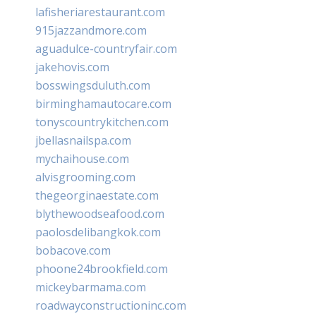
lafisheriarestaurant.com
915jazzandmore.com
aguadulce-countryfair.com
jakehovis.com
bosswingsduluth.com
birminghamautocare.com
tonyscountrykitchen.com
jbellasnailspa.com
mychaihouse.com
alvisgrooming.com
thegeorginaestate.com
blythewoodseafood.com
paolosdelibangkok.com
bobacove.com
phoone24brookfield.com
mickeybarmama.com
roadwayconstructioninc.com