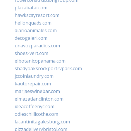
roderconstructiongroup.com
plazabatai.com
hawkscayresort.com
hellonquads.com
diarioanimales.com
decogaleri.com
unavozparadios.com
shoes-vert.com
elbotanicopanama.com
shadyoaksrockportrvpark.com
jccoinlaundry.com
kautorepair.com
marjaeswinebar.com
elmazatlanclinton.com
ideacoffeenyc.com
odieschillicothe.com
lacantinitagalesburg.com
pizzadeliverybristol.com