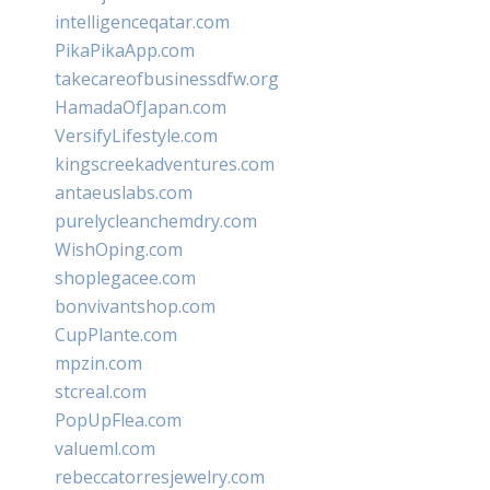
intelligenceqatar.com
PikaPikaApp.com
takecareofbusinessdfw.org
HamadaOfJapan.com
VersifyLifestyle.com
kingscreekadventures.com
antaeuslabs.com
purelycleanchemdry.com
WishOping.com
shoplegacee.com
bonvivantshop.com
CupPlante.com
mpzin.com
stcreal.com
PopUpFlea.com
valueml.com
rebeccatorresjewelry.com