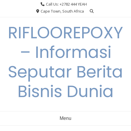
Skip
Call Us: +2782 444 YEAH
to
Cape Town, South Africa
content
RIFLOOREPOXY
– Informasi
Seputar Berita
Bisnis Dunia
Menu