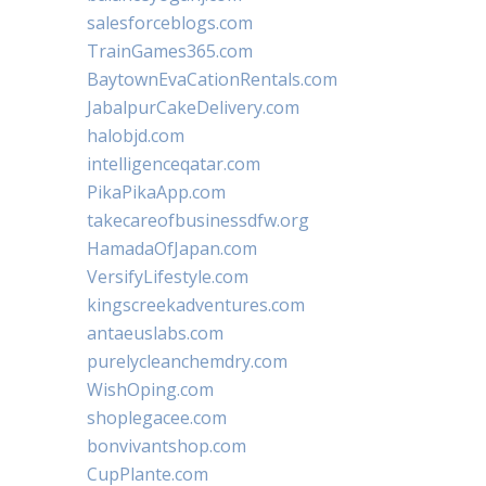
salesforceblogs.com
TrainGames365.com
BaytownEvaCationRentals.com
JabalpurCakeDelivery.com
halobjd.com
intelligenceqatar.com
PikaPikaApp.com
takecareofbusinessdfw.org
HamadaOfJapan.com
VersifyLifestyle.com
kingscreekadventures.com
antaeuslabs.com
purelycleanchemdry.com
WishOping.com
shoplegacee.com
bonvivantshop.com
CupPlante.com