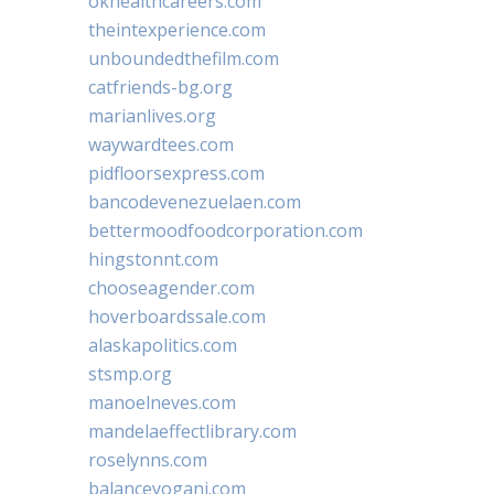
okhealthcareers.com
theintexperience.com
unboundedthefilm.com
catfriends-bg.org
marianlives.org
waywardtees.com
pidfloorsexpress.com
bancodevenezuelaen.com
bettermoodfoodcorporation.com
hingstonnt.com
chooseagender.com
hoverboardssale.com
alaskapolitics.com
stsmp.org
manoelneves.com
mandelaeffectlibrary.com
roselynns.com
balanceyoganj.com