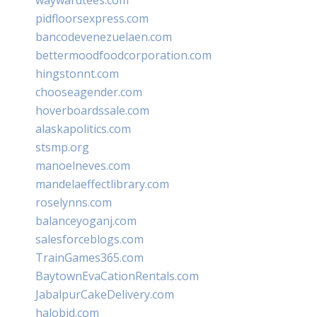
waywardtees.com
pidfloorsexpress.com
bancodevenezuelaen.com
bettermoodfoodcorporation.com
hingstonnt.com
chooseagender.com
hoverboardssale.com
alaskapolitics.com
stsmp.org
manoelneves.com
mandelaeffectlibrary.com
roselynns.com
balanceyoganj.com
salesforceblogs.com
TrainGames365.com
BaytownEvaCationRentals.com
JabalpurCakeDelivery.com
halobjd.com