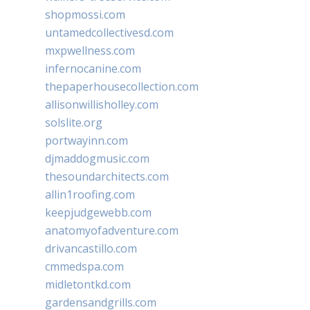
shopmossi.com
untamedcollectivesd.com
mxpwellness.com
infernocanine.com
thepaperhousecollection.com
allisonwillisholley.com
solslite.org
portwayinn.com
djmaddogmusic.com
thesoundarchitects.com
allin1roofing.com
keepjudgewebb.com
anatomyofadventure.com
drivancastillo.com
cmmedspa.com
midletontkd.com
gardensandgrills.com