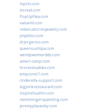
mpzin.com
stcreal.com
PopUpFlea.com
valueml.com
rebeccatorresjewelry.com
jmpbliss.com
drjorgerico.com
queensushipa.com
wendyweimerdds.com
ameri-camp.com
hrsreceivables.com
empconst1.com
cinderella-support.com
bigpinkrestaurant.com
inspirehuahin.com
memmingerspainting.com
jeremypbeasley.com