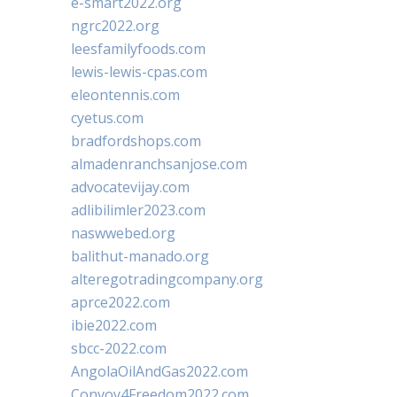
e-smart2022.org
ngrc2022.org
leesfamilyfoods.com
lewis-lewis-cpas.com
eleontennis.com
cyetus.com
bradfordshops.com
almadenranchsanjose.com
advocatevijay.com
adlibilimler2023.com
naswwebed.org
balithut-manado.org
alteregotradingcompany.org
aprce2022.com
ibie2022.com
sbcc-2022.com
AngolaOilAndGas2022.com
Convoy4Freedom2022.com