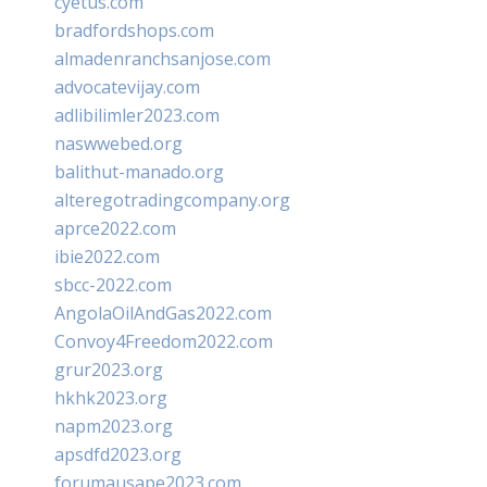
cyetus.com
bradfordshops.com
almadenranchsanjose.com
advocatevijay.com
adlibilimler2023.com
naswwebed.org
balithut-manado.org
alteregotradingcompany.org
aprce2022.com
ibie2022.com
sbcc-2022.com
AngolaOilAndGas2022.com
Convoy4Freedom2022.com
grur2023.org
hkhk2023.org
napm2023.org
apsdfd2023.org
forumausape2023.com