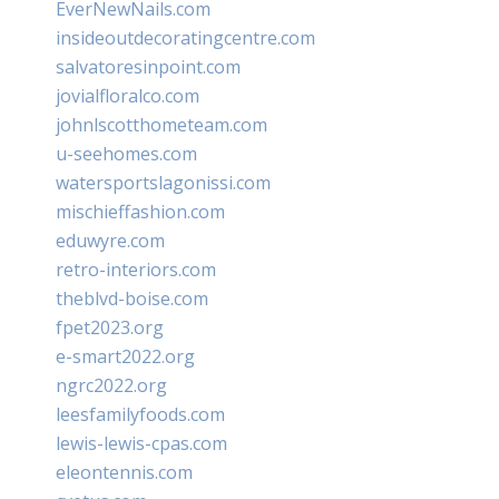
EverNewNails.com
insideoutdecoratingcentre.com
salvatoresinpoint.com
jovialfloralco.com
johnlscotthometeam.com
u-seehomes.com
watersportslagonissi.com
mischieffashion.com
eduwyre.com
retro-interiors.com
theblvd-boise.com
fpet2023.org
e-smart2022.org
ngrc2022.org
leesfamilyfoods.com
lewis-lewis-cpas.com
eleontennis.com