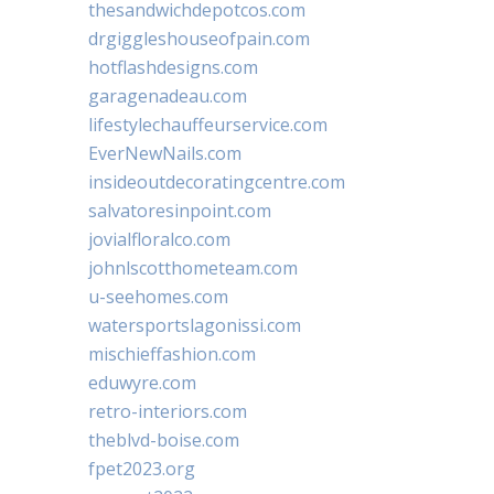
thesandwichdepotcos.com
drgiggleshouseofpain.com
hotflashdesigns.com
garagenadeau.com
lifestylechauffeurservice.com
EverNewNails.com
insideoutdecoratingcentre.com
salvatoresinpoint.com
jovialfloralco.com
johnlscotthometeam.com
u-seehomes.com
watersportslagonissi.com
mischieffashion.com
eduwyre.com
retro-interiors.com
theblvd-boise.com
fpet2023.org