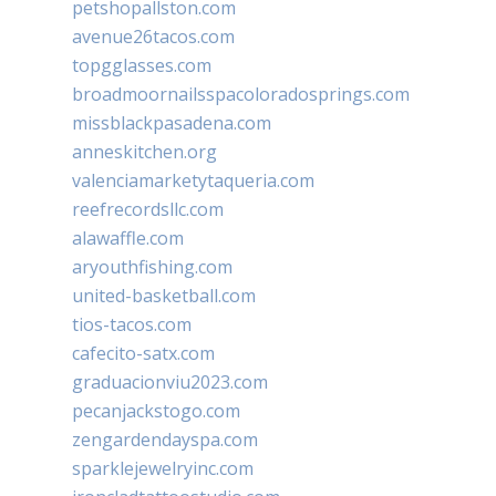
petshopallston.com
avenue26tacos.com
topgglasses.com
broadmoornailsspacoloradosprings.com
missblackpasadena.com
anneskitchen.org
valenciamarketytaqueria.com
reefrecordsllc.com
alawaffle.com
aryouthfishing.com
united-basketball.com
tios-tacos.com
cafecito-satx.com
graduacionviu2023.com
pecanjackstogo.com
zengardendayspa.com
sparklejewelryinc.com