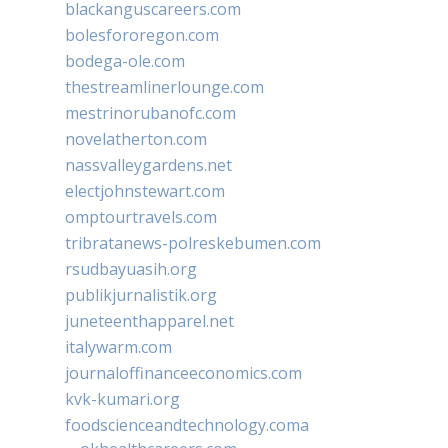
blackanguscareers.com
bolesfororegon.com
bodega-ole.com
thestreamlinerlounge.com
mestrinorubanofc.com
novelatherton.com
nassvalleygardens.net
electjohnstewart.com
omptourtravels.com
tribratanews-polreskebumen.com
rsudbayuasih.org
publikjurnalistik.org
juneteenthapparel.net
italywarm.com
journaloffinanceeconomics.com
kvk-kumari.org
foodscienceandtechnology.coma