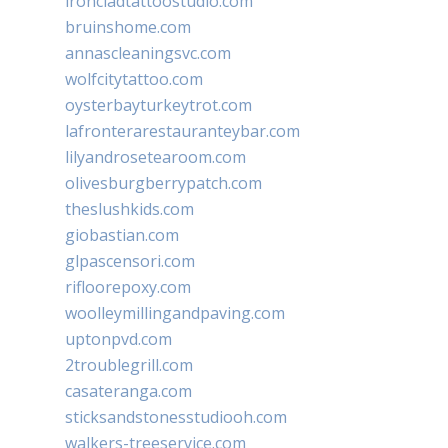
ironcladtattoostudio.com
bruinshome.com
annascleaningsvc.com
wolfcitytattoo.com
oysterbayturkeytrot.com
lafronterarestauranteybar.com
lilyandrosetearoom.com
olivesburgberrypatch.com
theslushkids.com
giobastian.com
glpascensori.com
rifloorepoxy.com
woolleymillingandpaving.com
uptonpvd.com
2troublegrill.com
casateranga.com
sticksandstonesstudiooh.com
walkers-treeservice.com