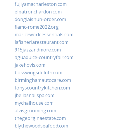
fujiyamacharleston.com
elpatronchardon.com
donglaishun-order.com
fiamc-rome2022.org
mariceworldessentials.com
lafisheriarestaurant.com
915jazzandmore.com
aguadulce-countryfair.com
jakehovis.com
bosswingsduluth.com
birminghamautocare.com
tonyscountrykitchen.com
jbellasnailspa.com
mychaihouse.com
alvisgrooming.com
thegeorginaestate.com
blythewoodseafood.com