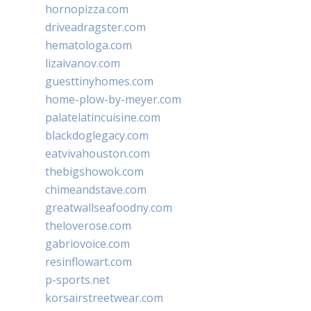
hornopizza.com
driveadragster.com
hematologa.com
lizaivanov.com
guesttinyhomes.com
home-plow-by-meyer.com
palatelatincuisine.com
blackdoglegacy.com
eatvivahouston.com
thebigshowok.com
chimeandstave.com
greatwallseafoodny.com
theloverose.com
gabriovoice.com
resinflowart.com
p-sports.net
korsairstreetwear.com