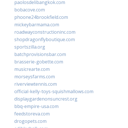
paolosdelibangkok.com
bobacove.com
phoone24brookfield.com
mickeybarmama.com
roadwayconstructioninc.com
shopdragonflyboutique.com
sportszilla.org
batchprovisionsbar.com
brasserie-gobette.com
musicrearte.com
morseysfarms.com
riverviewtennis.com
official-kelly-toys-squishmallows.com
displaygardenonsuncrest.org
bbq-empire-usa.com
feedstoreva.com
drogopets.com