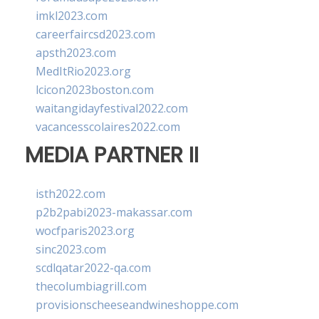
imkl2023.com
careerfaircsd2023.com
apsth2023.com
MedItRio2023.org
lcicon2023boston.com
waitangidayfestival2022.com
vacancesscolaires2022.com
MEDIA PARTNER II
isth2022.com
p2b2pabi2023-makassar.com
wocfparis2023.org
sinc2023.com
scdlqatar2022-qa.com
thecolumbiagrill.com
provisionscheeseandwineshoppe.com