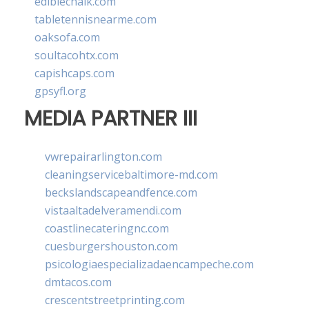
ediblechalk.com
tabletennisnearme.com
oaksofa.com
soultacohtx.com
capishcaps.com
gpsyfl.org
MEDIA PARTNER III
vwrepairarlington.com
cleaningservicebaltimore-md.com
beckslandscapeandfence.com
vistaaltadelveramendi.com
coastlinecateringnc.com
cuesburgershouston.com
psicologiaespecializadaencampeche.com
dmtacos.com
crescentstreetprinting.com