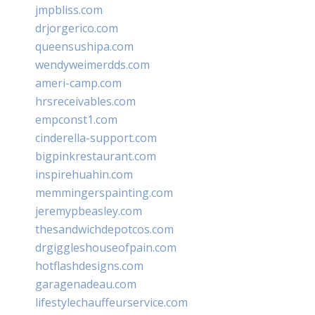
jmpbliss.com
drjorgerico.com
queensushipa.com
wendyweimerdds.com
ameri-camp.com
hrsreceivables.com
empconst1.com
cinderella-support.com
bigpinkrestaurant.com
inspirehuahin.com
memmingerspainting.com
jeremypbeasley.com
thesandwichdepotcos.com
drgiggleshouseofpain.com
hotflashdesigns.com
garagenadeau.com
lifestylechauffeurservice.com