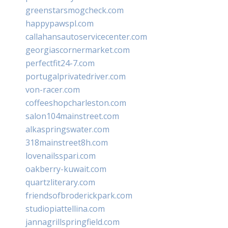
greenstarsmogcheck.com
happypawspl.com
callahansautoservicecenter.com
georgiascornermarket.com
perfectfit24-7.com
portugalprivatedriver.com
von-racer.com
coffeeshopcharleston.com
salon104mainstreet.com
alkaspringswater.com
318mainstreet8h.com
lovenailsspari.com
oakberry-kuwait.com
quartzliterary.com
friendsofbroderickpark.com
studiopiattellina.com
jannagrillspringfield.com