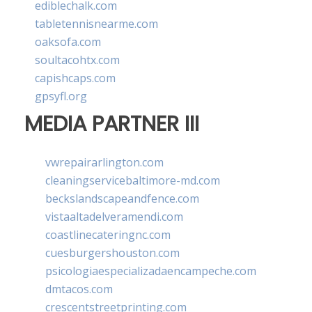
ediblechalk.com
tabletennisnearme.com
oaksofa.com
soultacohtx.com
capishcaps.com
gpsyfl.org
MEDIA PARTNER III
vwrepairarlington.com
cleaningservicebaltimore-md.com
beckslandscapeandfence.com
vistaaltadelveramendi.com
coastlinecateringnc.com
cuesburgershouston.com
psicologiaespecializadaencampeche.com
dmtacos.com
crescentstreetprinting.com