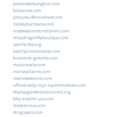
paolosdelibangkok.com
bobacove.com
phoone24brookfield.com
mickeybarmama.com
roadwayconstructioninc.com
shopdragonflyboutique.com
sportszilla.org
batchprovisionsbar.com
brasserie-gobette.com
musicrearte.com
morseysfarms.com
riverviewtennis.com
official-kelly-toys-squishmallows.com
displaygardenonsuncrest.org
bbq-empire-usa.com
feedstoreva.com
drogopets.com