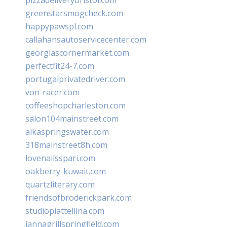
pizzadeliverybristol.com
greenstarsmogcheck.com
happypawspl.com
callahansautoservicecenter.com
georgiascornermarket.com
perfectfit24-7.com
portugalprivatedriver.com
von-racer.com
coffeeshopcharleston.com
salon104mainstreet.com
alkaspringswater.com
318mainstreet8h.com
lovenailsspari.com
oakberry-kuwait.com
quartzliterary.com
friendsofbroderickpark.com
studiopiattellina.com
jannagrillspringfield.com