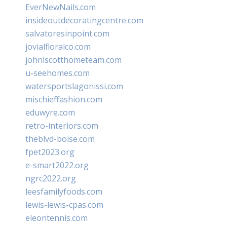
EverNewNails.com
insideoutdecoratingcentre.com
salvatoresinpoint.com
jovialfloralco.com
johnlscotthometeam.com
u-seehomes.com
watersportslagonissi.com
mischieffashion.com
eduwyre.com
retro-interiors.com
theblvd-boise.com
fpet2023.org
e-smart2022.org
ngrc2022.org
leesfamilyfoods.com
lewis-lewis-cpas.com
eleontennis.com