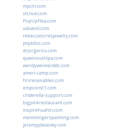
mpzin.com
stcreal.com
PopUpFlea.com
valueml.com
rebeccatorresjewelry.com
jmpbliss.com
drjorgerico.com
queensushipa.com
wendyweimerdds.com
ameri-camp.com
hrsreceivables.com
empconst1.com
cinderella-support.com
bigpinkrestaurant.com
inspirehuahin.com
memmingerspainting.com
jeremypbeasley.com