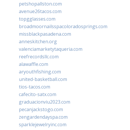
petshopallston.com
avenue26tacos.com
topgglasses.com
broadmoornailsspacoloradosprings.com
missblackpasadena.com
anneskitchen.org
valenciamarketytaqueria.com
reefrecordsllc.com
alawaffle.com
aryouthfishing.com
united-basketball.com
tios-tacos.com
cafecito-satx.com
graduacionviu2023.com
pecanjackstogo.com
zengardendayspa.com
sparklejewelryinc.com