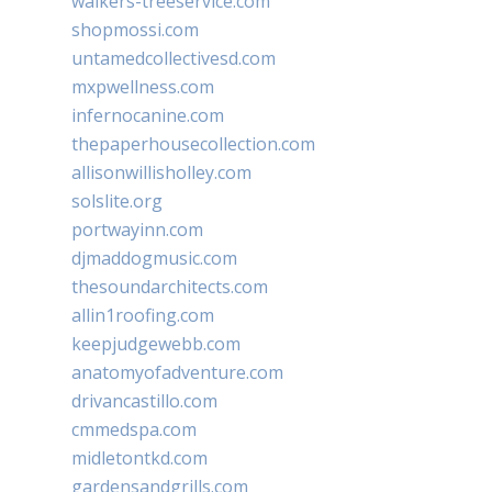
walkers-treeservice.com
shopmossi.com
untamedcollectivesd.com
mxpwellness.com
infernocanine.com
thepaperhousecollection.com
allisonwillisholley.com
solslite.org
portwayinn.com
djmaddogmusic.com
thesoundarchitects.com
allin1roofing.com
keepjudgewebb.com
anatomyofadventure.com
drivancastillo.com
cmmedspa.com
midletontkd.com
gardensandgrills.com