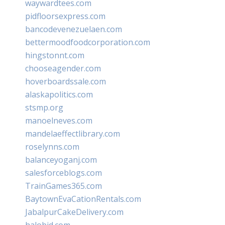
waywardtees.com
pidfloorsexpress.com
bancodevenezuelaen.com
bettermoodfoodcorporation.com
hingstonnt.com
chooseagender.com
hoverboardssale.com
alaskapolitics.com
stsmp.org
manoelneves.com
mandelaeffectlibrary.com
roselynns.com
balanceyoganj.com
salesforceblogs.com
TrainGames365.com
BaytownEvaCationRentals.com
JabalpurCakeDelivery.com