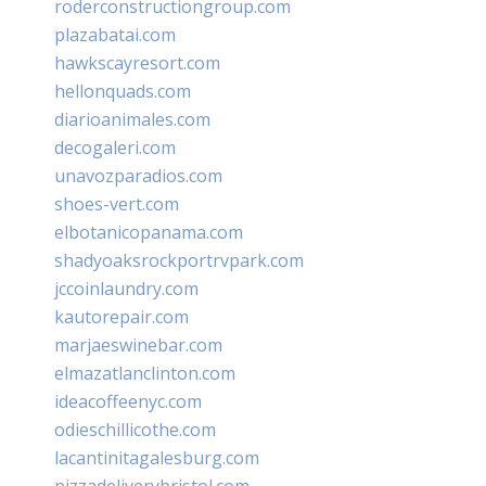
roderconstructiongroup.com
plazabatai.com
hawkscayresort.com
hellonquads.com
diarioanimales.com
decogaleri.com
unavozparadios.com
shoes-vert.com
elbotanicopanama.com
shadyoaksrockportrvpark.com
jccoinlaundry.com
kautorepair.com
marjaeswinebar.com
elmazatlanclinton.com
ideacoffeenyc.com
odieschillicothe.com
lacantinitagalesburg.com