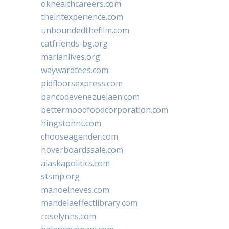
okhealthcareers.com
theintexperience.com
unboundedthefilm.com
catfriends-bg.org
marianlives.org
waywardtees.com
pidfloorsexpress.com
bancodevenezuelaen.com
bettermoodfoodcorporation.com
hingstonnt.com
chooseagender.com
hoverboardssale.com
alaskapolitics.com
stsmp.org
manoelneves.com
mandelaeffectlibrary.com
roselynns.com