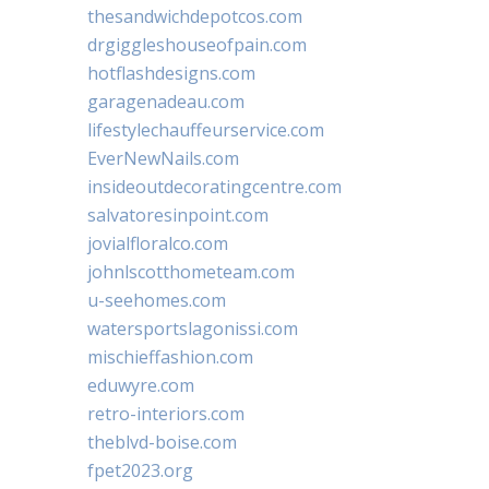
thesandwichdepotcos.com
drgiggleshouseofpain.com
hotflashdesigns.com
garagenadeau.com
lifestylechauffeurservice.com
EverNewNails.com
insideoutdecoratingcentre.com
salvatoresinpoint.com
jovialfloralco.com
johnlscotthometeam.com
u-seehomes.com
watersportslagonissi.com
mischieffashion.com
eduwyre.com
retro-interiors.com
theblvd-boise.com
fpet2023.org