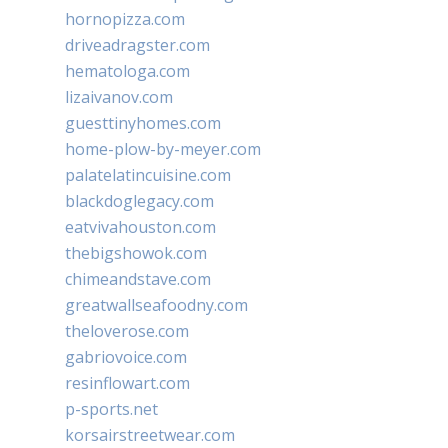
hornopizza.com
driveadragster.com
hematologa.com
lizaivanov.com
guesttinyhomes.com
home-plow-by-meyer.com
palatelatincuisine.com
blackdoglegacy.com
eatvivahouston.com
thebigshowok.com
chimeandstave.com
greatwallseafoodny.com
theloverose.com
gabriovoice.com
resinflowart.com
p-sports.net
korsairstreetwear.com