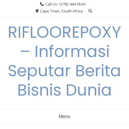
Skip
Call Us: +2782 444 YEAH
to
Cape Town, South Africa
content
RIFLOOREPOXY
– Informasi
Seputar Berita
Bisnis Dunia
Menu