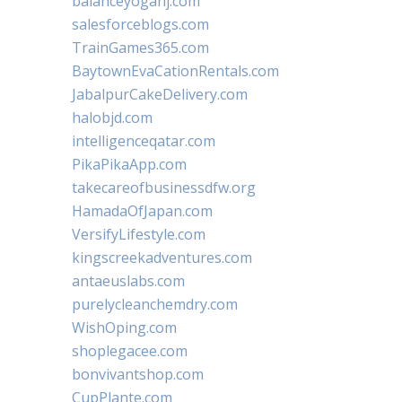
balanceyoganj.com
salesforceblogs.com
TrainGames365.com
BaytownEvaCationRentals.com
JabalpurCakeDelivery.com
halobjd.com
intelligenceqatar.com
PikaPikaApp.com
takecareofbusinessdfw.org
HamadaOfJapan.com
VersifyLifestyle.com
kingscreekadventures.com
antaeuslabs.com
purelycleanchemdry.com
WishOping.com
shoplegacee.com
bonvivantshop.com
CupPlante.com