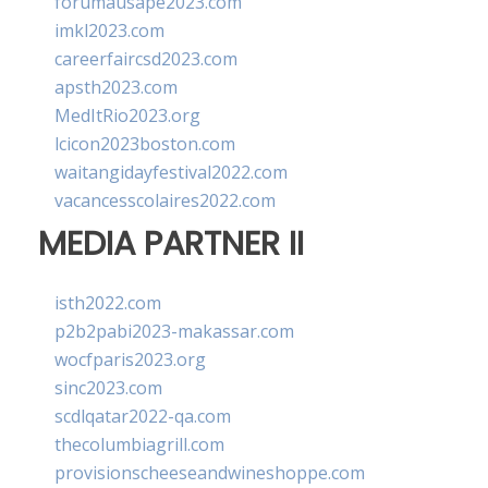
forumausape2023.com
imkl2023.com
careerfaircsd2023.com
apsth2023.com
MedItRio2023.org
lcicon2023boston.com
waitangidayfestival2022.com
vacancesscolaires2022.com
MEDIA PARTNER II
isth2022.com
p2b2pabi2023-makassar.com
wocfparis2023.org
sinc2023.com
scdlqatar2022-qa.com
thecolumbiagrill.com
provisionscheeseandwineshoppe.com