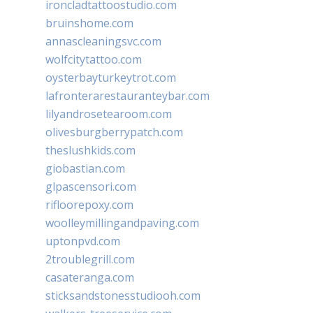
ironcladtattoostudio.com
bruinshome.com
annascleaningsvc.com
wolfcitytattoo.com
oysterbayturkeytrot.com
lafronterarestauranteybar.com
lilyandrosetearoom.com
olivesburgberrypatch.com
theslushkids.com
giobastian.com
glpascensori.com
rifloorepoxy.com
woolleymillingandpaving.com
uptonpvd.com
2troublegrill.com
casateranga.com
sticksandstonesstudiooh.com