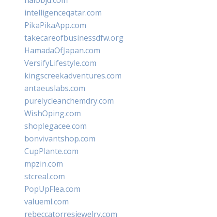
halobjd.com
intelligenceqatar.com
PikaPikaApp.com
takecareofbusinessdfw.org
HamadaOfJapan.com
VersifyLifestyle.com
kingscreekadventures.com
antaeuslabs.com
purelycleanchemdry.com
WishOping.com
shoplegacee.com
bonvivantshop.com
CupPlante.com
mpzin.com
stcreal.com
PopUpFlea.com
valueml.com
rebeccatorresjewelry.com