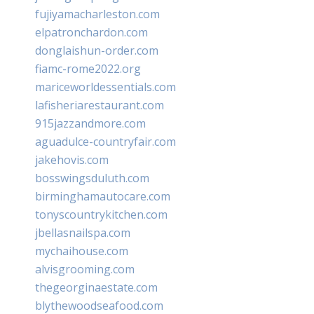
fujiyamacharleston.com
elpatronchardon.com
donglaishun-order.com
fiamc-rome2022.org
mariceworldessentials.com
lafisheriarestaurant.com
915jazzandmore.com
aguadulce-countryfair.com
jakehovis.com
bosswingsduluth.com
birminghamautocare.com
tonyscountrykitchen.com
jbellasnailspa.com
mychaihouse.com
alvisgrooming.com
thegeorginaestate.com
blythewoodseafood.com