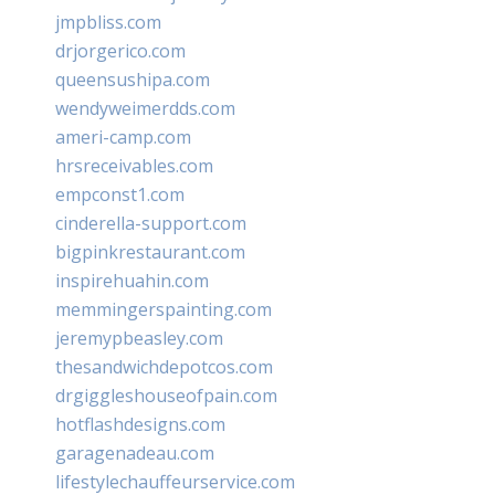
jmpbliss.com
drjorgerico.com
queensushipa.com
wendyweimerdds.com
ameri-camp.com
hrsreceivables.com
empconst1.com
cinderella-support.com
bigpinkrestaurant.com
inspirehuahin.com
memmingerspainting.com
jeremypbeasley.com
thesandwichdepotcos.com
drgiggleshouseofpain.com
hotflashdesigns.com
garagenadeau.com
lifestylechauffeurservice.com