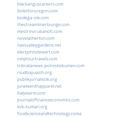
blackanguscareers.com
bolesfororegon.com
bodega-ole.com
thestreamlinerlounge.com
mestrinorubanofc.com
novelatherton.com
nassvalleygardens.net
electjohnstewart.com
omptourtravels.com
tribratanews-polreskebumen.com
rsudbayuasih.org
publikjurnalistik.org
juneteenthapparel.net
italywarm.com
journaloffinanceeconomics.com
kvk-kumari.org
foodscienceandtechnology.coma