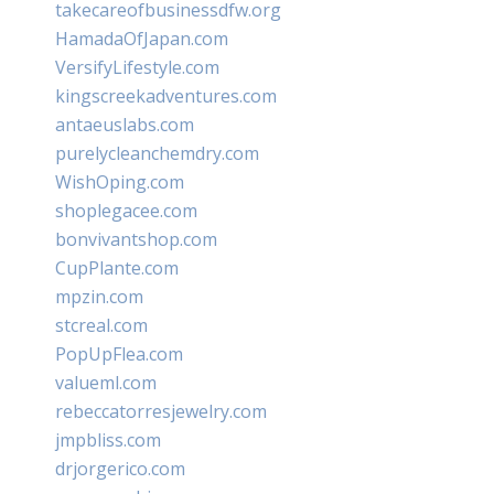
takecareofbusinessdfw.org
HamadaOfJapan.com
VersifyLifestyle.com
kingscreekadventures.com
antaeuslabs.com
purelycleanchemdry.com
WishOping.com
shoplegacee.com
bonvivantshop.com
CupPlante.com
mpzin.com
stcreal.com
PopUpFlea.com
valueml.com
rebeccatorresjewelry.com
jmpbliss.com
drjorgerico.com