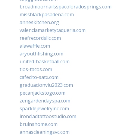
broadmoornailsspacoloradosprings.com
missblackpasadena.com
anneskitchen.org
valenciamarketytaqueria.com
reefrecordsllc.com
alawaffle.com
aryouthfishing.com
united-basketball.com
tios-tacos.com
cafecito-satx.com
graduacionviu2023.com
pecanjackstogo.com
zengardendayspa.com
sparklejewelryinc.com
ironcladtattoostudio.com
bruinshome.com
annascleaningsvc.com