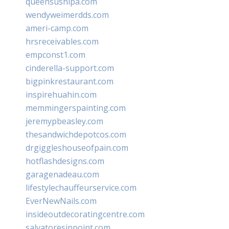
queensushipa.com
wendyweimerdds.com
ameri-camp.com
hrsreceivables.com
empconst1.com
cinderella-support.com
bigpinkrestaurant.com
inspirehuahin.com
memmingerspainting.com
jeremypbeasley.com
thesandwichdepotcos.com
drgiggleshouseofpain.com
hotflashdesigns.com
garagenadeau.com
lifestylechauffeurservice.com
EverNewNails.com
insideoutdecoratingcentre.com
salvatoresinpoint.com