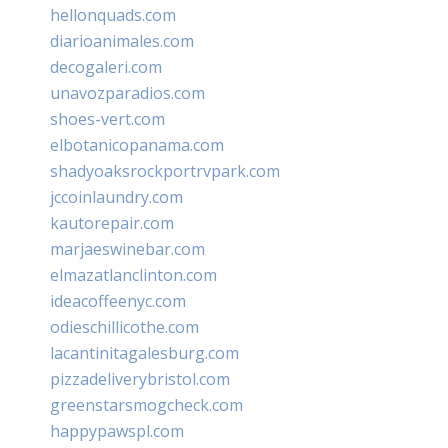
hellonquads.com
diarioanimales.com
decogaleri.com
unavozparadios.com
shoes-vert.com
elbotanicopanama.com
shadyoaksrockportrvpark.com
jccoinlaundry.com
kautorepair.com
marjaeswinebar.com
elmazatlanclinton.com
ideacoffeenyc.com
odieschillicothe.com
lacantinitagalesburg.com
pizzadeliverybristol.com
greenstarsmogcheck.com
happypawspl.com