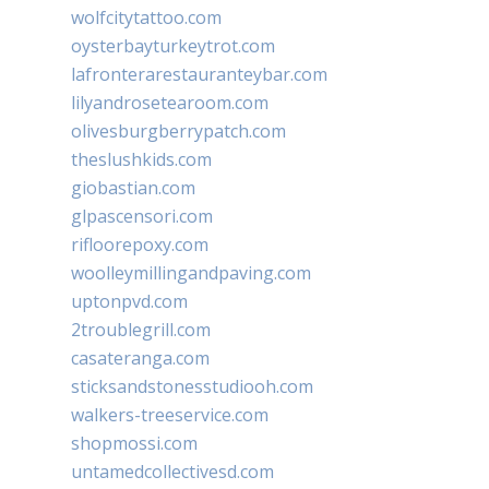
wolfcitytattoo.com
oysterbayturkeytrot.com
lafronterarestauranteybar.com
lilyandrosetearoom.com
olivesburgberrypatch.com
theslushkids.com
giobastian.com
glpascensori.com
rifloorepoxy.com
woolleymillingandpaving.com
uptonpvd.com
2troublegrill.com
casateranga.com
sticksandstonesstudiooh.com
walkers-treeservice.com
shopmossi.com
untamedcollectivesd.com