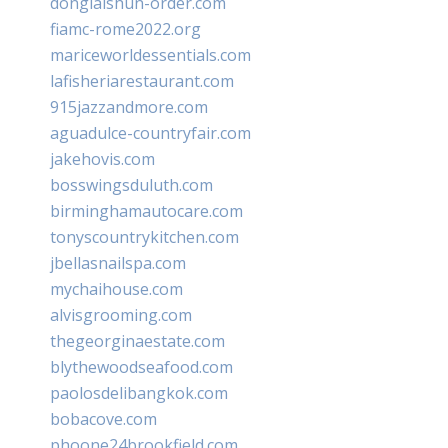
donglaishun-order.com
fiamc-rome2022.org
mariceworldessentials.com
lafisheriarestaurant.com
915jazzandmore.com
aguadulce-countryfair.com
jakehovis.com
bosswingsduluth.com
birminghamautocare.com
tonyscountrykitchen.com
jbellasnailspa.com
mychaihouse.com
alvisgrooming.com
thegeorginaestate.com
blythewoodseafood.com
paolosdelibangkok.com
bobacove.com
phoone24brookfield.com