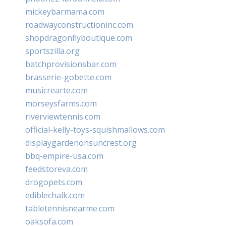
mickeybarmama.com
roadwayconstructioninc.com
shopdragonflyboutique.com
sportszilla.org
batchprovisionsbar.com
brasserie-gobette.com
musicrearte.com
morseysfarms.com
riverviewtennis.com
official-kelly-toys-squishmallows.com
displaygardenonsuncrest.org
bbq-empire-usa.com
feedstoreva.com
drogopets.com
ediblechalk.com
tabletennisnearme.com
oaksofa.com