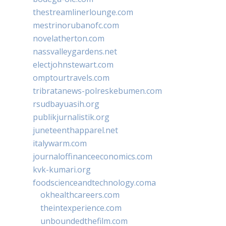
thestreamlinerlounge.com
mestrinorubanofc.com
novelatherton.com
nassvalleygardens.net
electjohnstewart.com
omptourtravels.com
tribratanews-polreskebumen.com
rsudbayuasih.org
publikjurnalistik.org
juneteenthapparel.net
italywarm.com
journaloffinanceeconomics.com
kvk-kumari.org
foodscienceandtechnology.coma
okhealthcareers.com
theintexperience.com
unboundedthefilm.com