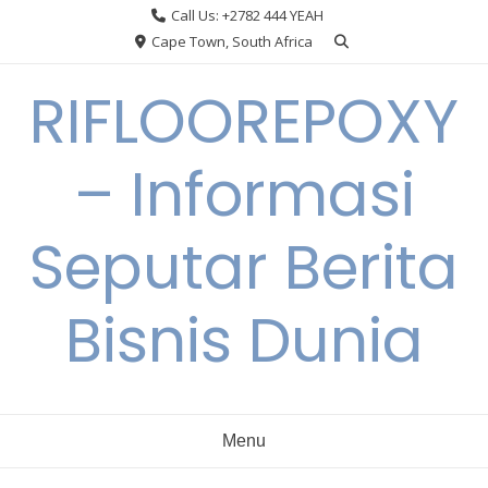
Skip
Call Us: +2782 444 YEAH
to
Cape Town, South Africa
content
RIFLOOREPOXY
– Informasi
Seputar Berita
Bisnis Dunia
Menu