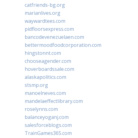
catfriends-bg.org
marianlives.org
waywardtees.com
pidfloorsexpress.com
bancodevenezuelaen.com
bettermoodfoodcorporation.com
hingstonnt.com
chooseagender.com
hoverboardssale.com
alaskapolitics.com
stsmp.org
manoelneves.com
mandelaeffectlibrary.com
roselynns.com
balanceyoganj.com
salesforceblogs.com
TrainGames365.com