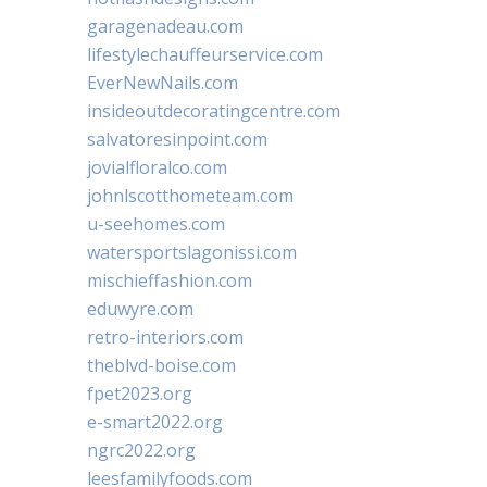
garagenadeau.com
lifestylechauffeurservice.com
EverNewNails.com
insideoutdecoratingcentre.com
salvatoresinpoint.com
jovialfloralco.com
johnlscotthometeam.com
u-seehomes.com
watersportslagonissi.com
mischieffashion.com
eduwyre.com
retro-interiors.com
theblvd-boise.com
fpet2023.org
e-smart2022.org
ngrc2022.org
leesfamilyfoods.com