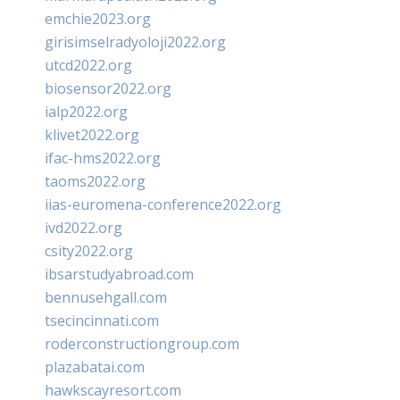
emchie2023.org
girisimselradyoloji2022.org
utcd2022.org
biosensor2022.org
ialp2022.org
klivet2022.org
ifac-hms2022.org
taoms2022.org
iias-euromena-conference2022.org
ivd2022.org
csity2022.org
ibsarstudyabroad.com
bennusehgall.com
tsecincinnati.com
roderconstructiongroup.com
plazabatai.com
hawkscayresort.com