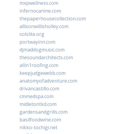
mxpwellness.com
infernocanine.com
thepaperhousecollection.com
allisonwillisholley.com
solslite.org
portwayinn.com
djmaddogmusic.com
thesoundarchitects.com
allin1roofing.com
keepjudgewebb.com
anatomyofadventure.com
drivancastillo.com
cmmedspa.com
midletontkd.com
gardensandgrills.com
basilfoodwine.com
nikko-tochigi.net