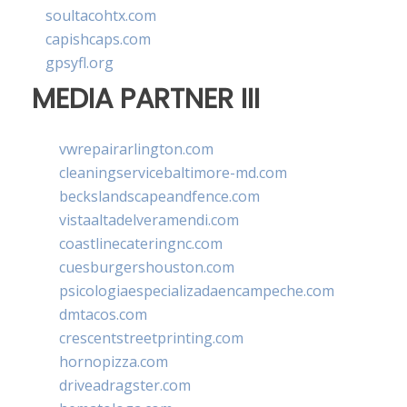
soultacohtx.com
capishcaps.com
gpsyfl.org
MEDIA PARTNER III
vwrepairarlington.com
cleaningservicebaltimore-md.com
beckslandscapeandfence.com
vistaaltadelveramendi.com
coastlinecateringnc.com
cuesburgershouston.com
psicologiaespecializadaencampeche.com
dmtacos.com
crescentstreetprinting.com
hornopizza.com
driveadragster.com