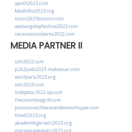
apsth2023.com
MedItRio2023.org
lcicon2023boston.com
waitangidayfestival2022.com
vacancesscolaires2022.com
MEDIA PARTNER II
isth2022.com
p2b2pabi2023-makassar.com
wocfparis2023.org
sinc2023.com
scdlqatar2022-qa.com
thecolumbiagrill.com
provisionscheeseandwineshoppe.com
khedi2023.org
akademikgeriatri2023.org
marmarapediatri2023.org