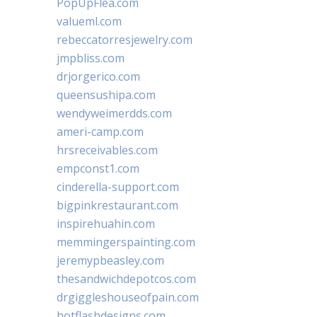
PopUpFlea.com
valueml.com
rebeccatorresjewelry.com
jmpbliss.com
drjorgerico.com
queensushipa.com
wendyweimerdds.com
ameri-camp.com
hrsreceivables.com
empconst1.com
cinderella-support.com
bigpinkrestaurant.com
inspirehuahin.com
memmingerspainting.com
jeremypbeasley.com
thesandwichdepotcos.com
drgiggleshouseofpain.com
hotflashdesigns.com