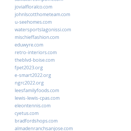
jovialfloralco.com
johnlscotthometeam.com
u-seehomes.com
watersportslagonissi.com
mischieffashion.com
eduwyre.com
retro-interiors.com
theblvd-boise.com
fpet2023.org
e-smart2022.org
ngrc2022.org
leesfamilyfoods.com
lewis-lewis-cpas.com
eleontennis.com
cyetus.com
bradfordshops.com
almadenranchsanjose.com