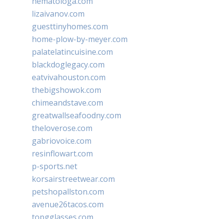
hematologa.com
lizaivanov.com
guesttinyhomes.com
home-plow-by-meyer.com
palatelatincuisine.com
blackdoglegacy.com
eatvivahouston.com
thebigshowok.com
chimeandstave.com
greatwallseafoodny.com
theloverose.com
gabriovoice.com
resinflowart.com
p-sports.net
korsairstreetwear.com
petshopallston.com
avenue26tacos.com
topgglasses.com