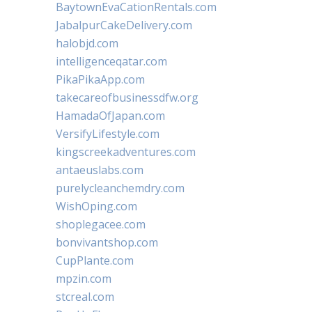
BaytownEvaCationRentals.com
JabalpurCakeDelivery.com
halobjd.com
intelligenceqatar.com
PikaPikaApp.com
takecareofbusinessdfw.org
HamadaOfJapan.com
VersifyLifestyle.com
kingscreekadventures.com
antaeuslabs.com
purelycleanchemdry.com
WishOping.com
shoplegacee.com
bonvivantshop.com
CupPlante.com
mpzin.com
stcreal.com