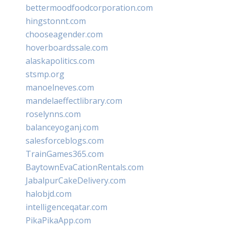
bettermoodfoodcorporation.com
hingstonnt.com
chooseagender.com
hoverboardssale.com
alaskapolitics.com
stsmp.org
manoelneves.com
mandelaeffectlibrary.com
roselynns.com
balanceyoganj.com
salesforceblogs.com
TrainGames365.com
BaytownEvaCationRentals.com
JabalpurCakeDelivery.com
halobjd.com
intelligenceqatar.com
PikaPikaApp.com