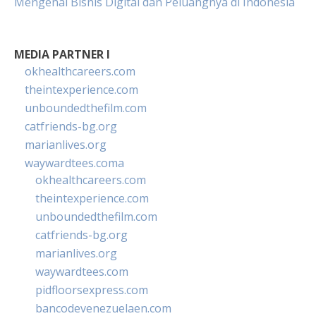
Mengenal Bisnis Digital dan Peluangnya di Indonesia
MEDIA PARTNER I
okhealthcareers.com
theintexperience.com
unboundedthefilm.com
catfriends-bg.org
marianlives.org
waywardtees.coma
okhealthcareers.com
theintexperience.com
unboundedthefilm.com
catfriends-bg.org
marianlives.org
waywardtees.com
pidfloorsexpress.com
bancodevenezuelaen.com