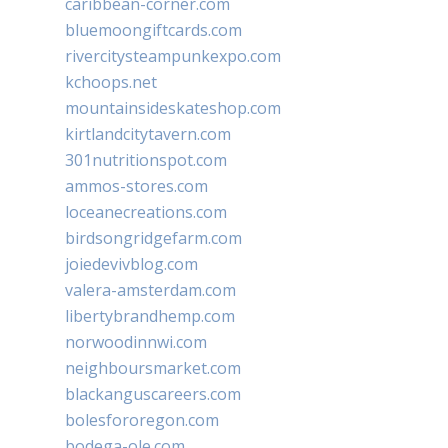
caribbean-corner.com
bluemoongiftcards.com
rivercitysteampunkexpo.com
kchoops.net
mountainsideskateshop.com
kirtlandcitytavern.com
301nutritionspot.com
ammos-stores.com
loceanecreations.com
birdsongridgefarm.com
joiedevivblog.com
valera-amsterdam.com
libertybrandhemp.com
norwoodinnwi.com
neighboursmarket.com
blackanguscareers.com
bolesfororegon.com
bodega-ole.com