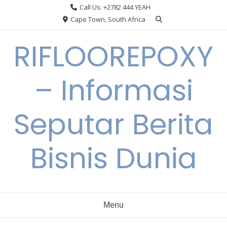
Skip
Call Us: +2782 444 YEAH
to
Cape Town, South Africa
content
RIFLOOREPOXY
– Informasi
Seputar Berita
Bisnis Dunia
Menu