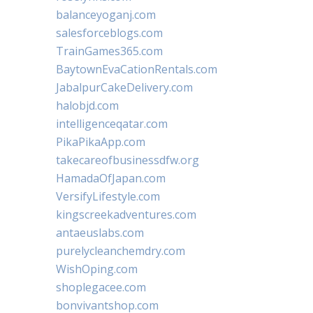
balanceyoganj.com
salesforceblogs.com
TrainGames365.com
BaytownEvaCationRentals.com
JabalpurCakeDelivery.com
halobjd.com
intelligenceqatar.com
PikaPikaApp.com
takecareofbusinessdfw.org
HamadaOfJapan.com
VersifyLifestyle.com
kingscreekadventures.com
antaeuslabs.com
purelycleanchemdry.com
WishOping.com
shoplegacee.com
bonvivantshop.com