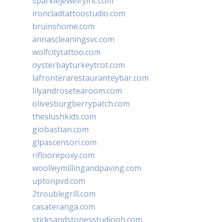
sparklejewelryinc.com
ironcladtattoostudio.com
bruinshome.com
annascleaningsvc.com
wolfcitytattoo.com
oysterbayturkeytrot.com
lafronterarestauranteybar.com
lilyandrosetearoom.com
olivesburgberrypatch.com
theslushkids.com
giobastian.com
glpascensori.com
rifloorepoxy.com
woolleymillingandpaving.com
uptonpvd.com
2troublegrill.com
casateranga.com
sticksandstonesstudiooh.com