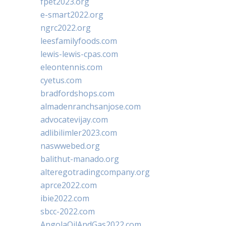
fpet2023.org
e-smart2022.org
ngrc2022.org
leesfamilyfoods.com
lewis-lewis-cpas.com
eleontennis.com
cyetus.com
bradfordshops.com
almadenranchsanjose.com
advocatevijay.com
adlibilimler2023.com
naswwebed.org
balithut-manado.org
alteregotradingcompany.org
aprce2022.com
ibie2022.com
sbcc-2022.com
AngolaOilAndGas2022.com