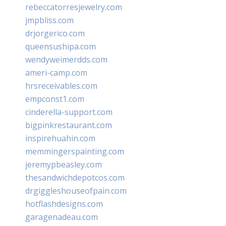
rebeccatorresjewelry.com
jmpbliss.com
drjorgerico.com
queensushipa.com
wendyweimerdds.com
ameri-camp.com
hrsreceivables.com
empconst1.com
cinderella-support.com
bigpinkrestaurant.com
inspirehuahin.com
memmingerspainting.com
jeremypbeasley.com
thesandwichdepotcos.com
drgiggleshouseofpain.com
hotflashdesigns.com
garagenadeau.com