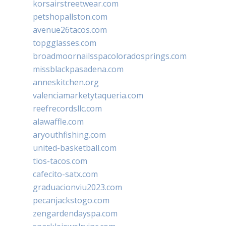
korsairstreetwear.com
petshopallston.com
avenue26tacos.com
topgglasses.com
broadmoornailsspacoloradosprings.com
missblackpasadena.com
anneskitchen.org
valenciamarketytaqueria.com
reefrecordsllc.com
alawaffle.com
aryouthfishing.com
united-basketball.com
tios-tacos.com
cafecito-satx.com
graduacionviu2023.com
pecanjackstogo.com
zengardendayspa.com