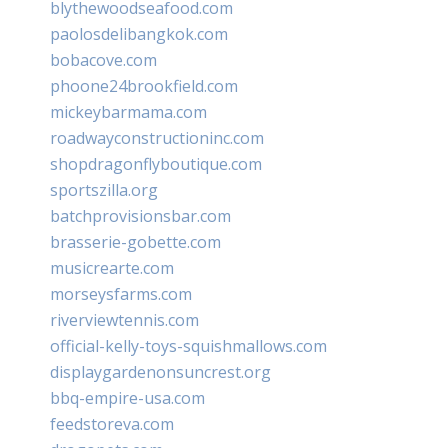
blythewoodseafood.com
paolosdelibangkok.com
bobacove.com
phoone24brookfield.com
mickeybarmama.com
roadwayconstructioninc.com
shopdragonflyboutique.com
sportszilla.org
batchprovisionsbar.com
brasserie-gobette.com
musicrearte.com
morseysfarms.com
riverviewtennis.com
official-kelly-toys-squishmallows.com
displaygardenonsuncrest.org
bbq-empire-usa.com
feedstoreva.com