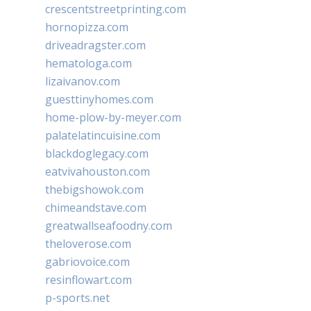
crescentstreetprinting.com
hornopizza.com
driveadragster.com
hematologa.com
lizaivanov.com
guesttinyhomes.com
home-plow-by-meyer.com
palatelatincuisine.com
blackdoglegacy.com
eatvivahouston.com
thebigshowok.com
chimeandstave.com
greatwallseafoodny.com
theloverose.com
gabriovoice.com
resinflowart.com
p-sports.net