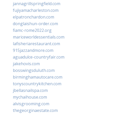
jannagrillspringfield.com
fujiyamacharleston.com
elpatronchardon.com
donglaishun-order.com
fiamc-rome2022.org
mariceworldessentials.com
lafisheriarestaurant.com
915jazzandmore.com
aguadulce-countryfair.com
jakehovis.com
bosswingsduluth.com
birminghamautocare.com
tonyscountrykitchen.com
jbellasnailspa.com
mychaihouse.com
alvisgrooming.com
thegeorginaestate.com