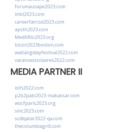
forumausape2023.com
imkl2023.com
careerfaircsd2023.com
apsth2023.com
MedItRio2023.org
lcicon2023boston.com
waitangidayfestival2022.com
vacancesscolaires2022.com
MEDIA PARTNER II
isth2022.com
p2b2pabi2023-makassar.com
wocfparis2023.org
sinc2023.com
scdlqatar2022-qa.com
thecolumbiagrill.com