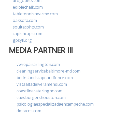
drogopets.com
ediblechalk.com
tabletennisnearme.com
oaksofa.com
soultacohtx.com
capishcaps.com
gpsyfl.org
MEDIA PARTNER III
vwrepairarlington.com
cleaningservicebaltimore-md.com
beckslandscapeandfence.com
vistaaltadelveramendi.com
coastlinecateringnc.com
cuesburgershouston.com
psicologiaespecializadaencampeche.com
dmtacos.com