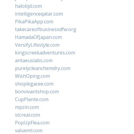
halobjd.com
intelligenceqatar.com
PikaPikaApp.com
takecareofbusinessdfw.org
HamadaOfJapan.com
VersifyLifestyle.com
kingscreekadventures.com
antaeuslabs.com
purelycleanchemdry.com
WishOping.com
shoplegacee.com
bonvivantshop.com
CupPlante.com
mpzin.com
stcreal.com
PopUpFlea.com
valueml.com