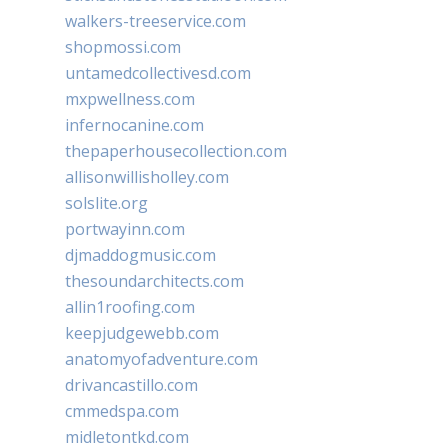
walkers-treeservice.com
shopmossi.com
untamedcollectivesd.com
mxpwellness.com
infernocanine.com
thepaperhousecollection.com
allisonwillisholley.com
solslite.org
portwayinn.com
djmaddogmusic.com
thesoundarchitects.com
allin1roofing.com
keepjudgewebb.com
anatomyofadventure.com
drivancastillo.com
cmmedspa.com
midletontkd.com