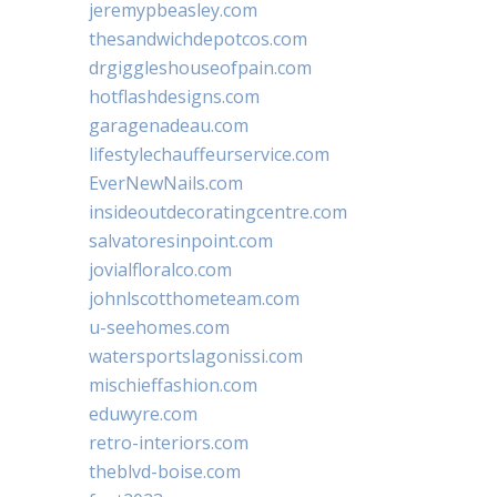
jeremypbeasley.com
thesandwichdepotcos.com
drgiggleshouseofpain.com
hotflashdesigns.com
garagenadeau.com
lifestylechauffeurservice.com
EverNewNails.com
insideoutdecoratingcentre.com
salvatoresinpoint.com
jovialfloralco.com
johnlscotthometeam.com
u-seehomes.com
watersportslagonissi.com
mischieffashion.com
eduwyre.com
retro-interiors.com
theblvd-boise.com