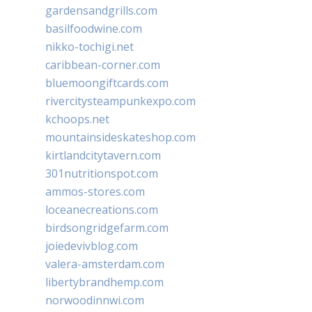
gardensandgrills.com
basilfoodwine.com
nikko-tochigi.net
caribbean-corner.com
bluemoongiftcards.com
rivercitysteampunkexpo.com
kchoops.net
mountainsideskateshop.com
kirtlandcitytavern.com
301nutritionspot.com
ammos-stores.com
loceanecreations.com
birdsongridgefarm.com
joiedevivblog.com
valera-amsterdam.com
libertybrandhemp.com
norwoodinnwi.com