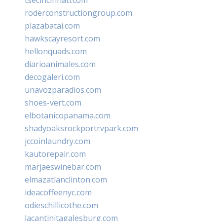
tsecincinnati.com
roderconstructiongroup.com
plazabatai.com
hawkscayresort.com
hellonquads.com
diarioanimales.com
decogaleri.com
unavozparadios.com
shoes-vert.com
elbotanicopanama.com
shadyoaksrockportrvpark.com
jccoinlaundry.com
kautorepair.com
marjaeswinebar.com
elmazatlanclinton.com
ideacoffeenyc.com
odieschillicothe.com
lacantinitagalesburg.com