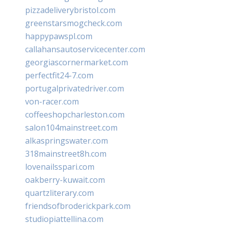
pizzadeliverybristol.com
greenstarsmogcheck.com
happypawspl.com
callahansautoservicecenter.com
georgiascornermarket.com
perfectfit24-7.com
portugalprivatedriver.com
von-racer.com
coffeeshopcharleston.com
salon104mainstreet.com
alkaspringswater.com
318mainstreet8h.com
lovenailsspari.com
oakberry-kuwait.com
quartzliterary.com
friendsofbroderickpark.com
studiopiattellina.com