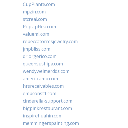
CupPlante.com
mpzin.com
stcreal.com
PopUpFlea.com
valueml.com
rebeccatorresjewelry.com
jmpbliss.com
drjorgerico.com
queensushipa.com
wendyweimerdds.com
ameri-camp.com
hrsreceivables.com
empconst1.com
cinderella-support.com
bigpinkrestaurant.com
inspirehuahin.com
memmingerspainting.com