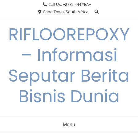
Skip
Call Us: +2782 444 YEAH
to
Cape Town, South Africa
content
RIFLOOREPOXY
– Informasi
Seputar Berita
Bisnis Dunia
Menu