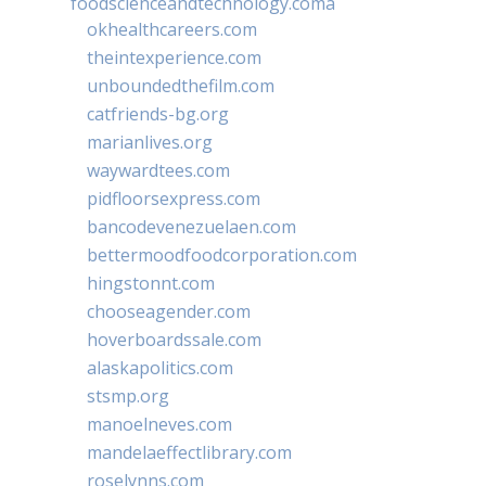
foodscienceandtechnology.coma
okhealthcareers.com
theintexperience.com
unboundedthefilm.com
catfriends-bg.org
marianlives.org
waywardtees.com
pidfloorsexpress.com
bancodevenezuelaen.com
bettermoodfoodcorporation.com
hingstonnt.com
chooseagender.com
hoverboardssale.com
alaskapolitics.com
stsmp.org
manoelneves.com
mandelaeffectlibrary.com
roselynns.com