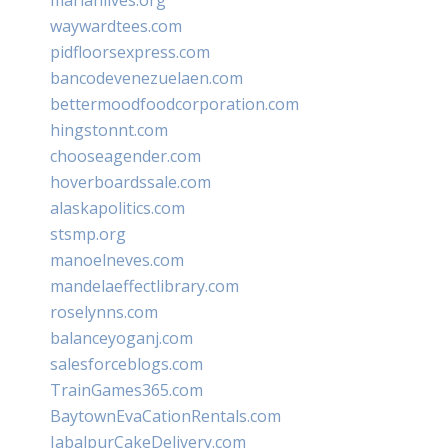
marianlives.org
waywardtees.com
pidfloorsexpress.com
bancodevenezuelaen.com
bettermoodfoodcorporation.com
hingstonnt.com
chooseagender.com
hoverboardssale.com
alaskapolitics.com
stsmp.org
manoelneves.com
mandelaeffectlibrary.com
roselynns.com
balanceyoganj.com
salesforceblogs.com
TrainGames365.com
BaytownEvaCationRentals.com
JabalpurCakeDelivery.com