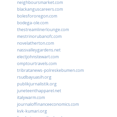
neighboursmarket.com
blackanguscareers.com
bolesfororegon.com
bodega-ole.com
thestreamlinerlounge.com
mestrinorubanofc.com
novelatherton.com
nassvalleygardens.net
electjohnstewart.com
omptourtravels.com
tribratanews-polreskebumen.com
rsudbayuasih.org
publikjurnalistik.org
juneteenthapparel.net
italywarm.com
journaloffinanceeconomics.com
kvk-kumari.org