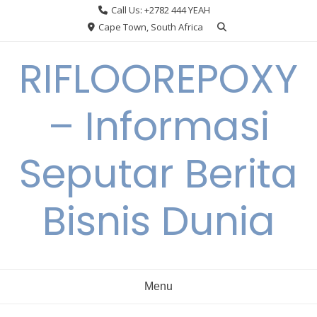
Skip
Call Us: +2782 444 YEAH
to
Cape Town, South Africa
content
RIFLOOREPOXY
– Informasi
Seputar Berita
Bisnis Dunia
Menu