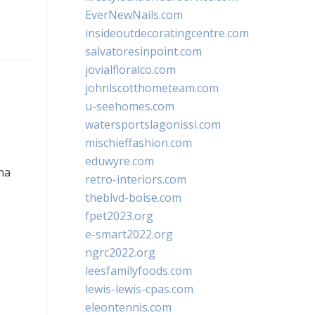
EverNewNails.com
insideoutdecoratingcentre.com
salvatoresinpoint.com
jovialfloralco.com
johnlscotthometeam.com
u-seehomes.com
watersportslagonissi.com
mischieffashion.com
eduwyre.com
na
retro-interiors.com
theblvd-boise.com
fpet2023.org
e-smart2022.org
ngrc2022.org
leesfamilyfoods.com
lewis-lewis-cpas.com
eleontennis.com