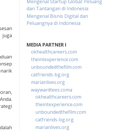
Mengenal Startup Global: Peluang
dan Tantangan di Indonesia
Mengenal Bisnis Digital dan
Peluangnya di Indonesia
sesan
 juga
MEDIA PARTNER I
okhealthcareers.com
nduan
theintexperience.com
konsep
unboundedthefilm.com
enarik
catfriends-bg.org
marianlives.org
waywardtees.coma
toran,
okhealthcareers.com
Anda.
theintexperience.com
ategi
unboundedthefilm.com
catfriends-bg.org
marianlives.org
dalah