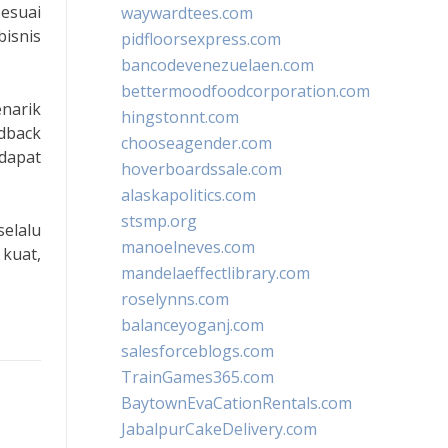
sesuai
waywardtees.com
isnis
pidfloorsexpress.com
bancodevenezuelaen.com
bettermoodfoodcorporation.com
enarik
hingstonnt.com
dback
chooseagender.com
dapat
hoverboardssale.com
alaskapolitics.com
stsmp.org
selalu
manoelneves.com
kuat,
mandelaeffectlibrary.com
roselynns.com
balanceyoganj.com
salesforceblogs.com
TrainGames365.com
BaytownEvaCationRentals.com
JabalpurCakeDelivery.com