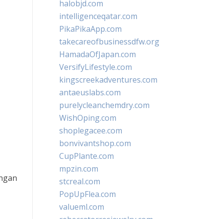
halobjd.com
intelligenceqatar.com
PikaPikaApp.com
takecareofbusinessdfw.org
HamadaOfJapan.com
VersifyLifestyle.com
kingscreekadventures.com
antaeuslabs.com
purelycleanchemdry.com
WishOping.com
shoplegacee.com
bonvivantshop.com
CupPlante.com
mpzin.com
engan
stcreal.com
PopUpFlea.com
valueml.com