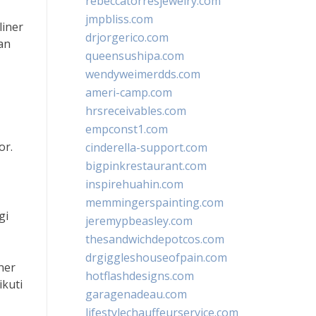
rebeccatorresjewelry.com
jmpbliss.com
liner
drjorgerico.com
an
queensushipa.com
wendyweimerdds.com
ameri-camp.com
hrsreceivables.com
empconst1.com
or.
cinderella-support.com
bigpinkrestaurant.com
inspirehuahin.com
memmingerspainting.com
gi
jeremypbeasley.com
thesandwichdepotcos.com
drgiggleshouseofpain.com
ner
hotflashdesigns.com
kuti
garagenadeau.com
lifestylechauffeurservice.com