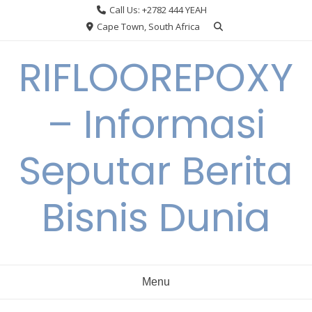
Skip
Call Us: +2782 444 YEAH
to
Cape Town, South Africa
content
RIFLOOREPOXY
– Informasi
Seputar Berita
Bisnis Dunia
Menu