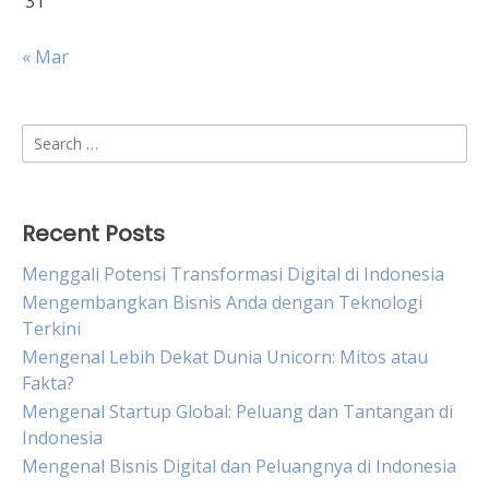
31
« Mar
Search
for:
Recent Posts
Menggali Potensi Transformasi Digital di Indonesia
Mengembangkan Bisnis Anda dengan Teknologi
Terkini
Mengenal Lebih Dekat Dunia Unicorn: Mitos atau
Fakta?
Mengenal Startup Global: Peluang dan Tantangan di
Indonesia
Mengenal Bisnis Digital dan Peluangnya di Indonesia