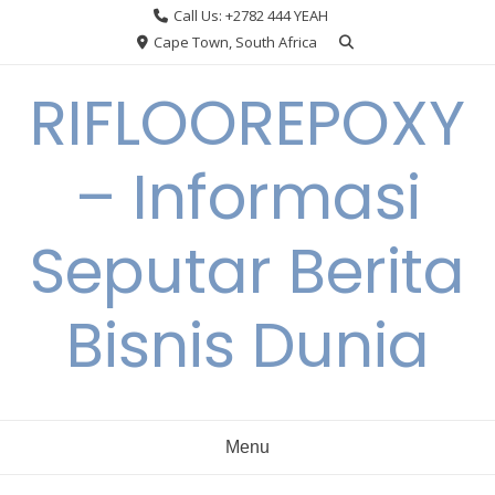
Skip
Call Us: +2782 444 YEAH
to
Cape Town, South Africa
content
RIFLOOREPOXY
– Informasi
Seputar Berita
Bisnis Dunia
Menu