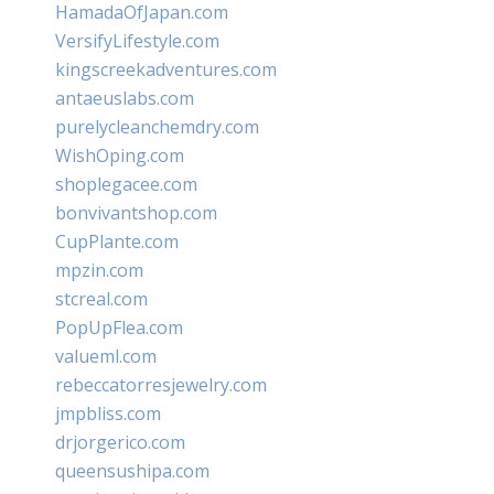
HamadaOfJapan.com
VersifyLifestyle.com
kingscreekadventures.com
antaeuslabs.com
purelycleanchemdry.com
WishOping.com
shoplegacee.com
bonvivantshop.com
CupPlante.com
mpzin.com
stcreal.com
PopUpFlea.com
valueml.com
rebeccatorresjewelry.com
jmpbliss.com
drjorgerico.com
queensushipa.com