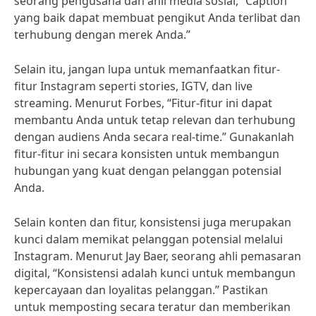
seorang pengusaha dan ahli media sosial, “Caption
yang baik dapat membuat pengikut Anda terlibat dan
terhubung dengan merek Anda.”
Selain itu, jangan lupa untuk memanfaatkan fitur-
fitur Instagram seperti stories, IGTV, dan live
streaming. Menurut Forbes, “Fitur-fitur ini dapat
membantu Anda untuk tetap relevan dan terhubung
dengan audiens Anda secara real-time.” Gunakanlah
fitur-fitur ini secara konsisten untuk membangun
hubungan yang kuat dengan pelanggan potensial
Anda.
Selain konten dan fitur, konsistensi juga merupakan
kunci dalam memikat pelanggan potensial melalui
Instagram. Menurut Jay Baer, seorang ahli pemasaran
digital, “Konsistensi adalah kunci untuk membangun
kepercayaan dan loyalitas pelanggan.” Pastikan
untuk memposting secara teratur dan memberikan