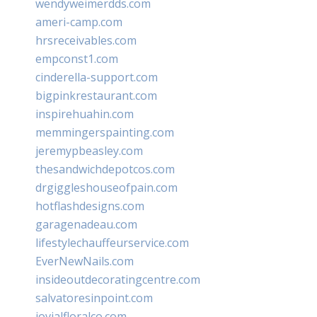
wendyweimerdds.com
ameri-camp.com
hrsreceivables.com
empconst1.com
cinderella-support.com
bigpinkrestaurant.com
inspirehuahin.com
memmingerspainting.com
jeremypbeasley.com
thesandwichdepotcos.com
drgiggleshouseofpain.com
hotflashdesigns.com
garagenadeau.com
lifestylechauffeurservice.com
EverNewNails.com
insideoutdecoratingcentre.com
salvatoresinpoint.com
jovialfloralco.com