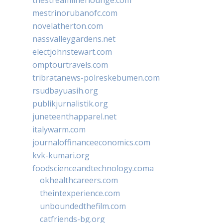
mestrinorubanofc.com
novelatherton.com
nassvalleygardens.net
electjohnstewart.com
omptourtravels.com
tribratanews-polreskebumen.com
rsudbayuasih.org
publikjurnalistik.org
juneteenthapparel.net
italywarm.com
journaloffinanceeconomics.com
kvk-kumari.org
foodscienceandtechnology.coma
okhealthcareers.com
theintexperience.com
unboundedthefilm.com
catfriends-bg.org