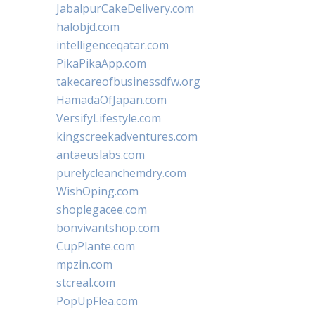
JabalpurCakeDelivery.com
halobjd.com
intelligenceqatar.com
PikaPikaApp.com
takecareofbusinessdfw.org
HamadaOfJapan.com
VersifyLifestyle.com
kingscreekadventures.com
antaeuslabs.com
purelycleanchemdry.com
WishOping.com
shoplegacee.com
bonvivantshop.com
CupPlante.com
mpzin.com
stcreal.com
PopUpFlea.com