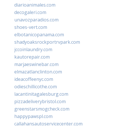
diarioanimales.com
decogaleri.com
unavozparadios.com
shoes-vert.com
elbotanicopanama.com
shadyoaksrockportrvpark.com
jccoinlaundry.com
kautorepair.com
marjaeswinebar.com
elmazatlanclinton.com
ideacoffeenyc.com
odieschillicothe.com
lacantinitagalesburg.com
pizzadeliverybristol.com
greenstarsmogcheck.com
happypawspl.com
callahansautoservicecenter.com