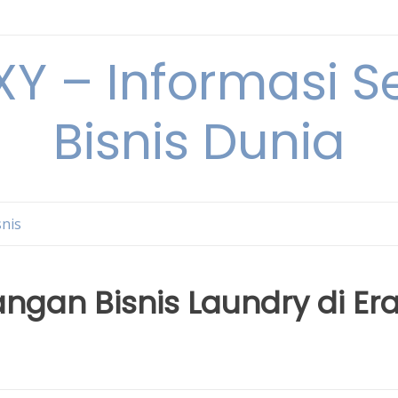
Y – Informasi Se
Bisnis Dunia
snis
ngan Bisnis Laundry di Er