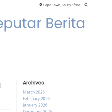
Cape Town, South Africa
putar Berita
a
Archives
March 2026
February 2026
January 2026
December 2025