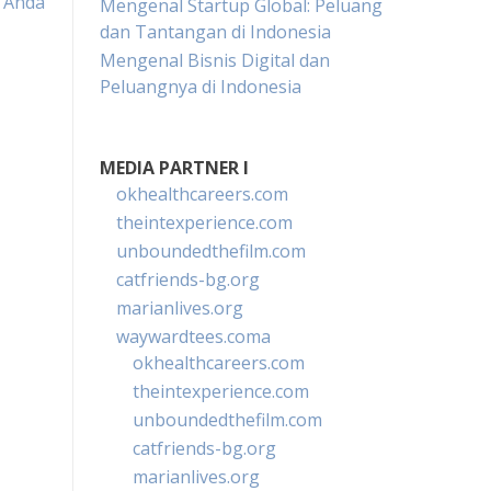
Anda
Mengenal Startup Global: Peluang
dan Tantangan di Indonesia
Mengenal Bisnis Digital dan
Peluangnya di Indonesia
MEDIA PARTNER I
okhealthcareers.com
theintexperience.com
unboundedthefilm.com
catfriends-bg.org
marianlives.org
waywardtees.coma
okhealthcareers.com
theintexperience.com
unboundedthefilm.com
catfriends-bg.org
marianlives.org