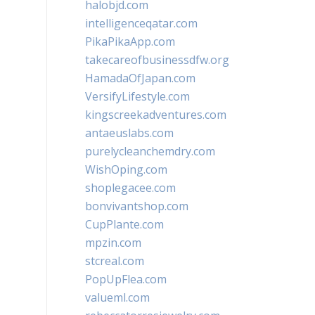
halobjd.com
intelligenceqatar.com
PikaPikaApp.com
takecareofbusinessdfw.org
HamadaOfJapan.com
VersifyLifestyle.com
kingscreekadventures.com
antaeuslabs.com
purelycleanchemdry.com
WishOping.com
shoplegacee.com
bonvivantshop.com
CupPlante.com
mpzin.com
stcreal.com
PopUpFlea.com
valueml.com