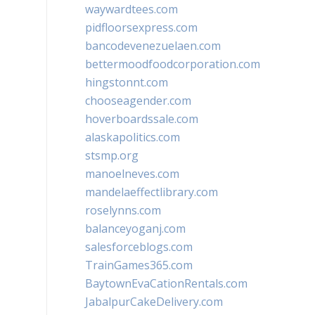
waywardtees.com
pidfloorsexpress.com
bancodevenezuelaen.com
bettermoodfoodcorporation.com
hingstonnt.com
chooseagender.com
hoverboardssale.com
alaskapolitics.com
stsmp.org
manoelneves.com
mandelaeffectlibrary.com
roselynns.com
balanceyoganj.com
salesforceblogs.com
TrainGames365.com
BaytownEvaCationRentals.com
JabalpurCakeDelivery.com