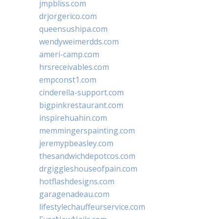
jmpbliss.com
drjorgerico.com
queensushipa.com
wendyweimerdds.com
ameri-camp.com
hrsreceivables.com
empconst1.com
cinderella-support.com
bigpinkrestaurant.com
inspirehuahin.com
memmingerspainting.com
jeremypbeasley.com
thesandwichdepotcos.com
drgiggleshouseofpain.com
hotflashdesigns.com
garagenadeau.com
lifestylechauffeurservice.com