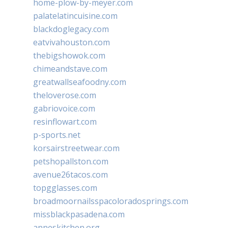
home-plow-by-meyer.com
palatelatincuisine.com
blackdoglegacy.com
eatvivahouston.com
thebigshowok.com
chimeandstave.com
greatwallseafoodny.com
theloverose.com
gabriovoice.com
resinflowart.com
p-sports.net
korsairstreetwear.com
petshopallston.com
avenue26tacos.com
topgglasses.com
broadmoornailsspacoloradosprings.com
missblackpasadena.com
anneskitchen.org