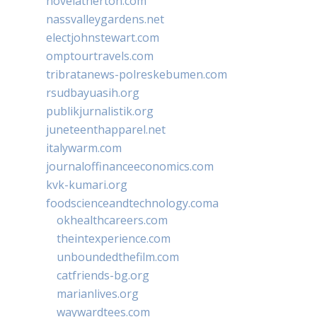
novelatherton.com
nassvalleygardens.net
electjohnstewart.com
omptourtravels.com
tribratanews-polreskebumen.com
rsudbayuasih.org
publikjurnalistik.org
juneteenthapparel.net
italywarm.com
journaloffinanceeconomics.com
kvk-kumari.org
foodscienceandtechnology.coma
okhealthcareers.com
theintexperience.com
unboundedthefilm.com
catfriends-bg.org
marianlives.org
waywardtees.com