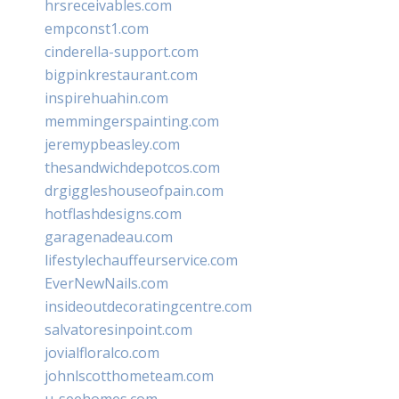
hrsreceivables.com
empconst1.com
cinderella-support.com
bigpinkrestaurant.com
inspirehuahin.com
memmingerspainting.com
jeremypbeasley.com
thesandwichdepotcos.com
drgiggleshouseofpain.com
hotflashdesigns.com
garagenadeau.com
lifestylechauffeurservice.com
EverNewNails.com
insideoutdecoratingcentre.com
salvatoresinpoint.com
jovialfloralco.com
johnlscotthometeam.com