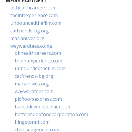
MEDIA PARTNER I
okhealthcareers.com
theintexperience.com
unboundedthefilm.com
catfriends-bg.org
marianlives.org
waywardtees.coma
okhealthcareers.com
theintexperience.com
unboundedthefilm.com
catfriends-bg.org
marianlives.org
waywardtees.com
pidfloorsexpress.com
bancodevenezuelaen.com
bettermoodfoodcorporation.com
hingstonnt.com
chooseagender.com