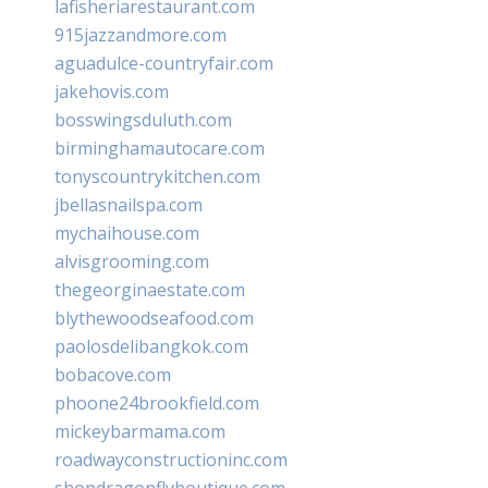
lafisheriarestaurant.com
915jazzandmore.com
aguadulce-countryfair.com
jakehovis.com
bosswingsduluth.com
birminghamautocare.com
tonyscountrykitchen.com
jbellasnailspa.com
mychaihouse.com
alvisgrooming.com
thegeorginaestate.com
blythewoodseafood.com
paolosdelibangkok.com
bobacove.com
phoone24brookfield.com
mickeybarmama.com
roadwayconstructioninc.com