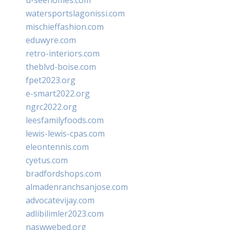
u-seehomes.com
watersportslagonissi.com
mischieffashion.com
eduwyre.com
retro-interiors.com
theblvd-boise.com
fpet2023.org
e-smart2022.org
ngrc2022.org
leesfamilyfoods.com
lewis-lewis-cpas.com
eleontennis.com
cyetus.com
bradfordshops.com
almadenranchsanjose.com
advocatevijay.com
adlibilimler2023.com
naswwebed.org