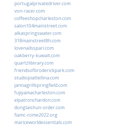
portugalprivatedriver.com
von-racer.com
coffeeshopcharleston.com
salon104mainstreet.com
alkaspringswater.com
318mainstreet8h.com
lovenailsspari.com
oakberry-kuwait.com
quartzliterary.com
friendsofbroderickpark.com
studiopiattellina.com
jannagrillspringfield.com
fujiyamacharleston.com
elpatronchardon.com
donglaishun-order.com
fiamc-rome2022.org
mariceworldessentials.com