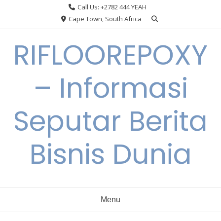
Skip
Call Us: +2782 444 YEAH
to
Cape Town, South Africa
content
RIFLOOREPOXY
– Informasi
Seputar Berita
Bisnis Dunia
Menu