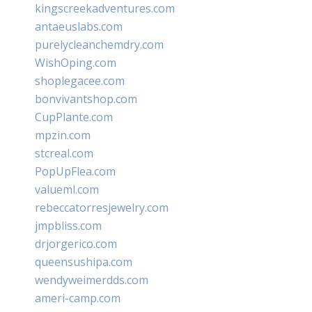
kingscreekadventures.com
antaeuslabs.com
purelycleanchemdry.com
WishOping.com
shoplegacee.com
bonvivantshop.com
CupPlante.com
mpzin.com
stcreal.com
PopUpFlea.com
valueml.com
rebeccatorresjewelry.com
jmpbliss.com
drjorgerico.com
queensushipa.com
wendyweimerdds.com
ameri-camp.com