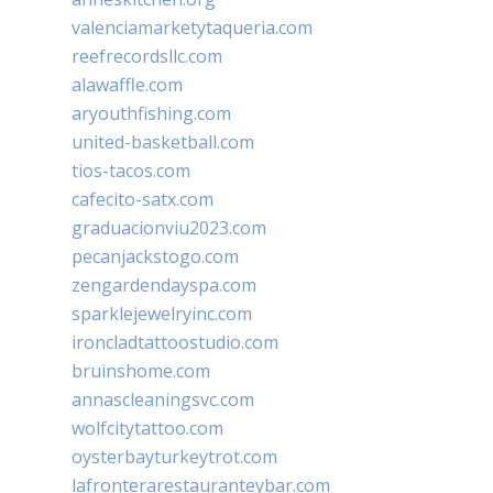
valenciamarketytaqueria.com
reefrecordsllc.com
alawaffle.com
aryouthfishing.com
united-basketball.com
tios-tacos.com
cafecito-satx.com
graduacionviu2023.com
pecanjackstogo.com
zengardendayspa.com
sparklejewelryinc.com
ironcladtattoostudio.com
bruinshome.com
annascleaningsvc.com
wolfcitytattoo.com
oysterbayturkeytrot.com
lafronterarestauranteybar.com