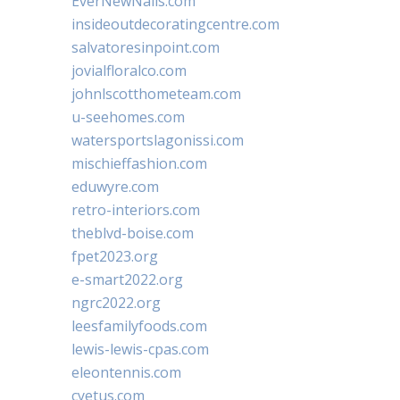
EverNewNails.com
insideoutdecoratingcentre.com
salvatoresinpoint.com
jovialfloralco.com
johnlscotthometeam.com
u-seehomes.com
watersportslagonissi.com
mischieffashion.com
eduwyre.com
retro-interiors.com
theblvd-boise.com
fpet2023.org
e-smart2022.org
ngrc2022.org
leesfamilyfoods.com
lewis-lewis-cpas.com
eleontennis.com
cyetus.com