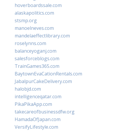
hoverboardssale.com
alaskapolitics.com
stsmp.org
manoelneves.com
mandelaeffectlibrary.com
roselynns.com
balanceyoganj.com
salesforceblogs.com
TrainGames365.com
BaytownEvaCationRentals.com
JabalpurCakeDelivery.com
halobjd.com
intelligenceqatar.com
PikaPikaApp.com
takecareofbusinessdfw.org
HamadaOfJapan.com
VersifyLifestyle.com