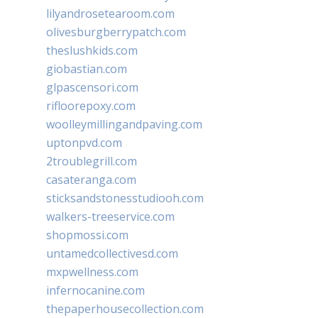
lilyandrosetearoom.com
olivesburgberrypatch.com
theslushkids.com
giobastian.com
glpascensori.com
rifloorepoxy.com
woolleymillingandpaving.com
uptonpvd.com
2troublegrill.com
casateranga.com
sticksandstonesstudiooh.com
walkers-treeservice.com
shopmossi.com
untamedcollectivesd.com
mxpwellness.com
infernocanine.com
thepaperhousecollection.com