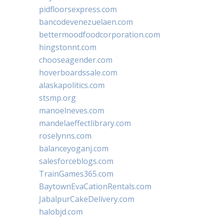
pidfloorsexpress.com
bancodevenezuelaen.com
bettermoodfoodcorporation.com
hingstonnt.com
chooseagender.com
hoverboardssale.com
alaskapolitics.com
stsmp.org
manoelneves.com
mandelaeffectlibrary.com
roselynns.com
balanceyoganj.com
salesforceblogs.com
TrainGames365.com
BaytownEvaCationRentals.com
JabalpurCakeDelivery.com
halobjd.com