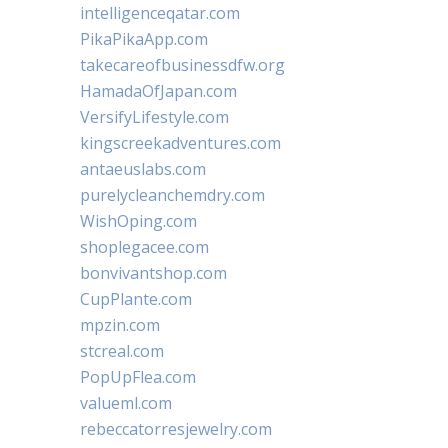
intelligenceqatar.com
PikaPikaApp.com
takecareofbusinessdfw.org
HamadaOfJapan.com
VersifyLifestyle.com
kingscreekadventures.com
antaeuslabs.com
purelycleanchemdry.com
WishOping.com
shoplegacee.com
bonvivantshop.com
CupPlante.com
mpzin.com
stcreal.com
PopUpFlea.com
valueml.com
rebeccatorresjewelry.com