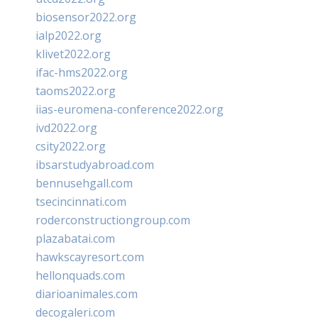
biosensor2022.org
ialp2022.org
klivet2022.org
ifac-hms2022.org
taoms2022.org
iias-euromena-conference2022.org
ivd2022.org
csity2022.org
ibsarstudyabroad.com
bennusehgall.com
tsecincinnati.com
roderconstructiongroup.com
plazabatai.com
hawkscayresort.com
hellonquads.com
diarioanimales.com
decogaleri.com