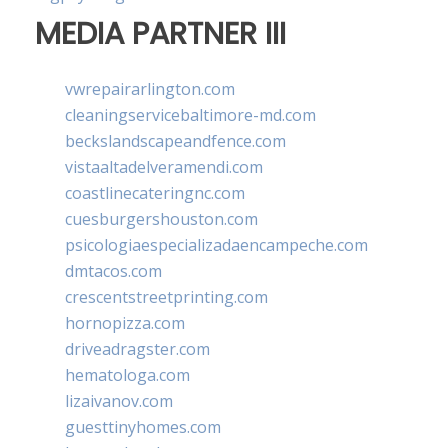
MEDIA PARTNER III
vwrepairarlington.com
cleaningservicebaltimore-md.com
beckslandscapeandfence.com
vistaaltadelveramendi.com
coastlinecateringnc.com
cuesburgershouston.com
psicologiaespecializadaencampeche.com
dmtacos.com
crescentstreetprinting.com
hornopizza.com
driveadragster.com
hematologa.com
lizaivanov.com
guesttinyhomes.com