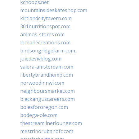
kchoops.net
mountainsideskateshop.com
kirtlandcitytavern.com
301nutritionspot.com
ammos-stores.com
loceanecreations.com
birdsongridgefarm.com
joiedevivblog.com
valera-amsterdam.com
libertybrandhemp.com
norwoodinnwi.com
neighboursmarket.com
blackanguscareers.com
bolesfororegon.com
bodega-ole.com
thestreamlinerlounge.com
mestrinorubanofc.com