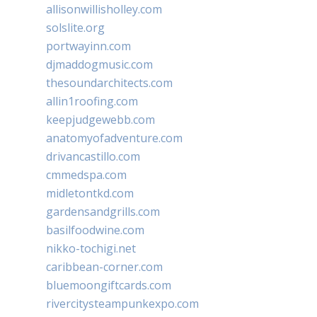
allisonwillisholley.com
solslite.org
portwayinn.com
djmaddogmusic.com
thesoundarchitects.com
allin1roofing.com
keepjudgewebb.com
anatomyofadventure.com
drivancastillo.com
cmmedspa.com
midletontkd.com
gardensandgrills.com
basilfoodwine.com
nikko-tochigi.net
caribbean-corner.com
bluemoongiftcards.com
rivercitysteampunkexpo.com