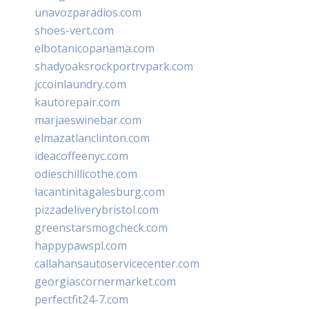
unavozparadios.com
shoes-vert.com
elbotanicopanama.com
shadyoaksrockportrvpark.com
jccoinlaundry.com
kautorepair.com
marjaeswinebar.com
elmazatlanclinton.com
ideacoffeenyc.com
odieschillicothe.com
lacantinitagalesburg.com
pizzadeliverybristol.com
greenstarsmogcheck.com
happypawspl.com
callahansautoservicecenter.com
georgiascornermarket.com
perfectfit24-7.com