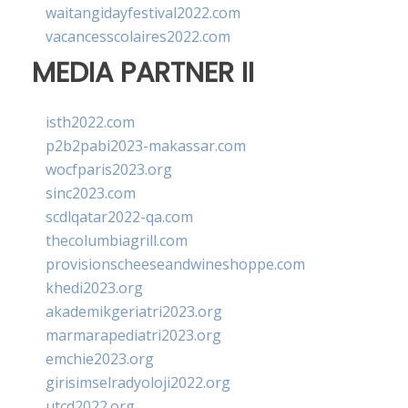
waitangidayfestival2022.com
vacancesscolaires2022.com
MEDIA PARTNER II
isth2022.com
p2b2pabi2023-makassar.com
wocfparis2023.org
sinc2023.com
scdlqatar2022-qa.com
thecolumbiagrill.com
provisionscheeseandwineshoppe.com
khedi2023.org
akademikgeriatri2023.org
marmarapediatri2023.org
emchie2023.org
girisimselradyoloji2022.org
utcd2022.org