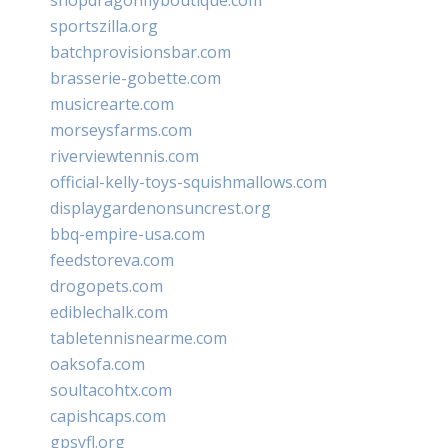
shopdragonflyboutique.com
sportszilla.org
batchprovisionsbar.com
brasserie-gobette.com
musicrearte.com
morseysfarms.com
riverviewtennis.com
official-kelly-toys-squishmallows.com
displaygardenonsuncrest.org
bbq-empire-usa.com
feedstoreva.com
drogopets.com
ediblechalk.com
tabletennisnearme.com
oaksofa.com
soultacohtx.com
capishcaps.com
gpsyfl.org