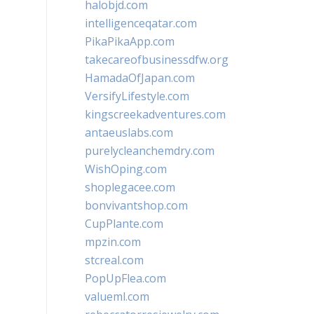
halobjd.com
intelligenceqatar.com
PikaPikaApp.com
takecareofbusinessdfw.org
HamadaOfJapan.com
VersifyLifestyle.com
kingscreekadventures.com
antaeuslabs.com
purelycleanchemdry.com
WishOping.com
shoplegacee.com
bonvivantshop.com
CupPlante.com
mpzin.com
stcreal.com
PopUpFlea.com
valueml.com