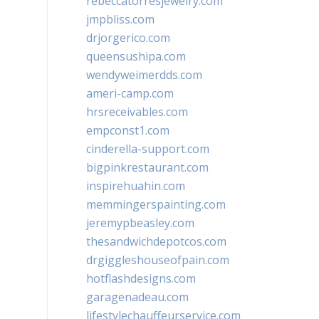
rebeccatorresjewelry.com
jmpbliss.com
drjorgerico.com
queensushipa.com
wendyweimerdds.com
ameri-camp.com
hrsreceivables.com
empconst1.com
cinderella-support.com
bigpinkrestaurant.com
inspirehuahin.com
memmingerspainting.com
jeremypbeasley.com
thesandwichdepotcos.com
drgiggleshouseofpain.com
hotflashdesigns.com
garagenadeau.com
lifestylechauffeurservice.com