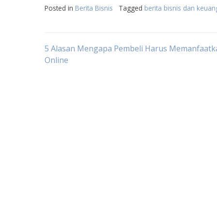
Posted in
Berita Bisnis
Tagged
berita bisnis dan keua
Post
5 Alasan Mengapa Pembeli Harus Memanfaatka
Online
navigation