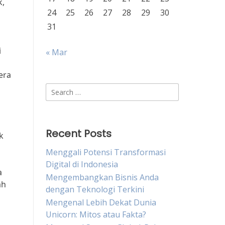
k,
24
25
26
27
28
29
30
31
i
« Mar
era
Search
for:
Recent Posts
k
Menggali Potensi Transformasi
Digital di Indonesia
a
Mengembangkan Bisnis Anda
ah
dengan Teknologi Terkini
Mengenal Lebih Dekat Dunia
Unicorn: Mitos atau Fakta?