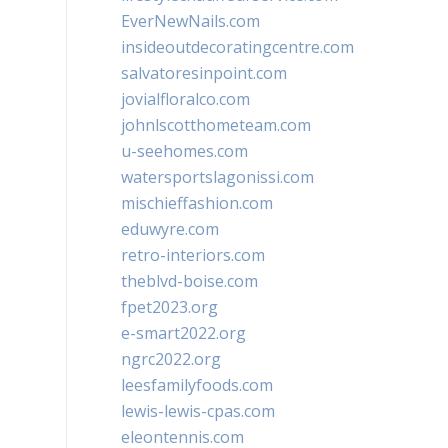
EverNewNails.com
insideoutdecoratingcentre.com
salvatoresinpoint.com
jovialfloralco.com
johnlscotthometeam.com
u-seehomes.com
watersportslagonissi.com
mischieffashion.com
eduwyre.com
retro-interiors.com
theblvd-boise.com
fpet2023.org
e-smart2022.org
ngrc2022.org
leesfamilyfoods.com
lewis-lewis-cpas.com
eleontennis.com