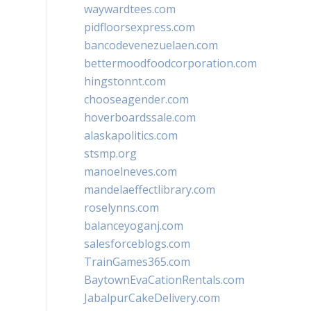
waywardtees.com
pidfloorsexpress.com
bancodevenezuelaen.com
bettermoodfoodcorporation.com
hingstonnt.com
chooseagender.com
hoverboardssale.com
alaskapolitics.com
stsmp.org
manoelneves.com
mandelaeffectlibrary.com
roselynns.com
balanceyoganj.com
salesforceblogs.com
TrainGames365.com
BaytownEvaCationRentals.com
JabalpurCakeDelivery.com