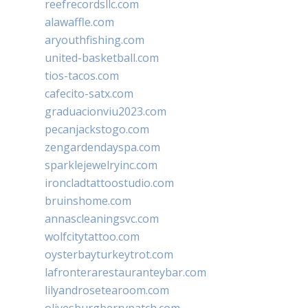
reefrecordsllc.com
alawaffle.com
aryouthfishing.com
united-basketball.com
tios-tacos.com
cafecito-satx.com
graduacionviu2023.com
pecanjackstogo.com
zengardendayspa.com
sparklejewelryinc.com
ironcladtattoostudio.com
bruinshome.com
annascleaningsvc.com
wolfcitytattoo.com
oysterbayturkeytrot.com
lafronterarestauranteybar.com
lilyandrosetearoom.com
olivesburgberrypatch.com