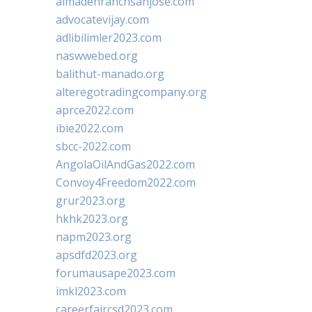
almadenranchsanjose.com
advocatevijay.com
adlibilimler2023.com
naswwebed.org
balithut-manado.org
alteregotradingcompany.org
aprce2022.com
ibie2022.com
sbcc-2022.com
AngolaOilAndGas2022.com
Convoy4Freedom2022.com
grur2023.org
hkhk2023.org
napm2023.org
apsdfd2023.org
forumausape2023.com
imkl2023.com
careerfaircsd2023.com