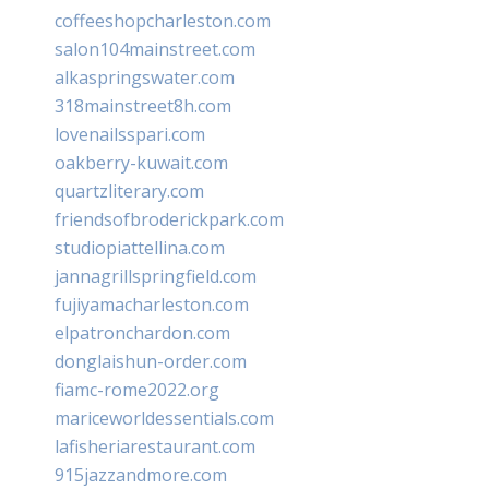
coffeeshopcharleston.com
salon104mainstreet.com
alkaspringswater.com
318mainstreet8h.com
lovenailsspari.com
oakberry-kuwait.com
quartzliterary.com
friendsofbroderickpark.com
studiopiattellina.com
jannagrillspringfield.com
fujiyamacharleston.com
elpatronchardon.com
donglaishun-order.com
fiamc-rome2022.org
mariceworldessentials.com
lafisheriarestaurant.com
915jazzandmore.com