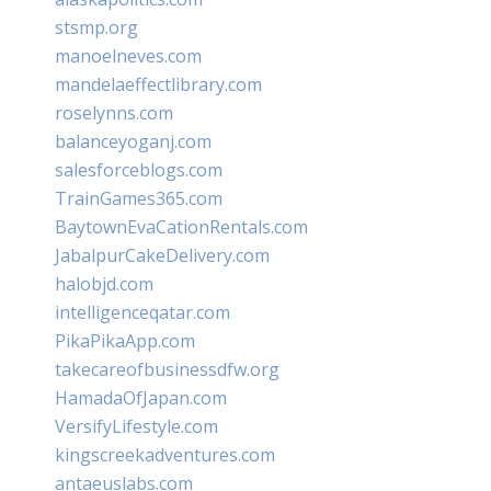
stsmp.org
manoelneves.com
mandelaeffectlibrary.com
roselynns.com
balanceyoganj.com
salesforceblogs.com
TrainGames365.com
BaytownEvaCationRentals.com
JabalpurCakeDelivery.com
halobjd.com
intelligenceqatar.com
PikaPikaApp.com
takecareofbusinessdfw.org
HamadaOfJapan.com
VersifyLifestyle.com
kingscreekadventures.com
antaeuslabs.com