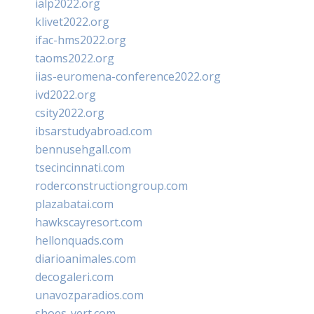
ialp2022.org
klivet2022.org
ifac-hms2022.org
taoms2022.org
iias-euromena-conference2022.org
ivd2022.org
csity2022.org
ibsarstudyabroad.com
bennusehgall.com
tsecincinnati.com
roderconstructiongroup.com
plazabatai.com
hawkscayresort.com
hellonquads.com
diarioanimales.com
decogaleri.com
unavozparadios.com
shoes-vert.com