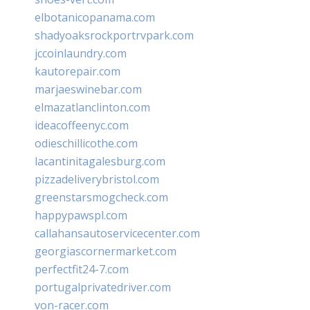
elbotanicopanama.com
shadyoaksrockportrvpark.com
jccoinlaundry.com
kautorepair.com
marjaeswinebar.com
elmazatlanclinton.com
ideacoffeenyc.com
odieschillicothe.com
lacantinitagalesburg.com
pizzadeliverybristol.com
greenstarsmogcheck.com
happypawspl.com
callahansautoservicecenter.com
georgiascornermarket.com
perfectfit24-7.com
portugalprivatedriver.com
von-racer.com