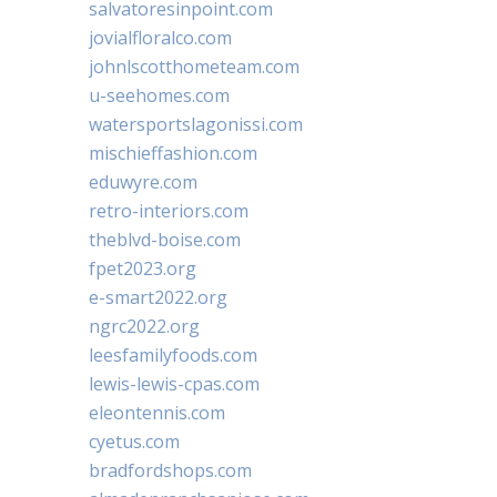
salvatoresinpoint.com
jovialfloralco.com
johnlscotthometeam.com
u-seehomes.com
watersportslagonissi.com
mischieffashion.com
eduwyre.com
retro-interiors.com
theblvd-boise.com
fpet2023.org
e-smart2022.org
ngrc2022.org
leesfamilyfoods.com
lewis-lewis-cpas.com
eleontennis.com
cyetus.com
bradfordshops.com