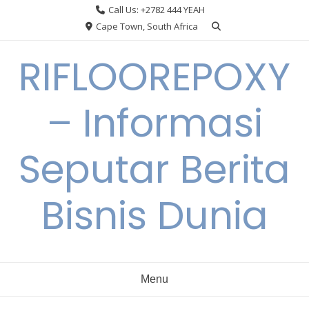
Skip
Call Us: +2782 444 YEAH
to
Cape Town, South Africa
content
RIFLOOREPOXY
– Informasi
Seputar Berita
Bisnis Dunia
Menu