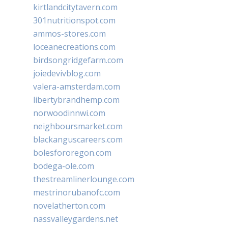
kirtlandcitytavern.com
301nutritionspot.com
ammos-stores.com
loceanecreations.com
birdsongridgefarm.com
joiedevivblog.com
valera-amsterdam.com
libertybrandhemp.com
norwoodinnwi.com
neighboursmarket.com
blackanguscareers.com
bolesfororegon.com
bodega-ole.com
thestreamlinerlounge.com
mestrinorubanofc.com
novelatherton.com
nassvalleygardens.net