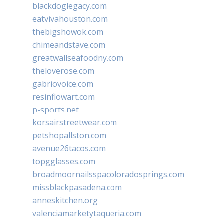
blackdoglegacy.com
eatvivahouston.com
thebigshowok.com
chimeandstave.com
greatwallseafoodny.com
theloverose.com
gabriovoice.com
resinflowart.com
p-sports.net
korsairstreetwear.com
petshopallston.com
avenue26tacos.com
topgglasses.com
broadmoornailsspacoloradosprings.com
missblackpasadena.com
anneskitchen.org
valenciamarketytaqueria.com