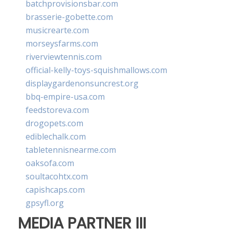
batchprovisionsbar.com
brasserie-gobette.com
musicrearte.com
morseysfarms.com
riverviewtennis.com
official-kelly-toys-squishmallows.com
displaygardenonsuncrest.org
bbq-empire-usa.com
feedstoreva.com
drogopets.com
ediblechalk.com
tabletennisnearme.com
oaksofa.com
soultacohtx.com
capishcaps.com
gpsyfl.org
MEDIA PARTNER III