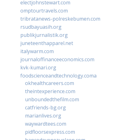
electjohnstewart.com
omptourtravels.com
tribratanews-polreskebumen.com
rsudbayuasih.org
publikjurnalistik.org
juneteenthapparel.net
italywarm.com
journaloffinanceeconomics.com
kvk-kumari.org
foodscienceandtechnology.coma
okhealthcareers.com
theintexperience.com
unboundedthefilm.com
catfriends-bg.org
marianlives.org
waywardtees.com
pidfloorsexpress.com
bancodevenezuelaen.com