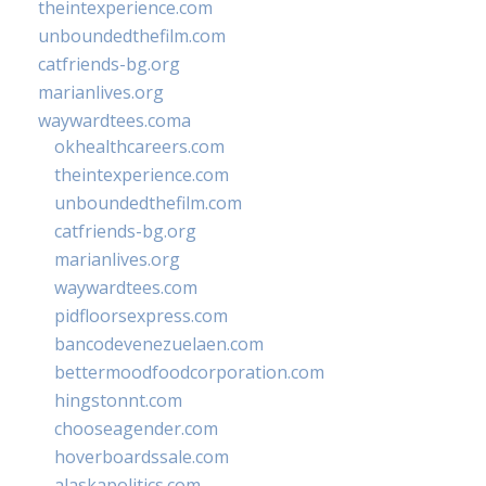
theintexperience.com
unboundedthefilm.com
catfriends-bg.org
marianlives.org
waywardtees.coma
okhealthcareers.com
theintexperience.com
unboundedthefilm.com
catfriends-bg.org
marianlives.org
waywardtees.com
pidfloorsexpress.com
bancodevenezuelaen.com
bettermoodfoodcorporation.com
hingstonnt.com
chooseagender.com
hoverboardssale.com
alaskapolitics.com