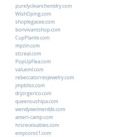
purelycleanchemdry.com
WishOping.com
shoplegacee.com
bonvivantshop.com
CupPlante.com
mpzin.com
stcreal.com
PopUpFlea.com
valueml.com
rebeccatorresjewelry.com
jmpbliss.com
drjorgerico.com
queensushipa.com
wendyweimerdds.com
ameri-camp.com
hrsreceivables.com
empconst1.com