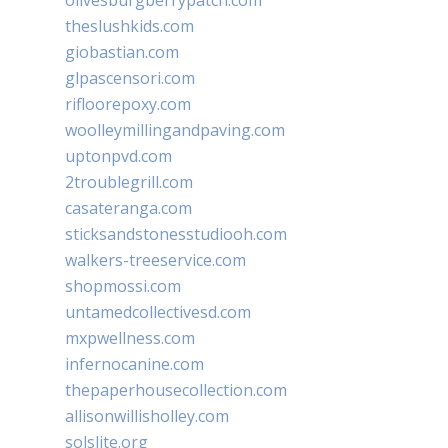
theslushkids.com
giobastian.com
glpascensori.com
rifloorepoxy.com
woolleymillingandpaving.com
uptonpvd.com
2troublegrill.com
casateranga.com
sticksandstonesstudiooh.com
walkers-treeservice.com
shopmossi.com
untamedcollectivesd.com
mxpwellness.com
infernocanine.com
thepaperhousecollection.com
allisonwillisholley.com
solslite.org