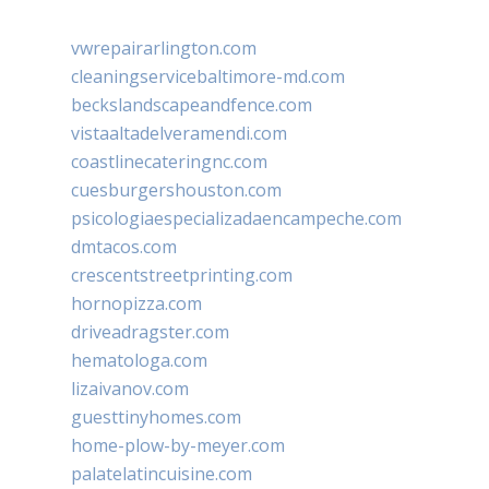
vwrepairarlington.com
cleaningservicebaltimore-md.com
beckslandscapeandfence.com
vistaaltadelveramendi.com
coastlinecateringnc.com
cuesburgershouston.com
psicologiaespecializadaencampeche.com
dmtacos.com
crescentstreetprinting.com
hornopizza.com
driveadragster.com
hematologa.com
lizaivanov.com
guesttinyhomes.com
home-plow-by-meyer.com
palatelatincuisine.com