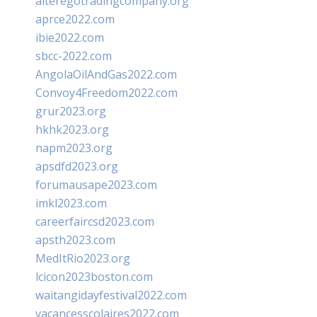
alteregotradingcompany.org
aprce2022.com
ibie2022.com
sbcc-2022.com
AngolaOilAndGas2022.com
Convoy4Freedom2022.com
grur2023.org
hkhk2023.org
napm2023.org
apsdfd2023.org
forumausape2023.com
imkl2023.com
careerfaircsd2023.com
apsth2023.com
MedItRio2023.org
lcicon2023boston.com
waitangidayfestival2022.com
vacancesscolaires2022.com