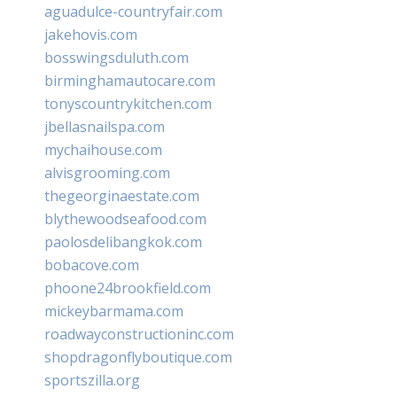
aguadulce-countryfair.com
jakehovis.com
bosswingsduluth.com
birminghamautocare.com
tonyscountrykitchen.com
jbellasnailspa.com
mychaihouse.com
alvisgrooming.com
thegeorginaestate.com
blythewoodseafood.com
paolosdelibangkok.com
bobacove.com
phoone24brookfield.com
mickeybarmama.com
roadwayconstructioninc.com
shopdragonflyboutique.com
sportszilla.org