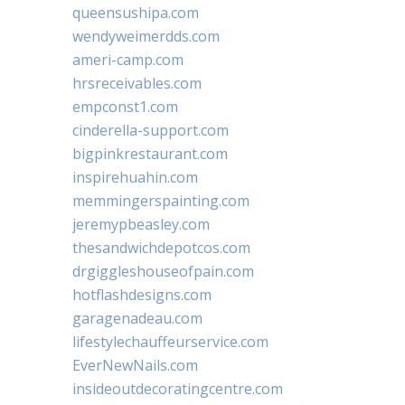
queensushipa.com
wendyweimerdds.com
ameri-camp.com
hrsreceivables.com
empconst1.com
cinderella-support.com
bigpinkrestaurant.com
inspirehuahin.com
memmingerspainting.com
jeremypbeasley.com
thesandwichdepotcos.com
drgiggleshouseofpain.com
hotflashdesigns.com
garagenadeau.com
lifestylechauffeurservice.com
EverNewNails.com
insideoutdecoratingcentre.com