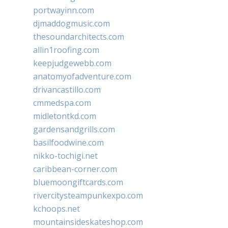
portwayinn.com
djmaddogmusic.com
thesoundarchitects.com
allin1roofing.com
keepjudgewebb.com
anatomyofadventure.com
drivancastillo.com
cmmedspa.com
midletontkd.com
gardensandgrills.com
basilfoodwine.com
nikko-tochigi.net
caribbean-corner.com
bluemoongiftcards.com
rivercitysteampunkexpo.com
kchoops.net
mountainsideskateshop.com