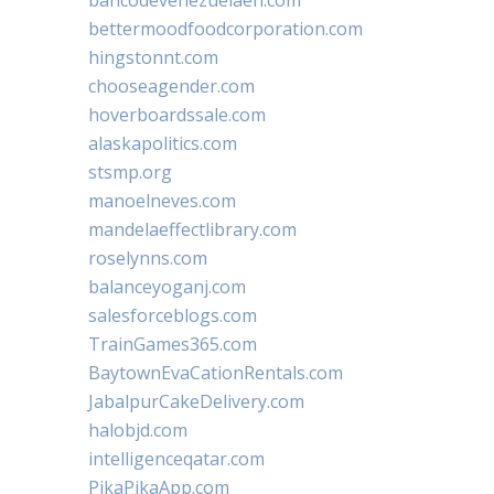
bettermoodfoodcorporation.com
hingstonnt.com
chooseagender.com
hoverboardssale.com
alaskapolitics.com
stsmp.org
manoelneves.com
mandelaeffectlibrary.com
roselynns.com
balanceyoganj.com
salesforceblogs.com
TrainGames365.com
BaytownEvaCationRentals.com
JabalpurCakeDelivery.com
halobjd.com
intelligenceqatar.com
PikaPikaApp.com