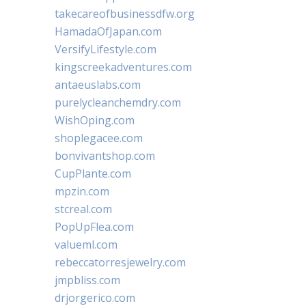
takecareofbusinessdfw.org
HamadaOfJapan.com
VersifyLifestyle.com
kingscreekadventures.com
antaeuslabs.com
purelycleanchemdry.com
WishOping.com
shoplegacee.com
bonvivantshop.com
CupPlante.com
mpzin.com
stcreal.com
PopUpFlea.com
valueml.com
rebeccatorresjewelry.com
jmpbliss.com
drjorgerico.com