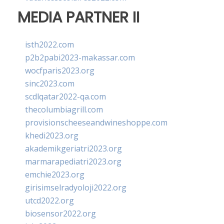
MEDIA PARTNER II
isth2022.com
p2b2pabi2023-makassar.com
wocfparis2023.org
sinc2023.com
scdlqatar2022-qa.com
thecolumbiagrill.com
provisionscheeseandwineshoppe.com
khedi2023.org
akademikgeriatri2023.org
marmarapediatri2023.org
emchie2023.org
girisimselradyoloji2022.org
utcd2022.org
biosensor2022.org