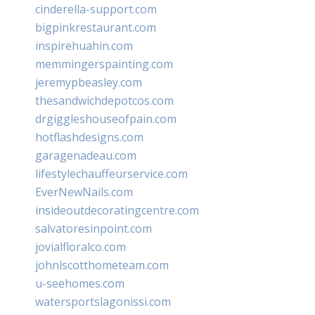
cinderella-support.com
bigpinkrestaurant.com
inspirehuahin.com
memmingerspainting.com
jeremypbeasley.com
thesandwichdepotcos.com
drgiggleshouseofpain.com
hotflashdesigns.com
garagenadeau.com
lifestylechauffeurservice.com
EverNewNails.com
insideoutdecoratingcentre.com
salvatoresinpoint.com
jovialfloralco.com
johnlscotthometeam.com
u-seehomes.com
watersportslagonissi.com