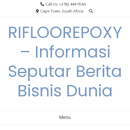
Skip
Call Us: +2782 444 YEAH
to
Cape Town, South Africa
content
RIFLOOREPOXY
– Informasi
Seputar Berita
Bisnis Dunia
Menu