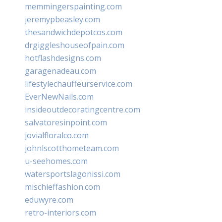
memmingerspainting.com
jeremypbeasley.com
thesandwichdepotcos.com
drgiggleshouseofpain.com
hotflashdesigns.com
garagenadeau.com
lifestylechauffeurservice.com
EverNewNails.com
insideoutdecoratingcentre.com
salvatoresinpoint.com
jovialfloralco.com
johnlscotthometeam.com
u-seehomes.com
watersportslagonissi.com
mischieffashion.com
eduwyre.com
retro-interiors.com