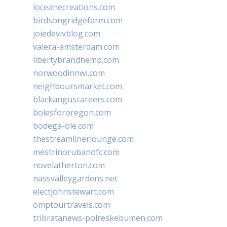
loceanecreations.com
birdsongridgefarm.com
joiedevivblog.com
valera-amsterdam.com
libertybrandhemp.com
norwoodinnwi.com
neighboursmarket.com
blackanguscareers.com
bolesfororegon.com
bodega-ole.com
thestreamlinerlounge.com
mestrinorubanofc.com
novelatherton.com
nassvalleygardens.net
electjohnstewart.com
omptourtravels.com
tribratanews-polreskebumen.com