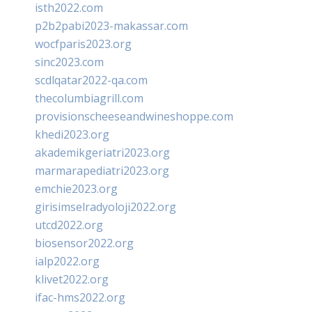
isth2022.com
p2b2pabi2023-makassar.com
wocfparis2023.org
sinc2023.com
scdlqatar2022-qa.com
thecolumbiagrill.com
provisionscheeseandwineshoppe.com
khedi2023.org
akademikgeriatri2023.org
marmarapediatri2023.org
emchie2023.org
girisimselradyoloji2022.org
utcd2022.org
biosensor2022.org
ialp2022.org
klivet2022.org
ifac-hms2022.org