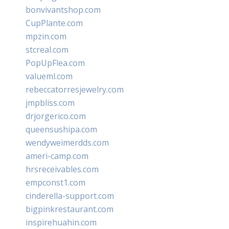
bonvivantshop.com
CupPlante.com
mpzin.com
stcreal.com
PopUpFlea.com
valueml.com
rebeccatorresjewelry.com
jmpbliss.com
drjorgerico.com
queensushipa.com
wendyweimerdds.com
ameri-camp.com
hrsreceivables.com
empconst1.com
cinderella-support.com
bigpinkrestaurant.com
inspirehuahin.com