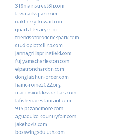
318mainstreet8h.com
lovenailsspari.com
oakberry-kuwait.com
quartzliterary.com
friendsofbroderickpark.com
studiopiattellina.com
jannagrillspringfield.com
fujiyamacharleston.com
elpatronchardon.com
donglaishun-order.com
fiamc-rome2022.org
mariceworldessentials.com
lafisheriarestaurant.com
915jazzandmore.com
aguadulce-countryfair.com
jakehovis.com
bosswingsduluth.com