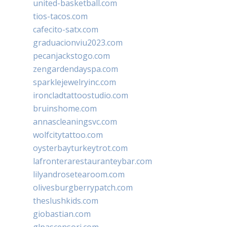
united-basketball.com
tios-tacos.com
cafecito-satx.com
graduacionviu2023.com
pecanjackstogo.com
zengardendayspa.com
sparklejewelryinc.com
ironcladtattoostudio.com
bruinshome.com
annascleaningsvc.com
wolfcitytattoo.com
oysterbayturkeytrot.com
lafronterarestauranteybar.com
lilyandrosetearoom.com
olivesburgberrypatch.com
theslushkids.com
giobastian.com
glpascensori.com