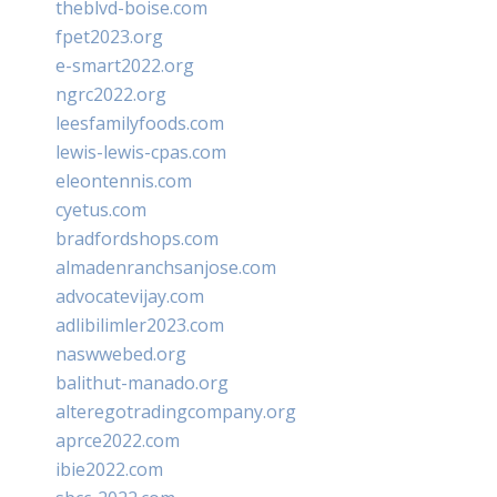
theblvd-boise.com
fpet2023.org
e-smart2022.org
ngrc2022.org
leesfamilyfoods.com
lewis-lewis-cpas.com
eleontennis.com
cyetus.com
bradfordshops.com
almadenranchsanjose.com
advocatevijay.com
adlibilimler2023.com
naswwebed.org
balithut-manado.org
alteregotradingcompany.org
aprce2022.com
ibie2022.com