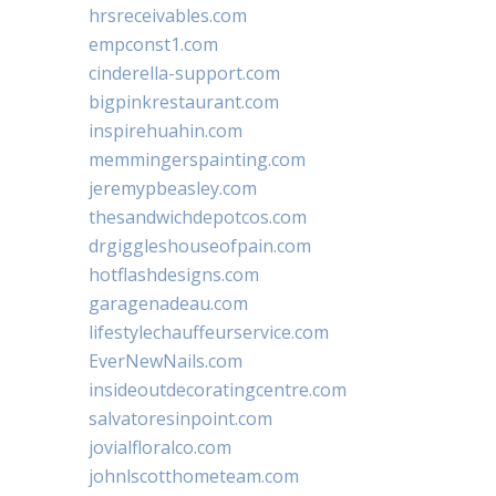
hrsreceivables.com
empconst1.com
cinderella-support.com
bigpinkrestaurant.com
inspirehuahin.com
memmingerspainting.com
jeremypbeasley.com
thesandwichdepotcos.com
drgiggleshouseofpain.com
hotflashdesigns.com
garagenadeau.com
lifestylechauffeurservice.com
EverNewNails.com
insideoutdecoratingcentre.com
salvatoresinpoint.com
jovialfloralco.com
johnlscotthometeam.com