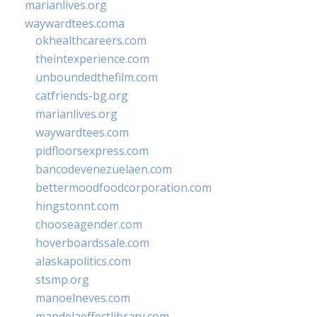
marianlives.org
waywardtees.coma
okhealthcareers.com
theintexperience.com
unboundedthefilm.com
catfriends-bg.org
marianlives.org
waywardtees.com
pidfloorsexpress.com
bancodevenezuelaen.com
bettermoodfoodcorporation.com
hingstonnt.com
chooseagender.com
hoverboardssale.com
alaskapolitics.com
stsmp.org
manoelneves.com
mandelaeffectlibrary.com