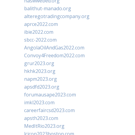
naswwebed.org
balithut-manado.org
alteregotradingcompany.org
aprce2022.com
ibie2022.com
sbcc-2022.com
AngolaOilAndGas2022.com
Convoy4Freedom2022.com
grur2023.org
hkhk2023.org
napm2023.org
apsdfd2023.org
forumausape2023.com
imkl2023.com
careerfaircsd2023.com
apsth2023.com
MedItRio2023.org
lcicon2023boston.com