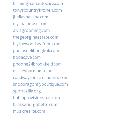
birminghamautocare.com
tonyscountrykitchen.com
jbellasnailspa.com
mychaihouse.com
alvisgrooming.com
thegeorginaestate.com
blythewoodseafood.com
paolosdelibangkok.com
bobacove.com
phoone24brookfield.com
mickeybarmama.com
roadwayconstructioninc.com
shopdragonflyboutique.com
sportszilla.org
batchprovisionsbar.com
brasserie-gobette.com
musicrearte.com