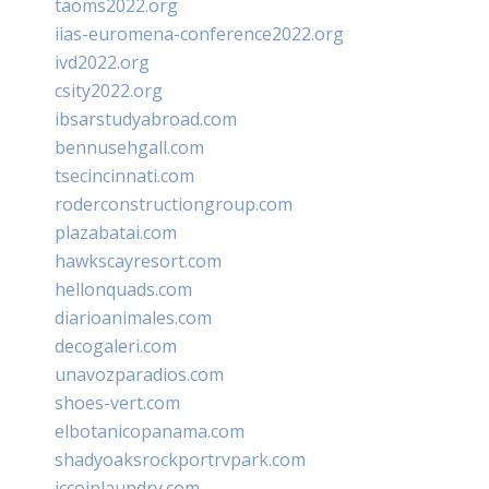
taoms2022.org
iias-euromena-conference2022.org
ivd2022.org
csity2022.org
ibsarstudyabroad.com
bennusehgall.com
tsecincinnati.com
roderconstructiongroup.com
plazabatai.com
hawkscayresort.com
hellonquads.com
diarioanimales.com
decogaleri.com
unavozparadios.com
shoes-vert.com
elbotanicopanama.com
shadyoaksrockportrvpark.com
jccoinlaundry.com