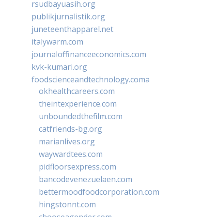
rsudbayuasih.org
publikjurnalistik.org
juneteenthapparel.net
italywarm.com
journaloffinanceeconomics.com
kvk-kumari.org
foodscienceandtechnology.coma
okhealthcareers.com
theintexperience.com
unboundedthefilm.com
catfriends-bg.org
marianlives.org
waywardtees.com
pidfloorsexpress.com
bancodevenezuelaen.com
bettermoodfoodcorporation.com
hingstonnt.com
chooseagender.com