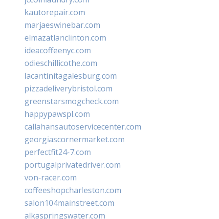
kautorepair.com
marjaeswinebar.com
elmazatlanclinton.com
ideacoffeenyc.com
odieschillicothe.com
lacantinitagalesburg.com
pizzadeliverybristol.com
greenstarsmogcheck.com
happypawspl.com
callahansautoservicecenter.com
georgiascornermarket.com
perfectfit24-7.com
portugalprivatedriver.com
von-racer.com
coffeeshopcharleston.com
salon104mainstreet.com
alkaspringswater.com