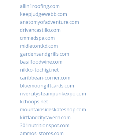
allin1roofing.com
keepjudgewebb.com
anatomyofadventure.com
drivancastillo.com
cmmedspa.com
midletontkd.com
gardensandgrills.com
basilfoodwine.com
nikko-tochigi.net
caribbean-corner.com
bluemoongiftcards.com
rivercitysteampunkexpo.com
kchoops.net
mountainsideskateshop.com
kirtlandcitytavern.com
301nutritionspot.com
ammos-stores.com