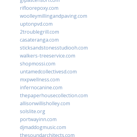
rifloorepoxy.com
woolleymillingandpaving.com
uptonpvd.com
2troublegrill.com
casateranga.com
sticksandstonesstudiooh.com
walkers-treeservice.com
shopmossi.com
untamedcollectivesd.com
mxpwellness.com
infernocanine.com
thepaperhousecollection.com
allisonwillisholley.com
solslite.org
portwayinn.com
djmaddogmusic.com
thesoundarchitects.com