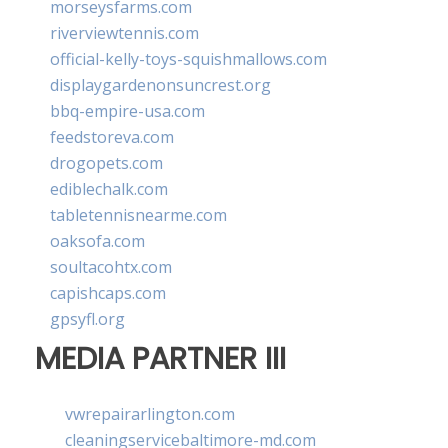
morseysfarms.com
riverviewtennis.com
official-kelly-toys-squishmallows.com
displaygardenonsuncrest.org
bbq-empire-usa.com
feedstoreva.com
drogopets.com
ediblechalk.com
tabletennisnearme.com
oaksofa.com
soultacohtx.com
capishcaps.com
gpsyfl.org
MEDIA PARTNER III
vwrepairarlington.com
cleaningservicebaltimore-md.com