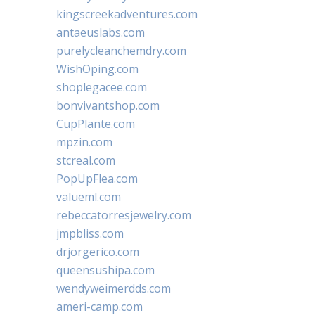
kingscreekadventures.com
antaeuslabs.com
purelycleanchemdry.com
WishOping.com
shoplegacee.com
bonvivantshop.com
CupPlante.com
mpzin.com
stcreal.com
PopUpFlea.com
valueml.com
rebeccatorresjewelry.com
jmpbliss.com
drjorgerico.com
queensushipa.com
wendyweimerdds.com
ameri-camp.com