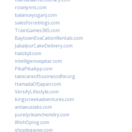
roselynns.com
balanceyoganj.com
salesforceblogs.com
TrainGames365.com
BaytownEvaCationRentals.com
JabalpurCakeDelivery.com
halobjd.com
intelligenceqatar.com
PikaPikaApp.com
takecareofbusinessdfw.org
HamadaOfJapan.com
VersifyLifestyle.com
kingscreekadventures.com
antaeuslabs.com
purelycleanchemdry.com
WishOping.com
shoplegacee.com