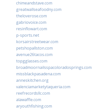
chimeandstave.com
greatwallseafoodny.com
theloverose.com
gabriovoice.com
resinflowart.com
p-sports.net
korsairstreetwear.com
petshopallston.com
avenue26tacos.com
topgglasses.com
broadmoornailsspacoloradosprings.com
missblackpasadena.com
anneskitchen.org
valenciamarketytaqueria.com
reefrecordsllc.com
alawaffle.com
aryouthfishing.com