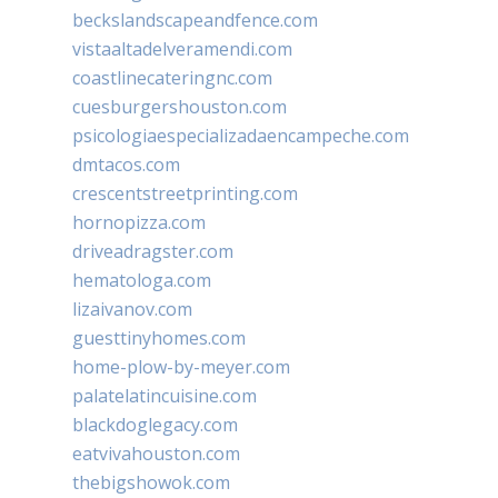
beckslandscapeandfence.com
vistaaltadelveramendi.com
coastlinecateringnc.com
cuesburgershouston.com
psicologiaespecializadaencampeche.com
dmtacos.com
crescentstreetprinting.com
hornopizza.com
driveadragster.com
hematologa.com
lizaivanov.com
guesttinyhomes.com
home-plow-by-meyer.com
palatelatincuisine.com
blackdoglegacy.com
eatvivahouston.com
thebigshowok.com