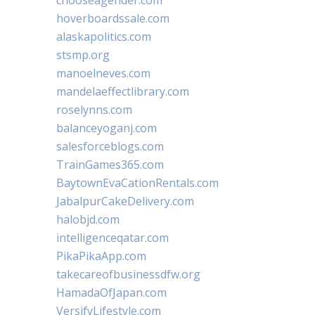
hoverboardssale.com
alaskapolitics.com
stsmp.org
manoelneves.com
mandelaeffectlibrary.com
roselynns.com
balanceyoganj.com
salesforceblogs.com
TrainGames365.com
BaytownEvaCationRentals.com
JabalpurCakeDelivery.com
halobjd.com
intelligenceqatar.com
PikaPikaApp.com
takecareofbusinessdfw.org
HamadaOfJapan.com
VersifyLifestyle.com