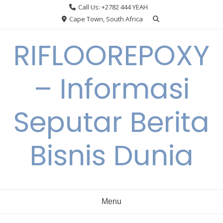
Skip
Call Us: +2782 444 YEAH
to
Cape Town, South Africa
content
RIFLOOREPOXY
– Informasi
Seputar Berita
Bisnis Dunia
Menu