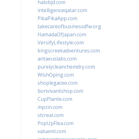
halobjd.com
intelligenceqatar.com
PikaPikaApp.com
takecareofbusinessdfw.org
HamadaOfJapan.com
VersifyLifestyle.com
kingscreekadventures.com
antaeuslabs.com
purelycleanchemdry.com
WishOping.com
shoplegacee.com
bonvivantshop.com
CupPlante.com
mpzin.com
stcreal.com
PopUpFlea.com
valueml.com