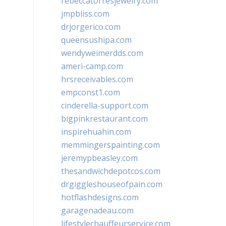
rebeccatorresjewelry.com
jmpbliss.com
drjorgerico.com
queensushipa.com
wendyweimerdds.com
ameri-camp.com
hrsreceivables.com
empconst1.com
cinderella-support.com
bigpinkrestaurant.com
inspirehuahin.com
memmingerspainting.com
jeremypbeasley.com
thesandwichdepotcos.com
drgiggleshouseofpain.com
hotflashdesigns.com
garagenadeau.com
lifestylechauffeurservice.com