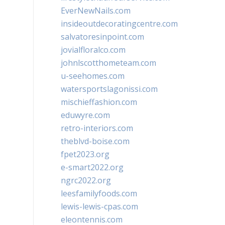
EverNewNails.com
insideoutdecoratingcentre.com
salvatoresinpoint.com
jovialfloralco.com
johnlscotthometeam.com
u-seehomes.com
watersportslagonissi.com
mischieffashion.com
eduwyre.com
retro-interiors.com
theblvd-boise.com
fpet2023.org
e-smart2022.org
ngrc2022.org
leesfamilyfoods.com
lewis-lewis-cpas.com
eleontennis.com