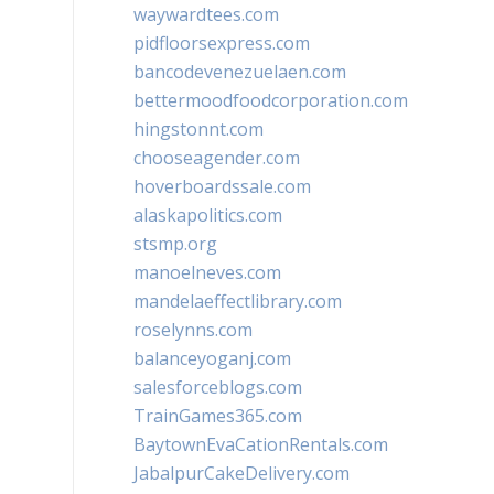
waywardtees.com
pidfloorsexpress.com
bancodevenezuelaen.com
bettermoodfoodcorporation.com
hingstonnt.com
chooseagender.com
hoverboardssale.com
alaskapolitics.com
stsmp.org
manoelneves.com
mandelaeffectlibrary.com
roselynns.com
balanceyoganj.com
salesforceblogs.com
TrainGames365.com
BaytownEvaCationRentals.com
JabalpurCakeDelivery.com