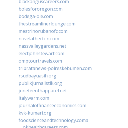
blackanguscareers.com
bolesfororegon.com
bodega-ole.com
thestreamlinerlounge.com
mestrinorubanofc.com
novelatherton.com
nassvalleygardens.net
electjohnstewart.com
omptourtravels.com
tribratanews-polreskebumen.com
rsudbayuasih.org
publikjurnalistik.org
juneteenthapparel.net
italywarm.com
journaloffinanceeconomics.com
kvk-kumari.org
foodscienceandtechnology.coma
okhealthcareers.com