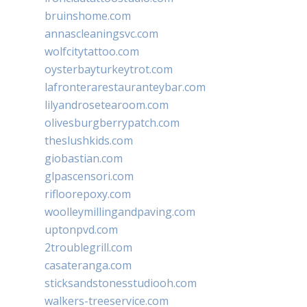
bruinshome.com
annascleaningsvc.com
wolfcitytattoo.com
oysterbayturkeytrot.com
lafronterarestauranteybar.com
lilyandrosetearoom.com
olivesburgberrypatch.com
theslushkids.com
giobastian.com
glpascensori.com
rifloorepoxy.com
woolleymillingandpaving.com
uptonpvd.com
2troublegrill.com
casateranga.com
sticksandstonesstudiooh.com
walkers-treeservice.com