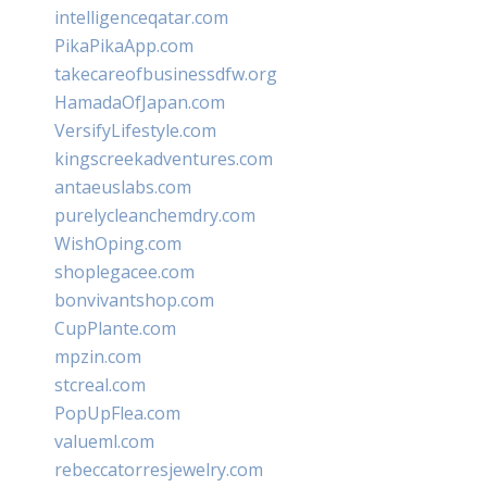
intelligenceqatar.com
PikaPikaApp.com
takecareofbusinessdfw.org
HamadaOfJapan.com
VersifyLifestyle.com
kingscreekadventures.com
antaeuslabs.com
purelycleanchemdry.com
WishOping.com
shoplegacee.com
bonvivantshop.com
CupPlante.com
mpzin.com
stcreal.com
PopUpFlea.com
valueml.com
rebeccatorresjewelry.com