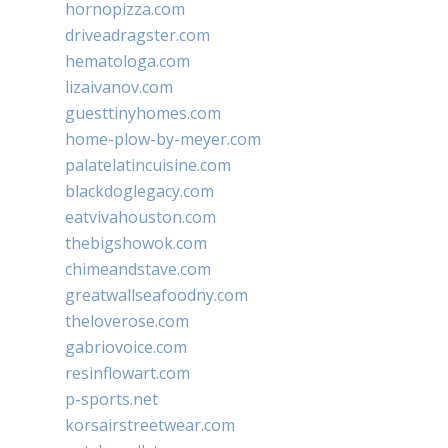
hornopizza.com
driveadragster.com
hematologa.com
lizaivanov.com
guesttinyhomes.com
home-plow-by-meyer.com
palatelatincuisine.com
blackdoglegacy.com
eatvivahouston.com
thebigshowok.com
chimeandstave.com
greatwallseafoodny.com
theloverose.com
gabriovoice.com
resinflowart.com
p-sports.net
korsairstreetwear.com