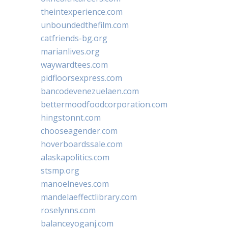
theintexperience.com
unboundedthefilm.com
catfriends-bg.org
marianlives.org
waywardtees.com
pidfloorsexpress.com
bancodevenezuelaen.com
bettermoodfoodcorporation.com
hingstonnt.com
chooseagender.com
hoverboardssale.com
alaskapolitics.com
stsmp.org
manoelneves.com
mandelaeffectlibrary.com
roselynns.com
balanceyoganj.com