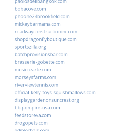
paolosdelibangkok.com
bobacove.com
phoone24brookfield.com
mickeybarmama.com
roadwayconstructioninc.com
shopdragonflyboutique.com
sportszilla.org
batchprovisionsbar.com
brasserie-gobette.com
musicrearte.com
morseysfarms.com
riverviewtennis.com
official-kelly-toys-squishmallows.com
displaygardenonsuncrest.org
bbq-empire-usa.com
feedstoreva.com
drogopets.com
ediblechalk.com