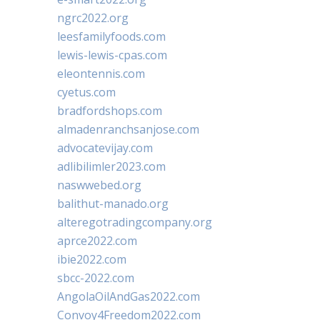
ngrc2022.org
leesfamilyfoods.com
lewis-lewis-cpas.com
eleontennis.com
cyetus.com
bradfordshops.com
almadenranchsanjose.com
advocatevijay.com
adlibilimler2023.com
naswwebed.org
balithut-manado.org
alteregotradingcompany.org
aprce2022.com
ibie2022.com
sbcc-2022.com
AngolaOilAndGas2022.com
Convoy4Freedom2022.com