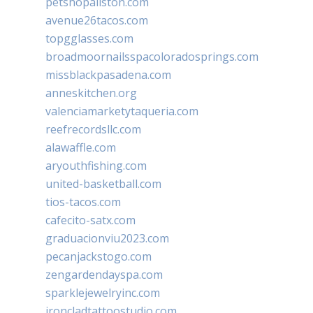
petshopallston.com
avenue26tacos.com
topgglasses.com
broadmoornailsspacoloradosprings.com
missblackpasadena.com
anneskitchen.org
valenciamarketytaqueria.com
reefrecordsllc.com
alawaffle.com
aryouthfishing.com
united-basketball.com
tios-tacos.com
cafecito-satx.com
graduacionviu2023.com
pecanjackstogo.com
zengardendayspa.com
sparklejewelryinc.com
ironcladtattoostudio.com