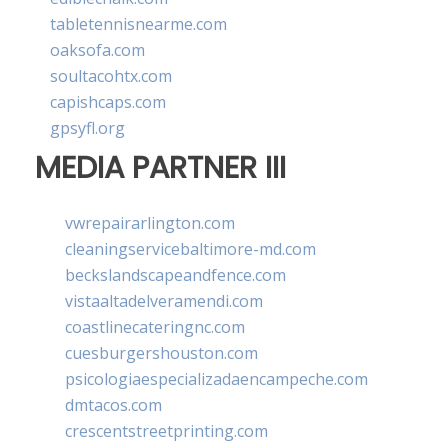
tabletennisnearme.com
oaksofa.com
soultacohtx.com
capishcaps.com
gpsyfl.org
MEDIA PARTNER III
vwrepairarlington.com
cleaningservicebaltimore-md.com
beckslandscapeandfence.com
vistaaltadelveramendi.com
coastlinecateringnc.com
cuesburgershouston.com
psicologiaespecializadaencampeche.com
dmtacos.com
crescentstreetprinting.com