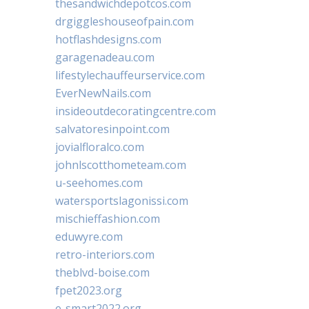
thesandwichdepotcos.com
drgiggleshouseofpain.com
hotflashdesigns.com
garagenadeau.com
lifestylechauffeurservice.com
EverNewNails.com
insideoutdecoratingcentre.com
salvatoresinpoint.com
jovialfloralco.com
johnlscotthometeam.com
u-seehomes.com
watersportslagonissi.com
mischieffashion.com
eduwyre.com
retro-interiors.com
theblvd-boise.com
fpet2023.org
e-smart2022.org