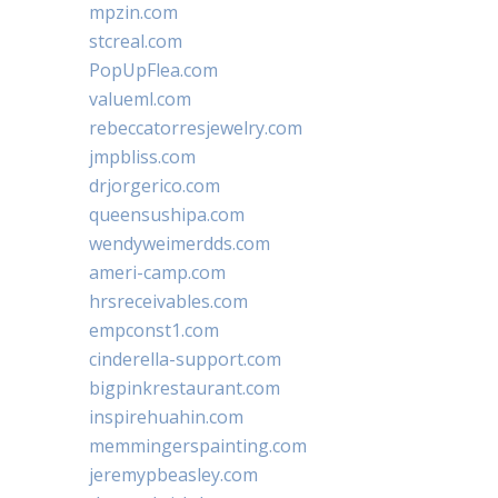
mpzin.com
stcreal.com
PopUpFlea.com
valueml.com
rebeccatorresjewelry.com
jmpbliss.com
drjorgerico.com
queensushipa.com
wendyweimerdds.com
ameri-camp.com
hrsreceivables.com
empconst1.com
cinderella-support.com
bigpinkrestaurant.com
inspirehuahin.com
memmingerspainting.com
jeremypbeasley.com