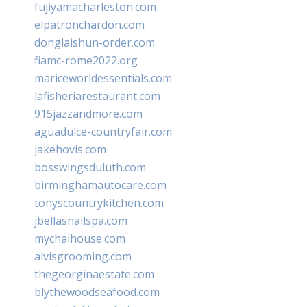
fujiyamacharleston.com
elpatronchardon.com
donglaishun-order.com
fiamc-rome2022.org
mariceworldessentials.com
lafisheriarestaurant.com
915jazzandmore.com
aguadulce-countryfair.com
jakehovis.com
bosswingsduluth.com
birminghamautocare.com
tonyscountrykitchen.com
jbellasnailspa.com
mychaihouse.com
alvisgrooming.com
thegeorginaestate.com
blythewoodseafood.com