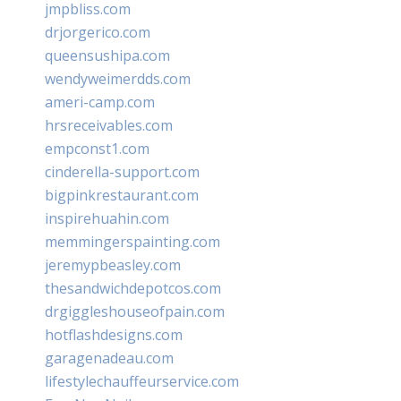
jmpbliss.com
drjorgerico.com
queensushipa.com
wendyweimerdds.com
ameri-camp.com
hrsreceivables.com
empconst1.com
cinderella-support.com
bigpinkrestaurant.com
inspirehuahin.com
memmingerspainting.com
jeremypbeasley.com
thesandwichdepotcos.com
drgiggleshouseofpain.com
hotflashdesigns.com
garagenadeau.com
lifestylechauffeurservice.com