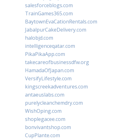
salesforceblogs.com
TrainGames365.com
BaytownEvaCationRentals.com
JabalpurCakeDelivery.com
halobjd.com
intelligenceqatar.com
PikaPikaApp.com
takecareofbusinessdfw.org
HamadaOfJapan.com
VersifyLifestyle.com
kingscreekadventures.com
antaeuslabs.com
purelycleanchemdry.com
WishOping.com
shoplegacee.com
bonvivantshop.com
CupPlante.com