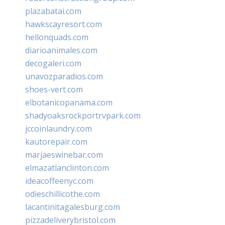
plazabatai.com
hawkscayresort.com
hellonquads.com
diarioanimales.com
decogaleri.com
unavozparadios.com
shoes-vert.com
elbotanicopanama.com
shadyoaksrockportrvpark.com
jccoinlaundry.com
kautorepair.com
marjaeswinebar.com
elmazatlanclinton.com
ideacoffeenyc.com
odieschillicothe.com
lacantinitagalesburg.com
pizzadeliverybristol.com