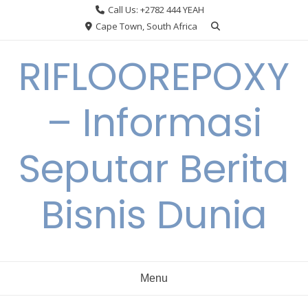
Skip
Call Us: +2782 444 YEAH
to
Cape Town, South Africa
content
RIFLOOREPOXY
– Informasi
Seputar Berita
Bisnis Dunia
Menu