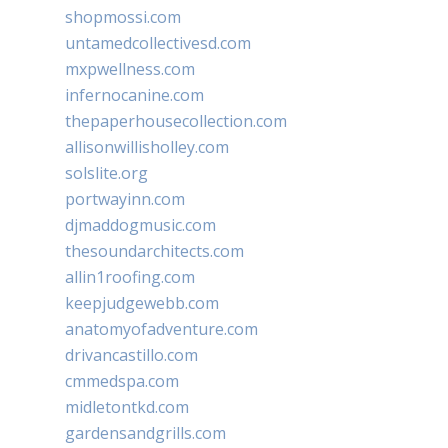
shopmossi.com
untamedcollectivesd.com
mxpwellness.com
infernocanine.com
thepaperhousecollection.com
allisonwillisholley.com
solslite.org
portwayinn.com
djmaddogmusic.com
thesoundarchitects.com
allin1roofing.com
keepjudgewebb.com
anatomyofadventure.com
drivancastillo.com
cmmedspa.com
midletontkd.com
gardensandgrills.com