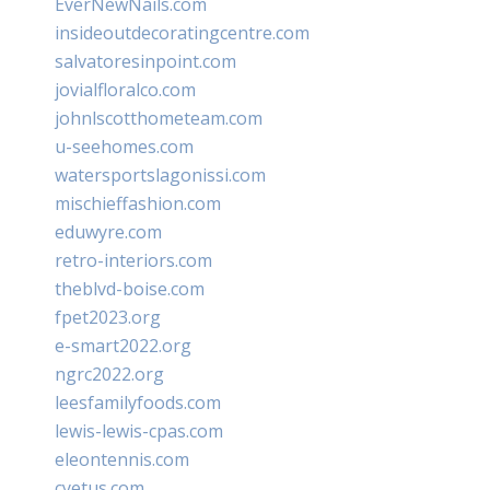
EverNewNails.com
insideoutdecoratingcentre.com
salvatoresinpoint.com
jovialfloralco.com
johnlscotthometeam.com
u-seehomes.com
watersportslagonissi.com
mischieffashion.com
eduwyre.com
retro-interiors.com
theblvd-boise.com
fpet2023.org
e-smart2022.org
ngrc2022.org
leesfamilyfoods.com
lewis-lewis-cpas.com
eleontennis.com
cyetus.com