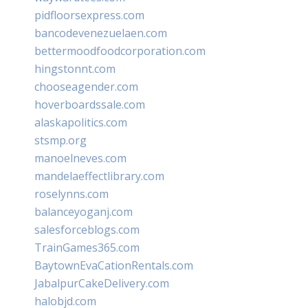
pidfloorsexpress.com
bancodevenezuelaen.com
bettermoodfoodcorporation.com
hingstonnt.com
chooseagender.com
hoverboardssale.com
alaskapolitics.com
stsmp.org
manoelneves.com
mandelaeffectlibrary.com
roselynns.com
balanceyoganj.com
salesforceblogs.com
TrainGames365.com
BaytownEvaCationRentals.com
JabalpurCakeDelivery.com
halobjd.com