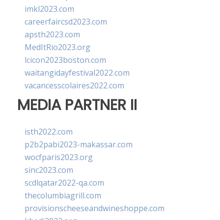
imkl2023.com
careerfaircsd2023.com
apsth2023.com
MedItRio2023.org
lcicon2023boston.com
waitangidayfestival2022.com
vacancesscolaires2022.com
MEDIA PARTNER II
isth2022.com
p2b2pabi2023-makassar.com
wocfparis2023.org
sinc2023.com
scdlqatar2022-qa.com
thecolumbiagrill.com
provisionscheeseandwineshoppe.com