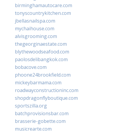
birminghamautocare.com
tonyscountrykitchen.com
jbellasnailspa.com
mychaihouse.com
alvisgrooming.com
thegeorginaestate.com
blythewoodseafood.com
paolosdelibangkok.com
bobacove.com
phoone24brookfield.com
mickeybarmama.com
roadwayconstructioninc.com
shopdragonflyboutique.com
sportszilla.org
batchprovisionsbar.com
brasserie-gobette.com
musicrearte.com