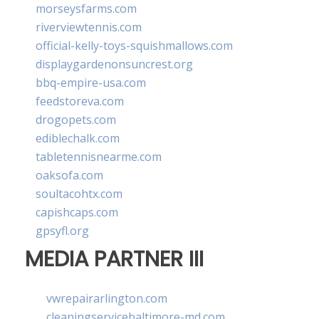
morseysfarms.com
riverviewtennis.com
official-kelly-toys-squishmallows.com
displaygardenonsuncrest.org
bbq-empire-usa.com
feedstoreva.com
drogopets.com
ediblechalk.com
tabletennisnearme.com
oaksofa.com
soultacohtx.com
capishcaps.com
gpsyfl.org
MEDIA PARTNER III
vwrepairarlington.com
cleaningservicebaltimore-md.com