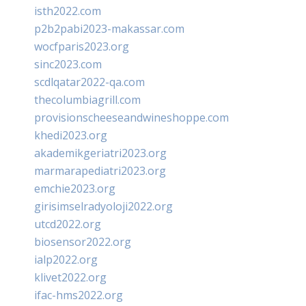
isth2022.com
p2b2pabi2023-makassar.com
wocfparis2023.org
sinc2023.com
scdlqatar2022-qa.com
thecolumbiagrill.com
provisionscheeseandwineshoppe.com
khedi2023.org
akademikgeriatri2023.org
marmarapediatri2023.org
emchie2023.org
girisimselradyoloji2022.org
utcd2022.org
biosensor2022.org
ialp2022.org
klivet2022.org
ifac-hms2022.org