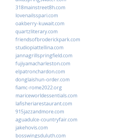
318mainstreet8h.com
lovenailsspari.com
oakberry-kuwait.com
quartzliterary.com
friendsofbroderickpark.com
studiopiattellina.com
jannagrillspringfield.com
fujiyamacharleston.com
elpatronchardon.com
donglaishun-order.com
fiamc-rome2022.org
mariceworldessentials.com
lafisheriarestaurant.com
915jazzandmore.com
aguadulce-countryfair.com
jakehovis.com
bosswingsduluth.com