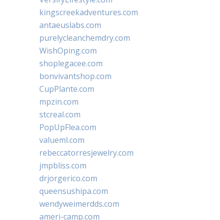
kingscreekadventures.com
antaeuslabs.com
purelycleanchemdry.com
WishOping.com
shoplegacee.com
bonvivantshop.com
CupPlante.com
mpzin.com
stcreal.com
PopUpFlea.com
valueml.com
rebeccatorresjewelry.com
jmpbliss.com
drjorgerico.com
queensushipa.com
wendyweimerdds.com
ameri-camp.com