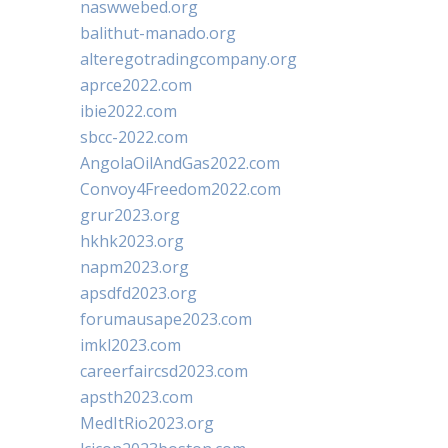
naswwebed.org
balithut-manado.org
alteregotradingcompany.org
aprce2022.com
ibie2022.com
sbcc-2022.com
AngolaOilAndGas2022.com
Convoy4Freedom2022.com
grur2023.org
hkhk2023.org
napm2023.org
apsdfd2023.org
forumausape2023.com
imkl2023.com
careerfaircsd2023.com
apsth2023.com
MedItRio2023.org