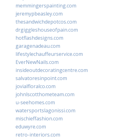
memmingerspainting.com
jeremypbeasley.com
thesandwichdepotcos.com
drgiggleshouseofpain.com
hotflashdesigns.com
garagenadeau.com
lifestylechauffeurservice.com
EverNewNails.com
insideoutdecoratingcentre.com
salvatoresinpoint.com
jovialfloralco.com
johnlscotthometeam.com
u-seehomes.com
watersportslagonissi.com
mischieffashion.com
eduwyre.com
retro-interiors.com