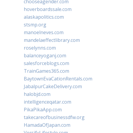
chooseagender.com
hoverboardssale.com
alaskapolitics.com
stsmp.org
manoelneves.com
mandelaeffectlibrary.com
roselynns.com
balanceyoganj.com
salesforceblogs.com
TrainGames365.com
BaytownEvaCationRentals.com
JabalpurCakeDelivery.com
halobjd.com
intelligenceqatar.com
PikaPikaApp.com
takecareofbusinessdfw.org
HamadaOfJapan.com
VersifyLifestyle.com