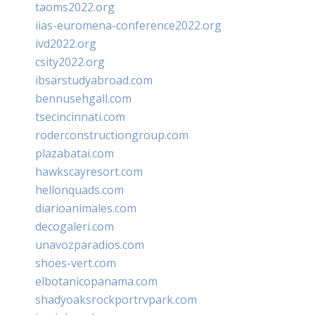
taoms2022.org
iias-euromena-conference2022.org
ivd2022.org
csity2022.org
ibsarstudyabroad.com
bennusehgall.com
tsecincinnati.com
roderconstructiongroup.com
plazabatai.com
hawkscayresort.com
hellonquads.com
diarioanimales.com
decogaleri.com
unavozparadios.com
shoes-vert.com
elbotanicopanama.com
shadyoaksrockportrvpark.com