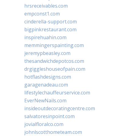
hrsreceivables.com
empconst1.com
cinderella-support.com
bigpinkrestaurant.com
inspirehuahin.com
memmingerspainting.com
jeremypbeasley.com
thesandwichdepotcos.com
drgiggleshouseofpain.com
hotflashdesigns.com
garagenadeau.com
lifestylechauffeurservice.com
EverNewNails.com
insideoutdecoratingcentre.com
salvatoresinpoint.com
jovialfloralco.com
johnlscotthometeam.com