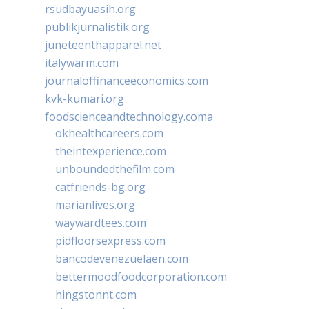
rsudbayuasih.org
publikjurnalistik.org
juneteenthapparel.net
italywarm.com
journaloffinanceeconomics.com
kvk-kumari.org
foodscienceandtechnology.coma
okhealthcareers.com
theintexperience.com
unboundedthefilm.com
catfriends-bg.org
marianlives.org
waywardtees.com
pidfloorsexpress.com
bancodevenezuelaen.com
bettermoodfoodcorporation.com
hingstonnt.com