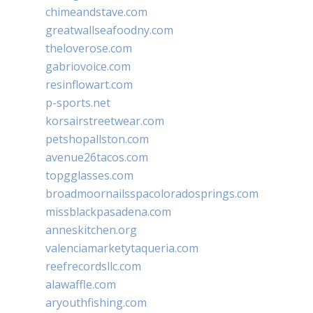
chimeandstave.com
greatwallseafoodny.com
theloverose.com
gabriovoice.com
resinflowart.com
p-sports.net
korsairstreetwear.com
petshopallston.com
avenue26tacos.com
topgglasses.com
broadmoornailsspacoloradosprings.com
missblackpasadena.com
anneskitchen.org
valenciamarketytaqueria.com
reefrecordsllc.com
alawaffle.com
aryouthfishing.com