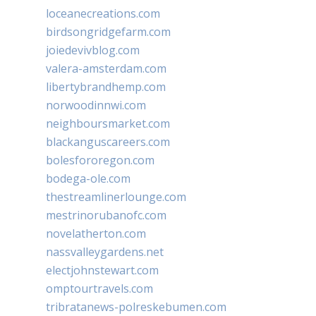
loceanecreations.com
birdsongridgefarm.com
joiedevivblog.com
valera-amsterdam.com
libertybrandhemp.com
norwoodinnwi.com
neighboursmarket.com
blackanguscareers.com
bolesfororegon.com
bodega-ole.com
thestreamlinerlounge.com
mestrinorubanofc.com
novelatherton.com
nassvalleygardens.net
electjohnstewart.com
omptourtravels.com
tribratanews-polreskebumen.com