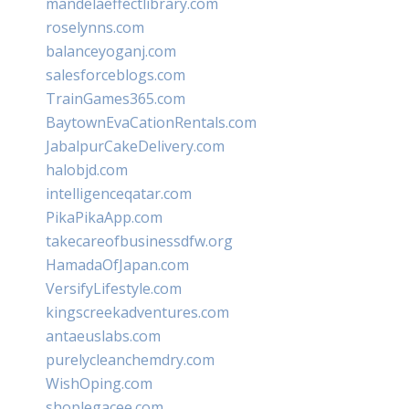
mandelaeffectlibrary.com
roselynns.com
balanceyoganj.com
salesforceblogs.com
TrainGames365.com
BaytownEvaCationRentals.com
JabalpurCakeDelivery.com
halobjd.com
intelligenceqatar.com
PikaPikaApp.com
takecareofbusinessdfw.org
HamadaOfJapan.com
VersifyLifestyle.com
kingscreekadventures.com
antaeuslabs.com
purelycleanchemdry.com
WishOping.com
shoplegacee.com