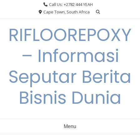
Skip
Call Us: +2782 444 YEAH
to
Cape Town, South Africa
content
RIFLOOREPOXY
– Informasi
Seputar Berita
Bisnis Dunia
Menu