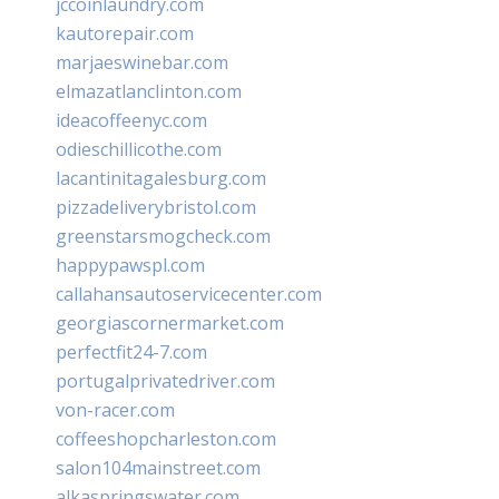
jccoinlaundry.com
kautorepair.com
marjaeswinebar.com
elmazatlanclinton.com
ideacoffeenyc.com
odieschillicothe.com
lacantinitagalesburg.com
pizzadeliverybristol.com
greenstarsmogcheck.com
happypawspl.com
callahansautoservicecenter.com
georgiascornermarket.com
perfectfit24-7.com
portugalprivatedriver.com
von-racer.com
coffeeshopcharleston.com
salon104mainstreet.com
alkaspringswater.com