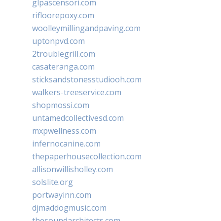
glpascensori.com
rifloorepoxy.com
woolleymillingandpaving.com
uptonpvd.com
2troublegrill.com
casateranga.com
sticksandstonesstudiooh.com
walkers-treeservice.com
shopmossi.com
untamedcollectivesd.com
mxpwellness.com
infernocanine.com
thepaperhousecollection.com
allisonwillisholley.com
solslite.org
portwayinn.com
djmaddogmusic.com
thesoundarchitects.com