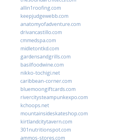
allin1roofing.com
keepjudgewebb.com
anatomyofadventure.com
drivancastillo.com
cmmedspa.com
midletontkd.com
gardensandgrills.com
basilfoodwine.com
nikko-tochigi.net
caribbean-corner.com
bluemoongiftcards.com
rivercitysteampunkexpo.com
kchoops.net
mountainsideskateshop.com
kirtlandcitytavern.com
301nutritionspot.com
ammos-stores.com