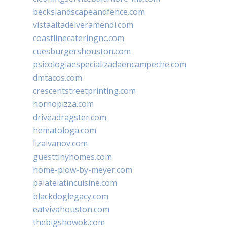
beckslandscapeandfence.com
vistaaltadelveramendi.com
coastlinecateringnc.com
cuesburgershouston.com
psicologiaespecializadaencampeche.com
dmtacos.com
crescentstreetprinting.com
hornopizza.com
driveadragster.com
hematologa.com
lizaivanov.com
guesttinyhomes.com
home-plow-by-meyer.com
palatelatincuisine.com
blackdoglegacy.com
eatvivahouston.com
thebigshowok.com