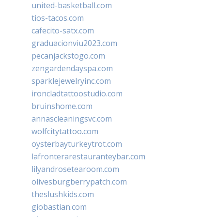
united-basketball.com
tios-tacos.com
cafecito-satx.com
graduacionviu2023.com
pecanjackstogo.com
zengardendayspa.com
sparklejewelryinc.com
ironcladtattoostudio.com
bruinshome.com
annascleaningsvc.com
wolfcitytattoo.com
oysterbayturkeytrot.com
lafronterarestauranteybar.com
lilyandrosetearoom.com
olivesburgberrypatch.com
theslushkids.com
giobastian.com