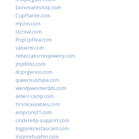
bonvivantshop.com
CupPlante.com
mpzin.com
stcreal.com
PopUpFlea.com
valueml.com
rebeccatorresjewelry.com
jmpbliss.com
drjorgerico.com
queensushipa.com
wendyweimerdds.com
ameri-camp.com
hrsreceivables.com
empconst1.com
cinderella-support.com
bigpinkrestaurant.com
inspirehuahin.com