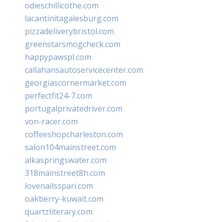
odieschillicothe.com
lacantinitagalesburg.com
pizzadeliverybristol.com
greenstarsmogcheck.com
happypawspl.com
callahansautoservicecenter.com
georgiascornermarket.com
perfectfit24-7.com
portugalprivatedriver.com
von-racer.com
coffeeshopcharleston.com
salon104mainstreet.com
alkaspringswater.com
318mainstreet8h.com
lovenailsspari.com
oakberry-kuwait.com
quartzliterary.com