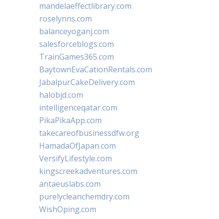
mandelaeffectlibrary.com
roselynns.com
balanceyoganj.com
salesforceblogs.com
TrainGames365.com
BaytownEvaCationRentals.com
JabalpurCakeDelivery.com
halobjd.com
intelligenceqatar.com
PikaPikaApp.com
takecareofbusinessdfw.org
HamadaOfJapan.com
VersifyLifestyle.com
kingscreekadventures.com
antaeuslabs.com
purelycleanchemdry.com
WishOping.com