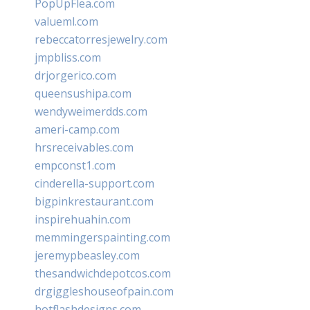
PopUpFlea.com
valueml.com
rebeccatorresjewelry.com
jmpbliss.com
drjorgerico.com
queensushipa.com
wendyweimerdds.com
ameri-camp.com
hrsreceivables.com
empconst1.com
cinderella-support.com
bigpinkrestaurant.com
inspirehuahin.com
memmingerspainting.com
jeremypbeasley.com
thesandwichdepotcos.com
drgiggleshouseofpain.com
hotflashdesigns.com