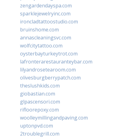
zengardendayspa.com
sparklejewelryinc.com
ironcladtattoostudio.com
bruinshome.com
annascleaningsvc.com
wolfcitytattoo.com
oysterbayturkeytrot.com
lafronterarestauranteybar.com
lilyandrosetearoom.com
olivesburgberrypatch.com
theslushkids.com
giobastian.com
glpascensori.com
rifloorepoxy.com
woolleymillingandpaving.com
uptonpvd.com
2troublegrill.com