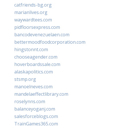
catfriends-bg.org
marianlives.org
waywardtees.com
pidfloorsexpress.com
bancodevenezuelaen.com
bettermoodfoodcorporation.com
hingstonnt.com
chooseagender.com
hoverboardssale.com
alaskapolitics.com
stsmp.org
manoelneves.com
mandelaeffectlibrary.com
roselynns.com
balanceyoganj.com
salesforceblogs.com
TrainGames365.com