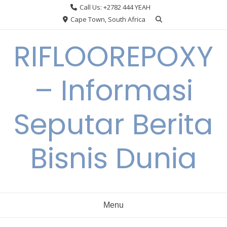
Skip
Call Us: +2782 444 YEAH
to
Cape Town, South Africa
content
RIFLOOREPOXY
– Informasi
Seputar Berita
Bisnis Dunia
Menu