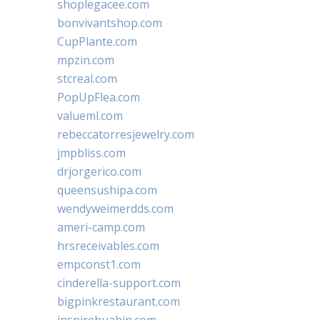
shoplegacee.com
bonvivantshop.com
CupPlante.com
mpzin.com
stcreal.com
PopUpFlea.com
valueml.com
rebeccatorresjewelry.com
jmpbliss.com
drjorgerico.com
queensushipa.com
wendyweimerdds.com
ameri-camp.com
hrsreceivables.com
empconst1.com
cinderella-support.com
bigpinkrestaurant.com
inspirehuahin.com