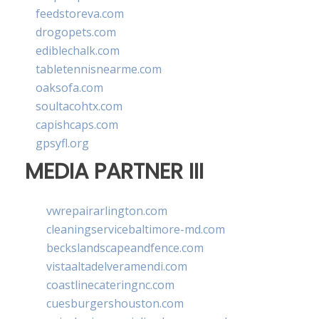
feedstoreva.com
drogopets.com
ediblechalk.com
tabletennisnearme.com
oaksofa.com
soultacohtx.com
capishcaps.com
gpsyfl.org
MEDIA PARTNER III
vwrepairarlington.com
cleaningservicebaltimore-md.com
beckslandscapeandfence.com
vistaaltadelveramendi.com
coastlinecateringnc.com
cuesburgershouston.com