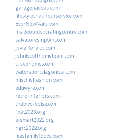
garagenadeau.com
lifestylechauffeurservice.com
EverNewNails.com
insideoutdecoratingcentre.com
salvatoresinpoint.com
jovialfloralco.com
johnlscotthometeam.com
u-seehomes.com
watersportslagonissi.com
mischieffashion.com
eduwyre.com
retro-interiors.com
theblvd-boise.com
fpet2023.org
e-smart2022.org
ngrc2022.org
leesfamilyfoods.com