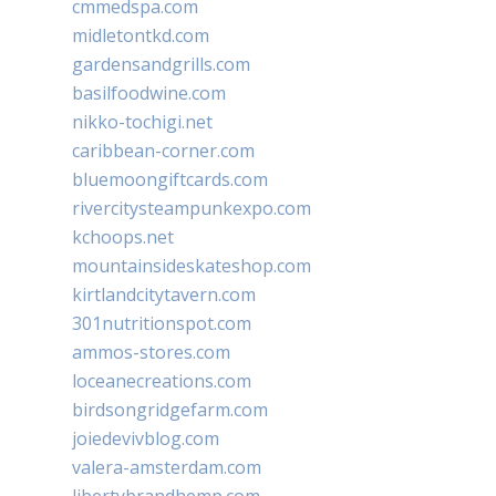
cmmedspa.com
midletontkd.com
gardensandgrills.com
basilfoodwine.com
nikko-tochigi.net
caribbean-corner.com
bluemoongiftcards.com
rivercitysteampunkexpo.com
kchoops.net
mountainsideskateshop.com
kirtlandcitytavern.com
301nutritionspot.com
ammos-stores.com
loceanecreations.com
birdsongridgefarm.com
joiedevivblog.com
valera-amsterdam.com
libertybrandhemp.com