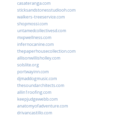
casateranga.com
sticksandstonesstudiooh.com
walkers-treeservice.com
shopmossi.com
untamedcollectivesd.com
mxpwellness.com
infernocanine.com
thepaperhousecollection.com
allisonwillisholley.com
solslite.org
portwayinn.com
djmaddogmusic.com
thesoundarchitects.com
allin1roofing.com
keepjudgewebb.com
anatomyofadventure.com
drivancastillo.com