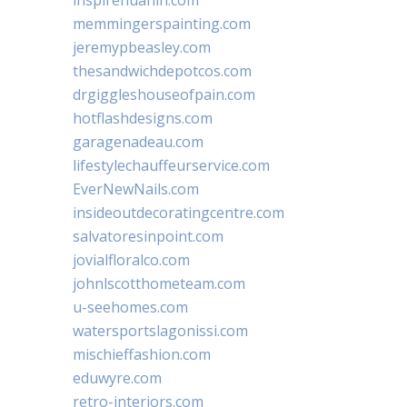
memmingerspainting.com
jeremypbeasley.com
thesandwichdepotcos.com
drgiggleshouseofpain.com
hotflashdesigns.com
garagenadeau.com
lifestylechauffeurservice.com
EverNewNails.com
insideoutdecoratingcentre.com
salvatoresinpoint.com
jovialfloralco.com
johnlscotthometeam.com
u-seehomes.com
watersportslagonissi.com
mischieffashion.com
eduwyre.com
retro-interiors.com