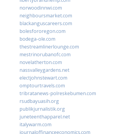
norwoodinnwi.com
neighboursmarket.com
blackanguscareers.com
bolesfororegon.com
bodega-ole.com
thestreamlinerlounge.com
mestrinorubanofc.com
novelatherton.com
nassvalleygardens.net
electjohnstewart.com
omptourtravels.com
tribratanews-polreskebumen.com
rsudbayuasih.org
publikjurnalistik.org
juneteenthapparel.net
italywarm.com
journaloffinanceeconomics.com