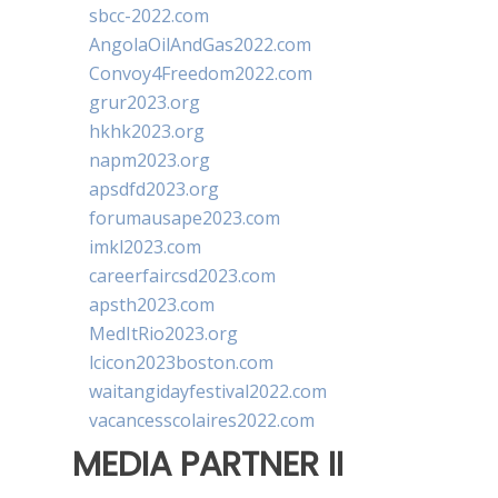
sbcc-2022.com
AngolaOilAndGas2022.com
Convoy4Freedom2022.com
grur2023.org
hkhk2023.org
napm2023.org
apsdfd2023.org
forumausape2023.com
imkl2023.com
careerfaircsd2023.com
apsth2023.com
MedItRio2023.org
lcicon2023boston.com
waitangidayfestival2022.com
vacancesscolaires2022.com
MEDIA PARTNER II