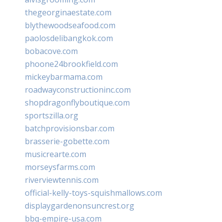
thegeorginaestate.com
blythewoodseafood.com
paolosdelibangkok.com
bobacove.com
phoone24brookfield.com
mickeybarmama.com
roadwayconstructioninc.com
shopdragonflyboutique.com
sportszilla.org
batchprovisionsbar.com
brasserie-gobette.com
musicrearte.com
morseysfarms.com
riverviewtennis.com
official-kelly-toys-squishmallows.com
displaygardenonsuncrest.org
bbq-empire-usa.com