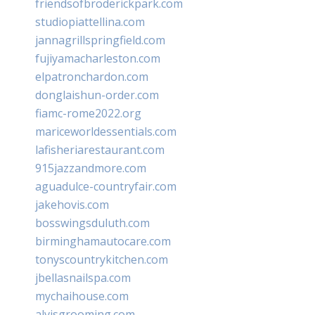
friendsofbroderickpark.com
studiopiattellina.com
jannagrillspringfield.com
fujiyamacharleston.com
elpatronchardon.com
donglaishun-order.com
fiamc-rome2022.org
mariceworldessentials.com
lafisheriarestaurant.com
915jazzandmore.com
aguadulce-countryfair.com
jakehovis.com
bosswingsduluth.com
birminghamautocare.com
tonyscountrykitchen.com
jbellasnailspa.com
mychaihouse.com
alvisgrooming.com