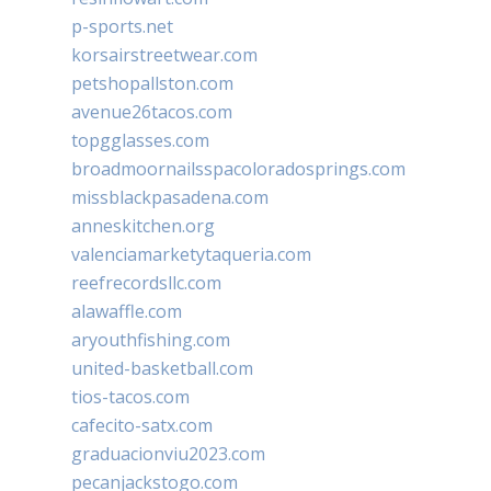
p-sports.net
korsairstreetwear.com
petshopallston.com
avenue26tacos.com
topgglasses.com
broadmoornailsspacoloradosprings.com
missblackpasadena.com
anneskitchen.org
valenciamarketytaqueria.com
reefrecordsllc.com
alawaffle.com
aryouthfishing.com
united-basketball.com
tios-tacos.com
cafecito-satx.com
graduacionviu2023.com
pecanjackstogo.com