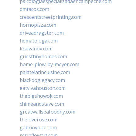
psicologiaespecializadaencampeche.com
dmtacos.com
crescentstreetprinting.com
hornopizza.com
driveadragster.com
hematologa.com
lizaivanov.com
guesttinyhomes.com
home-plow-by-meyer.com
palatelatincuisine.com
blackdoglegacy.com
eatvivahouston.com
thebigshowok.com
chimeandstave.com
greatwallseafoodny.com
theloverose.com
gabriovoice.com
resinflowart.com