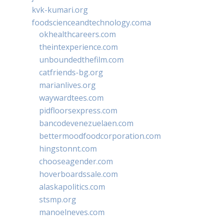
kvk-kumari.org
foodscienceandtechnology.coma
okhealthcareers.com
theintexperience.com
unboundedthefilm.com
catfriends-bg.org
marianlives.org
waywardtees.com
pidfloorsexpress.com
bancodevenezuelaen.com
bettermoodfoodcorporation.com
hingstonnt.com
chooseagender.com
hoverboardssale.com
alaskapolitics.com
stsmp.org
manoelneves.com