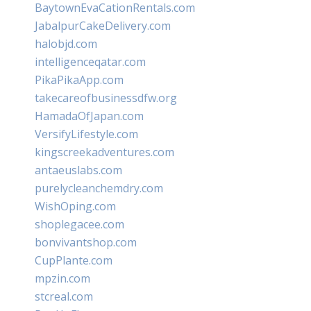
BaytownEvaCationRentals.com
JabalpurCakeDelivery.com
halobjd.com
intelligenceqatar.com
PikaPikaApp.com
takecareofbusinessdfw.org
HamadaOfJapan.com
VersifyLifestyle.com
kingscreekadventures.com
antaeuslabs.com
purelycleanchemdry.com
WishOping.com
shoplegacee.com
bonvivantshop.com
CupPlante.com
mpzin.com
stcreal.com