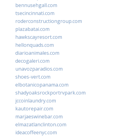
bennusehgall.com
tsecincinnati.com
roderconstructiongroup.com
plazabatai.com
hawkscayresort.com
hellonquads.com
diarioanimales.com
decogaleri.com
unavozparadios.com
shoes-vert.com
elbotanicopanama.com
shadyoaksrockportrvpark.com
jccoinlaundry.com
kautorepair.com
marjaeswinebar.com
elmazatlanclinton.com
ideacoffeenyc.com