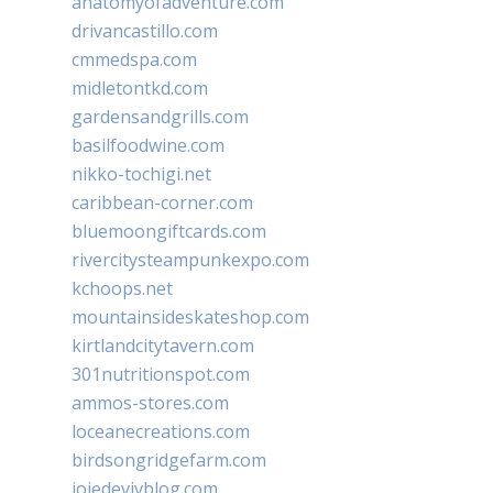
anatomyofadventure.com
drivancastillo.com
cmmedspa.com
midletontkd.com
gardensandgrills.com
basilfoodwine.com
nikko-tochigi.net
caribbean-corner.com
bluemoongiftcards.com
rivercitysteampunkexpo.com
kchoops.net
mountainsideskateshop.com
kirtlandcitytavern.com
301nutritionspot.com
ammos-stores.com
loceanecreations.com
birdsongridgefarm.com
joiedevivblog.com