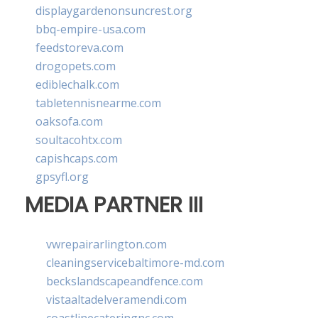
displaygardenonsuncrest.org
bbq-empire-usa.com
feedstoreva.com
drogopets.com
ediblechalk.com
tabletennisnearme.com
oaksofa.com
soultacohtx.com
capishcaps.com
gpsyfl.org
MEDIA PARTNER III
vwrepairarlington.com
cleaningservicebaltimore-md.com
beckslandscapeandfence.com
vistaaltadelveramendi.com
coastlinecateringnc.com