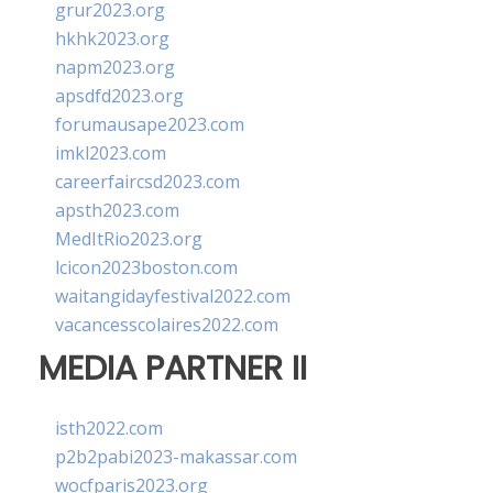
grur2023.org
hkhk2023.org
napm2023.org
apsdfd2023.org
forumausape2023.com
imkl2023.com
careerfaircsd2023.com
apsth2023.com
MedItRio2023.org
lcicon2023boston.com
waitangidayfestival2022.com
vacancesscolaires2022.com
MEDIA PARTNER II
isth2022.com
p2b2pabi2023-makassar.com
wocfparis2023.org