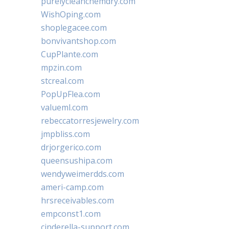
purelycleanchemdry.com
WishOping.com
shoplegacee.com
bonvivantshop.com
CupPlante.com
mpzin.com
stcreal.com
PopUpFlea.com
valueml.com
rebeccatorresjewelry.com
jmpbliss.com
drjorgerico.com
queensushipa.com
wendyweimerdds.com
ameri-camp.com
hrsreceivables.com
empconst1.com
cinderella-support.com