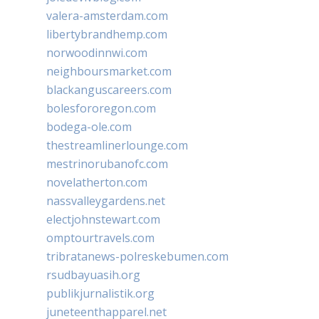
valera-amsterdam.com
libertybrandhemp.com
norwoodinnwi.com
neighboursmarket.com
blackanguscareers.com
bolesfororegon.com
bodega-ole.com
thestreamlinerlounge.com
mestrinorubanofc.com
novelatherton.com
nassvalleygardens.net
electjohnstewart.com
omptourtravels.com
tribratanews-polreskebumen.com
rsudbayuasih.org
publikjurnalistik.org
juneteenthapparel.net