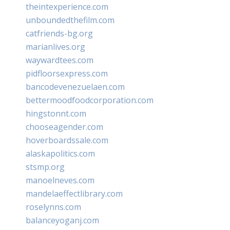
theintexperience.com
unboundedthefilm.com
catfriends-bg.org
marianlives.org
waywardtees.com
pidfloorsexpress.com
bancodevenezuelaen.com
bettermoodfoodcorporation.com
hingstonnt.com
chooseagender.com
hoverboardssale.com
alaskapolitics.com
stsmp.org
manoelneves.com
mandelaeffectlibrary.com
roselynns.com
balanceyoganj.com