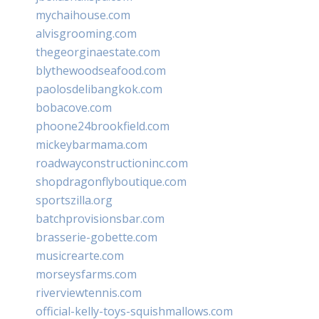
mychaihouse.com
alvisgrooming.com
thegeorginaestate.com
blythewoodseafood.com
paolosdelibangkok.com
bobacove.com
phoone24brookfield.com
mickeybarmama.com
roadwayconstructioninc.com
shopdragonflyboutique.com
sportszilla.org
batchprovisionsbar.com
brasserie-gobette.com
musicrearte.com
morseysfarms.com
riverviewtennis.com
official-kelly-toys-squishmallows.com