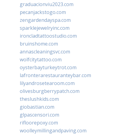
graduacionviu2023.com
pecanjackstogo.com
zengardendayspa.com
sparklejewelryinc.com
ironcladtattoostudio.com
bruinshome.com
annascleaningsvc.com
wolfcitytattoo.com
oysterbayturkeytrot.com
lafronterarestauranteybar.com
lilyandrosetearoom.com
olivesburgberrypatch.com
theslushkids.com
giobastian.com
glpascensori.com
rifloorepoxy.com
woolleymillingandpaving.com