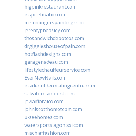
bigpinkrestaurant.com
inspirehuahin.com
memmingerspainting.com
jeremypbeasley.com
thesandwichdepotcos.com
drgiggleshouseofpain.com
hotflashdesigns.com
garagenadeau.com
lifestylechauffeurservice.com
EverNewNails.com
insideoutdecoratingcentre.com
salvatoresinpoint.com
jovialfloralco.com
johnlscotthometeam.com
u-seehomes.com
watersportslagonissi.com
mischieffashion.com