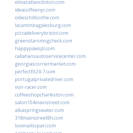
elmazatlanclinton.com
ideacoffeenyc.com
odieschillicothe.com
lacantinitagalesburg.com
pizzadeliverybristol.com
greenstarsmogcheck.com
happypawspl.com
callahansautoservicecenter.com
georgiascornermarket.com
perfectfit24-7.com
portugalprivatedriver.com
von-racer.com
coffeeshopcharleston.com
salon104mainstreet.com
alkaspringswater.com
318mainstreet8h.com
lovenailsspari.com