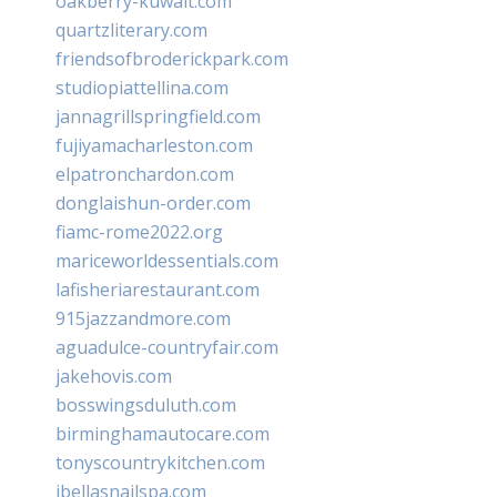
oakberry-kuwait.com
quartzliterary.com
friendsofbroderickpark.com
studiopiattellina.com
jannagrillspringfield.com
fujiyamacharleston.com
elpatronchardon.com
donglaishun-order.com
fiamc-rome2022.org
mariceworldessentials.com
lafisheriarestaurant.com
915jazzandmore.com
aguadulce-countryfair.com
jakehovis.com
bosswingsduluth.com
birminghamautocare.com
tonyscountrykitchen.com
jbellasnailspa.com