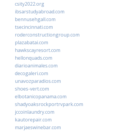
csity2022.org
ibsarstudyabroad.com
bennusehgall.com
tsecincinnati.com
roderconstructiongroup.com
plazabatai.com
hawkscayresort.com
hellonquads.com
diarioanimales.com
decogaleri.com
unavozparadios.com
shoes-vert.com
elbotanicopanama.com
shadyoaksrockportrvpark.com
jccoinlaundry.com
kautorepair.com
marjaeswinebar.com