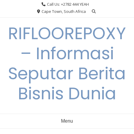
Skip
Call Us: +2782 444 YEAH
to
Cape Town, South Africa
content
RIFLOOREPOXY
– Informasi
Seputar Berita
Bisnis Dunia
Menu