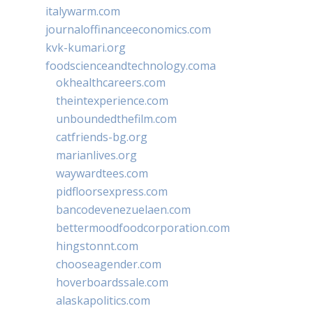
italywarm.com
journaloffinanceeconomics.com
kvk-kumari.org
foodscienceandtechnology.coma
okhealthcareers.com
theintexperience.com
unboundedthefilm.com
catfriends-bg.org
marianlives.org
waywardtees.com
pidfloorsexpress.com
bancodevenezuelaen.com
bettermoodfoodcorporation.com
hingstonnt.com
chooseagender.com
hoverboardssale.com
alaskapolitics.com