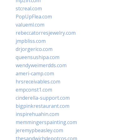
mpzin.com
stcreal.com
PopUpFlea.com
valueml.com
rebeccatorresjewelry.com
jmpbliss.com
drjorgerico.com
queensushipa.com
wendyweimerdds.com
ameri-camp.com
hrsreceivables.com
empconst1.com
cinderella-support.com
bigpinkrestaurant.com
inspirehuahin.com
memmingerspainting.com
jeremypbeasley.com
thesandwichdepotcos.com