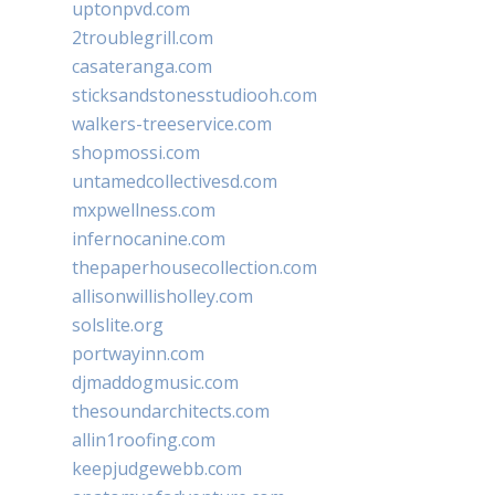
uptonpvd.com
2troublegrill.com
casateranga.com
sticksandstonesstudiooh.com
walkers-treeservice.com
shopmossi.com
untamedcollectivesd.com
mxpwellness.com
infernocanine.com
thepaperhousecollection.com
allisonwillisholley.com
solslite.org
portwayinn.com
djmaddogmusic.com
thesoundarchitects.com
allin1roofing.com
keepjudgewebb.com