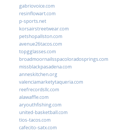
gabriovoice.com
resinflowart.com
p-sports.net
korsairstreetwear.com
petshopallston.com
avenue26tacos.com
topgglasses.com
broadmoornailsspacoloradosprings.com
missblackpasadena.com
anneskitchen.org
valenciamarketytaqueria.com
reefrecordsllc.com
alawaffle.com
aryouthfishing.com
united-basketball.com
tios-tacos.com
cafecito-satx.com