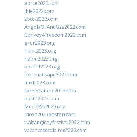
aprce2022.com
ibie2022.com
sbcc-2022.com
AngolaOilAndGas2022.com
Convoy4Freedom2022.com
grur2023.org
hkhk2023.org
napm2023.org
apsdfd2023.org
forumausape2023.com
imkl2023.com
careerfaircsd2023.com
apsth2023.com
MedItRio2023.org
lcicon2023boston.com
waitangidayfestival2022.com
vacancesscolaires2022.com