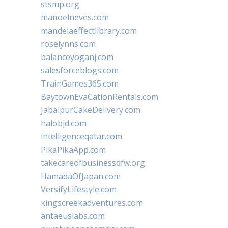
stsmp.org
manoelneves.com
mandelaeffectlibrary.com
roselynns.com
balanceyoganj.com
salesforceblogs.com
TrainGames365.com
BaytownEvaCationRentals.com
JabalpurCakeDelivery.com
halobjd.com
intelligenceqatar.com
PikaPikaApp.com
takecareofbusinessdfw.org
HamadaOfJapan.com
VersifyLifestyle.com
kingscreekadventures.com
antaeuslabs.com