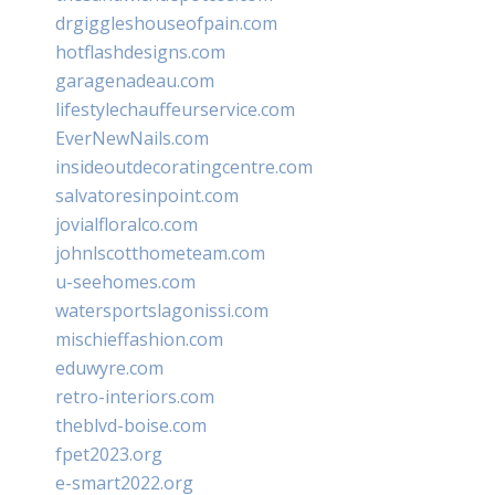
drgiggleshouseofpain.com
hotflashdesigns.com
garagenadeau.com
lifestylechauffeurservice.com
EverNewNails.com
insideoutdecoratingcentre.com
salvatoresinpoint.com
jovialfloralco.com
johnlscotthometeam.com
u-seehomes.com
watersportslagonissi.com
mischieffashion.com
eduwyre.com
retro-interiors.com
theblvd-boise.com
fpet2023.org
e-smart2022.org