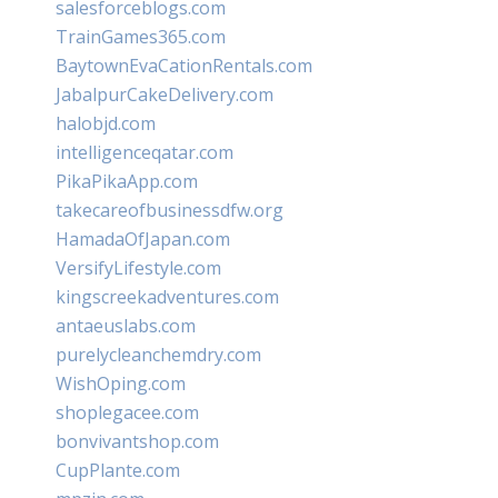
salesforceblogs.com
TrainGames365.com
BaytownEvaCationRentals.com
JabalpurCakeDelivery.com
halobjd.com
intelligenceqatar.com
PikaPikaApp.com
takecareofbusinessdfw.org
HamadaOfJapan.com
VersifyLifestyle.com
kingscreekadventures.com
antaeuslabs.com
purelycleanchemdry.com
WishOping.com
shoplegacee.com
bonvivantshop.com
CupPlante.com